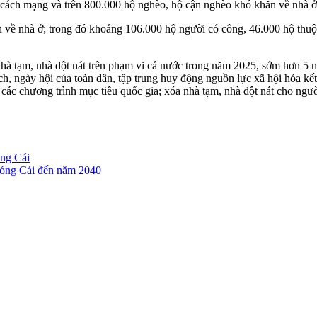
cách mạng và trên 800.000 hộ nghèo, hộ cận nghèo khó khăn về nhà ở 
n về nhà ở; trong đó khoảng 106.000 hộ người có công, 46.000 hộ thuộ
nhà tạm, nhà dột nát trên phạm vi cả nước trong năm 2025, sớm hơn 5
dịch, ngày hội của toàn dân, tập trung huy động nguồn lực xã hội hóa 
 các chương trình mục tiêu quốc gia; xóa nhà tạm, nhà dột nát cho ngườ