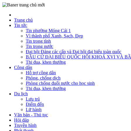
Trang chủ
Tin tức
Tin phường Móng Cái 1
Vì thành phố Xanh, Sạch, Đẹp
Tin trong tỉnh
Tin trong nước
Đại hội Đảng các cấp và Đại hội đại biểu toàn quốc
BẦU CỬ ĐẠI BIỂU QUỐC HỘI KHOÁ XVI VÀ BẦ
Thi đua, khen thưởng
Công dân
Hỗ trợ công dân
Phòng, chống dịch
Phòng chống đuối nước cho học sinh
Thi đua, khen thưởng
Du lịch
Lưu trú
Điểm đến
Lữ hành
Văn bản - Thủ tục
Hỏi đáp
Truyền hình
Phát thanh