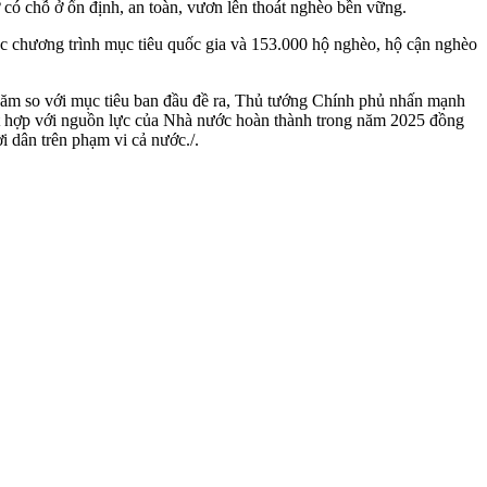
có chỗ ở ổn định, an toàn, vươn lên thoát nghèo bền vững.
c chương trình mục tiêu quốc gia và 153.000 hộ nghèo, hộ cận nghèo
 năm so với mục tiêu ban đầu đề ra, Thủ tướng Chính phủ nhấn mạnh
kết hợp với nguồn lực của Nhà nước hoàn thành trong năm 2025 đồng
i dân trên phạm vi cả nước./.