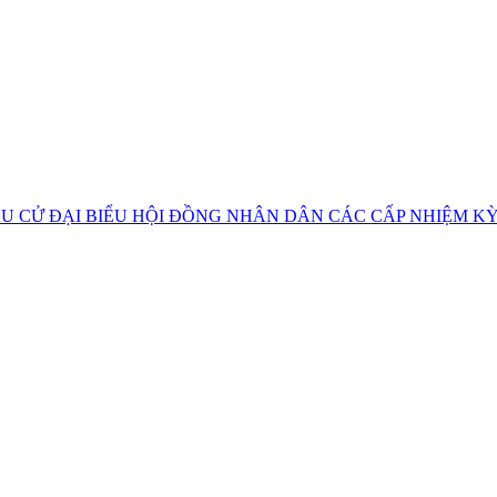
U CỬ ĐẠI BIỂU HỘI ĐỒNG NHÂN DÂN CÁC CẤP NHIỆM KỲ 