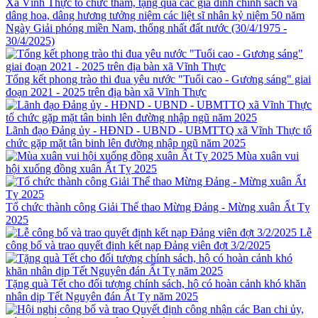
Xã Vĩnh Thực tổ chức thăm, tặng quà các gia đình chính sách và
dâng hoa, dâng hương tưởng niệm các liệt sĩ nhân kỷ niệm 50 năm
Ngày Giải phóng miền Nam, thống nhất đất nước (30/4/1975 -
30/4/2025)
Tổng kết phong trào thi đua yêu nước "Tuổi cao - Gương sáng" giai
đoạn 2021 - 2025 trên địa bàn xã Vĩnh Thực
Lãnh đạo Đảng ủy - HĐND - UBND - UBMTTQ xã Vĩnh Thực tổ
chức gặp mặt tân binh lên đường nhập ngũ năm 2025
Mùa xuân vui
hội xuống đồng xuân Ất Tỵ 2025
Tổ chức thành công Giải Thể thao Mừng Đảng - Mừng xuân Ất Tỵ
2025
Lễ
công bố và trao quyết định kết nạp Đảng viên đợt 3/2/2025
Tặng quà Tết cho đối tượng chính sách, hộ có hoàn cảnh khó khăn
nhân dịp Tết Nguyên đán Ất Tỵ năm 2025