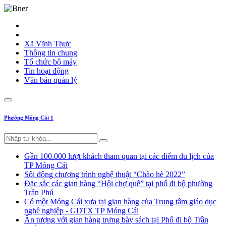
Xã Vĩnh Thực
Thông tin chung
Tổ chức bộ máy
Tin hoạt động
Văn bản quản lý
Phường Móng Cái 1
Gần 100.000 lượt khách tham quan tại các điểm du lịch của
TP Móng Cái
Sôi động chương trình nghệ thuật “Chào hè 2022”
Đặc sắc các gian hàng “Hội chợ quê” tại phố đi bộ phường
Trần Phú
Có một Móng Cái xưa tại gian hàng của Trung tâm giáo dục
nghề nghiệp - GDTX TP Móng Cái
Ấn tượng với gian hàng trưng bày sách tại Phố đi bộ Trần