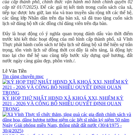
của cấp thành phố, chính thức vận hành mô hình chính quyền 02
cấp từ 01/7/2025)
. Để các giá trị kết tinh trong cuốn sách của xã,
tiếp tục được lưu giữ, lan tỏa và trao truyền sâu rộng tới các thế hệ,
các tầng lớp Nhân dân trên địa bàn xã, xã đã trao tặng cuốn sách
lịch sử đảng bộ tới các đồng chí đảng viên trên địa bàn.
Đây là hoạt động có ý nghĩa quan trọng đánh dấu vào thời điểm
trước khi kết thúc hoạt động của mô hình cấp thành phố, xã Vĩnh
Thực phát hành cuốn sách tư liệu lịch sử đảng bộ xã thể hiện sự trân
trọng, tôn vinh lịch sử đồng thời coi đây là nền tảng, là động lực
trao lại cho thế hệ sau cùng tiếp bước xây dựng quê hương, đất
nước ngày càng giàu đẹp, phồn vinh./.
Lê Văn Tiền
Tin cùng chuyên mục
KỲ HỌP THỨ NHẤT HĐND XÃ KHOÁ XXI, NHIỆM KỲ
2021 - 2026 VÀ CÔNG BỐ NHIỀU QUYẾT ĐỊNH QUAN
TRỌNG