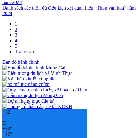
Danh sách các thôn đủ điều kiện xét danh hiệu "Thôn văn hoá" năm
2024
1
2
3
4
5
Trang sau
Bản đồ hành chính
+
32
°
C
+
32°
+
26°