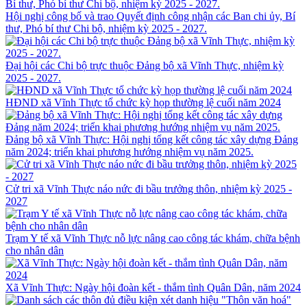
Hội nghị công bố và trao Quyết định công nhận các Ban chi ủy, Bí
thư, Phó bí thư Chi bộ, nhiệm kỳ 2025 - 2027.
Đại hội các Chi bộ trực thuộc Đảng bộ xã Vĩnh Thực, nhiệm kỳ
2025 - 2027.
HĐND xã Vĩnh Thực tổ chức kỳ họp thường lệ cuối năm 2024
Đảng bộ xã Vĩnh Thực: Hội nghị tổng kết công tác xây dựng Đảng
năm 2024; triển khai phương hướng nhiệm vụ năm 2025.
Cử tri xã Vĩnh Thực náo nức đi bầu trưởng thôn, nhiệm kỳ 2025 -
2027
Trạm Y tế xã Vĩnh Thực nỗ lực nâng cao công tác khám, chữa bệnh
cho nhân dân
Xã Vĩnh Thực: Ngày hội đoàn kết - thắm tình Quân Dân, năm 2024