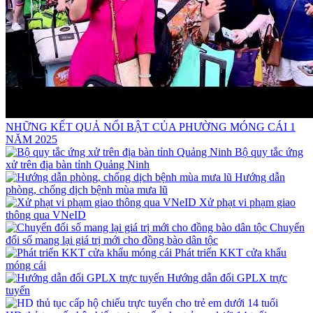
NHỮNG KẾT QUẢ NỔI BẬT CỦA PHƯỜNG MÓNG CÁI 1
NĂM 2025
Bộ quy tắc ứng
xử trên địa bàn tỉnh Quảng Ninh
Hướng dẫn
phòng, chống dịch bệnh mùa mưa lũ
Xử phạt vi phạm giao
thông qua VNeID
Chuyển
đổi số mang lại giá trị mới cho đồng bào dân tộc
Phát triển KKT cửa khẩu
móng cái
Hướng dẫn đổi GPLX trực
tuyến