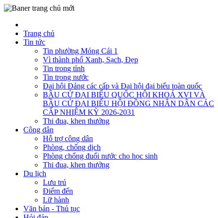
Trang chủ
Tin tức
Tin phường Móng Cái 1
Vì thành phố Xanh, Sạch, Đẹp
Tin trong tỉnh
Tin trong nước
Đại hội Đảng các cấp và Đại hội đại biểu toàn quốc
BẦU CỬ ĐẠI BIỂU QUỐC HỘI KHOÁ XVI VÀ
BẦU CỬ ĐẠI BIỂU HỘI ĐỒNG NHÂN DÂN CÁC
CẤP NHIỆM KỲ 2026-2031
Thi đua, khen thưởng
Công dân
Hỗ trợ công dân
Phòng, chống dịch
Phòng chống đuối nước cho học sinh
Thi đua, khen thưởng
Du lịch
Lưu trú
Điểm đến
Lữ hành
Văn bản - Thủ tục
Hỏi đáp