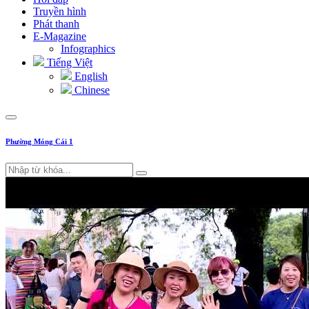
Truyền hình
Phát thanh
E-Magazine
Infographics
Tiếng Việt
English
Chinese
Phường Móng Cái 1