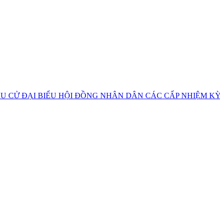
U CỬ ĐẠI BIỂU HỘI ĐỒNG NHÂN DÂN CÁC CẤP NHIỆM KỲ 