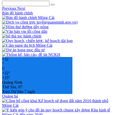
Previous
Next
Bản đồ hành chính
+
32
°
C
+
32°
+
25°
Quảng Ninh
Thứ Sáu, 07
Xem Dự báo 7 ngày
Quảng bá