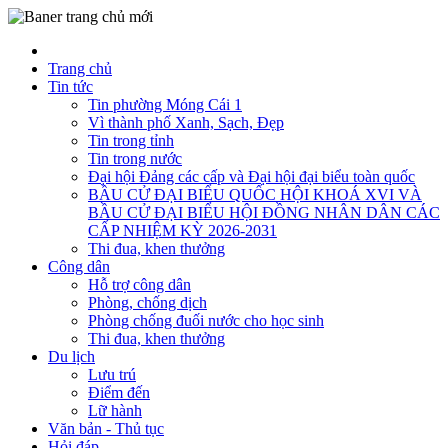
Trang chủ
Tin tức
Tin phường Móng Cái 1
Vì thành phố Xanh, Sạch, Đẹp
Tin trong tỉnh
Tin trong nước
Đại hội Đảng các cấp và Đại hội đại biểu toàn quốc
BẦU CỬ ĐẠI BIỂU QUỐC HỘI KHOÁ XVI VÀ
BẦU CỬ ĐẠI BIỂU HỘI ĐỒNG NHÂN DÂN CÁC
CẤP NHIỆM KỲ 2026-2031
Thi đua, khen thưởng
Công dân
Hỗ trợ công dân
Phòng, chống dịch
Phòng chống đuối nước cho học sinh
Thi đua, khen thưởng
Du lịch
Lưu trú
Điểm đến
Lữ hành
Văn bản - Thủ tục
Hỏi đáp