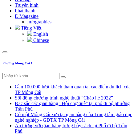
Truyền hình
Phát thanh
E-Magazine
Infographics
Tiếng Việt
English
Chinese
Phường Móng Cái 1
Gần 100.000 lượt khách tham quan tại các điểm du lịch của
TP Móng Cái
Sôi động chương trình nghệ thuật “Chào hè 2022”
Đặc sắc các gian hàng “Hội chợ quê” tại phố đi bộ phường
Trần Phú
Có một Móng Cái xưa tại gian hàng của Trung tâm giáo dục
nghề nghiệp - GDTX TP Móng Cái
Ấn tượng với gian hàng trưng bày sách tại Phố đi bộ Trần
Phú