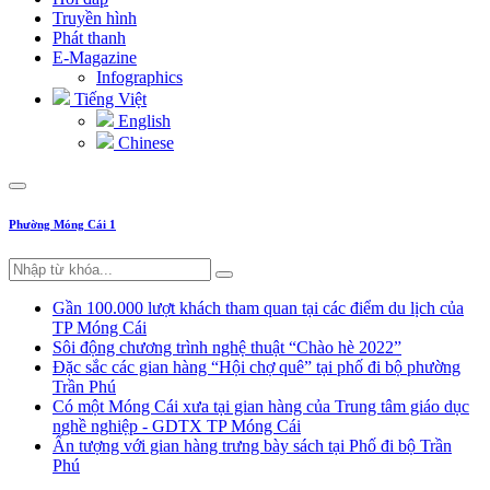
Truyền hình
Phát thanh
E-Magazine
Infographics
Tiếng Việt
English
Chinese
Phường Móng Cái 1
Gần 100.000 lượt khách tham quan tại các điểm du lịch của
TP Móng Cái
Sôi động chương trình nghệ thuật “Chào hè 2022”
Đặc sắc các gian hàng “Hội chợ quê” tại phố đi bộ phường
Trần Phú
Có một Móng Cái xưa tại gian hàng của Trung tâm giáo dục
nghề nghiệp - GDTX TP Móng Cái
Ấn tượng với gian hàng trưng bày sách tại Phố đi bộ Trần
Phú