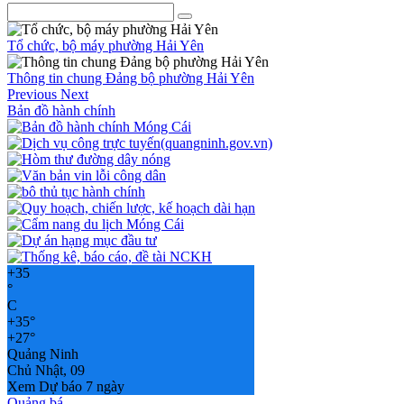
Tổ chức, bộ máy phường Hải Yên
Thông tin chung Đảng bộ phường Hải Yên
Previous
Next
Bản đồ hành chính
+
35
°
C
+
35°
+
27°
Quảng Ninh
Chủ Nhật, 09
Xem Dự báo 7 ngày
Quảng bá