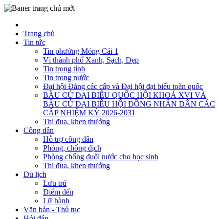
Trang chủ
Tin tức
Tin phường Móng Cái 1
Vì thành phố Xanh, Sạch, Đẹp
Tin trong tỉnh
Tin trong nước
Đại hội Đảng các cấp và Đại hội đại biểu toàn quốc
BẦU CỬ ĐẠI BIỂU QUỐC HỘI KHOÁ XVI VÀ
BẦU CỬ ĐẠI BIỂU HỘI ĐỒNG NHÂN DÂN CÁC
CẤP NHIỆM KỲ 2026-2031
Thi đua, khen thưởng
Công dân
Hỗ trợ công dân
Phòng, chống dịch
Phòng chống đuối nước cho học sinh
Thi đua, khen thưởng
Du lịch
Lưu trú
Điểm đến
Lữ hành
Văn bản - Thủ tục
Hỏi đáp