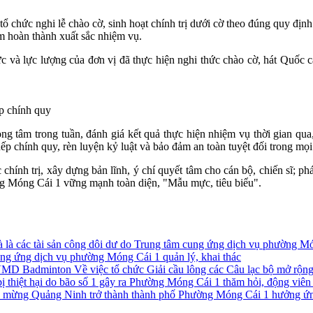
chức nghi lễ chào cờ, sinh hoạt chính trị dưới cờ theo đúng quy định
m hoàn thành xuất sắc nhiệm vụ.
c và lực lượng của đơn vị đã thực hiện nghi thức chào cờ, hát Quốc ca
ếp chính quy
rọng tâm trong tuần, đánh giá kết quả thực hiện nhiệm vụ thời gian qua
nếp chính quy, rèn luyện kỷ luật và bảo đảm an toàn tuyệt đối trong mọi
ính trị, xây dựng bản lĩnh, ý chí quyết tâm cho cán bộ, chiến sĩ; ph
 Móng Cái 1 vững mạnh toàn diện, "Mẫu mực, tiêu biểu".
ung ứng dịch vụ phường Móng Cái 1 quản lý, khai thác
Về việc tổ chức Giải cầu lông các Câu lạc bộ mở r
Phường Móng Cái 1 thăm hỏi, động viên cá
Phường Móng Cái 1 hưởng ứng