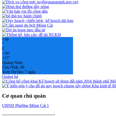
+
36
°
C
+
36°
+
27°
Quảng Ninh
Chủ Nhật, 09
Xem Dự báo 7 ngày
Quảng bá
Cơ quan chủ quản
UBND Phường Móng Cái 1
-----------------------------------------