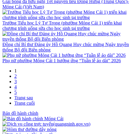
Giải bóng đá hữu nghị Tết nguyên tiêu Đông Hưng (Trung Quốc)-
Móng Cái (Việt Nam)
Trường Tiểu học Lý Tự Trọng (phường Móng Cái 1) triển khai
chương trình uống sữa cho học sinh tại trường
Đồng chí Bí thư Đảng ủy Hồ Quang Huy chúc mừng Ngày truyền
thống Bộ đội Biên phòng
Phụ nữ phường Móng Cái 1 hưởng ứng “Tuần lễ áo dài” 2026
1
2
3
4
5
Trang sau
Trang cuối
Bản đồ hành chính