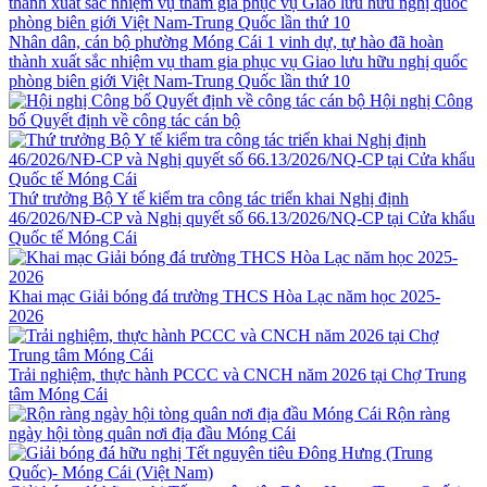
Nhân dân, cán bộ phường Móng Cái 1 vinh dự, tự hào đã hoàn
thành xuất sắc nhiệm vụ tham gia phục vụ Giao lưu hữu nghị quốc
phòng biên giới Việt Nam-Trung Quốc lần thứ 10
Hội nghị Công
bố Quyết định về công tác cán bộ
Thứ trưởng Bộ Y tế kiểm tra công tác triển khai Nghị định
46/2026/NĐ-CP và Nghị quyết số 66.13/2026/NQ-CP tại Cửa khẩu
Quốc tế Móng Cái
Khai mạc Giải bóng đá trường THCS Hòa Lạc năm học 2025-
2026
Trải nghiệm, thực hành PCCC và CNCH năm 2026 tại Chợ Trung
tâm Móng Cái
Rộn ràng
ngày hội tòng quân nơi địa đầu Móng Cái