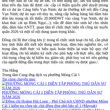
đến việc đầu tư các dự án lớn, có tính động lực, lan tỏa đang triển
khai trên địa bàn đã được các cấp có thẩm quyền phê duyệt (trong
đó có dự án Cảng biển Vạn Ninh; dự án Đường kết nối đến Cảng
Vạn Ninh; dự án nạo vét duy tu, nâng cấp luồng hàng hải đảm bảo
đón tàu trọng tải tối thiểu 20.000DWT vào cảng Vạn Ninh; dự án
khai thác cát tại Bình Ngọc...); vấn đề đảm bảo sinh kế cho nhân
dân, đảm bảo ANTT, quan tâm tổ chức thực hiện tốt công tác tuyển
quân 2026 và một số nội dung quan trọng khác.
Đồng chí Bí thư cũng lưu ý: trong tổ chức sinh hoạt chi bộ, cần phát
huy tinh thần đổi mới nội dung sinh hoạt, đảm bảo nghiêm túc, có
trọng tâm, thiết thực và hiệu quả; hoàn thiện lại toàn bộ quy chế
hoạt động chi bộ nhiệm kỳ mới cho phù hợp với thực tiễn, đặc biệt
chú trọng công tác tự kiểm tra, giám sát, phát huy vai trò nêu gương
của người đứng đầu trong thực hiện các nhiệm vụ được giao./.
Thu Hằng
Trung tâm Cung ứng dịch vụ phường Móng Cái 1
Tin cùng chuyên mục
PHƯỜNG MÓNG CÁI 1 DIỄN TẬP PHÒNG THỦ DÂN SỰ
NĂM 2026