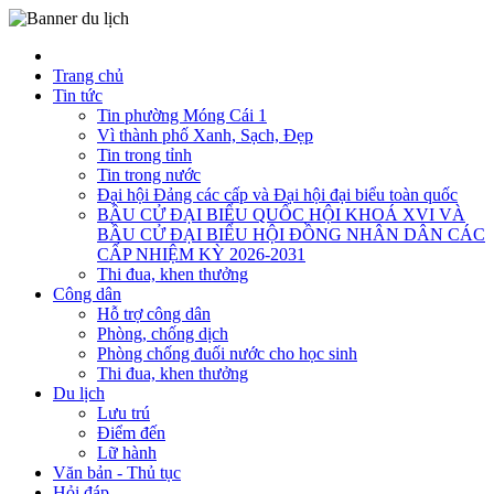
Trang chủ
Tin tức
Tin phường Móng Cái 1
Vì thành phố Xanh, Sạch, Đẹp
Tin trong tỉnh
Tin trong nước
Đại hội Đảng các cấp và Đại hội đại biểu toàn quốc
BẦU CỬ ĐẠI BIỂU QUỐC HỘI KHOÁ XVI VÀ
BẦU CỬ ĐẠI BIỂU HỘI ĐỒNG NHÂN DÂN CÁC
CẤP NHIỆM KỲ 2026-2031
Thi đua, khen thưởng
Công dân
Hỗ trợ công dân
Phòng, chống dịch
Phòng chống đuối nước cho học sinh
Thi đua, khen thưởng
Du lịch
Lưu trú
Điểm đến
Lữ hành
Văn bản - Thủ tục
Hỏi đáp