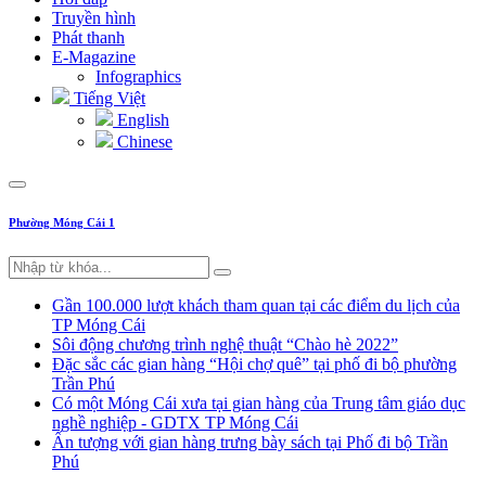
Truyền hình
Phát thanh
E-Magazine
Infographics
Tiếng Việt
English
Chinese
Phường Móng Cái 1
Gần 100.000 lượt khách tham quan tại các điểm du lịch của
TP Móng Cái
Sôi động chương trình nghệ thuật “Chào hè 2022”
Đặc sắc các gian hàng “Hội chợ quê” tại phố đi bộ phường
Trần Phú
Có một Móng Cái xưa tại gian hàng của Trung tâm giáo dục
nghề nghiệp - GDTX TP Móng Cái
Ấn tượng với gian hàng trưng bày sách tại Phố đi bộ Trần
Phú