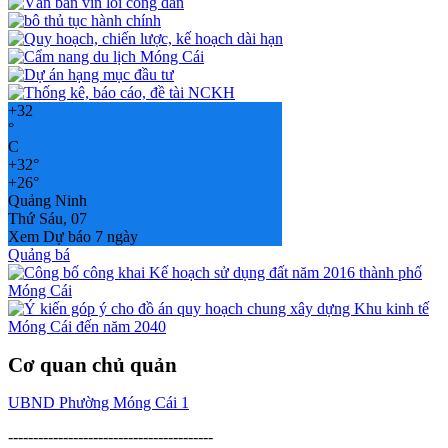
+
32
°
C
+
32°
+
26°
Quảng Ninh
Thứ Sáu, 07
Xem Dự báo 7 ngày
Quảng bá
Cơ quan chủ quản
UBND Phường Móng Cái 1
-----------------------------------------