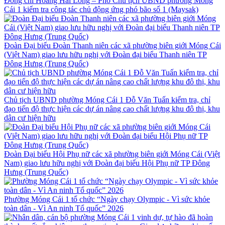
Đồng chí Hoàng Hải Long – Phó Chủ tịch UBND phường Móng
Cái 1 kiểm tra công tác chủ động ứng phó bão số 1 (Maysak)
Đoàn Đại biểu Đoàn Thanh niên các xã phường biên giới Móng Cái
(Việt Nam) giao lưu hữu nghị với Đoàn đại biểu Thanh niên TP
Đông Hưng (Trung Quốc)
Chủ tịch UBND phường Móng Cái 1 Đỗ Văn Tuấn kiểm tra, chỉ
đạo tiến độ thực hiện các dự án nâng cao chất lượng khu đô thị, khu
dân cư hiện hữu
Đoàn Đại biểu Hội Phụ nữ các xã phường biên giới Móng Cái (Việt
Nam) giao lưu hữu nghị với Đoàn đại biểu Hội Phụ nữ TP Đông
Hưng (Trung Quốc)
Phường Móng Cái 1 tổ chức “Ngày chạy Olympic - Vì sức khỏe
toàn dân - Vì An ninh Tổ quốc” 2026