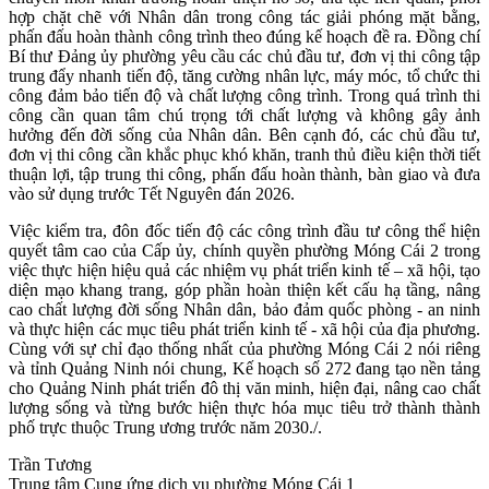
hợp chặt chẽ với Nhân dân trong công tác giải phóng mặt bằng,
phấn đấu hoàn thành công trình theo đúng kế hoạch đề ra. Đồng chí
Bí thư Đảng ủy phường yêu cầu các chủ đầu tư, đơn vị thi công tập
trung đẩy nhanh tiến độ, tăng cường nhân lực, máy móc, tổ chức thi
công đảm bảo tiến độ và chất lượng công trình. Trong quá trình thi
công cần quan tâm chú trọng tới chất lượng và không gây ảnh
hưởng đến đời sống của Nhân dân. Bên cạnh đó, các chủ đầu tư,
đơn vị thi công cần khắc phục khó khăn, tranh thủ điều kiện thời tiết
thuận lợi, tập trung thi công, phấn đấu hoàn thành, bàn giao và đưa
vào sử dụng trước Tết Nguyên đán 2026.
Việc kiểm tra, đôn đốc tiến độ các công trình đầu tư công thể hiện
quyết tâm cao của Cấp ủy, chính quyền phường Móng Cái 2 trong
việc thực hiện hiệu quả các nhiệm vụ phát triển kinh tế – xã hội, tạo
diện mạo khang trang, góp phần hoàn thiện kết cấu hạ tầng, nâng
cao chất lượng đời sống Nhân dân, bảo đảm quốc phòng - an ninh
và thực hiện các mục tiêu phát triển kinh tế - xã hội của địa phương.
Cùng với sự chỉ đạo thống nhất của phường Móng Cái 2 nói riêng
và tỉnh Quảng Ninh nói chung, Kế hoạch số 272 đang tạo nền tảng
cho Quảng Ninh phát triển đô thị văn minh, hiện đại, nâng cao chất
lượng sống và từng bước hiện thực hóa mục tiêu trở thành thành
phố trực thuộc Trung ương trước năm 2030./.
Trần Tương
Trung tâm Cung ứng dịch vụ phường Móng Cái 1