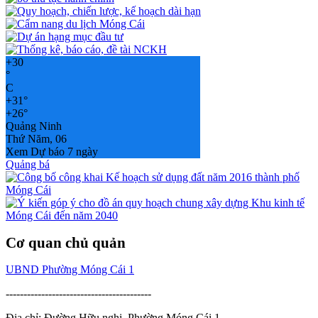
+
30
°
C
+
31°
+
26°
Quảng Ninh
Thứ Năm, 06
Xem Dự báo 7 ngày
Quảng bá
Cơ quan chủ quản
UBND Phường Móng Cái 1
-----------------------------------------
Địa chỉ: Đường Hữu nghị, Phường Móng Cái 1