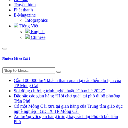
Truyền hình
Phát thanh
E-Magazine
Infographics
Tiếng Việt
English
Chinese
Phường Móng Cái 1
Gần 100.000 lượt khách tham quan tại các điểm du lịch của
TP Móng Cái
Sôi động chương trình nghệ thuật “Chào hè 2022”
Đặc sắc các gian hàng “Hội chợ quê” tại phố đi bộ phường
Trần Phú
Có một Móng Cái xưa tại gian hàng của Trung tâm giáo dục
nghề nghiệp - GDTX TP Móng Cái
Ấn tượng với gian hàng trưng bày sách tại Phố đi bộ Trần
Phú