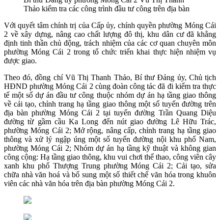
Thảo kiểm tra các công trình đầu tư công trên địa bàn
Với quyết tâm chính trị của Cấp ủy, chính quyền phường Móng Cái
2 về xây dựng, nâng cao chất lượng đô thị, khu dân cư đã khẳng
định tinh thần chủ động, trách nhiệm của các cơ quan chuyên môn
phường Móng Cái 2 trong tổ chức triển khai thực hiện nhiệm vụ
được giao.
Theo đó, đồng chí Vũ Thị Thanh Thảo, Bí thư Đảng ủy, Chủ tịch
HĐND phường Móng Cái 2 cùng đoàn công tác đã đi kiểm tra thực
tế một số dự án đầu tư công thuộc nhóm dự án hạ tầng giao thông
về cải tạo, chỉnh trang hạ tầng giao thông một số tuyến đường trên
địa bàn phường Móng Cái 2 tại tuyến đường Trần Quang Diệu
đường từ gầm cầu Ka Long đến nút giao đường Lê Hữu Trác,
phường Móng Cái 2; Mở rộng, nâng cấp, chỉnh trang hạ tầng giao
thông và xử lý ngập úng một số tuyến đường nội khu phố Nam,
phường Móng Cái 2; Nhóm dự án hạ tầng kỹ thuật và không gian
công cộng: Hạ tầng giao thông, khu vui chơi thể thao, công viên cây
xanh khu phố Thượng Trung phường Móng Cái 2; Cải tạo, sửa
chữa nhà văn hoá và bổ sung một số thiết chế văn hóa trong khuôn
viên các nhà văn hóa trên địa bàn phường Móng Cái 2.