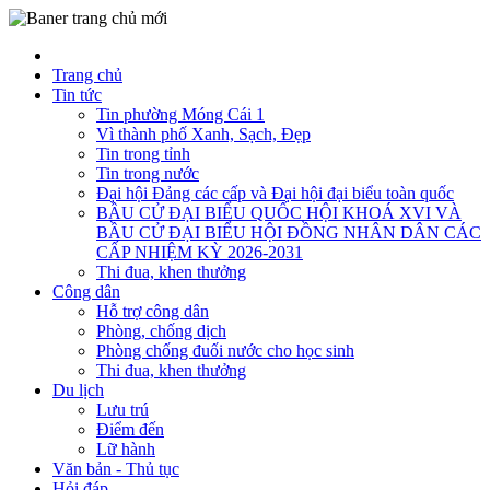
Trang chủ
Tin tức
Tin phường Móng Cái 1
Vì thành phố Xanh, Sạch, Đẹp
Tin trong tỉnh
Tin trong nước
Đại hội Đảng các cấp và Đại hội đại biểu toàn quốc
BẦU CỬ ĐẠI BIỂU QUỐC HỘI KHOÁ XVI VÀ
BẦU CỬ ĐẠI BIỂU HỘI ĐỒNG NHÂN DÂN CÁC
CẤP NHIỆM KỲ 2026-2031
Thi đua, khen thưởng
Công dân
Hỗ trợ công dân
Phòng, chống dịch
Phòng chống đuối nước cho học sinh
Thi đua, khen thưởng
Du lịch
Lưu trú
Điểm đến
Lữ hành
Văn bản - Thủ tục
Hỏi đáp