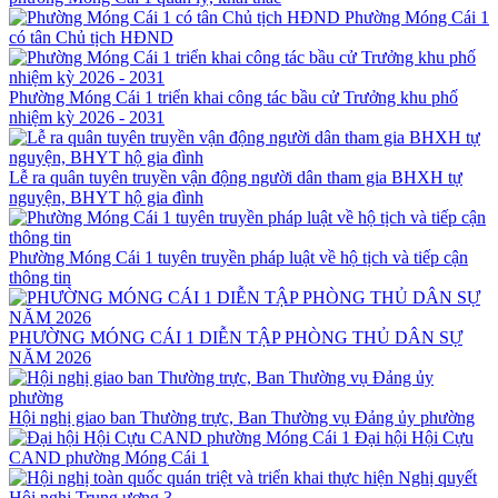
Phường Móng Cái 1
có tân Chủ tịch HĐND
Phường Móng Cái 1 triển khai công tác bầu cử Trưởng khu phố
nhiệm kỳ 2026 - 2031
Lễ ra quân tuyên truyền vận động người dân tham gia BHXH tự
nguyện, BHYT hộ gia đình
Phường Móng Cái 1 tuyên truyền pháp luật về hộ tịch và tiếp cận
thông tin
PHƯỜNG MÓNG CÁI 1 DIỄN TẬP PHÒNG THỦ DÂN SỰ
NĂM 2026
Hội nghị giao ban Thường trực, Ban Thường vụ Đảng ủy phường
Đại hội Hội Cựu
CAND phường Móng Cái 1