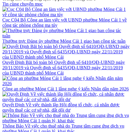
Tin cùng chuyên mục
Cục C04 Bộ Công an làm việc với UBND phường Móng Cái 1 về
công tác phòng chống ma túy
Thường trực Đảng ủy phường Móng Cái 1 giao ban công tác tuần
Quyết Định Bãi bỏ toàn bộ Quyết định số 6410/QĐ-UBND ngày
20/11/2019 và Quyết định số 6435/QĐ-UBND ngày 22/11/2019
của UBND thành phố Móng Cái
Công an phường Móng Cái 1 lắng nghe ý kiến Nhân dân năm 2026
Quyết Định Về việc thành lập Hội đồng tổ chức, cá nhân được
quyền thuê các cơ sở nhà, đất dôi dư
Thông Báo Về việc cho thuê nhà do Trung tâm cung ứng dịch vụ
phường Móng Cái 1 quản lý, khai thác