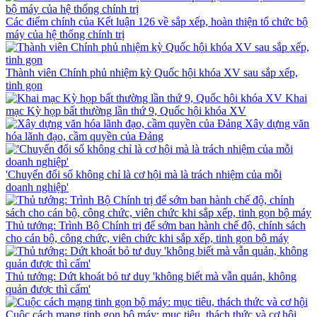
Các điểm chính của Kết luận 126 về sắp xếp, hoàn thiện tổ chức bộ
máy của hệ thống chính trị
Thành viên Chính phủ nhiệm kỳ Quốc hội khóa XV sau sắp xếp,
tinh gọn
Khai
mạc Kỳ họp bất thường lần thứ 9, Quốc hội khóa XV
Xây dựng văn
hóa lãnh đạo, cầm quyền của Đảng
'Chuyển đổi số không chỉ là cơ hội mà là trách nhiệm của mỗi
doanh nghiệp'
Thủ tướng: Trình Bộ Chính trị để sớm ban hành chế độ, chính sách
cho cán bộ, công chức, viên chức khi sắp xếp, tinh gọn bộ máy
Thủ tướng: Dứt khoát bỏ tư duy 'không biết mà vẫn quản, không
quản được thì cấm'
Cuộc cách mạng tinh gọn bộ máy: mục tiêu, thách thức và cơ hội