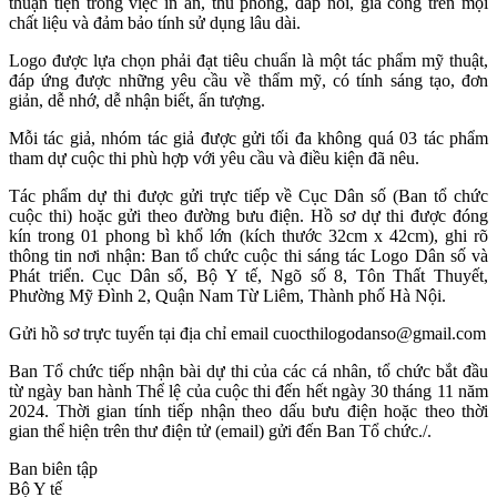
thuận tiện trong việc in ấn, thu phóng, đắp nổi, gia công trên mọi
chất liệu và đảm bảo tính sử dụng lâu dài.
Logo được lựa chọn phải đạt tiêu chuẩn là một tác phẩm mỹ thuật,
đáp ứng được những yêu cầu về thẩm mỹ, có tính sáng tạo, đơn
giản, dễ nhớ, dễ nhận biết, ấn tượng.
Mỗi tác giả, nhóm tác giả được gửi tối đa không quá 03 tác phẩm
tham dự cuộc thi phù hợp với yêu cầu và điều kiện đã nêu.
Tác phẩm dự thi được gửi trực tiếp về Cục Dân số (Ban tổ chức
cuộc thi) hoặc gửi theo đường bưu điện. Hồ sơ dự thi được đóng
kín trong 01 phong bì khổ lớn (kích thước 32cm x 42cm), ghi rõ
thông tin nơi nhận: Ban tổ chức cuộc thi sáng tác Logo Dân số và
Phát triển. Cục Dân số, Bộ Y tế, Ngõ số 8, Tôn Thất Thuyết,
Phường Mỹ Đình 2, Quận Nam Từ Liêm, Thành phố Hà Nội.
Gửi hồ sơ trực tuyến tại địa chỉ email cuocthilogodanso@gmail.com
Ban Tổ chức tiếp nhận bài dự thi của các cá nhân, tổ chức bắt đầu
từ ngày ban hành Thể lệ của cuộc thi đến hết ngày 30 tháng 11 năm
2024. Thời gian tính tiếp nhận theo dấu bưu điện hoặc theo thời
gian thể hiện trên thư điện tử (email) gửi đến Ban Tổ chức./.
Ban biên tập
Bộ Y tế