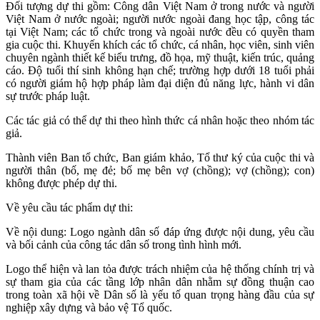
Đối tượng dự thi gồm: Công dân Việt Nam ở trong nước và người
Việt Nam ở nước ngoài; người nước ngoài đang học tập, công tác
tại Việt Nam; các tổ chức trong và ngoài nước đều có quyền tham
gia cuộc thi. Khuyến khích các tổ chức, cá nhân, học viên, sinh viên
chuyên ngành thiết kế biểu trưng, đồ họa, mỹ thuật, kiến trúc, quảng
cáo. Độ tuổi thí sinh không hạn chế; trường hợp dưới 18 tuổi phải
có người giám hộ hợp pháp làm đại diện đủ năng lực, hành vi dân
sự trước pháp luật.
Các tác giả có thể dự thi theo hình thức cá nhân hoặc theo nhóm tác
giả.
Thành viên Ban tổ chức, Ban giám khảo, Tổ thư ký của cuộc thi và
người thân (bố, mẹ đẻ; bố mẹ bên vợ (chồng); vợ (chồng); con)
không được phép dự thi.
Về yêu cầu tác phẩm dự thi:
Về nội dung: Logo ngành dân số đáp ứng được nội dung, yêu cầu
và bối cảnh của công tác dân số trong tình hình mới.
Logo thể hiện và lan tỏa được trách nhiệm của hệ thống chính trị và
sự tham gia của các tầng lớp nhân dân nhằm sự đồng thuận cao
trong toàn xã hội về Dân số là yếu tố quan trọng hàng đầu của sự
nghiệp xây dựng và bảo vệ Tổ quốc.