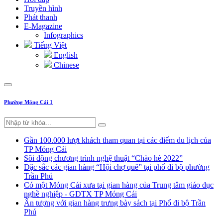
Truyền hình
Phát thanh
E-Magazine
Infographics
Tiếng Việt
English
Chinese
Phường Móng Cái 1
Gần 100.000 lượt khách tham quan tại các điểm du lịch của
TP Móng Cái
Sôi động chương trình nghệ thuật “Chào hè 2022”
Đặc sắc các gian hàng “Hội chợ quê” tại phố đi bộ phường
Trần Phú
Có một Móng Cái xưa tại gian hàng của Trung tâm giáo dục
nghề nghiệp - GDTX TP Móng Cái
Ấn tượng với gian hàng trưng bày sách tại Phố đi bộ Trần
Phú