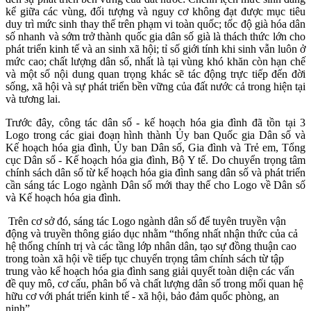
kể giữa các vùng, đối tượng và nguy cơ không đạt được mục tiêu
duy trì mức sinh thay thế trên phạm vi toàn quốc; tốc độ già hóa dân
số nhanh và sớm trở thành quốc gia dân số già là thách thức lớn cho
phát triển kinh tế và an sinh xã hội; tỉ số giới tính khi sinh vẫn luôn ở
mức cao; chất lượng dân số, nhất là tại vùng khó khăn còn hạn chế
và một số nội dung quan trọng khác sẽ tác động trực tiếp đến đời
sống, xã hội và sự phát triển bền vững của đất nước cả trong hiện tại
và tương lai.
Trước đây, công tác dân số - kế hoạch hóa gia đình đã tồn tại 3
Logo trong các giai đoạn hình thành Ủy ban Quốc gia Dân số và
Kế hoạch hóa gia đình, Ủy ban Dân số, Gia đình và Trẻ em, Tổng
cục Dân số - Kế hoạch hóa gia đình, Bộ Y tế. Do chuyển trọng tâm
chính sách dân số từ kế hoạch hóa gia đình sang dân số và phát triển
cần sáng tác Logo ngành Dân số mới thay thế cho Logo về Dân số
và Kế hoạch hóa gia đình.
Trên cơ sở đó, sáng tác Logo ngành dân số để tuyên truyền vận
động và truyền thông giáo dục nhằm “thống nhất nhận thức của cả
hệ thống chính trị và các tầng lớp nhân dân, tạo sự đồng thuận cao
trong toàn xã hội về tiếp tục chuyển trọng tâm chính sách từ tập
trung vào kế hoạch hóa gia đình sang giải quyết toàn diện các vấn
đề quy mô, cơ cấu, phân bố và chất lượng dân số trong mối quan hệ
hữu cơ với phát triển kinh tế - xã hội, bảo đảm quốc phòng, an
ninh”.