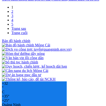
1
2
3
4
5
Trang sau
Trang cuối
Bản đồ hành chính
+
32
°
C
+
35°
+
25°
Quảng Ninh