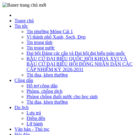
Trang chủ
Tin tức
Tin phường Móng Cái 1
Vì thành phố Xanh, Sạch, Đẹp
Tin trong tỉnh
Tin trong nước
Đại hội Đảng các cấp và Đại hội đại biểu toàn quốc
BẦU CỬ ĐẠI BIỂU QUỐC HỘI KHOÁ XVI VÀ
BẦU CỬ ĐẠI BIỂU HỘI ĐỒNG NHÂN DÂN CÁC
CẤP NHIỆM KỲ 2026-2031
Thi đua, khen thưởng
Công dân
Hỗ trợ công dân
Phòng, chống dịch
Phòng chống đuối nước cho học sinh
Thi đua, khen thưởng
Du lịch
Lưu trú
Điểm đến
Lữ hành
Văn bản - Thủ tục
Hỏi đáp