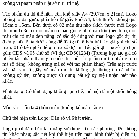
không vi phạm pháp luật sở hữu trí tuệ.
Tác phẩm dự thi thể hiện trên khổ giấy A4 (29,7cm x 21cm). Logo
phóng to đặt giữa, phía trên tờ giấy khổ A4, kích thước không quá
15cm x 15cm. Bên dưới có 02 mẫu thu nhỏ (kích thước mỗi Logo
thu nhỏ là 3cm), một mẫu có màu giống như mẫu lớn (bên trái), một
mẫu chỉ có màu đen trắng, có sắc độ đúng với màu logo gốc dự thi
(bên phải). Phía dưới cùng để 02 ô; 01 ô bên trái tác giả ghi chỉ số
màu, 01 ô bên phải để ghi mã số dự thi. Tác giả ghi mã số tự chọn
gồm CDS và 05 chữ số (Ví dụ: CDS01234) (Trường hợp tác giả có
nhiều tác phẩm tham gia cuộc thi; mỗi tác phẩm dự thi phải ghi rõ
mã số riêng, không trùng mã số với tác phẩm khác). Trên mặt trước
và mặt sau tờ giấy vẽ mẫu dự thi không ghi thông tin cá nhân,
không ký tên, không được sử dụng bất kỳ ký hiệu nhận biết nào
khác.
Hình dạng: Có hình dạng không hạn chế, thể hiện là một khối thống
nhất.
Màu sắc: Tối đa 4 (bốn) màu (không kể màu trắng).
Chữ thể hiện trên Logo: Dân số và Phát triển.
Logo phải đảm bảo khả năng sử dụng trên các phương tiện thông
tin khác nhau; sắc nét khi thể hiện trên màn hình thiết bị điện tử,