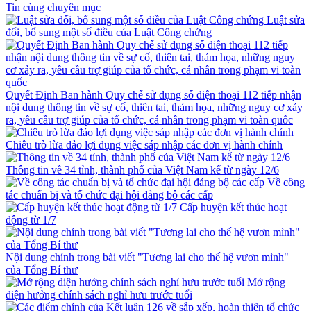
Tin cùng chuyên mục
Luật sửa
đổi, bổ sung một số điều của Luật Công chứng
Quyết Định Ban hành Quy chế sử dụng số điện thoại 112 tiếp nhận
nội dung thông tin về sự cố, thiên tai, thảm họa, những nguy cơ xảy
ra, yêu cầu trợ giúp của tổ chức, cá nhân trong phạm vi toàn quốc
Chiêu trò lừa đảo lợi dụng việc sáp nhập các đơn vị hành chính
Thông tin về 34 tỉnh, thành phố của Việt Nam kể từ ngày 12/6
Về công
tác chuẩn bị và tổ chức đại hội đảng bộ các cấp
Cấp huyện kết thúc hoạt
động từ 1/7
Nội dung chính trong bài viết "Tương lai cho thế hệ vươn mình"
của Tổng Bí thư
Mở rộng
diện hưởng chính sách nghỉ hưu trước tuổi