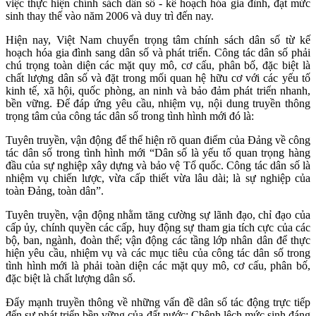
việc thực hiện chính sách dân số - kế hoạch hóa gia đình, đạt mức
sinh thay thế vào năm 2006 và duy trì đến nay.
Hiện nay, Việt Nam chuyển trọng tâm chính sách dân số từ kế
hoạch hóa gia đình sang dân số và phát triển. Công tác dân số phải
chú trọng toàn diện các mặt quy mô, cơ cấu, phân bố, đặc biệt là
chất lượng dân số và đặt trong mối quan hệ hữu cơ với các yếu tố
kinh tế, xã hội, quốc phòng, an ninh và bảo đảm phát triển nhanh,
bền vững. Để đáp ứng yêu cầu, nhiệm vụ, nội dung truyền thông
trọng tâm của công tác dân số trong tình hình mới đó là:
Tuyên truyền, vận động để thể hiện rõ quan điểm của Đảng về công
tác dân số trong tình hình mới “Dân số là yếu tố quan trọng hàng
đầu của sự nghiệp xây dựng và bảo vệ Tổ quốc. Công tác dân số là
nhiệm vụ chiến lược, vừa cấp thiết vừa lâu dài; là sự nghiệp của
toàn Đảng, toàn dân”.
Tuyên truyền, vận động nhằm tăng cường sự lãnh đạo, chỉ đạo của
cấp ủy, chính quyền các cấp, huy động sự tham gia tích cực của các
bộ, ban, ngành, đoàn thể; vận động các tầng lớp nhân dân để thực
hiện yêu cầu, nhiệm vụ và các mục tiêu của công tác dân số trong
tình hình mới là phải toàn diện các mặt quy mô, cơ cấu, phân bố,
đặc biệt là chất lượng dân số.
Đẩy mạnh truyền thông về những vấn đề dân số tác động trực tiếp
đến sự phát triển bền vững của đất nước: Chênh lệch mức sinh đáng