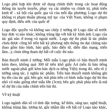
Logo phù hợp khi được sử dụng chính thức trong các hoạt động
thông tin tuyên truyền, phục vụ các nhiệm vụ chính trị, phát triển
kinh tế - xã hội của quốc gia và của mỗi địa phương; Logo dự thi
không vi phạm thuần phong mỹ tục của Việt Nam, không vi phạm
quy định, điều ước của quốc tế
Logo độc quyền và không sao chép ý tưởng từ Logo dân số trước
hay đơn vị nào khác; không trùng lặp với bất kỳ hình ảnh Logo của
tác giả nào ở trong và ngoài nước. Logo dự thi phải là tác phẩm
chưa được công bố trên bất kỳ phưong tiện thông tin đại chúng nào
(bao gồm báo hình, báo giấy, báo điện tử, diễn đàn mạng, triển
lãm...); chưa từng tham dự bất cứ cuộc thi nào.
Bản thuyết minh ý tưởng: Mỗi mẫu Logo phải có bản thuyết minh
kèm theo, không quá 300 từ trên khổ giấy A4 (nếu là bản tiếng
nước ngoài phải gửi kèm bản dịch ra tiếng Việt); trong đó, nêu rõ ý
tưởng sáng tác, ý nghĩa tác phẩm. Trên bản thuyết minh không ghi
họ tên của tác giả; bên góc trái phía trên có hình mẫu logo dự thi thu
nhỏ có màu giống như mẫu lớn (3cm); bên góc phải phía trên là mã
số dự thi của mẫu chính trên bài thi.
Về kỹ thuật
Logo ngành dân số có tính đặc trưng, kế thừa, sáng tạo, nghệ thuật,
không trùng lặp, tương tự, gây nhầm lẫn với bất cứ Logo nào khác,