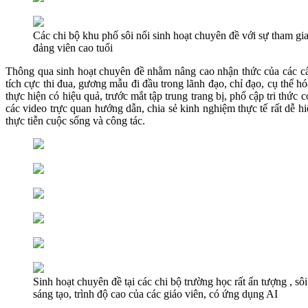
Các chi bộ khu phố sôi nổi sinh hoạt chuyên đề với sự tham gi
đảng viên cao tuổi
Thông qua sinh hoạt chuyên đề nhằm nâng cao nhận thức của các cấ
tích cực thi đua, gương mẫu đi đầu trong lãnh đạo, chỉ đạo, cụ thể 
thực hiện có hiệu quả, trước mắt tập trung trang bị, phổ cập tri thức
các video trực quan hướng dẫn, chia sẻ kinh nghiệm thực tế rất dễ hi
thực tiễn cuộc sống và công tác.
Sinh hoạt chuyên đề tại các chi bộ trường học rất ấn tượng , sô
sáng tạo, trình độ cao của các giáo viên, có ứng dụng AI