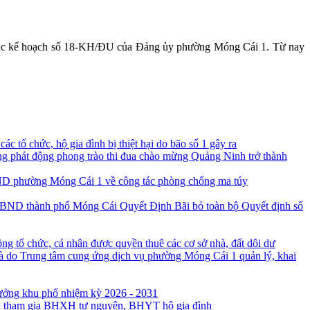
êm túc kế hoạch số 18-KH/ĐU của Đảng ủy phường Móng Cái 1. Từ nay
c tổ chức, hộ gia đình bị thiệt hại do bão số 1 gây ra
 phát động phong trào thi đua chào mừng Quảng Ninh trở thành
D phường Móng Cái 1 về công tác phòng chống ma túy
Quyết Định Bãi bỏ toàn bộ Quyết định số
ng tổ chức, cá nhân được quyền thuê các cơ sở nhà, đất dôi dư
à do Trung tâm cung ứng dịch vụ phường Móng Cái 1 quản lý, khai
rưởng khu phố nhiệm kỳ 2026 - 2031
ân tham gia BHXH tự nguyện, BHYT hộ gia đình