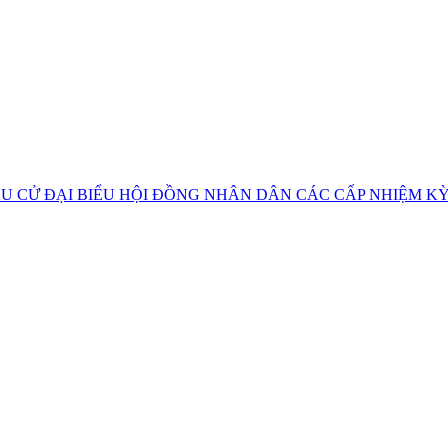
U CỬ ĐẠI BIỂU HỘI ĐỒNG NHÂN DÂN CÁC CẤP NHIỆM KỲ 