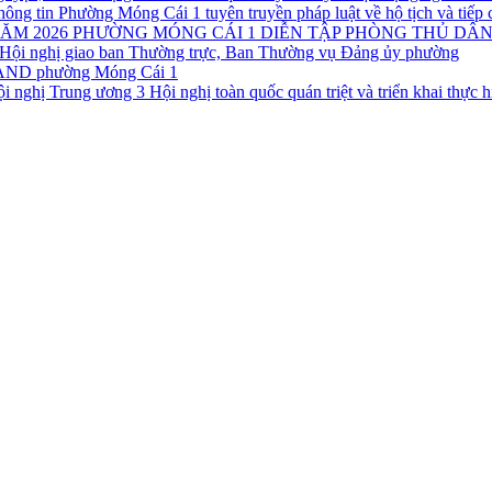
Phường Móng Cái 1 tuyên truyền pháp luật về hộ tịch và tiếp 
PHƯỜNG MÓNG CÁI 1 DIỄN TẬP PHÒNG THỦ DÂN
Hội nghị giao ban Thường trực, Ban Thường vụ Đảng ủy phường
CAND phường Móng Cái 1
Hội nghị toàn quốc quán triệt và triển khai thực