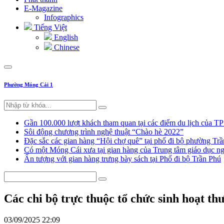
E-Magazine
Infographics
Tiếng Việt
English
Chinese
Phường Móng Cái 1
Gần 100.000 lượt khách tham quan tại các điểm du lịch của T
Sôi động chương trình nghệ thuật “Chào hè 2022”
Đặc sắc các gian hàng “Hội chợ quê” tại phố đi bộ phường Tr
Có một Móng Cái xưa tại gian hàng của Trung tâm giáo dục
Ấn tượng với gian hàng trưng bày sách tại Phố đi bộ Trần Phú
Các chi bộ trực thuộc tổ chức sinh hoạt th
03/09/2025 22:09