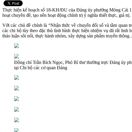
Thực hiện kế hoạch số 18-KH/ĐU của Đảng ủy phường Móng Cái 1 về s
hoạt chuyên đề, tạo nên hoạt động chính trị ý nghĩa thiết thực, giá trị.
Với các chủ đề chính là “Nhận thức về chuyển đổi số và tầm quan t
các chi bộ tùy theo đặc thù tình hình thực hiện nhiệm vụ đã rất linh
thảo luận sôi nổi, thực hành nhóm, xây dựng sản phẩm truyền thôn
Đồng chí Trần Bích Ngọc, Phó Bí thư thường trực Đảng ủy ph
tại Chi bộ các cơ quan Đảng