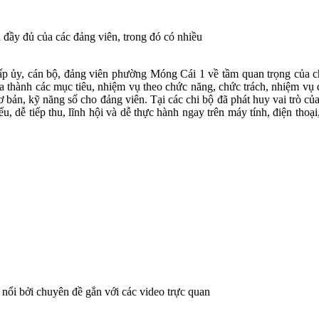
a đầy đủ của các đảng viên, trong đó có nhiều
p ủy, cán bộ, đảng viên phường Móng Cái 1 về tầm quan trọng của chu
hóa thành các mục tiêu, nhiệm vụ theo chức năng, chức trách, nhiệm vụ 
 cơ bản, kỹ năng số cho đảng viên. Tại các chi bộ đã phát huy vai trò 
ểu, dễ tiếp thu, lĩnh hội và dễ thực hành ngay trên máy tính, điện thoạ
i nổi bởi chuyên đề gắn với các video trực quan