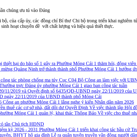
quần chúng ưu tú vào Đảng
i bộ, của cấp ủy, các đồng chí Bí thư Chi bộ trong triển khai nghi
 sinh hoạt chuyên đề với chất lượng và hiệu quả thiết thực.
Phường Móng Cái 1 thăm hỏi, động viên cá
Phường Móng Cái 1 hưởng ứng
Cục C04 Bộ Công an làm việc với UBN
Thường trực Đảng ủy phường Móng Cái 1 giao ban công tác tuần
 ngày 22/11/2019 của UBND thành phố Móng Cái
Công an phường Móng Cái 1 lắng nghe ý kiến Nhân dân năm 2026
Quyết Định Về việc thành lập Hội đồ
Thông Báo Về việc cho thuê nh
có tân Chủ tịch HĐND
Phường Móng Cái 1 triển khai công tác bầu cử T
Lễ ra quân tuyên truyền vận động người d