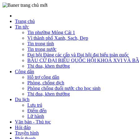
Trang chủ
Tin tức
Tin phường Móng Cái 1
Vì thành phố Xanh, Sạch, Đẹp
Tin trong tỉnh
Tin trong nước
Đại hội Đảng các cấp và Đại hội đại biểu toàn quốc
BẦU CỬ ĐẠI BIỂU QUỐC HỘI KHOÁ XVI VÀ BẦ
Thi đua, khen thưởng
Công dân
Hỗ trợ công dân
Phòng, chống dịch
Phòng chống đuối nước cho học sinh
Thi đua, khen thưởng
Du lịch
Lưu trú
Điểm đến
Lữ hành
Văn bản - Thủ tục
Hỏi đáp
Truyền hình
Phát thanh