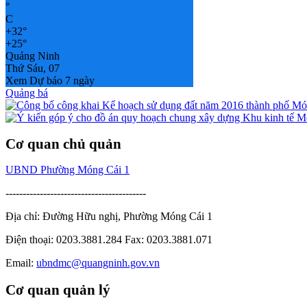
°
C
+
32°
+
25°
Quảng Ninh
Thứ Sáu, 07
Xem Dự báo 7 ngày
Quảng bá
Cơ quan chủ quản
UBND Phường Móng Cái 1
-----------------------------------------
Địa chỉ: Đường Hữu nghị, Phường Móng Cái 1
Điện thoại: 0203.3881.284 Fax: 0203.3881.071
Email:
ubndmc@quangninh.gov.vn
Cơ quan quản lý