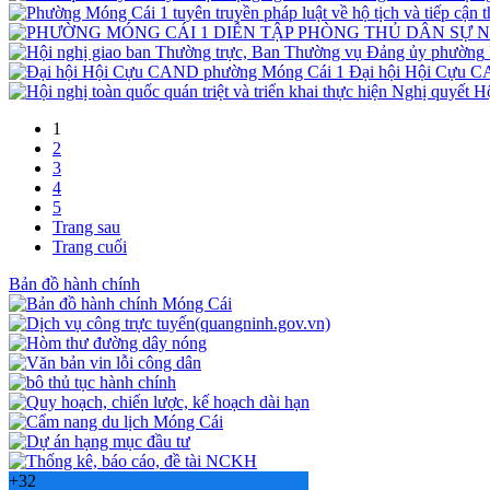
Đại hội Hội Cựu 
1
2
3
4
5
Trang sau
Trang cuối
Bản đồ hành chính
+
32