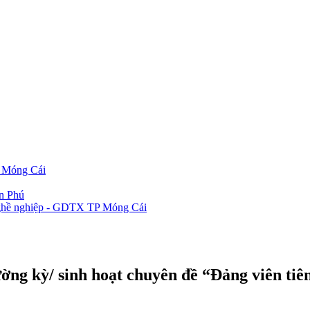
P Móng Cái
ần Phú
 nghề nghiệp - GDTX TP Móng Cái
ường kỳ/ sinh hoạt chuyên đề “Đảng viên tiê