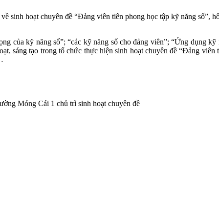
inh hoạt chuyên đề “Đảng viên tiên phong học tập kỹ năng số”, hôm n
rọng của kỹ năng số”; “các kỹ năng số cho đảng viên”; “Ứng dụng kỹ n
 hoạt, sáng tạo trong tổ chức thực hiện sinh hoạt chuyên đề “Đảng viê
g…
ường Móng Cái 1 chủ trì sinh hoạt chuyên đề