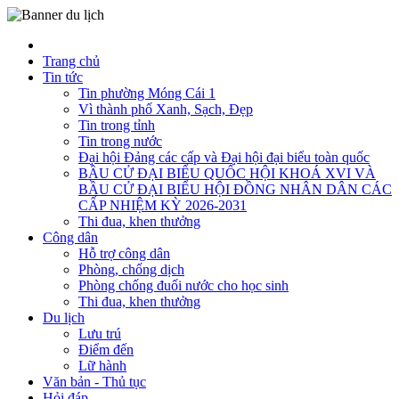
Trang chủ
Tin tức
Tin phường Móng Cái 1
Vì thành phố Xanh, Sạch, Đẹp
Tin trong tỉnh
Tin trong nước
Đại hội Đảng các cấp và Đại hội đại biểu toàn quốc
BẦU CỬ ĐẠI BIỂU QUỐC HỘI KHOÁ XVI VÀ
BẦU CỬ ĐẠI BIỂU HỘI ĐỒNG NHÂN DÂN CÁC
CẤP NHIỆM KỲ 2026-2031
Thi đua, khen thưởng
Công dân
Hỗ trợ công dân
Phòng, chống dịch
Phòng chống đuối nước cho học sinh
Thi đua, khen thưởng
Du lịch
Lưu trú
Điểm đến
Lữ hành
Văn bản - Thủ tục
Hỏi đáp