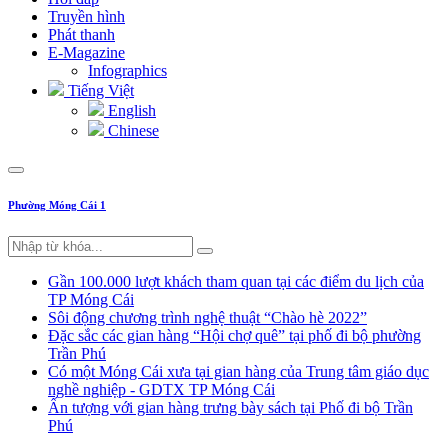
Truyền hình
Phát thanh
E-Magazine
Infographics
Tiếng Việt
English
Chinese
Phường Móng Cái 1
Gần 100.000 lượt khách tham quan tại các điểm du lịch của
TP Móng Cái
Sôi động chương trình nghệ thuật “Chào hè 2022”
Đặc sắc các gian hàng “Hội chợ quê” tại phố đi bộ phường
Trần Phú
Có một Móng Cái xưa tại gian hàng của Trung tâm giáo dục
nghề nghiệp - GDTX TP Móng Cái
Ấn tượng với gian hàng trưng bày sách tại Phố đi bộ Trần
Phú