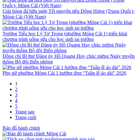
Giải bóng đá hữu nghị Tết nguyên tiêu Đông Hưng (Trung Quốc)-
Móng Cái (Việt Nam)
Trường Tiểu học Lý Tự Trọng (phường Móng Cái 1) triển khai
chương trình uống sữa cho học sinh tại trường
Đồng chí Bí thư Đảng ủy Hồ Quang Huy chúc mừng Ngày truyền
thống Bộ đội Biên phòng
Phụ nữ phường Móng Cái 1 hưởng ứng “Tuần lễ áo dài” 2026
1
2
3
4
5
Trang sau
Trang cuối
Bản đồ hành chính