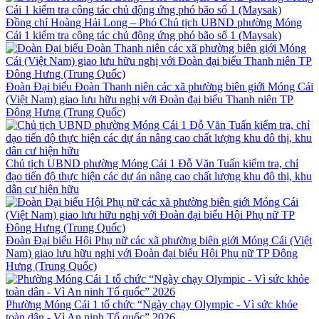
Đồng chí Hoàng Hải Long – Phó Chủ tịch UBND phường Móng
Cái 1 kiểm tra công tác chủ động ứng phó bão số 1 (Maysak)
Đoàn Đại biểu Đoàn Thanh niên các xã phường biên giới Móng Cái
(Việt Nam) giao lưu hữu nghị với Đoàn đại biểu Thanh niên TP
Đông Hưng (Trung Quốc)
Chủ tịch UBND phường Móng Cái 1 Đỗ Văn Tuấn kiểm tra, chỉ
đạo tiến độ thực hiện các dự án nâng cao chất lượng khu đô thị, khu
dân cư hiện hữu
Đoàn Đại biểu Hội Phụ nữ các xã phường biên giới Móng Cái (Việt
Nam) giao lưu hữu nghị với Đoàn đại biểu Hội Phụ nữ TP Đông
Hưng (Trung Quốc)
Phường Móng Cái 1 tổ chức “Ngày chạy Olympic - Vì sức khỏe
toàn dân - Vì An ninh Tổ quốc” 2026