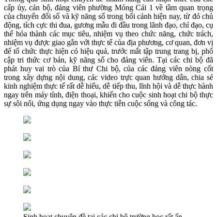
cấp ủy, cán bộ, đảng viên phường Móng Cái 1 về tầm quan trọng
của chuyển đổi số và kỹ năng số trong bối cảnh hiện nay, từ đó chủ
động, tích cực thi đua, gương mẫu đi đầu trong lãnh đạo, chỉ đạo, cụ
thể hóa thành các mục tiêu, nhiệm vụ theo chức năng, chức trách,
nhiệm vụ được giao gắn với thực tế của địa phương, cơ quan, đơn vị
để tổ chức thực hiện có hiệu quả, trước mắt tập trung trang bị, phổ
cập tri thức cơ bản, kỹ năng số cho đảng viên. Tại các chi bộ đã
phát huy vai trò của Bí thư Chi bộ, của các đảng viên nòng cốt
trong xây dựng nội dung, các video trực quan hướng dẫn, chia sẻ
kinh nghiệm thực tế rất dễ hiểu, dễ tiếp thu, lĩnh hội và dễ thực hành
ngay trên máy tính, điện thoại, khiến cho cuộc sinh hoạt chi bộ thực
sự sôi nổi, ứng dụng ngay vào thực tiễn cuộc sống và công tác.
Sinh hoạt chuyên đề tại các chi bộ trường học rất ấn