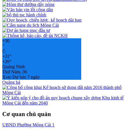
+
30
°
C
+
31°
+
26°
Quảng Ninh
Thứ Năm, 06
Xem Dự báo 7 ngày
Quảng bá
Cơ quan chủ quản
UBND Phường Móng Cái 1