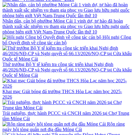
Nhân dân, cán bộ phường Móng Cái 1 vinh dự, tự hào đã hoàn
thành xuất sắc nhiệm vụ tham gia phục vụ Giao lưu hữu nghị quốc
phòng biên giới Việt Nam-Trung Quốc lần thứ 10
Hội nghị Công
bố Quyết định về công tác cán bộ
Thứ trưởng Bộ Y tế kiểm tra công tác triển khai Nghị định
46/2026/NĐ-CP và Nghị quyết số 66.13/2026/NQ-CP tại Cửa khẩu
Quốc tế Móng Cái
Khai mạc Giải bóng đá trường THCS Hòa Lạc năm học 2025-
2026
Trải nghiệm, thực hành PCCC và CNCH năm 2026 tại Chợ Trung
tâm Móng Cái
Rộn ràng
ngày hội tòng quân nơi địa đầu Móng Cái