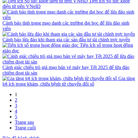
Tiện ích Sổ sức khỏe
điện tử trên VNeID
Cảnh báo tình trạng mạo danh các trường đại học để lừa đảo sinh
viên
Cảnh báo lừa đảo khi tham gia các sàn đầu tư tài chính trực tuyến
Tiện ích số trong hoạt động
giáo dục
Cảnh giác chiêu trò giả mạo bán vé máy bay Tết 2025 để lừa đảo
chiếm đoạt tài sản
Gia tăng
lợi ích trong khám, chữa bệnh từ chuyển đổi số
1
2
3
4
5
Trang sau
Trang cuối