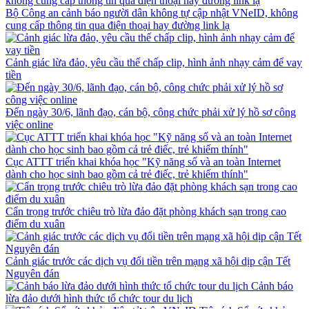
Bộ Công an cảnh báo người dân không tự cập nhật VNeID, không
cung cấp thông tin qua điện thoại hay đường link lạ
Cảnh giác lừa đảo, yêu cầu thế chấp clip, hình ảnh nhạy cảm để vay
tiền
Đến ngày 30/6, lãnh đạo, cán bộ, công chức phải xử lý hồ sơ công
việc online
Cục ATTT triển khai khóa học "Kỹ năng số và an toàn Internet
dành cho học sinh bao gồm cả trẻ điếc, trẻ khiếm thính"
Cẩn trọng trước chiêu trò lừa đảo đặt phòng khách sạn trong cao
điểm du xuân
Cảnh giác trước các dịch vụ đổi tiền trên mạng xã hội dịp cận Tết
Nguyên đán
Cảnh báo
lừa đảo dưới hình thức tổ chức tour du lịch