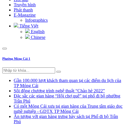
Truyền hình
Phát thanh
E-Magazine
Infographics
Tiếng Việt
English
Chinese
Phường Móng Cái 1
Gần 100.000 lượt khách tham quan tại các điểm du lịch của
TP Móng Cái
Sôi động chương trình nghệ thuật “Chào hè 2022”
Đặc sắc các gian hàng “Hội chợ quê” tại phố đi bộ phường
Trần Phú
Có một Móng Cái xưa tại gian hàng của Trung tâm giáo dục
nghề nghiệp - GDTX TP Móng Cái
Ấn tượng với gian hàng trưng bày sách tại Phố đi bộ Trần
Phú