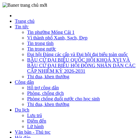
Trang chủ
Tin tức
Tin phường Móng Cái 1
Vì thành phố Xanh, Sạch, Đẹp
Tin trong tỉnh
Tin trong nước
Đại hội Đảng các cấp và Đại hội đại biểu toàn quốc
BẦU CỬ ĐẠI BIỂU QUỐC HỘI KHOÁ XVI VÀ
BẦU CỬ ĐẠI BIỂU HỘI ĐỒNG NHÂN DÂN CÁC
CẤP NHIỆM KỲ 2026-2031
Thi đua, khen thưởng
Công dân
Hỗ trợ công dân
Phòng, chống dịch
Phòng chống đuối nước cho học sinh
Thi đua, khen thưởng
Du lịch
Lưu trú
Điểm đến
Lữ hành
Văn bản - Thủ tục
Hỏi đáp