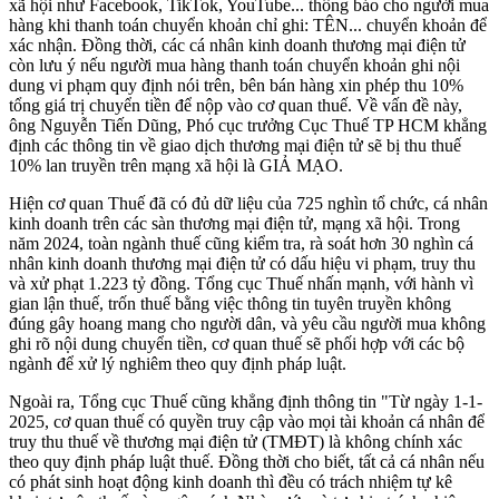
xã hội như Facebook, TikTok, YouTube... thông báo cho người mua
hàng khi thanh toán chuyển khoản chỉ ghi: TÊN... chuyển khoản để
xác nhận. Đồng thời, các cá nhân kinh doanh thương mại điện tử
còn lưu ý nếu người mua hàng thanh toán chuyển khoản ghi nội
dung vi phạm quy định nói trên, bên bán hàng xin phép thu 10%
tổng giá trị chuyển tiền để nộp vào cơ quan thuế. Về vấn đề này,
ông Nguyễn Tiến Dũng, Phó cục trưởng Cục Thuế TP HCM khẳng
định các thông tin về giao dịch thương mại điện tử sẽ bị thu thuế
10% lan truyền trên mạng xã hội là GIẢ MẠO.
Hiện cơ quan Thuế đã có đủ dữ liệu của 725 nghìn tổ chức, cá nhân
kinh doanh trên các sàn thương mại điện tử, mạng xã hội. Trong
năm 2024, toàn ngành thuế cũng kiểm tra, rà soát hơn 30 nghìn cá
nhân kinh doanh thương mại điện tử có dấu hiệu vi phạm, truy thu
và xử phạt 1.223 tỷ đồng. Tổng cục Thuế nhấn mạnh, với hành vì
gian lận thuế, trốn thuế bằng việc thông tin tuyên truyền không
đúng gây hoang mang cho người dân, và yêu cầu người mua không
ghi rõ nội dung chuyển tiền, cơ quan thuế sẽ phối hợp với các bộ
ngành để xử lý nghiêm theo quy định pháp luật.
Ngoài ra, Tổng cục Thuế cũng khẳng định thông tin "Từ ngày 1-1-
2025, cơ quan thuế có quyền truy cập vào mọi tài khoản cá nhân để
truy thu thuế về thương mại điện tử (TMĐT) là không chính xác
theo quy định pháp luật thuế. Đồng thời cho biết, tất cả cá nhân nếu
có phát sinh hoạt động kinh doanh thì đều có trách nhiệm tự kê