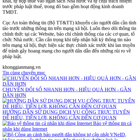
khai, tự nộp thuế vào ngân sách Nhà nước và tự chịu trách nhiệm
trước pháp luật thuế, trong đó bao gồm hoạt động kinh doanh
TMĐT.
Cục An toàn thông tin (Bộ TT&TT) khuyến cáo người dân cần tỉnh
táo trước những thông tin trên mạng xã hội. Luôn theo dõi thông tin
chính thức tại các Website, báo chí chính thống của các cơ quan, tổ
chức Nhà nước. Cần cẩn trọng khi tiếp nhận bất kỳ thông tin nào
trên mạng xã hội, thực hiện xác thực chính xác trước khi lan truyền
để tránh gây hoang mang cho người dân dẫn đến những rủi ro về
pháp luật.
khonggianmang.vn
Tin cùng chuyên mục
CHUYỂN ĐỔI SỐ NHANH HƠN - HIỆU QUẢ HƠN - GẦN
DÂN HƠN
HƯỚNG DẪN SỬ DỤNG DỊCH VỤ CÔNG TRỰC TUYẾN
DỄ HIỂU, TIỆN LỢI, KHÔNG CẦN ĐẾN CƠ QUAN
Bảo vệ thông tin cá
nhân khi dùng Internet