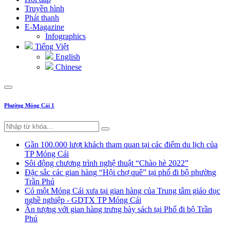
Truyền hình
Phát thanh
E-Magazine
Infographics
Tiếng Việt
English
Chinese
Phường Móng Cái 1
Gần 100.000 lượt khách tham quan tại các điểm du lịch của
TP Móng Cái
Sôi động chương trình nghệ thuật “Chào hè 2022”
Đặc sắc các gian hàng “Hội chợ quê” tại phố đi bộ phường
Trần Phú
Có một Móng Cái xưa tại gian hàng của Trung tâm giáo dục
nghề nghiệp - GDTX TP Móng Cái
Ấn tượng với gian hàng trưng bày sách tại Phố đi bộ Trần
Phú