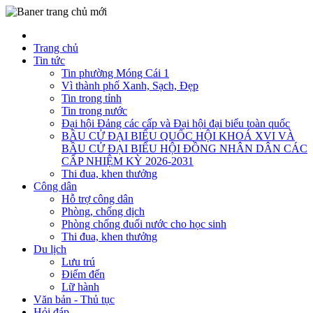
Trang chủ
Tin tức
Tin phường Móng Cái 1
Vì thành phố Xanh, Sạch, Đẹp
Tin trong tỉnh
Tin trong nước
Đại hội Đảng các cấp và Đại hội đại biểu toàn quốc
BẦU CỬ ĐẠI BIỂU QUỐC HỘI KHOÁ XVI VÀ
BẦU CỬ ĐẠI BIỂU HỘI ĐỒNG NHÂN DÂN CÁC
CẤP NHIỆM KỲ 2026-2031
Thi đua, khen thưởng
Công dân
Hỗ trợ công dân
Phòng, chống dịch
Phòng chống đuối nước cho học sinh
Thi đua, khen thưởng
Du lịch
Lưu trú
Điểm đến
Lữ hành
Văn bản - Thủ tục
Hỏi đáp