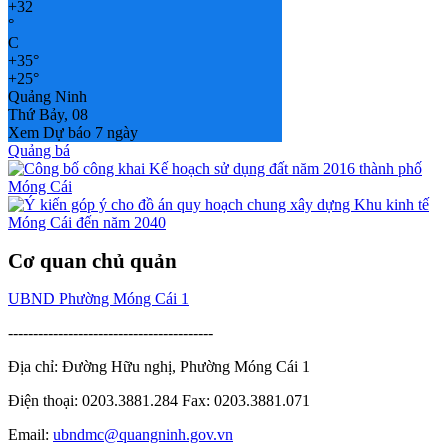
+
32
°
C
+
35°
+
25°
Quảng Ninh
Thứ Bảy, 08
Xem Dự báo 7 ngày
Quảng bá
Cơ quan chủ quản
UBND Phường Móng Cái 1
-----------------------------------------
Địa chỉ: Đường Hữu nghị, Phường Móng Cái 1
Điện thoại: 0203.3881.284 Fax: 0203.3881.071
Email:
ubndmc@quangninh.gov.vn