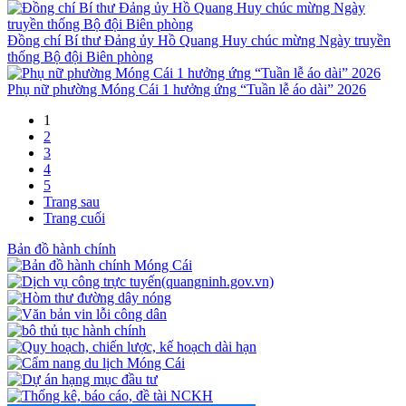
Đồng chí Bí thư Đảng ủy Hồ Quang Huy chúc mừng Ngày truyền
thống Bộ đội Biên phòng
Phụ nữ phường Móng Cái 1 hưởng ứng “Tuần lễ áo dài” 2026
1
2
3
4
5
Trang sau
Trang cuối
Bản đồ hành chính