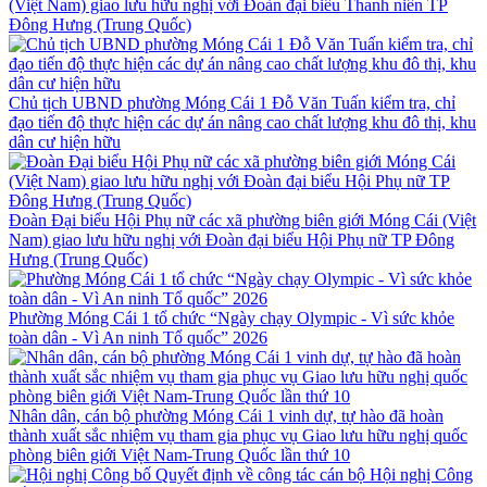
(Việt Nam) giao lưu hữu nghị với Đoàn đại biểu Thanh niên TP
Đông Hưng (Trung Quốc)
Chủ tịch UBND phường Móng Cái 1 Đỗ Văn Tuấn kiểm tra, chỉ
đạo tiến độ thực hiện các dự án nâng cao chất lượng khu đô thị, khu
dân cư hiện hữu
Đoàn Đại biểu Hội Phụ nữ các xã phường biên giới Móng Cái (Việt
Nam) giao lưu hữu nghị với Đoàn đại biểu Hội Phụ nữ TP Đông
Hưng (Trung Quốc)
Phường Móng Cái 1 tổ chức “Ngày chạy Olympic - Vì sức khỏe
toàn dân - Vì An ninh Tổ quốc” 2026
Nhân dân, cán bộ phường Móng Cái 1 vinh dự, tự hào đã hoàn
thành xuất sắc nhiệm vụ tham gia phục vụ Giao lưu hữu nghị quốc
phòng biên giới Việt Nam-Trung Quốc lần thứ 10
Hội nghị Công