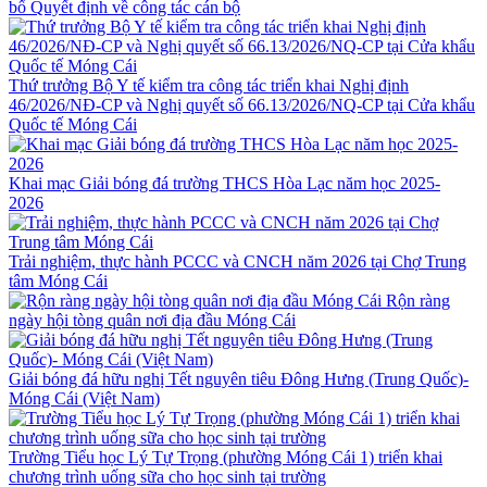
bố Quyết định về công tác cán bộ
Thứ trưởng Bộ Y tế kiểm tra công tác triển khai Nghị định
46/2026/NĐ-CP và Nghị quyết số 66.13/2026/NQ-CP tại Cửa khẩu
Quốc tế Móng Cái
Khai mạc Giải bóng đá trường THCS Hòa Lạc năm học 2025-
2026
Trải nghiệm, thực hành PCCC và CNCH năm 2026 tại Chợ Trung
tâm Móng Cái
Rộn ràng
ngày hội tòng quân nơi địa đầu Móng Cái
Giải bóng đá hữu nghị Tết nguyên tiêu Đông Hưng (Trung Quốc)-
Móng Cái (Việt Nam)
Trường Tiểu học Lý Tự Trọng (phường Móng Cái 1) triển khai
chương trình uống sữa cho học sinh tại trường