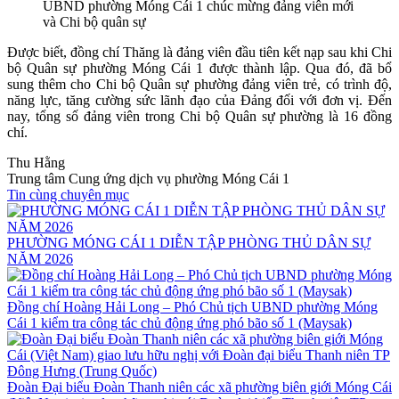
UBND phường Móng Cái 1 chúc mừng đảng viên mới
và Chi bộ quân sự
Được biết, đồng chí Thăng là đảng viên đầu tiên kết nạp sau khi Chi
bộ Quân sự phường Móng Cái 1 được thành lập. Qua đó, đã bổ
sung thêm cho Chi bộ Quân sự phường đảng viên trẻ, có trình độ,
năng lực, tăng cường sức lãnh đạo của Đảng đối với đơn vị. Đến
nay, tổng số đảng viên trong Chi bộ Quân sự phường là 16 đồng
chí.
Thu Hằng
Trung tâm Cung ứng dịch vụ phường Móng Cái 1
Tin cùng chuyên mục
PHƯỜNG MÓNG CÁI 1 DIỄN TẬP PHÒNG THỦ DÂN SỰ
NĂM 2026
Đồng chí Hoàng Hải Long – Phó Chủ tịch UBND phường Móng
Cái 1 kiểm tra công tác chủ động ứng phó bão số 1 (Maysak)
Đoàn Đại biểu Đoàn Thanh niên các xã phường biên giới Móng Cái