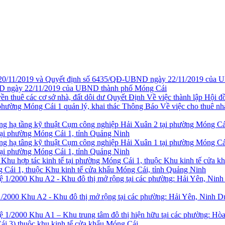
 ngày 22/11/2019 của UBND thành phố Móng Cái
Quyết Định Về việc thành lập Hội đồ
Thông Báo Về việc cho thuê nh
tại phường Móng Cái 1, tỉnh Quảng Ninh
tại phường Móng Cái 1, tỉnh Quảng Ninh
g Cái 1, thuộc Khu kinh tế cửa khẩu Móng Cái, tỉnh Quảng Ninh
1/2000 Khu A2 - Khu đô thị mở rộng tại các phường: Hải Yên, Ninh 