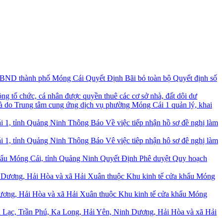
Quyết Định Bãi bỏ toàn bộ Quyết định số
ng tổ chức, cá nhân được quyền thuê các cơ sở nhà, đất dôi dư
à do Trung tâm cung ứng dịch vụ phường Móng Cái 1 quản lý, khai
Thông Báo Về việc tiếp nhận hồ sơ đề nghị làm
Thông Báo Vê việc tiêp nhận hô sơ đê nghị làm
Quyết Định Phê duyệt Quy hoạch
Dương, Hải Hòa và xã Hải Xuân thuộc Khu kinh tế cửa khẩu Móng