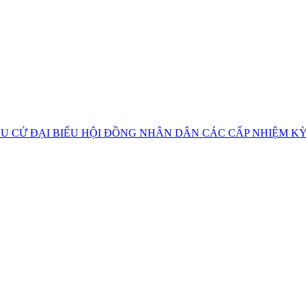
U CỬ ĐẠI BIỂU HỘI ĐỒNG NHÂN DÂN CÁC CẤP NHIỆM KỲ 