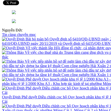
Nguyễn Đức
Tin cùng chuyên mục
6410/QĐ-UBND ngày 20/11/2019 và Quyết định số 6435/QĐ-UBND
thác
chủ đầu tư xây dựng hạ tầng kỹ thuật Cụm công nghiệp Hải Xuân 2 
chủ đâu tư xây dựng hạ tâng kỹ thuật Cụm công nghiệp Hải Xuân 1 
phân khu tỷ lệ 1/2000 Khu A3 - Khu hợp tác kinh tế tại phường Món
Quyết Định Phê duyệt Điều chỉnh cục bộ Quy hoạch phân khu tỷ lệ 
Cái