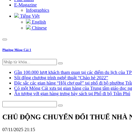
E-Magazine
Infographics
Tiếng Việt
English
Chinese
Phường Móng Cái 1
Gần 100.000 lượt khách tham quan tại các điểm du lịch của T
Sôi động chương trình nghệ thuật “Chào hè 2022”
Đặc sắc các gian hàng “Hội chợ quê” tại phố đi bộ phường Tr
Có một Móng Cái xưa tại gian hàng của Trung tâm giáo dục
Ấn tượng với gian hàng trưng bày sách tại Phố đi bộ Trần Phú
CHỦ ĐỘNG CHUYỂN ĐỔI THUẾ NHÀ
07/11/2025 21:15