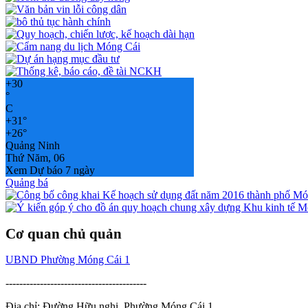
+
30
°
C
+
31°
+
26°
Quảng Ninh
Thứ Năm, 06
Xem Dự báo 7 ngày
Quảng bá
Cơ quan chủ quản
UBND Phường Móng Cái 1
-----------------------------------------
Địa chỉ: Đường Hữu nghị, Phường Móng Cái 1