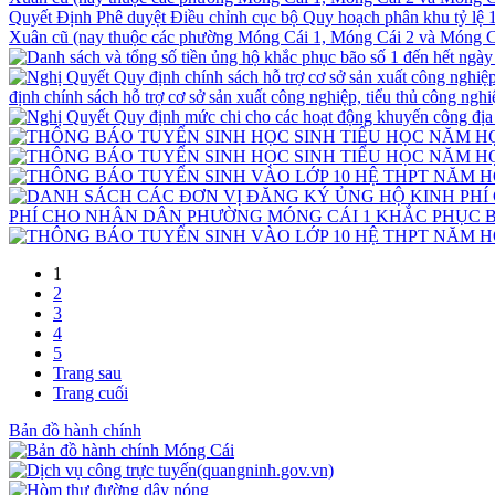
Quyết Định Phê duyệt Điều chỉnh cục bộ Quy hoạch phân khu tỷ lệ 
Xuân cũ (nay thuộc các phường Móng Cái 1, Móng Cái 2 và Móng Cá
định chính sách hỗ trợ cơ sở sản xuất công nghiệp, tiểu thủ công ngh
PHÍ CHO NHÂN DÂN PHƯỜNG MÓNG CÁI 1 KHẮC PHỤC B
1
2
3
4
5
Trang sau
Trang cuối
Bản đồ hành chính