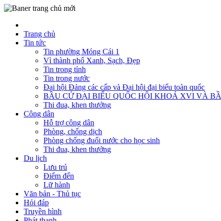
Trang chủ
Tin tức
Tin phường Móng Cái 1
Vì thành phố Xanh, Sạch, Đẹp
Tin trong tỉnh
Tin trong nước
Đại hội Đảng các cấp và Đại hội đại biểu toàn quốc
BẦU CỬ ĐẠI BIỂU QUỐC HỘI KHOÁ XVI VÀ BẦ
Thi đua, khen thưởng
Công dân
Hỗ trợ công dân
Phòng, chống dịch
Phòng chống đuối nước cho học sinh
Thi đua, khen thưởng
Du lịch
Lưu trú
Điểm đến
Lữ hành
Văn bản - Thủ tục
Hỏi đáp
Truyền hình
Phát thanh