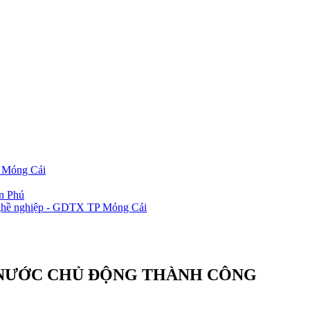
P Móng Cái
ần Phú
 nghề nghiệp - GDTX TP Móng Cái
 NƯỚC CHỦ ĐỘNG THÀNH CÔNG