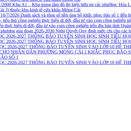
1/2000 Khu A1 – Khu trung tâm đô thị hiện hữu tại các phường: Hòa 
i 3) thuộc khu kinh tế cửa khẩu Móng Cái
Danh sách và tổng số tiền ủng hộ khắc phục bão số 1 đến h
iệp thực hiện di dời, đầu tư vào cụm công nghiệp trên địa bàn tỉnh Qu
Nghị Quyết Quy định mức chi cho các h
THÔNG BÁO TUYỂN SINH HỌC SINH TIỂU HỌC
THÔNG BÁO TUYỂN SINH HỌC SINH TIỂU HỌC
THÔNG BÁO TUYỂN SINH VÀO LỚP 10 HỆ THP
ÃO SỐ 1
THÔNG BÁO TUYỂN SINH VÀO LỚP 10 HỆ THP