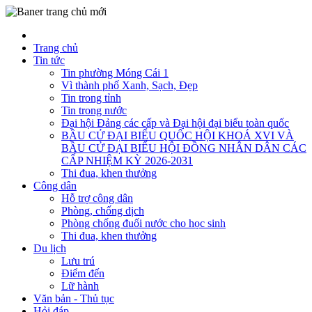
Trang chủ
Tin tức
Tin phường Móng Cái 1
Vì thành phố Xanh, Sạch, Đẹp
Tin trong tỉnh
Tin trong nước
Đại hội Đảng các cấp và Đại hội đại biểu toàn quốc
BẦU CỬ ĐẠI BIỂU QUỐC HỘI KHOÁ XVI VÀ
BẦU CỬ ĐẠI BIỂU HỘI ĐỒNG NHÂN DÂN CÁC
CẤP NHIỆM KỲ 2026-2031
Thi đua, khen thưởng
Công dân
Hỗ trợ công dân
Phòng, chống dịch
Phòng chống đuối nước cho học sinh
Thi đua, khen thưởng
Du lịch
Lưu trú
Điểm đến
Lữ hành
Văn bản - Thủ tục
Hỏi đáp