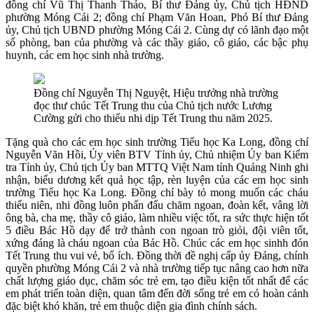
đồng chí Vũ Thị Thanh Thảo, Bí thư Đảng ủy, Chủ tịch HĐND
phường Móng Cái 2; đồng chí Phạm Văn Hoan, Phó Bí thư Đảng
ủy, Chủ tịch UBND phường Móng Cái 2. Cùng dự có lãnh đạo một
số phòng, ban của phường và các thầy giáo, cô giáo, các bậc phụ
huynh, các em học sinh nhà trường.
Đồng chí Nguyễn Thị Nguyệt, Hiệu trưởng nhà trường
đọc thư chúc Tết Trung thu của Chủ tịch nước Lương
Cường gửi cho thiếu nhi dịp Tết Trung thu năm 2025.
Tặng quà cho các em học sinh trường Tiểu học Ka Long, đồng chí
Nguyễn Văn Hồi, Ủy viên BTV Tỉnh ủy, Chủ nhiệm Ủy ban Kiểm
tra Tỉnh ủy, Chủ tịch Ủy ban MTTQ Việt Nam tỉnh Quảng Ninh ghi
nhận, biểu dương kết quả học tập, rèn luyện của các em học sinh
trường Tiểu học Ka Long. Đồng chí bày tỏ mong muốn các cháu
thiếu niên, nhi đồng luôn phấn đấu chăm ngoan, đoàn kết, vâng lời
ông bà, cha mẹ, thầy cô giáo, làm nhiều việc tốt, ra sức thực hiện tốt
5 điều Bác Hồ dạy để trở thành con ngoan trò giỏi, đội viên tốt,
xứng đáng là cháu ngoan của Bác Hồ. Chúc các em học sinhh đón
Tết Trung thu vui vẻ, bổ ích. Đồng thời đề nghị cấp ủy Đảng, chính
quyền phường Móng Cái 2 và nhà trường tiếp tục nâng cao hơn nữa
chất lượng giáo dục, chăm sóc trẻ em, tạo điều kiện tốt nhất để các
em phát triển toàn diện, quan tâm đến đời sống trẻ em có hoàn cảnh
đặc biệt khó khăn, trẻ em thuộc diện gia đình chính sách.