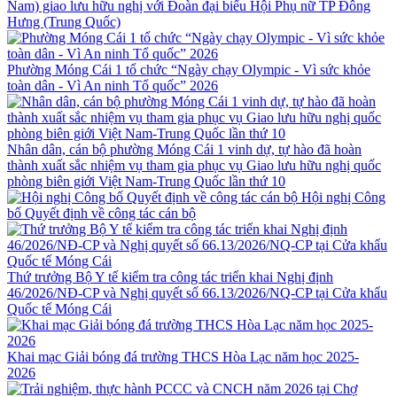
Nam) giao lưu hữu nghị với Đoàn đại biểu Hội Phụ nữ TP Đông
Hưng (Trung Quốc)
Phường Móng Cái 1 tổ chức “Ngày chạy Olympic - Vì sức khỏe
toàn dân - Vì An ninh Tổ quốc” 2026
Nhân dân, cán bộ phường Móng Cái 1 vinh dự, tự hào đã hoàn
thành xuất sắc nhiệm vụ tham gia phục vụ Giao lưu hữu nghị quốc
phòng biên giới Việt Nam-Trung Quốc lần thứ 10
Hội nghị Công
bố Quyết định về công tác cán bộ
Thứ trưởng Bộ Y tế kiểm tra công tác triển khai Nghị định
46/2026/NĐ-CP và Nghị quyết số 66.13/2026/NQ-CP tại Cửa khẩu
Quốc tế Móng Cái
Khai mạc Giải bóng đá trường THCS Hòa Lạc năm học 2025-
2026