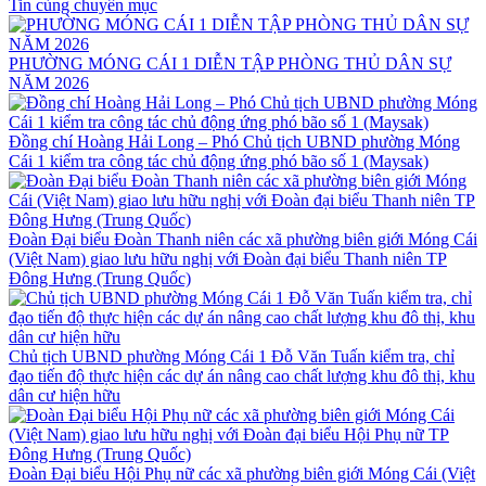
Tin cùng chuyên mục
PHƯỜNG MÓNG CÁI 1 DIỄN TẬP PHÒNG THỦ DÂN SỰ
NĂM 2026
Đồng chí Hoàng Hải Long – Phó Chủ tịch UBND phường Móng
Cái 1 kiểm tra công tác chủ động ứng phó bão số 1 (Maysak)
Đoàn Đại biểu Đoàn Thanh niên các xã phường biên giới Móng Cái
(Việt Nam) giao lưu hữu nghị với Đoàn đại biểu Thanh niên TP
Đông Hưng (Trung Quốc)
Chủ tịch UBND phường Móng Cái 1 Đỗ Văn Tuấn kiểm tra, chỉ
đạo tiến độ thực hiện các dự án nâng cao chất lượng khu đô thị, khu
dân cư hiện hữu
Đoàn Đại biểu Hội Phụ nữ các xã phường biên giới Móng Cái (Việt