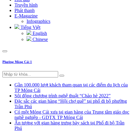
Truyền hình
Phát thanh
E-Magazine
Infographics
Tiếng Việt
English
Chinese
Phường Móng Cái 1
Gần 100.000 lượt khách tham quan tại các điểm du lịch của
TP Móng Cái
Sôi động chương trình nghệ thuật “Chào hè 2022”
Đặc sắc các gian hàng “Hội chợ quê” tại phố đi bộ phường
Trần Phú
Có một Móng Cái xưa tại gian hàng của Trung tâm giáo dục
nghề nghiệp - GDTX TP Móng Cái
Ấn tượng với gian hàng trưng bày sách tại Phố đi bộ Trần
Phú