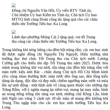
Đồng chí Nguyễn Văn Hồi, Ủy viên BTV Tỉnh ủy,
Chủ nhiệm Ủy ban Kiểm tra Tỉnh ủy, Chủ tịch Ủy ban
MTTQ tỉnh cùng Đoàn công tác tặng quà cho các cháu
thiếu nhi Trường Tiểu học Ka Long
Lãnh đạo phường Móng Cái 2 tặng quà, vui tết Trung
thu cùng các cháu thiếu nhi Trường Tiểu học Ka Long.
Trong không khí tưng bừng của đêm hội trăng rằm, các em học sinh
đã được nghe đồng chí Nguyễn Thị Nguyệt, Hiệu trưởng nhà
trường đọc thư chúc Tết Trung thu của Chủ tịch nước Lương
Cường gửi cho thiếu nhi dịp Tết Trung thu năm 2025. Được hòa
mình trong không khí vui tươi, rộn ràng của đêm hội trăng rằm với
màn rước kiệu ảnh Bác - chân dung Chủ tịch Hồ Chí Minh kính
yêu; cùng nhau thưởng thức màn rước đèn ông sao, đèn lồng kiểu
dáng đa dạng, độc đáo và đẹp mắt; chiêm ngưỡng màn rước và múa
lân sự sinh động - một hình ảnh vô cùng quen thuộc vào những dịp
Trăng Rằm, với ý nghĩa mang lại niềm vui, mang lại may mắn, bình
an trong tiếng trống rộn ràng vui tươi, những chú Rồng Lân, hình
ảnh Ngôi sao vàng 5 cánh rực rỡ sắc màu sẽ mang đến không khí
Trung Thu ngập tràn cho các em học sinh trường Tiểu học Ka
Long.