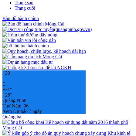
Trang sau
Trang cuối
Bản đồ hành chính
+
30
°
C
+
31°
+
26°
Quảng Ninh
Thứ Năm, 06
Xem Dự báo 7 ngày
Quảng bá