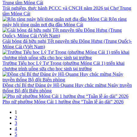
Trải nghiệm, thực hành PCCC và CNCH năm 2026 tại Chợ Trung
tâm Móng Cái
Rộn ràng
ngày hội tòng quân nơi địa đầu Móng Cái
Giải bóng đá hữu nghị Tết nguyên tiêu Đông Hưng (Trung Quốc)-
Móng Cái (Việt Nam)
Trường Tiểu học Lý Tự Trọng (phường Móng Cái 1) triển khai
chương trình uống sữa cho học sinh tại trường
Đồng chí Bí thư Đảng ủy Hồ Quang Huy chúc mừng Ngày truyền
thống Bộ đội Biên phòng
Phụ nữ phường Móng Cái 1 hưởng ứng “Tuần lễ áo dài” 2026
1
2
3
4
5