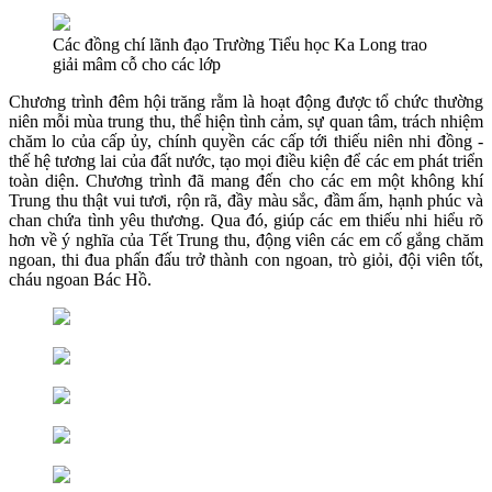
Các đồng chí lãnh đạo Trường Tiểu học Ka Long trao
giải mâm cỗ cho các lớp
Chương trình đêm hội trăng rằm là hoạt động được tổ chức thường
niên mỗi mùa trung thu, thể hiện tình cảm, sự quan tâm, trách nhiệm
chăm lo của cấp ủy, chính quyền các cấp tới thiếu niên nhi đồng -
thế hệ tương lai của đất nước, tạo mọi điều kiện để các em phát triển
toàn diện. Chương trình đã mang đến cho các em một không khí
Trung thu thật vui tươi, rộn rã, đầy màu sắc, đầm ấm, hạnh phúc và
chan chứa tình yêu thương. Qua đó, giúp các em thiếu nhi hiểu rõ
hơn về ý nghĩa của Tết Trung thu, động viên các em cố gắng chăm
ngoan, thi đua phấn đấu trở thành con ngoan, trò giỏi, đội viên tốt,
cháu ngoan Bác Hồ.