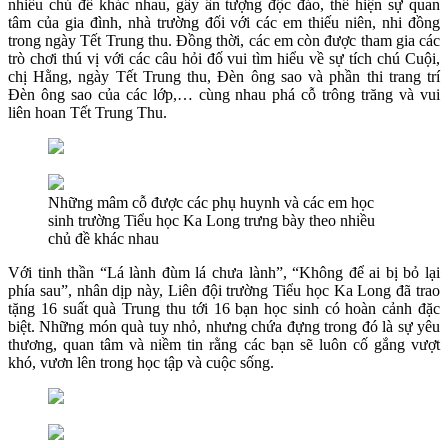
nhiều chủ đề khác nhau, gây ấn tượng độc đáo, thể hiện sự quan
tâm của gia đình, nhà trường đối với các em thiếu niên, nhi đồng
trong ngày Tết Trung thu. Đồng thời, các em còn được tham gia các
trò chơi thú vị với các câu hỏi đố vui tìm hiểu về sự tích chú Cuội,
chị Hằng, ngày Tết Trung thu, Đèn ông sao và phần thi trang trí
Đèn ông sao của các lớp,… cùng nhau phá cỗ trông trăng và vui
liên hoan Tết Trung Thu.
Những mâm cỗ được các phụ huynh và các em học
sinh trường Tiểu học Ka Long trưng bày theo nhiều
chủ đề khác nhau
Với tinh thần “Lá lành đùm lá chưa lành”, “Không để ai bị bỏ lại
phía sau”, nhân dịp này, Liên đội trường Tiểu học Ka Long đã trao
tặng 16 suất quà Trung thu tới 16 bạn học sinh có hoàn cảnh đặc
biệt. Những món quà tuy nhỏ, nhưng chứa đựng trong đó là sự yêu
thương, quan tâm và niềm tin rằng các bạn sẽ luôn cố gắng vượt
khó, vươn lên trong học tập và cuộc sống.