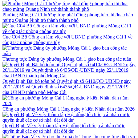
Phường Móng Cái 1 hưởng ứng phát động phong trào thi đua chào
mừng Quảng Ninh trở thành thành phố
Cục C04 Bộ Công an làm việc với UBND phường Móng Cái 1 về
công tác phòng chống ma túy
Thường trực Đảng ủy phường Móng Cái 1 giao ban công tác tuần
Quyết Định Bãi bỏ toàn bộ Quyết định số 6410/QĐ-UBND ngày
20/11/2019 và Quyết định số 6435/QĐ-UBND ngày 22/11/2019
của UBND thành phố Móng Cái
Công an phường Móng Cái 1 lắng nghe ý kiến Nhân dân năm 2026
Quyết Định Về việc thành lập Hội đồng tổ chức, cá nhân được
quyền thuê các cơ sở nhà, đất dôi dư