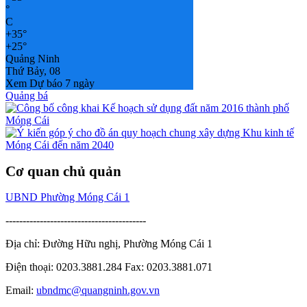
°
C
+
35°
+
25°
Quảng Ninh
Thứ Bảy, 08
Xem Dự báo 7 ngày
Quảng bá
Cơ quan chủ quản
UBND Phường Móng Cái 1
-----------------------------------------
Địa chỉ: Đường Hữu nghị, Phường Móng Cái 1
Điện thoại: 0203.3881.284 Fax: 0203.3881.071
Email:
ubndmc@quangninh.gov.vn