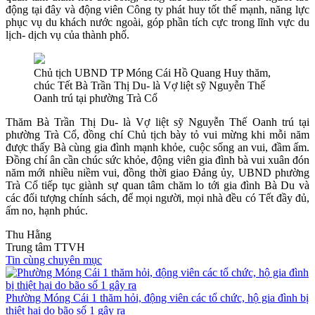
động tại đây và động viên Công ty phát huy tốt thế mạnh, năng lực
phục vụ du khách nước ngoài, góp phần tích cực trong lĩnh vực du
lịch- dịch vụ của thành phố.
Chủ tịch UBND TP Móng Cái Hồ Quang Huy thăm,
chúc Tết Bà Trần Thị Du- là Vợ liệt sỹ Nguyễn Thế
Oanh trú tại phường Trà Cổ
Thăm Bà Trần Thị Du- là Vợ liệt sỹ Nguyễn Thế Oanh trú tại
phường Trà Cổ, đồng chí Chủ tịch bày tỏ vui mừng khi mỗi năm
được thấy Bà cùng gia đình mạnh khỏe, cuộc sống an vui, đầm ấm.
Đồng chí ân cần chúc sức khỏe, động viên gia đình bà vui xuân đón
năm mới nhiều niềm vui, đồng thời giao Đảng ủy, UBND phường
Trà Cổ tiếp tục giành sự quan tâm chăm lo tới gia đình Bà Du và
các đối tượng chính sách, để mọi người, mọi nhà đều có Tết đầy đủ,
ấm no, hạnh phúc.
Thu Hằng
Trung tâm TTVH
Tin cùng chuyên mục
Phường Móng Cái 1 thăm hỏi, động viên các tổ chức, hộ gia đình bị
thiệt hại do bão số 1 gây ra