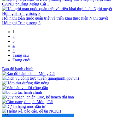
CAND phường Móng Cái 1
Hội nghị toàn quốc quán triệt và triển khai thực hiện Nghị quyết
Hội nghị Trung ương 3
1
2
3
4
5
Trang sau
Trang cuối
Bản đồ hành chính
+
33