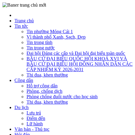
Trang chủ
Tin tức
Tin phường Móng Cái 1
Vì thành phố Xanh, Sạch, Đẹp
Tin trong tỉnh
Tin trong nước
Đại hội Đảng các cấp và Đại hội đại biểu toàn quốc
BẦU CỬ ĐẠI BIỂU QUỐC HỘI KHOÁ XVI VÀ
BẦU CỬ ĐẠI BIỂU HỘI ĐỒNG NHÂN DÂN CÁC
CẤP NHIỆM KỲ 2026-2031
Thi đua, khen thưởng
Công dân
Hỗ trợ công dân
Phòng, chống dịch
Phòng chống đuối nước cho học sinh
Thi đua, khen thưởng
Du lịch
Lưu trú
Điểm đến
Lữ hành
Văn bản - Thủ tục
Hỏi đáp