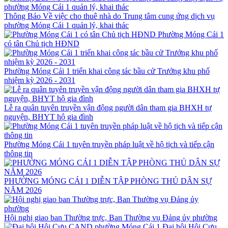
Thông Báo Về việc cho thuê nhà do Trung tâm cung ứng dịch vụ
phường Móng Cái 1 quản lý, khai thác
Phường Móng Cái 1
có tân Chủ tịch HĐND
Phường Móng Cái 1 triển khai công tác bầu cử Trưởng khu phố
nhiệm kỳ 2026 - 2031
Lễ ra quân tuyên truyền vận động người dân tham gia BHXH tự
nguyện, BHYT hộ gia đình
Phường Móng Cái 1 tuyên truyền pháp luật về hộ tịch và tiếp cận
thông tin
PHƯỜNG MÓNG CÁI 1 DIỄN TẬP PHÒNG THỦ DÂN SỰ
NĂM 2026
Hội nghị giao ban Thường trực, Ban Thường vụ Đảng ủy phường
Đại hội Hội Cựu