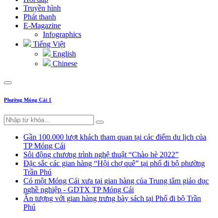
Truyền hình
Phát thanh
E-Magazine
Infographics
Tiếng Việt
English
Chinese
Phường Móng Cái 1
Gần 100.000 lượt khách tham quan tại các điểm du lịch của
TP Móng Cái
Sôi động chương trình nghệ thuật “Chào hè 2022”
Đặc sắc các gian hàng “Hội chợ quê” tại phố đi bộ phường
Trần Phú
Có một Móng Cái xưa tại gian hàng của Trung tâm giáo dục
nghề nghiệp - GDTX TP Móng Cái
Ấn tượng với gian hàng trưng bày sách tại Phố đi bộ Trần
Phú