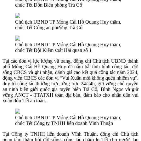
chúc Tết Đồn Biên phòng Trà Cổ
Chủ tịch UBND TP Móng Cái Hồ Quang Huy thăm,
chúc Tết Công an phường Trà Cổ
Chủ tịch UBND TP Móng Cái Hồ Quang Huy thăm,
chúc Tết Đội Kiểm soát Hải quan số 1
Tại các đơn vị lực lượng vũ trang, đồng chí Chủ tịch UBND thành
phố Móng Cái Hồ Quang Huy đã nắm bắt tình hình công tác, đời
sống CBCS và ghi nhận, đánh giá cao kết quả công tác năm 2024,
động viên CBCS các đơn vị “Vui Xuân mới không quên nhiệm vụ”,
duy trì công tác thường trực, ứng trực 24/24h, giữ vững chủ quyền
an ninh biên giới quốc gia tuyến biển Trà Cổ, Bình Ngọc và giữ
vững ANCT - TTATXH toàn địa bàn, đảm bảo cho nhân dân vui
xuân đón Tết an toàn.
Chủ tịch UBND TP Móng Cái Hồ Quang Huy thăm,
chúc Tết Công ty TNHH liên doanh Vĩnh Thuận
Tại Công ty TNHH liên doanh Vĩnh Thuận, đồng chí Chủ tịch
quan tâm thăm hỏi đời sống, công tác chăm lo Tết cho người lao