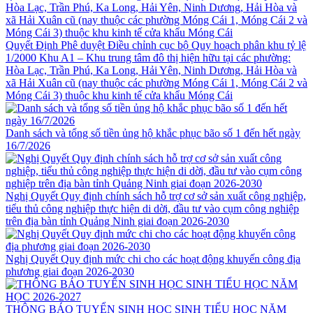
Quyết Định Phê duyệt Điều chỉnh cục bộ Quy hoạch phân khu tỷ lệ
1/2000 Khu A1 – Khu trung tâm đô thị hiện hữu tại các phường:
Hòa Lạc, Trần Phú, Ka Long, Hải Yên, Ninh Dương, Hải Hòa và
xã Hải Xuân cũ (nay thuộc các phường Móng Cái 1, Móng Cái 2 và
Móng Cái 3) thuộc khu kinh tế cửa khẩu Móng Cái
Danh sách và tổng số tiền ủng hộ khắc phục bão số 1 đến hết ngày
16/7/2026
Nghị Quyết Quy định chính sách hỗ trợ cơ sở sản xuất công nghiệp,
tiểu thủ công nghiệp thực hiện di dời, đầu tư vào cụm công nghiệp
trên địa bàn tỉnh Quảng Ninh giai đoạn 2026-2030
Nghị Quyết Quy định mức chi cho các hoạt động khuyến công địa
phương giai đoạn 2026-2030
THÔNG BÁO TUYỂN SINH HỌC SINH TIỂU HỌC NĂM