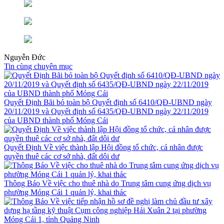
Nguyễn Đức
Tin cùng chuyên mục
Quyết Định Bãi bỏ toàn bộ Quyết định số 6410/QĐ-UBND ngày
20/11/2019 và Quyết định số 6435/QĐ-UBND ngày 22/11/2019
của UBND thành phố Móng Cái
Quyết Định Về việc thành lập Hội đồng tổ chức, cá nhân được
quyền thuê các cơ sở nhà, đất dôi dư
Thông Báo Về việc cho thuê nhà do Trung tâm cung ứng dịch vụ
phường Móng Cái 1 quản lý, khai thác