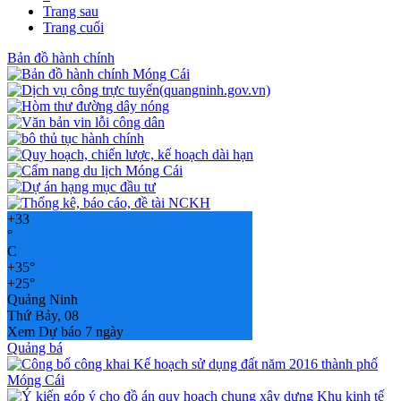
Trang sau
Trang cuối
Bản đồ hành chính
+
33
°
C
+
35°
+
25°
Quảng Ninh
Thứ Bảy, 08
Xem Dự báo 7 ngày
Quảng bá