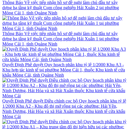
Thông Báo Về việc tiếp nhận hồ sơ đề nghị làm chủ đầu tư xây
dựng hạ tầng kỹ thuật Cụm công nghiệp Hải Xuân 2 tại phường
Móng Cái 1, tỉnh Quảng Ninh
Thông Báo Vê việc tiêp nhận hô sơ đê nghị làm chủ đâu tư xây
dựng hạ tâng kỹ thuật Cụm công nghiệp Hải Xuân 1 tại phường
Móng Cái 1, tỉnh Quảng Ninh
Quyết Định Phê duyệt Quy hoạch phân khu tỷ lệ 1/2000 Khu A3 -
Khu hợp tác kinh tế tại phường Móng Cái 1, thuộc Khu kinh tế cửa
khẩu Móng Cái, tỉnh Quảng Ninh
Quyết Định Phê duyệt Điều chỉnh cục bộ Quy hoạch phân khu tỷ lệ
1/2000 Khu A2 - Khu đô thị mở rộng tại các phường: Hải Yên,
Ninh Dương, Hải Hòa và xã Hải Xuân thuộc Khu kinh tế cửa khẩu
Móng Cái