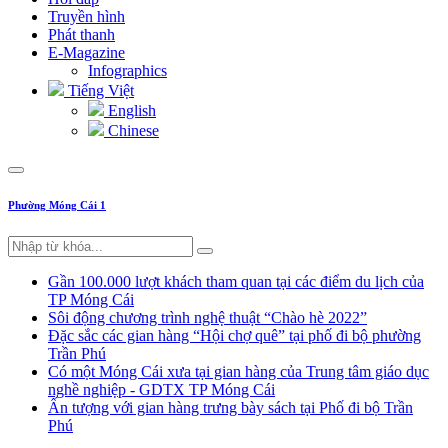
Truyền hình
Phát thanh
E-Magazine
Infographics
Tiếng Việt
English
Chinese
Phường Móng Cái 1
Gần 100.000 lượt khách tham quan tại các điểm du lịch của
TP Móng Cái
Sôi động chương trình nghệ thuật “Chào hè 2022”
Đặc sắc các gian hàng “Hội chợ quê” tại phố đi bộ phường
Trần Phú
Có một Móng Cái xưa tại gian hàng của Trung tâm giáo dục
nghề nghiệp - GDTX TP Móng Cái
Ấn tượng với gian hàng trưng bày sách tại Phố đi bộ Trần
Phú