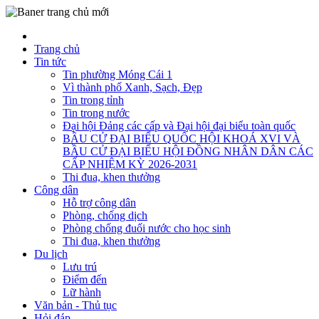
Trang chủ
Tin tức
Tin phường Móng Cái 1
Vì thành phố Xanh, Sạch, Đẹp
Tin trong tỉnh
Tin trong nước
Đại hội Đảng các cấp và Đại hội đại biểu toàn quốc
BẦU CỬ ĐẠI BIỂU QUỐC HỘI KHOÁ XVI VÀ
BẦU CỬ ĐẠI BIỂU HỘI ĐỒNG NHÂN DÂN CÁC
CẤP NHIỆM KỲ 2026-2031
Thi đua, khen thưởng
Công dân
Hỗ trợ công dân
Phòng, chống dịch
Phòng chống đuối nước cho học sinh
Thi đua, khen thưởng
Du lịch
Lưu trú
Điểm đến
Lữ hành
Văn bản - Thủ tục
Hỏi đáp