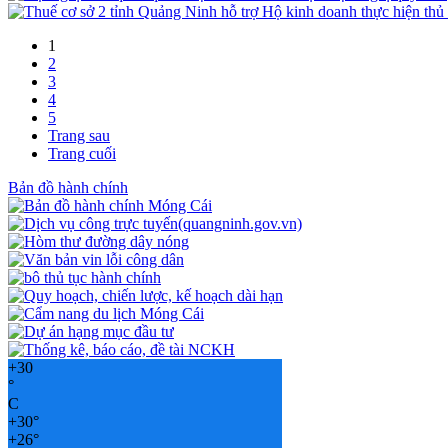
1
2
3
4
5
Trang sau
Trang cuối
Bản đồ hành chính
+
30
°
C
+
30°
+
26°