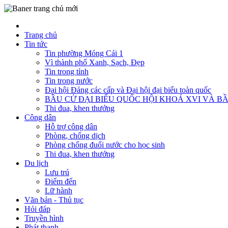
Trang chủ
Tin tức
Tin phường Móng Cái 1
Vì thành phố Xanh, Sạch, Đẹp
Tin trong tỉnh
Tin trong nước
Đại hội Đảng các cấp và Đại hội đại biểu toàn quốc
BẦU CỬ ĐẠI BIỂU QUỐC HỘI KHOÁ XVI VÀ BẦ
Thi đua, khen thưởng
Công dân
Hỗ trợ công dân
Phòng, chống dịch
Phòng chống đuối nước cho học sinh
Thi đua, khen thưởng
Du lịch
Lưu trú
Điểm đến
Lữ hành
Văn bản - Thủ tục
Hỏi đáp
Truyền hình
Phát thanh