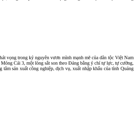
à khát vọng trong kỷ nguyên vươn mình mạnh mẽ của dân tộc Việt Nam
 Móng Cái 3, một lòng sắt son theo Đảng bằng ý chí tự lực, tự cường,
 tâm sản xuất công nghiệp, dịch vụ, xuất nhập khẩu của tỉnh Quảng