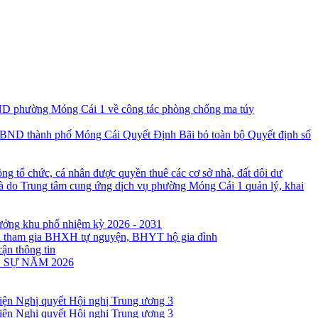
D phường Móng Cái 1 về công tác phòng chống ma túy
Quyết Định Bãi bỏ toàn bộ Quyết định số
ng tổ chức, cá nhân được quyền thuê các cơ sở nhà, đất dôi dư
à do Trung tâm cung ứng dịch vụ phường Móng Cái 1 quản lý, khai
rưởng khu phố nhiệm kỳ 2026 - 2031
ân tham gia BHXH tự nguyện, BHYT hộ gia đình
cận thông tin
 SỰ NĂM 2026
 hiện Nghị quyết Hội nghị Trung ương 3
 hiện Nghị quyết Hội nghị Trung ương 3