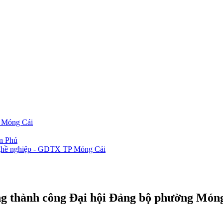
P Móng Cái
ần Phú
 nghề nghiệp - GDTX TP Móng Cái
g thành công Đại hội Đảng bộ phường Móng 