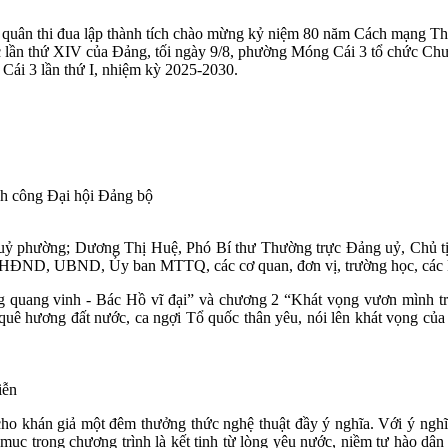
àn quân thi đua lập thành tích chào mừng kỷ niệm 80 năm Cách mạng T
lần thứ XIV của Đảng, tối ngày 9/8, phường Móng Cái 3 tổ chức Chươn
ái 3 lần thứ I, nhiệm kỳ 2025-2030.
nh công Đại hội Đảng bộ
g uỷ phường; Dương Thị Huệ, Phó Bí thư Thường trực Đảng uỷ, Ch
 HĐND, UBND, Ủy ban MTTQ, các cơ quan, đơn vị, trường học, các k
 quang vinh - Bác Hồ vĩ đại” và chương 2 “Khát vọng vươn mình tro
quê hương đất nước, ca ngợi Tổ quốc thân yêu, nói lên khát vọng của
iễn
ho khán giả một đêm thưởng thức nghệ thuật đầy ý nghĩa. Với ý nghĩa
ết mục trong chương trình là kết tinh từ lòng yêu nước, niềm tự hào d