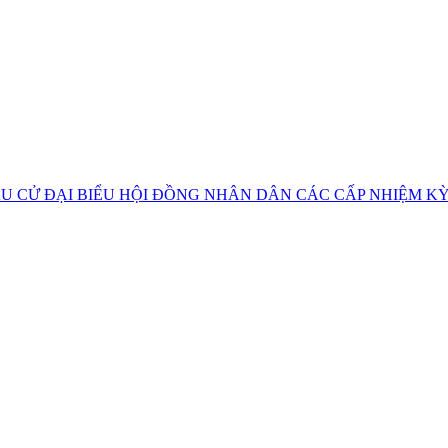
U CỬ ĐẠI BIỂU HỘI ĐỒNG NHÂN DÂN CÁC CẤP NHIỆM KỲ 