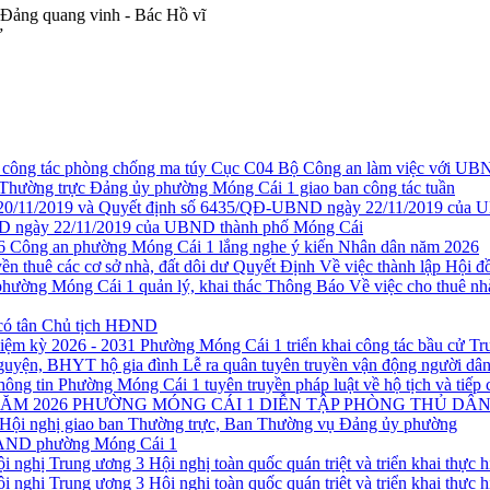
“Đảng quang vinh - Bác Hồ vĩ
”
Cục C04 Bộ Công an làm việc với UBN
Thường trực Đảng ủy phường Móng Cái 1 giao ban công tác tuần
 ngày 22/11/2019 của UBND thành phố Móng Cái
Công an phường Móng Cái 1 lắng nghe ý kiến Nhân dân năm 2026
Quyết Định Về việc thành lập Hội đồ
Thông Báo Về việc cho thuê nh
có tân Chủ tịch HĐND
Phường Móng Cái 1 triển khai công tác bầu cử T
Lễ ra quân tuyên truyền vận động người d
Phường Móng Cái 1 tuyên truyền pháp luật về hộ tịch và tiếp 
PHƯỜNG MÓNG CÁI 1 DIỄN TẬP PHÒNG THỦ DÂN
Hội nghị giao ban Thường trực, Ban Thường vụ Đảng ủy phường
CAND phường Móng Cái 1
Hội nghị toàn quốc quán triệt và triển khai thực
Hội nghị toàn quốc quán triệt và triển khai thực