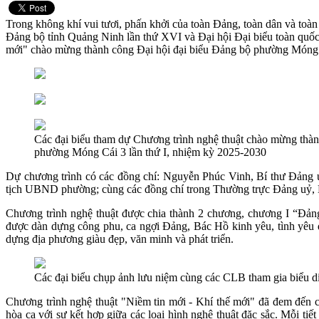
Trong không khí vui tươi, phấn khởi của toàn Đảng, toàn dân và to
Đảng bộ tỉnh Quảng Ninh lần thứ XVI và Đại hội Đại biểu toàn quốc 
mới" chào mừng thành công Đại hội đại biểu Đảng bộ phường Móng C
Các đại biểu tham dự Chương trình nghệ thuật chào mừng thà
phường Móng Cái 3 lần thứ I, nhiệm kỳ 2025-2030
Dự chương trình có các đồng chí: Nguyễn Phúc Vinh, Bí thư Đản
tịch UBND phường; cùng các đồng chí trong Thường trực Đảng uỷ,
Chương trình nghệ thuật được chia thành 2 chương, chương I “Đảng
được dàn dựng công phu, ca ngợi Đảng, Bác Hồ kinh yêu, tình yêu 
dựng địa phương giàu đẹp, văn minh và phát triển.
Các đại biểu chụp ảnh lưu niệm cùng các CLB tham gia biểu d
Chương trình nghệ thuật "Niềm tin mới - Khí thế mới" đã đem đến c
hòa ca với sự kết hợp giữa các loại hình nghệ thuật đặc sắc. Mỗi ti