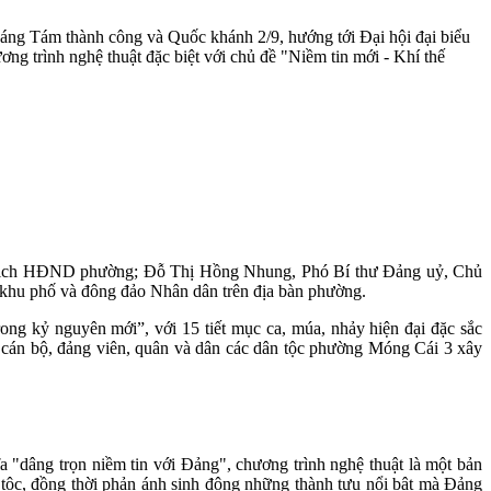
háng Tám thành công và Quốc khánh 2/9, hướng tới Đại hội đại biểu
g trình nghệ thuật đặc biệt với chủ đề "Niềm tin mới - Khí thế
ủ tịch HĐND phường; Đỗ Thị Hồng Nhung, Phó Bí thư Đảng uỷ, Chủ
hu phố và đông đảo Nhân dân trên địa bàn phường.
ng kỷ nguyên mới”, với 15 tiết mục ca, múa, nhảy hiện đại đặc sắc
 cán bộ, đảng viên, quân và dân các dân tộc phường Móng Cái 3 xây
 "dâng trọn niềm tin với Đảng", chương trình nghệ thuật là một bản
ân tộc, đồng thời phản ánh sinh động những thành tựu nổi bật mà Đảng