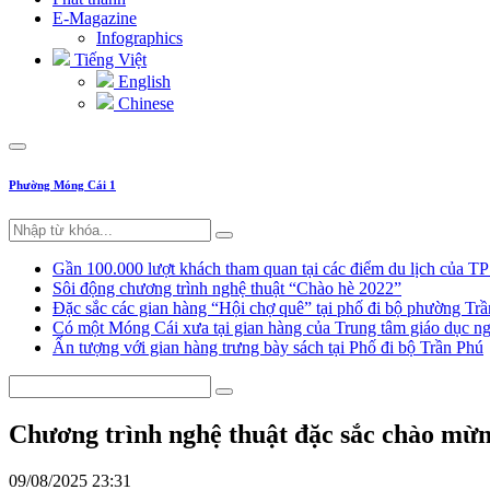
E-Magazine
Infographics
Tiếng Việt
English
Chinese
Phường Móng Cái 1
Gần 100.000 lượt khách tham quan tại các điểm du lịch của T
Sôi động chương trình nghệ thuật “Chào hè 2022”
Đặc sắc các gian hàng “Hội chợ quê” tại phố đi bộ phường Tr
Có một Móng Cái xưa tại gian hàng của Trung tâm giáo dục
Ấn tượng với gian hàng trưng bày sách tại Phố đi bộ Trần Phú
Chương trình nghệ thuật đặc sắc chào mừn
09/08/2025 23:31