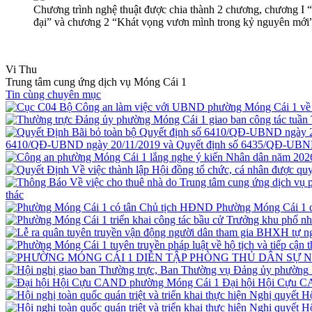
Chương trình nghệ thuật được chia thành 2 chương, chương I 
đại” và chương 2 “Khát vọng vươn mình trong kỷ nguyên mới
Vi Thu
Trung tâm cung ứng dịch vụ Móng Cái 1
Tin cùng chuyên mục
6410/QĐ-UBND ngày 20/11/2019 và Quyết định số 6435/QĐ-UBND
thác
Phường Móng Cái 1 
Đại hội Hội Cựu 