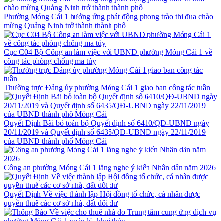
Phường Móng Cái 1 hưởng ứng phát động phong trào thi đua chào
mừng Quảng Ninh trở thành thành phố
Cục C04 Bộ Công an làm việc với UBND phường Móng Cái 1 về
công tác phòng chống ma túy
Thường trực Đảng ủy phường Móng Cái 1 giao ban công tác tuần
Quyết Định Bãi bỏ toàn bộ Quyết định số 6410/QĐ-UBND ngày
20/11/2019 và Quyết định số 6435/QĐ-UBND ngày 22/11/2019
của UBND thành phố Móng Cái
Công an phường Móng Cái 1 lắng nghe ý kiến Nhân dân năm 2026
Quyết Định Về việc thành lập Hội đồng tổ chức, cá nhân được
quyền thuê các cơ sở nhà, đất dôi dư