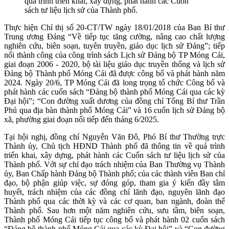
quá trình triển khai, xây dựng, phát hành các Cuốn
sách tư liệu lịch sử của Thành phố.
Thực hiện Chỉ thị số 20-CT/TW ngày 18/01/2018 của Ban Bí thư
Trung ương Đảng “Về tiếp tục tăng cường, nâng cao chất lượng
nghiên cứu, biên soạn, tuyên truyền, giáo dục lịch sử Đảng”; tiếp
nối thành công của công trình sách Lịch sử Đảng bộ TP Móng Cái,
giai đoạn 2006 - 2020, bộ tài liệu giáo dục truyền thống và lịch sử
Đảng bộ Thành phố Móng Cái đã được công bố và phát hành năm
2024. Ngày 20/6, TP Móng Cái đã long trọng tổ chức Công bố và
phát hành các cuốn sách “Đảng bộ thành phố Móng Cái qua các kỳ
Đại hội”; “Con đường xuất dương của đồng chí Tổng Bí thư Trần
Phú qua địa bàn thành phố Móng Cái” và 16 cuốn lịch sử Đảng bộ
xã, phường giai đoạn nối tiếp đến tháng 6/2025.
Tại hội nghị, đồng chí Nguyễn Văn Đô, Phó Bí thư Thường trực
Thành ủy, Chủ tịch HĐND Thành phố đã thông tin về quá trình
triển khai, xây dựng, phát hành các Cuốn sách tư liệu lịch sử của
Thành phố. Với sự chỉ đạo trách nhiệm của Ban Thường vụ Thành
ủy, Ban Chấp hành Đảng bộ Thành phố; của các thành viên Ban chỉ
đạo, bộ phận giúp việc, sự đóng góp, tham gia ý kiến đầy tâm
huyết, trách nhiệm của các đồng chí lãnh đạo, nguyên lãnh đạo
Thành phố qua các thời kỳ và các cơ quan, ban ngành, đoàn thể
Thành phố. Sau hơn một năm nghiên cứu, sưu tầm, biên soạn,
Thành phố Móng Cái tiếp tục công bố và phát hành 02 cuốn sách
“Đảng bộ thành phố Móng Cái qua các kỳ Đại hội” và “Con đường