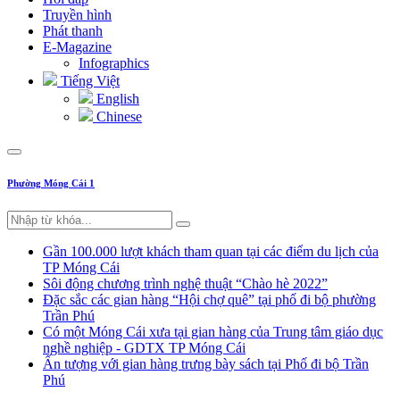
Truyền hình
Phát thanh
E-Magazine
Infographics
Tiếng Việt
English
Chinese
Phường Móng Cái 1
Gần 100.000 lượt khách tham quan tại các điểm du lịch của
TP Móng Cái
Sôi động chương trình nghệ thuật “Chào hè 2022”
Đặc sắc các gian hàng “Hội chợ quê” tại phố đi bộ phường
Trần Phú
Có một Móng Cái xưa tại gian hàng của Trung tâm giáo dục
nghề nghiệp - GDTX TP Móng Cái
Ấn tượng với gian hàng trưng bày sách tại Phố đi bộ Trần
Phú