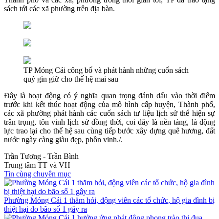
sách tới các xã phường trên địa bàn.
TP Móng Cái công bố và phát hành những cuốn sách
quý gìn giữ cho thế hệ mai sau
Đây là hoạt động có ý nghĩa quan trọng đánh dấu vào thời điểm
trước khi kết thúc hoạt động của mô hình cấp huyện, Thành phố,
các xã phường phát hành các cuốn sách tư liệu lịch sử thể hiện sự
trân trọng, tôn vinh lịch sử đồng thời, coi đây là nền tảng, là động
lực trao lại cho thế hệ sau cùng tiếp bước xây dựng quê hương, đất
nước ngày càng giàu đẹp, phồn vinh./.
Trần Tương - Trần Bình
Trung tâm TT và VH
Tin cùng chuyên mục
Phường Móng Cái 1 thăm hỏi, động viên các tổ chức, hộ gia đình bị
thiệt hại do bão số 1 gây ra