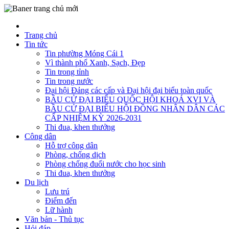
Trang chủ
Tin tức
Tin phường Móng Cái 1
Vì thành phố Xanh, Sạch, Đẹp
Tin trong tỉnh
Tin trong nước
Đại hội Đảng các cấp và Đại hội đại biểu toàn quốc
BẦU CỬ ĐẠI BIỂU QUỐC HỘI KHOÁ XVI VÀ
BẦU CỬ ĐẠI BIỂU HỘI ĐỒNG NHÂN DÂN CÁC
CẤP NHIỆM KỲ 2026-2031
Thi đua, khen thưởng
Công dân
Hỗ trợ công dân
Phòng, chống dịch
Phòng chống đuối nước cho học sinh
Thi đua, khen thưởng
Du lịch
Lưu trú
Điểm đến
Lữ hành
Văn bản - Thủ tục
Hỏi đáp