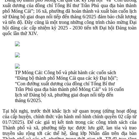
xuất dương của đồng chí Tổng Bí thư Trần Phú qua địa bàn thành
phố Móng Cái”; 16 xã, phường đã hoàn thành và xuất bản cuốn lịch
sử Đảng bộ giai đoạn nối tiếp đến tháng 6/2025 đảm bảo chất lượng
và tiến độ. Đây cũng là một trong những công trình chào mừng Đại
hội đảng các cấp nhiệm kỳ 2025 - 2030 tiến tới Đại hội Đảng toàn
quốc lần thứ XIV.
TP Móng Cái: Công bố và phát hành các cuốn sách
“Đảng bộ thành phố Móng Cái qua các kỳ Đại hội”;
“Con đường xuất dương của đồng chí Tổng Bí thư
Trần Phú qua địa bàn thành phố Móng Cái” và 16 cuốn
lịch sử Đảng bộ xã, phường giai đoạn nối tiếp đến
tháng 6/2025.
Tại hội nghị, trước thời khắc lịch sử quan trọng (dừng hoạt động
của cấp huyện, chính thức vận hành mô hình chính quyền 02 cấp từ
01/7/2025). Để các giá trị kết tinh trong các công trình sách của
Thành phố và xã, phường tiếp tục được lưu giữ, lan tỏa và trao
truyền sâu rộng tới các thế hệ, tầng lớp Nhân dân trên địa bàn
Thành phố và các xã, phường trong thời gian tới, TP đã trao tặng