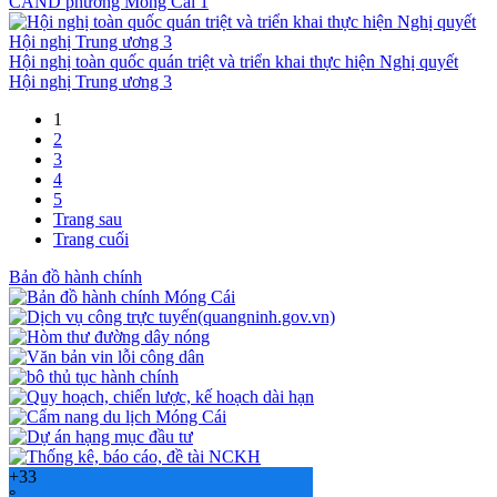
CAND phường Móng Cái 1
Hội nghị toàn quốc quán triệt và triển khai thực hiện Nghị quyết
Hội nghị Trung ương 3
1
2
3
4
5
Trang sau
Trang cuối
Bản đồ hành chính
+
33
°