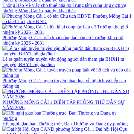
Thông Báo Về việc cho thuê nhà do Trung tâm cung ứng dịch vụ
phường Móng Cái 1 quản lý, khai thác
Phường Móng Cái 1
có tân Chủ tịch HĐND
Phường Móng Cái 1 triển khai công tác bầu cử Trưởng khu phố
nhiệm kỳ 2026 - 2031
Lễ ra quân tuyên truyền vận động người dân tham gia BHXH tự
nguyện, BHYT hộ gia đình
Phường Móng Cái 1 tuyên truyền pháp luật về hộ tịch và tiếp cận
thông tin
PHƯỜNG MÓNG CÁI 1 DIỄN TẬP PHÒNG THỦ DÂN SỰ
NĂM 2026
Hội nghị giao ban Thường trực, Ban Thường vụ Đảng ủy phường
Đại hội Hội Cựu