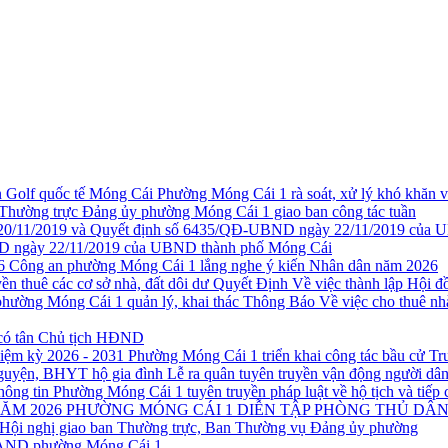
Phường Móng Cái 1 rà soát, xử lý khó khăn
Thường trực Đảng ủy phường Móng Cái 1 giao ban công tác tuần
 ngày 22/11/2019 của UBND thành phố Móng Cái
Công an phường Móng Cái 1 lắng nghe ý kiến Nhân dân năm 2026
Quyết Định Về việc thành lập Hội đồ
Thông Báo Về việc cho thuê nh
có tân Chủ tịch HĐND
Phường Móng Cái 1 triển khai công tác bầu cử T
Lễ ra quân tuyên truyền vận động người d
Phường Móng Cái 1 tuyên truyền pháp luật về hộ tịch và tiếp 
PHƯỜNG MÓNG CÁI 1 DIỄN TẬP PHÒNG THỦ DÂN
Hội nghị giao ban Thường trực, Ban Thường vụ Đảng ủy phường
CAND phường Móng Cái 1