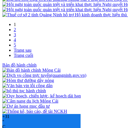
1
2
3
4
5
Trang sau
Trang cuối
Bản đồ hành chính
+
31
°
C