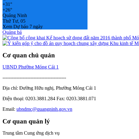
+
31°
+
26°
Quảng Ninh
Thứ Tư, 05
Xem Dự báo 7 ngày
Quảng bá
Cơ quan chủ quản
UBND Phường Móng Cái 1
-----------------------------------------
Địa chỉ: Đường Hữu nghị, Phường Móng Cái 1
Điện thoại: 0203.3881.284 Fax: 0203.3881.071
Email:
ubndmc@quangninh.gov.vn
Cơ quan quản lý
Trung tâm Cung ứng dịch vụ