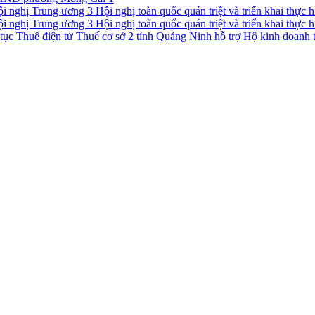
Hội nghị toàn quốc quán triệt và triển khai thực
Hội nghị toàn quốc quán triệt và triển khai thực
Thuế cơ sở 2 tỉnh Quảng Ninh hỗ trợ Hộ kinh doanh t