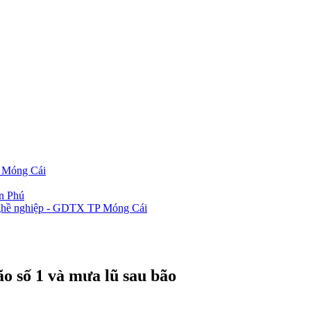
P Móng Cái
ần Phú
 nghề nghiệp - GDTX TP Móng Cái
o số 1 và mưa lũ sau bão