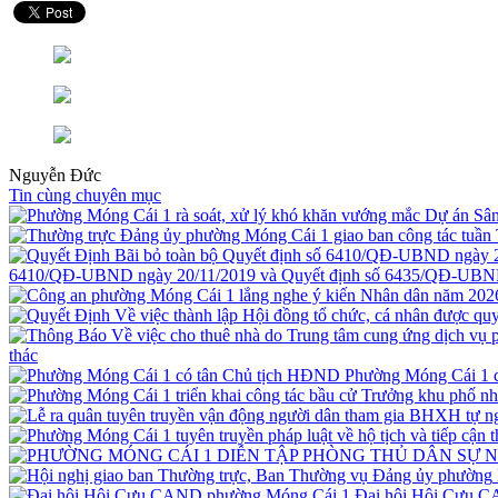
Nguyễn Đức
Tin cùng chuyên mục
6410/QĐ-UBND ngày 20/11/2019 và Quyết định số 6435/QĐ-UBND
thác
Phường Móng Cái 1 
Đại hội Hội Cựu 