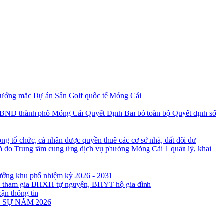
 vướng mắc Dự án Sân Golf quốc tế Móng Cái
Quyết Định Bãi bỏ toàn bộ Quyết định số
ng tổ chức, cá nhân được quyền thuê các cơ sở nhà, đất dôi dư
à do Trung tâm cung ứng dịch vụ phường Móng Cái 1 quản lý, khai
rưởng khu phố nhiệm kỳ 2026 - 2031
ân tham gia BHXH tự nguyện, BHYT hộ gia đình
cận thông tin
 SỰ NĂM 2026