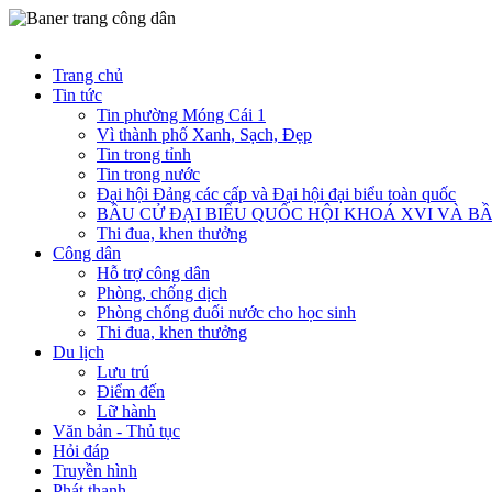
Trang chủ
Tin tức
Tin phường Móng Cái 1
Vì thành phố Xanh, Sạch, Đẹp
Tin trong tỉnh
Tin trong nước
Đại hội Đảng các cấp và Đại hội đại biểu toàn quốc
BẦU CỬ ĐẠI BIỂU QUỐC HỘI KHOÁ XVI VÀ BẦ
Thi đua, khen thưởng
Công dân
Hỗ trợ công dân
Phòng, chống dịch
Phòng chống đuối nước cho học sinh
Thi đua, khen thưởng
Du lịch
Lưu trú
Điểm đến
Lữ hành
Văn bản - Thủ tục
Hỏi đáp
Truyền hình
Phát thanh