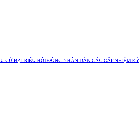
U CỬ ĐẠI BIỂU HỘI ĐỒNG NHÂN DÂN CÁC CẤP NHIỆM KỲ 