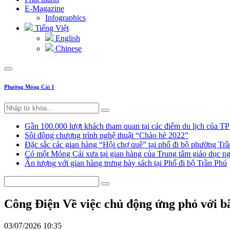
E-Magazine
Infographics
Tiếng Việt
English
Chinese
Phường Móng Cái 1
Gần 100.000 lượt khách tham quan tại các điểm du lịch của T
Sôi động chương trình nghệ thuật “Chào hè 2022”
Đặc sắc các gian hàng “Hội chợ quê” tại phố đi bộ phường Tr
Có một Móng Cái xưa tại gian hàng của Trung tâm giáo dục
Ấn tượng với gian hàng trưng bày sách tại Phố đi bộ Trần Phú
Công Điện Về việc chủ động ứng phó với bã
03/07/2026 10:35