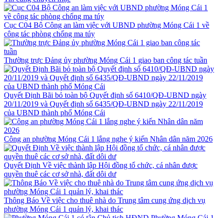
Cục C04 Bộ Công an làm việc với UBND phường Móng Cái 1 về
công tác phòng chống ma túy
Thường trực Đảng ủy phường Móng Cái 1 giao ban công tác tuần
Quyết Định Bãi bỏ toàn bộ Quyết định số 6410/QĐ-UBND ngày
20/11/2019 và Quyết định số 6435/QĐ-UBND ngày 22/11/2019
của UBND thành phố Móng Cái
Công an phường Móng Cái 1 lắng nghe ý kiến Nhân dân năm 2026
Quyết Định Về việc thành lập Hội đồng tổ chức, cá nhân được
quyền thuê các cơ sở nhà, đất dôi dư
Thông Báo Về việc cho thuê nhà do Trung tâm cung ứng dịch vụ
phường Móng Cái 1 quản lý, khai thác
Phường Móng Cái 1