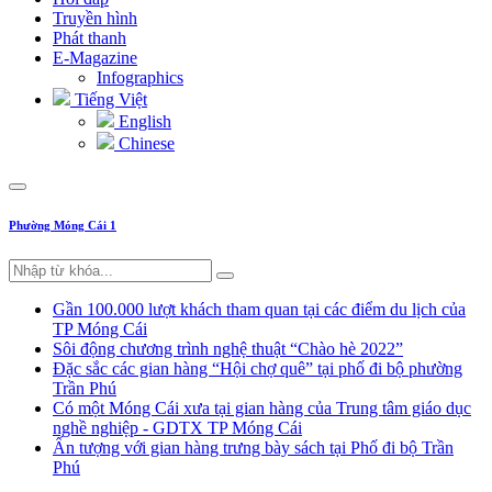
Truyền hình
Phát thanh
E-Magazine
Infographics
Tiếng Việt
English
Chinese
Phường Móng Cái 1
Gần 100.000 lượt khách tham quan tại các điểm du lịch của
TP Móng Cái
Sôi động chương trình nghệ thuật “Chào hè 2022”
Đặc sắc các gian hàng “Hội chợ quê” tại phố đi bộ phường
Trần Phú
Có một Móng Cái xưa tại gian hàng của Trung tâm giáo dục
nghề nghiệp - GDTX TP Móng Cái
Ấn tượng với gian hàng trưng bày sách tại Phố đi bộ Trần
Phú