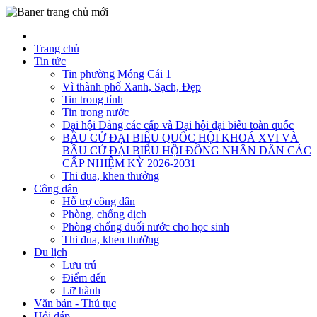
Trang chủ
Tin tức
Tin phường Móng Cái 1
Vì thành phố Xanh, Sạch, Đẹp
Tin trong tỉnh
Tin trong nước
Đại hội Đảng các cấp và Đại hội đại biểu toàn quốc
BẦU CỬ ĐẠI BIỂU QUỐC HỘI KHOÁ XVI VÀ
BẦU CỬ ĐẠI BIỂU HỘI ĐỒNG NHÂN DÂN CÁC
CẤP NHIỆM KỲ 2026-2031
Thi đua, khen thưởng
Công dân
Hỗ trợ công dân
Phòng, chống dịch
Phòng chống đuối nước cho học sinh
Thi đua, khen thưởng
Du lịch
Lưu trú
Điểm đến
Lữ hành
Văn bản - Thủ tục
Hỏi đáp