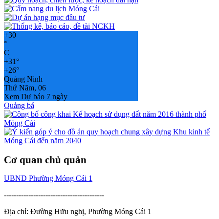
+
30
°
C
+
31°
+
26°
Quảng Ninh
Thứ Năm, 06
Xem Dự báo 7 ngày
Quảng bá
Cơ quan chủ quản
UBND Phường Móng Cái 1
-----------------------------------------
Địa chỉ: Đường Hữu nghị, Phường Móng Cái 1