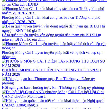
có tân Chủ tịch HĐND
Phường Móng Cái 1 triển khai công tác bầu cử Trưởng khu phố
nhiệm kỳ 2026 - 2031
Lễ ra quân tuyên truyền vận động người dân tham gia BHXH tự
nguyện, BHYT hộ gia đình
Phường Móng Cái 1 tuyên truyền pháp luật về hộ tịch và tiếp cận
thông tin
PHƯỜNG MÓNG CÁI 1 DIỄN TẬP PHÒNG THỦ DÂN SỰ
NĂM 2026
Hội nghị giao ban Thường trực, Ban Thường vụ Đảng ủy phường
Đại hội Hội Cựu
CAND phường Móng Cái 1