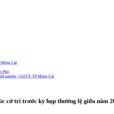
P Móng Cái
ần Phú
 nghề nghiệp - GDTX TP Móng Cái
 cử tri trước kỳ họp thường lệ giữa năm 2