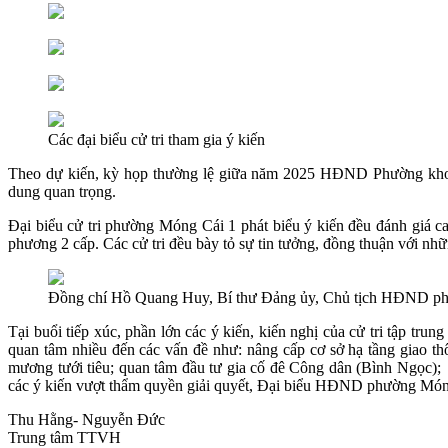
Các đại biểu cử tri tham gia ý kiến
Theo dự kiến, kỳ họp thường lệ giữa năm 2025 HĐND Phường khoá I
dung quan trọng.
Đại biểu cử tri phường Móng Cái 1 phát biểu ý kiến đều đánh giá 
phương 2 cấp. Các cử tri đều bày tỏ sự tin tưởng, đồng thuận với nh
Đồng chí Hồ Quang Huy, Bí thư Đảng ủy, Chủ tịch HĐND ph
Tại buổi tiếp xúc, phần lớn các ý kiến, kiến nghị của cử tri tập tru
quan tâm nhiều đến các vấn đề như: nâng cấp cơ sở hạ tầng giao thô
mương tưới tiêu; quan tâm đầu tư gia cố đê Công dân (Bình Ngọc
các ý kiến vượt thẩm quyền giải quyết, Đại biểu HĐND phường Móng Cá
Thu Hằng- Nguyễn Đức
Trung tâm TTVH