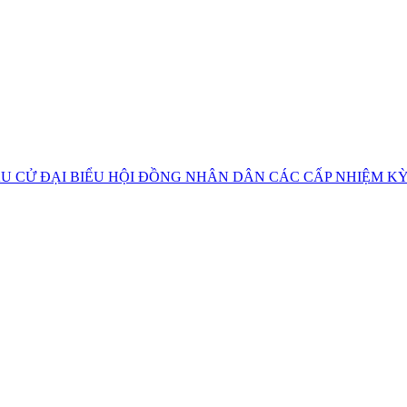
U CỬ ĐẠI BIỂU HỘI ĐỒNG NHÂN DÂN CÁC CẤP NHIỆM KỲ 