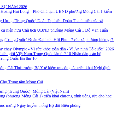
 SỰ NĂM 2026
 Hoàng Hải Long – Phó Chủ tịch UBND phường Móng Cái 1 kiểm
Đoàn Đại biểu Đoàn Thanh niên các xã
Chủ tịch UBND phường Móng Cái 1 Đỗ Văn Tuấn
Đoàn Đại biểu Hội Phụ nữ các xã phường biên giới
 chạy Olympic - Vì sức khỏe toàn dân - Vì An ninh Tổ quốc” 2026
Nhân dân, cán bộ
Trung Quốc lần thứ 10
Thứ trưởng Bộ Y tế kiểm tra công tác triển khai Nghị định
 Chợ Trung tâm Móng Cái
Hưng (Trung Quốc)- Móng Cái (Việt Nam)
ng (phường Móng Cái 1) triển khai chương trình uống sữa cho học
úc mừng Ngày truyền thống Bộ đội Biên phòng