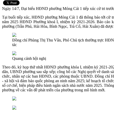
Ngày 14/7, Đại biểu HĐND phường Móng Cái 1 tiếp xúc cử tri trướ
Tại buổi tiếp xúc, HĐND phường Móng Cái 1 đã thông báo tới cử tr
năm 2025 HĐND Phường khoá I, nhiệm kỳ 2021-2026. Báo cáo kết q
phường (Trần Phú, Hải Hòa, Bình Ngọc, Trà Cổ, Hải Xuân) đã được 
Đồng chí Phùng Thị Thu Vân, Phó Chủ tịch thường trực HĐN
tác
Quang cảnh hội nghị
Theo đó, kỳ họp thứ nhất HĐND phường khóa I, nhiệm kỳ 2021-2026
dân, UBND phường sau sắp xếp; công bố các Nghị quyết về danh sá
chức, nhân sự các ban HĐND, các phòng thuộc UBND. Đồng chí Hồ 
- xã hội và đảm bảo quốc phòng an ninh năm 2025; kế hoạch tổ chứ
số cơ chế, biện pháp điều hành ngân sách nhà nước năm 2025. Thông 
phường về các vấn đề phát triển của phường trong mô hình mới.