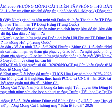
PHƯỜNG MÓNG CÁI 1 DIỄN TẬP PHÒNG THỦ DÂN
Đồng chí
 đại biểu Thanh niên TP Đông Hưng (Trung Quốc)
u đô thị, khu dân cư hiện hữu
ụ nữ TP Đông Hưng (Trung Quốc)
Phường Móng Cái 1 tổ chức “Ngày
 tham gia phục vụ Giao lưu hữu nghị quốc phòng biên giới Việt Nam-
ố Quyết định về công tác cán bộ
Quốc tế Móng Cái
Khai mạc Giải bóng đá trường THCS Hòa Lạc năm học 2025- 2026
Trải nghiệm, thực hành PCCC và CNCH năm 2026 tại
 hội tòng quân nơi địa đầu Móng Cái
Giải bóng đá hữu nghị Tết nguyên tiêu Đông 
Trường Tiểu học Lý Tự Trọ
Đồng chí Bí thư Đảng ủy Hồ Quang Huy ch
 nữ phường Móng Cái 1 hưởng ứng “Tuần lễ áo dài” 2026