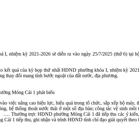
, nhiệm kỳ 2021-2026 sẽ diễn ra vào ngày 25/7/2025 (thứ 6) tại hộ
cao kết quả của kỳ họp thứ nhất HĐND phường khóa I, nhiệm kỳ 2021-
ững thay đổi mang tính bước ngoặt của đất nước, địa phương.
ường Móng Cái 1 phát biểu
ng vào việc nâng cao hiệu lực, hiệu quả trong tổ chức, sắp xếp bộ máy
ng, hệ thống thoát nước thải ở một số địa bàn; công tác vệ sinh môi
); …. Thường trực HĐND phường Móng Cái 1 đã tiếp thu các ý kiến
i 1 tiếp thu, ghi nhận và trình HĐND tỉnh chỉ đạo giải quyết theo lu