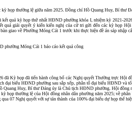
c kỳ họp thường lệ giữa năm 2025. Đồng chí Hồ Quang Huy, Bí thư 
i kết quả kỳ họp thứ nhất HĐND phường khóa I, nhiệm kỳ 2021-2026;
uả giải quyết ý kiến kiến nghị của cử tri gửi đến các kỳ họp Hộ
bàn giao về Phường Móng Cái 1 trước khi thực hiện đề án sáp nhập c
D phường Móng Cái 1 báo cáo kết quả công
 đã Kỳ họp đã tiến hành công bố các Nghị quyết Thường trực Hội đồ
ch đại biểu HĐND phường sau sắp xếp, phân tổ đại biểu HĐND và tổ 
Quang Huy, Bí thư Đảng ủy là Chủ tịch HĐND phường. Hội đồng nhân 
c kỳ họp thường lệ của Hội đồng nhân dân phường năm 2025; về phân b
qua 07 Nghị quyết với sự tán thành của 100% đại biểu dự họp thể hiện