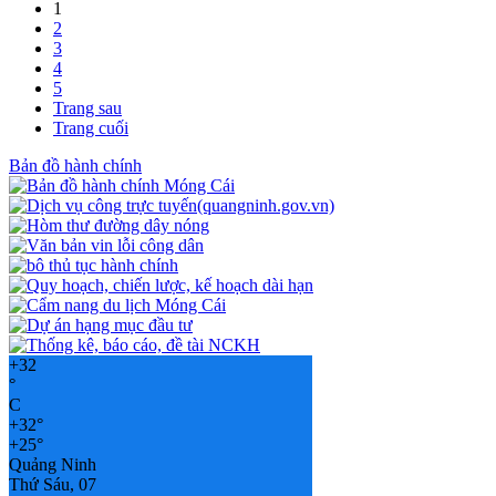
1
2
3
4
5
Trang sau
Trang cuối
Bản đồ hành chính
+
32
°
C
+
32°
+
25°
Quảng Ninh
Thứ Sáu, 07