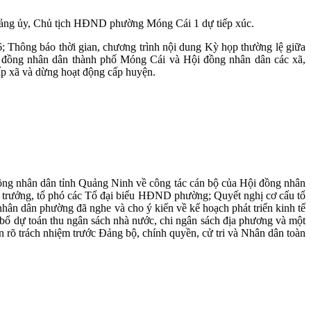
Đảng ủy, Chủ tịch HĐND phường Móng Cái 1 dự tiếp xúc.
 Thông báo thời gian, chương trình nội dung Kỳ họp thường lệ giữa
i đồng nhân dân thành phố Móng Cái và Hội đồng nhân dân các xã,
ấp xã và dừng hoạt động cấp huyện.
ng nhân dân tỉnh Quảng Ninh về công tác cán bộ của Hội đồng nhân
trưởng, tổ phó các Tổ đại biểu HĐND phường; Quyết nghị cơ cấu tổ
dân phường đã nghe và cho ý kiến về kế hoạch phát triển kinh tế
ổ dự toán thu ngân sách nhà nước, chi ngân sách địa phương và một
 rõ trách nhiệm trước Đảng bộ, chính quyền, cử tri và Nhân dân toàn