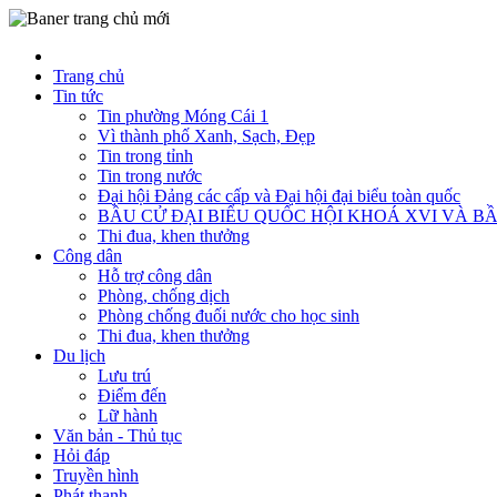
Trang chủ
Tin tức
Tin phường Móng Cái 1
Vì thành phố Xanh, Sạch, Đẹp
Tin trong tỉnh
Tin trong nước
Đại hội Đảng các cấp và Đại hội đại biểu toàn quốc
BẦU CỬ ĐẠI BIỂU QUỐC HỘI KHOÁ XVI VÀ BẦ
Thi đua, khen thưởng
Công dân
Hỗ trợ công dân
Phòng, chống dịch
Phòng chống đuối nước cho học sinh
Thi đua, khen thưởng
Du lịch
Lưu trú
Điểm đến
Lữ hành
Văn bản - Thủ tục
Hỏi đáp
Truyền hình
Phát thanh