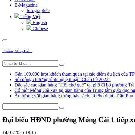
E-Magazine
Infographics
Tiếng Việt
English
Chinese
Phường Móng Cái 1
Gần 100.000 lượt khách tham quan tại các điểm du lịch của T
Sôi động chương trình nghệ thuật “Chào hè 2022”
Đặc sắc các gian hàng “Hội chợ quê” tại phố đi bộ phường Tr
Có một Móng Cái xưa tại gian hàng của Trung tâm giáo dục
Ấn tượng với gian hàng trưng bày sách tại Phố đi bộ Trần Phú
Đại biểu HĐND phường Móng Cái 1 tiếp xúc
14/07/2025 18:15