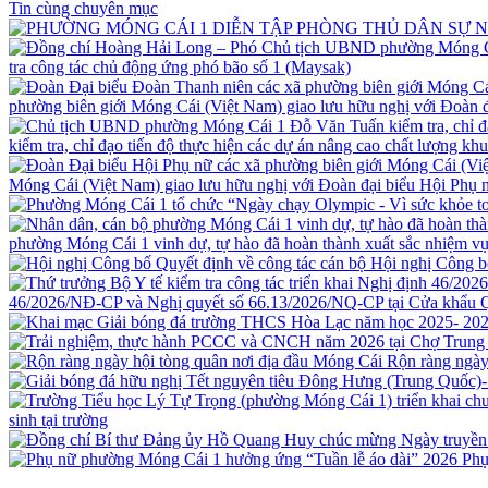
Tin cùng chuyên mục
tra công tác chủ động ứng phó bão số 1 (Maysak)
phường biên giới Móng Cái (Việt Nam) giao lưu hữu nghị với Đoàn
kiểm tra, chỉ đạo tiến độ thực hiện các dự án nâng cao chất lượng kh
Móng Cái (Việt Nam) giao lưu hữu nghị với Đoàn đại biểu Hội Ph
phường Móng Cái 1 vinh dự, tự hào đã hoàn thành xuất sắc nhiệm vụ
Hội nghị Công b
46/2026/NĐ-CP và Nghị quyết số 66.13/2026/NQ-CP tại Cửa khẩu 
Rộn ràng ngày
sinh tại trường
Phụ