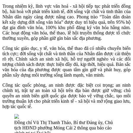
Trong nhiệm kỳ, lĩnh vực văn hoá - xã hội tiếp tục phát triển đồng
bộ, hài hoà với phát triển kinh tế, đời sống vật chất và tinh thần của
Nhân dân ngày càng được nâng cao. Phong trào “Toàn dân đoàn
kết xây dựng đời sống văn hóa” được duy trì hiệu quả, trên 95% hộ
đạt gia đình văn hóa, 100% khu phố đăng ký văn hóa hằng năm.
Các hoạt động văn hóa, thể thao, lễ hội truyền thống được tổ chức
thường xuyên, góp phần giữ gìn bản sắc địa phương.
Công tác giáo dục, y tế, văn hóa, thể thao đã có nhiều chuyển biến
tích cực; đời sống vật chất và tinh thần của Nhân dân được cải thiện
rõ rệt. Chính sách an sinh xã hội, hỗ trợ người nghèo và các đối
tượng chính sách được thực hiện đầy đủ, kịp thời, hiệu quả. Bản sắc
văn hóa của địa phương được quan tâm gìn giữ và phát huy, góp
phần xây dựng môi trường sống lành mạnh, văn minh.
Công tác quốc phòng, an ninh được đặc biệt coi trọng; an ninh
chính trị, trật tự an toàn xã hội trên địa bàn được giữ vững; chủ
quyền an ninh biên giới quốc gia được bảo vệ vững chắc, tạo môi
trường thuận lợi cho phát triển kinh tế - xã hội và mở rộng giao lưu,
hợp tác quốc tế.
Đồng chí Vũ Thị Thanh Thảo, Bí thư Đảng ủy, Chủ
tịch HĐND phường Móng Cái 2 thông qua báo cáo