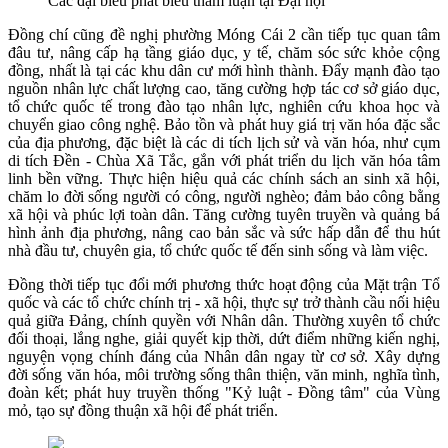
Các đại biểu phát biểu tham luận tại Đại hội
Đồng chí cũng đề nghị phường Móng Cái 2 cần tiếp tục quan tâm
đâu tư, nâng cấp hạ tầng giáo dục, y tế, chăm sóc sức khỏe cộng
đồng, nhất là tại các khu dân cư mới hình thành. Đẩy mạnh đào tạo
nguồn nhân lực chất lượng cao, tăng cường hợp tác cơ sở giáo dục,
tổ chức quốc tế trong đào tạo nhân lực, nghiên cứu khoa học và
chuyển giao công nghệ. Bảo tồn và phát huy giá trị văn hóa đặc sắc
của địa phương, đặc biệt là các di tích lịch sử và văn hóa, như cụm
di tích Đền - Chùa Xã Tắc, gắn với phát triển du lịch văn hóa tâm
linh bền vững. Thực hiện hiệu quả các chính sách an sinh xã hội,
chăm lo đời sống người có công, người nghèo; đảm bảo công bằng
xã hội và phúc lợi toàn dân. Tăng cường tuyên truyền và quảng bá
hình ảnh địa phương, nâng cao bản sắc và sức hấp dẫn để thu hút
nhà đầu tư, chuyên gia, tổ chức quốc tế đến sinh sống và làm việc.
Đồng thời tiếp tục đổi mới phương thức hoạt động của Mặt trận Tổ
quốc và các tổ chức chính trị - xã hội, thực sự trở thành cầu nối hiệu
quả giữa Đảng, chính quyền với Nhân dân. Thường xuyên tổ chức
đối thoại, lắng nghe, giải quyết kịp thời, dứt điểm những kiến nghị,
nguyện vọng chính đáng của Nhân dân ngay từ cơ sở. Xây dựng
đời sống văn hóa, môi trường sống thân thiện, văn minh, nghĩa tình,
đoàn kết; phát huy truyền thống "Kỷ luật - Đồng tâm" của Vùng
mỏ, tạo sự đồng thuận xã hội để phát triển.