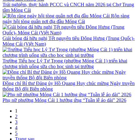
Trải nghiệm, thực hành PCCC và CNCH năm 2026 tại Chợ Trung
tâm Móng Cái
Rộn ràng
ngày hội tòng quân nơi địa đầu Móng Cái
Giải bóng đá hữu nghị Tết nguyên tiêu Đông Hưng (Trung Quốc)-
Móng Cái (Việt Nam)
Trường Tiểu học Lý Tự Trọng (phường Móng Cái 1) triển khai
chương trình uống sữa cho học sinh tại trường
Đồng chí Bí thư Đảng ủy Hồ Quang Huy chúc mừng Ngày truyền
thống Bộ đội Biên phòng
Phụ nữ phường Móng Cái 1 hưởng ứng “Tuần lễ áo dài” 2026
1
2
3
4
5
Trang sau