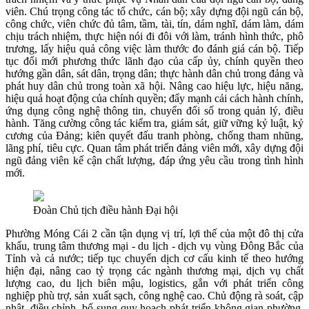
viên. Chú trọng công tác tổ chức, cán bộ; xây dựng đội ngũ cán bộ,
công chức, viên chức đủ tâm, tầm, tài, tín, dám nghĩ, dám làm, dám
chịu trách nhiệm, thực hiện nói đi đôi với làm, tránh hình thức, phô
trương, lấy hiệu quả công việc làm thước đo đánh giá cán bộ. Tiếp
tục đổi mới phương thức lãnh đạo của cấp ủy, chính quyền theo
hướng gần dân, sát dân, trọng dân; thực hành dân chủ trong đảng và
phát huy dân chủ trong toàn xã hội. Nâng cao hiệu lực, hiệu năng,
hiệu quả hoạt động của chính quyền; đẩy mạnh cải cách hành chính,
ứng dụng công nghệ thông tin, chuyển đổi số trong quản lý, điều
hành. Tăng cường công tác kiểm tra, giám sát, giữ vững kỷ luật, kỷ
cương của Đảng; kiên quyết đấu tranh phòng, chống tham nhũng,
lãng phí, tiêu cực. Quan tâm phát triển đảng viên mới, xây dựng đội
ngũ đảng viên kế cận chất lượng, đáp ứng yêu cầu trong tình hình
mới.
Đoàn Chủ tịch điều hành Đại hội
Phường Móng Cái 2 cần tận dụng vị trí, lợi thế của một đô thị cửa
khẩu, trung tâm thương mại - du lịch - dịch vụ vùng Đông Bắc của
Tỉnh và cả nước; tiếp tục chuyển dịch cơ cấu kinh tế theo hướng
hiện đại, nâng cao tỷ trọng các ngành thương mại, dịch vụ chất
lượng cao, du lịch biên mậu, logistics, gắn với phát triển công
nghiệp phù trợ, sản xuất sạch, công nghệ cao. Chủ động rà soát, cập
nhật, điều chỉnh, bổ sung quy hoạch phát triển không gian phường,