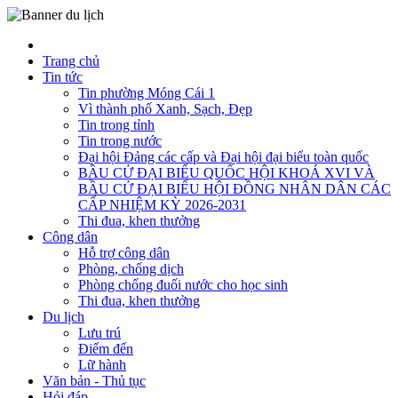
Trang chủ
Tin tức
Tin phường Móng Cái 1
Vì thành phố Xanh, Sạch, Đẹp
Tin trong tỉnh
Tin trong nước
Đại hội Đảng các cấp và Đại hội đại biểu toàn quốc
BẦU CỬ ĐẠI BIỂU QUỐC HỘI KHOÁ XVI VÀ
BẦU CỬ ĐẠI BIỂU HỘI ĐỒNG NHÂN DÂN CÁC
CẤP NHIỆM KỲ 2026-2031
Thi đua, khen thưởng
Công dân
Hỗ trợ công dân
Phòng, chống dịch
Phòng chống đuối nước cho học sinh
Thi đua, khen thưởng
Du lịch
Lưu trú
Điểm đến
Lữ hành
Văn bản - Thủ tục
Hỏi đáp