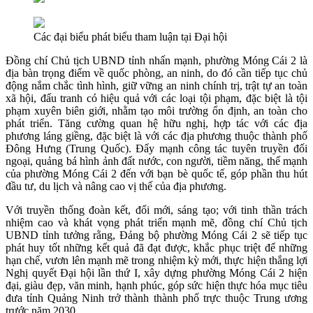
Các đại biểu phát biểu tham luận tại Đại hội
Đồng chí Chủ tịch UBND tỉnh nhấn mạnh, phường Móng Cái 2 là
địa bàn trọng điểm về quốc phòng, an ninh, do đó cần tiếp tục chủ
động nắm chắc tình hình, giữ vững an ninh chính trị, trật tự an toàn
xã hội, đấu tranh có hiệu quả với các loại tội phạm, đặc biệt là tội
phạm xuyên biên giới, nhằm tạo môi trường ổn định, an toàn cho
phát triển. Tăng cường quan hệ hữu nghị, hợp tác với các địa
phương láng giềng, đặc biệt là với các địa phương thuộc thành phố
Đông Hưng (Trung Quốc). Đẩy mạnh công tác tuyên truyền đối
ngoại, quảng bá hình ảnh đất nước, con người, tiềm năng, thế mạnh
của phường Móng Cái 2 đến với bạn bè quốc tế, góp phần thu hút
đầu tư, du lịch và nâng cao vị thế của địa phương.
Với truyền thống đoàn kết, đổi mới, sáng tạo; với tinh thần trách
nhiệm cao và khát vọng phát triển mạnh mẽ, đồng chí Chủ tịch
UBND tỉnh tưởng rằng, Đảng bộ phường Móng Cái 2 sẽ tiếp tục
phát huy tốt những kết quả đã đạt được, khắc phục triệt để những
hạn chế, vươn lên mạnh mẽ trong nhiệm kỳ mới, thực hiện thắng lợi
Nghị quyết Đại hội lần thứ I, xây dựng phường Móng Cái 2 hiện
đại, giàu đẹp, văn minh, hạnh phúc, góp sức hiện thực hóa mục tiêu
đưa tỉnh Quảng Ninh trở thành thành phố trực thuộc Trung ương
trước năm 2030.