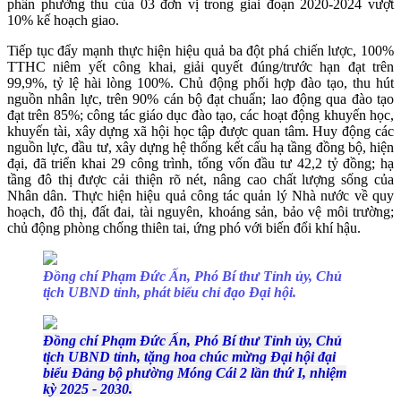
phần phường thu của 03 đơn vị trong giai đoạn 2020-2024 vượt
10% kế hoạch giao.
Tiếp tục đẩy mạnh thực hiện hiệu quả ba đột phá chiến lược, 100%
TTHC niêm yết công khai, giải quyết đúng/trước hạn đạt trên
99,9%, tỷ lệ hài lòng 100%. Chủ động phối hợp đào tạo, thu hút
nguồn nhân lực, trên 90% cán bộ đạt chuẩn; lao động qua đào tạo
đạt trên 85%; công tác giáo dục đào tạo, các hoạt động khuyến học,
khuyến tài, xây dựng xã hội học tập được quan tâm. Huy động các
nguồn lực, đầu tư, xây dựng hệ thống kết cấu hạ tầng đồng bộ, hiện
đại, đã triển khai 29 công trình, tổng vốn đầu tư 42,2 tỷ đồng; hạ
tầng đô thị được cải thiện rõ nét, nâng cao chất lượng sống của
Nhân dân. Thực hiện hiệu quả công tác quản lý Nhà nước về quy
hoạch, đô thị, đất đai, tài nguyên, khoáng sản, bảo vệ môi trường;
chủ động phòng chống thiên tai, ứng phó với biến đổi khí hậu.
Đồng chí Phạm Đức Ấn, Phó Bí thư Tỉnh ủy, Chủ
tịch UBND tỉnh, phát biểu chỉ đạo Đại hội.
Đồng chí Phạm Đức Ấn, Phó Bí thư Tỉnh ủy, Chủ
tịch UBND tỉnh, tặng hoa chúc mừng Đại hội đại
biểu Đảng bộ phường Móng Cái 2 lần thứ I, nhiệm
kỳ 2025 - 2030.