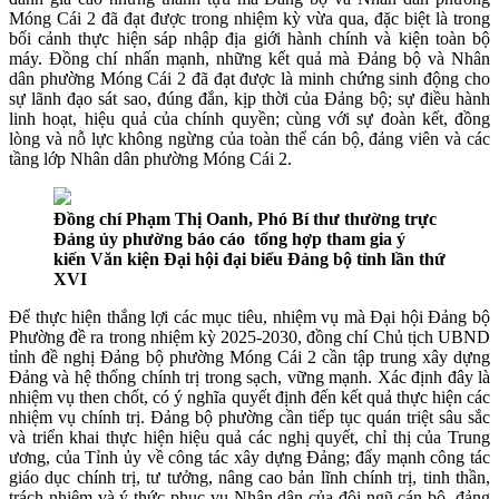
Móng Cái 2 đã đạt được trong nhiệm kỳ vừa qua, đặc biệt là trong
bối cảnh thực hiện sáp nhập địa giới hành chính và kiện toàn bộ
máy. Đồng chí nhấn mạnh, những kết quả mà Đảng bộ và Nhân
dân phường Móng Cái 2 đã đạt được là minh chứng sinh động cho
sự lãnh đạo sát sao, đúng đắn, kịp thời của Đảng bộ; sự điều hành
linh hoạt, hiệu quả của chính quyền; cùng với sự đoàn kết, đồng
lòng và nỗ lực không ngừng của toàn thể cán bộ, đảng viên và các
tầng lớp Nhân dân phường Móng Cái 2.
Đồng chí Phạm Thị Oanh, Phó Bí thư thường trực
Đảng ủy phường báo cáo tổng hợp tham gia ý
kiến Văn kiện Đại hội đại biểu Đảng bộ tỉnh lần thứ
XVI
Để thực hiện thắng lợi các mục tiêu, nhiệm vụ mà Đại hội Đảng bộ
Phường đề ra trong nhiệm kỳ 2025-2030, đồng chí Chủ tịch UBND
tỉnh đề nghị Đảng bộ phường Móng Cái 2 cần tập trung xây dựng
Đảng và hệ thống chính trị trong sạch, vững mạnh. Xác định đây là
nhiệm vụ then chốt, có ý nghĩa quyết định đến kết quả thực hiện các
nhiệm vụ chính trị. Đảng bộ phường cần tiếp tục quán triệt sâu sắc
và triển khai thực hiện hiệu quả các nghị quyết, chỉ thị của Trung
ương, của Tỉnh ủy về công tác xây dựng Đảng; đẩy mạnh công tác
giáo dục chính trị, tư tưởng, nâng cao bản lĩnh chính trị, tinh thần,
trách nhiệm và ý thức phục vụ Nhân dân của đội ngũ cán bộ, đảng