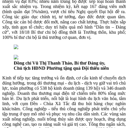
nhiệm vụ đạt 83%; nhiều năm Đảng bộ được xếp loại hoàn thành
xuất sắc nhiệm vụ. Trong nhiệm kỳ, kết nạp 167 đảng viên mới
(bình quân đạt 5%/năm), vượt chỉ tiêu Nghị quyết Đại hội đề ra.
Công tác giáo dục chính trị, tư tưởng, đạo đức được quan tâm.
Công tác cán bộ được đổi mới, nâng cao chất lượng. Thực hiện sắp
xếp, tinh gọn tổ chức; duy trì hiệu quả mô hình “Dân tin – Đảng
cử”, với 18/18 Bí thư chi bộ đồng thời là Trưởng thôn, khu phố;
100% bí thư chi bộ là thủ trưởng cơ quan, đơn vị.
Đồng chí Vũ Thị Thanh Thảo, Bí thư Đảng ủy,
Chủ tịch HĐND Phường tặng quà Đội thiếu niên
Kinh tế tiếp tục tăng trưởng và ổn định, cơ cấu kinh tế chuyển dịch
đúng hướng, trong đó thương mại - du lịch - dịch vụ giữ vai trò chủ
lực, toàn phường có 538 hộ kinh doanh (tăng 139 hộ) và 346 doanh
nghiệp. Doanh thu thương mại điện tử chiếm trên 80% tổng mức
bán lẻ. Du lịch phát triển, nổi bật là loại hình du lịch văn hóa, tâm
linh, với cụm Đền - Chùa Xã Tắc đã thu hút hàng chục nghìn
khác/năm. Công nghiệp - tiểu thủ công nghiệp phát triển chủ yếu
tập trung ở quy mô nhỏ và phục vụ nhu cầu dân sinh. Các vùng sản
xuất nông nghiệp, nuôi trồng thủy sản được quy hoạch, ứng dụng
công nghệ cao, tạo ra năng suất và giá trị cao. Tổng thu ngân sách,