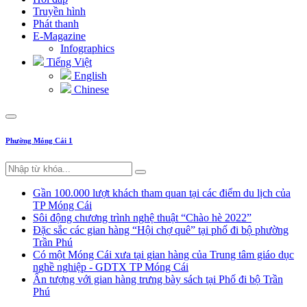
Truyền hình
Phát thanh
E-Magazine
Infographics
Tiếng Việt
English
Chinese
Phường Móng Cái 1
Gần 100.000 lượt khách tham quan tại các điểm du lịch của
TP Móng Cái
Sôi động chương trình nghệ thuật “Chào hè 2022”
Đặc sắc các gian hàng “Hội chợ quê” tại phố đi bộ phường
Trần Phú
Có một Móng Cái xưa tại gian hàng của Trung tâm giáo dục
nghề nghiệp - GDTX TP Móng Cái
Ấn tượng với gian hàng trưng bày sách tại Phố đi bộ Trần
Phú