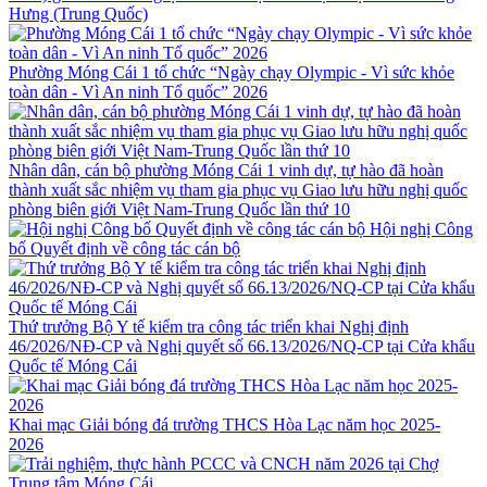
Hưng (Trung Quốc)
Phường Móng Cái 1 tổ chức “Ngày chạy Olympic - Vì sức khỏe
toàn dân - Vì An ninh Tổ quốc” 2026
Nhân dân, cán bộ phường Móng Cái 1 vinh dự, tự hào đã hoàn
thành xuất sắc nhiệm vụ tham gia phục vụ Giao lưu hữu nghị quốc
phòng biên giới Việt Nam-Trung Quốc lần thứ 10
Hội nghị Công
bố Quyết định về công tác cán bộ
Thứ trưởng Bộ Y tế kiểm tra công tác triển khai Nghị định
46/2026/NĐ-CP và Nghị quyết số 66.13/2026/NQ-CP tại Cửa khẩu
Quốc tế Móng Cái
Khai mạc Giải bóng đá trường THCS Hòa Lạc năm học 2025-
2026