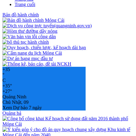
Trang cuối
Bản đồ hành chính
+
35
°
C
+
35°
+
27°
Quảng Ninh
Chủ Nhật, 09
Xem Dự báo 7 ngày
Quảng bá