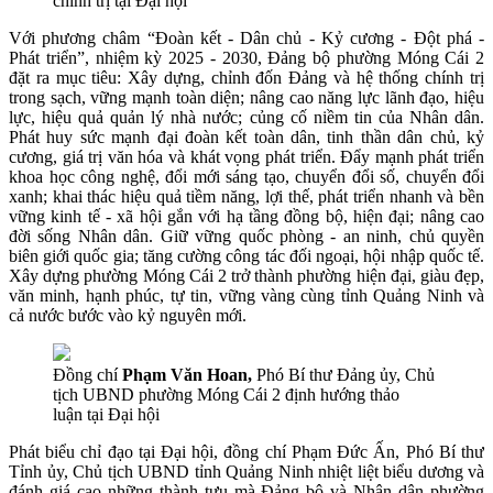
chính trị tại Đại hội
Với phương châm “Đoàn kết - Dân chủ - Kỷ cương - Đột phá -
Phát triển”, nhiệm kỳ 2025 - 2030, Đảng bộ phường Móng Cái 2
đặt ra mục tiêu: Xây dựng, chỉnh đốn Đảng và hệ thống chính trị
trong sạch, vững mạnh toàn diện; nâng cao năng lực lãnh đạo, hiệu
lực, hiệu quả quản lý nhà nước; củng cố niềm tin của Nhân dân.
Phát huy sức mạnh đại đoàn kết toàn dân, tinh thần dân chủ, kỷ
cương, giá trị văn hóa và khát vọng phát triển. Đẩy mạnh phát triển
khoa học công nghệ, đổi mới sáng tạo, chuyển đổi số, chuyển đổi
xanh; khai thác hiệu quả tiềm năng, lợi thế, phát triển nhanh và bền
vững kinh tế - xã hội gắn với hạ tầng đồng bộ, hiện đại; nâng cao
đời sống Nhân dân. Giữ vững quốc phòng - an ninh, chủ quyền
biên giới quốc gia; tăng cường công tác đối ngoại, hội nhập quốc tế.
Xây dựng phường Móng Cái 2 trở thành phường hiện đại, giàu đẹp,
văn minh, hạnh phúc, tự tin, vững vàng cùng tỉnh Quảng Ninh và
cả nước bước vào kỷ nguyên mới.
Đồng chí
Phạm Văn Hoan,
Phó Bí thư Đảng ủy, Chủ
tịch UBND phường Móng Cái 2 định hướng thảo
luận tại Đại hội
Phát biểu chỉ đạo tại Đại hội, đồng chí Phạm Đức Ấn, Phó Bí thư
Tỉnh ủy, Chủ tịch UBND tỉnh Quảng Ninh nhiệt liệt biểu dương và
đánh giá cao những thành tựu mà Đảng bộ và Nhân dân phường