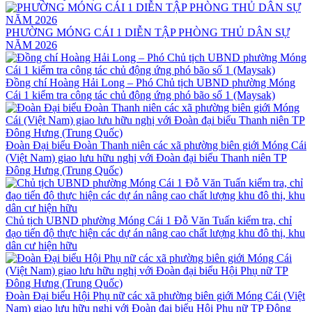
PHƯỜNG MÓNG CÁI 1 DIỄN TẬP PHÒNG THỦ DÂN SỰ
NĂM 2026
Đồng chí Hoàng Hải Long – Phó Chủ tịch UBND phường Móng
Cái 1 kiểm tra công tác chủ động ứng phó bão số 1 (Maysak)
Đoàn Đại biểu Đoàn Thanh niên các xã phường biên giới Móng Cái
(Việt Nam) giao lưu hữu nghị với Đoàn đại biểu Thanh niên TP
Đông Hưng (Trung Quốc)
Chủ tịch UBND phường Móng Cái 1 Đỗ Văn Tuấn kiểm tra, chỉ
đạo tiến độ thực hiện các dự án nâng cao chất lượng khu đô thị, khu
dân cư hiện hữu
Đoàn Đại biểu Hội Phụ nữ các xã phường biên giới Móng Cái (Việt
Nam) giao lưu hữu nghị với Đoàn đại biểu Hội Phụ nữ TP Đông