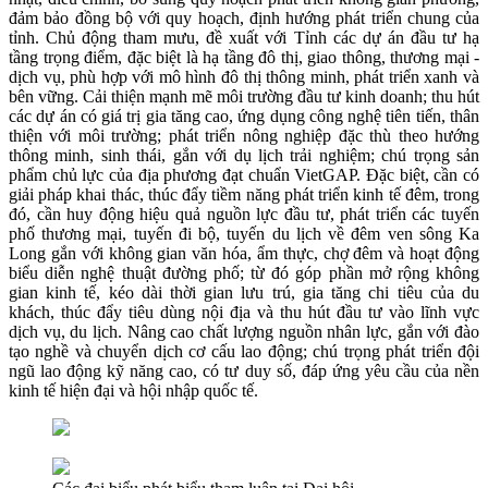
đảm bảo đồng bộ với quy hoạch, định hướng phát triển chung của
tỉnh. Chủ động tham mưu, đề xuất với Tỉnh các dự án đầu tư hạ
tầng trọng điểm, đặc biệt là hạ tầng đô thị, giao thông, thương mại -
dịch vụ, phù hợp với mô hình đô thị thông minh, phát triển xanh và
bên vững. Cải thiện mạnh mẽ môi trường đầu tư kinh doanh; thu hút
các dự án có giá trị gia tăng cao, ứng dụng công nghệ tiên tiến, thân
thiện với môi trường; phát triển nông nghiệp đặc thù theo hướng
thông minh, sinh thái, gắn với dụ lịch trải nghiệm; chú trọng sản
phẩm chủ lực của địa phương đạt chuẩn VietGAP. Đặc biệt, cần có
giải pháp khai thác, thúc đẩy tiềm năng phát triển kinh tế đêm, trong
đó, cần huy động hiệu quả nguồn lực đầu tư, phát triển các tuyến
phố thương mại, tuyến đi bộ, tuyến du lịch về đêm ven sông Ka
Long gắn với không gian văn hóa, ẩm thực, chợ đêm và hoạt động
biểu diễn nghệ thuật đường phố; từ đó góp phần mở rộng không
gian kinh tế, kéo dài thời gian lưu trú, gia tăng chi tiêu của du
khách, thúc đẩy tiêu dùng nội địa và thu hút đầu tư vào lĩnh vực
dịch vụ, du lịch. Nâng cao chất lượng nguồn nhân lực, gắn với đào
tạo nghề và chuyển dịch cơ cấu lao động; chú trọng phát triển đội
ngũ lao động kỹ năng cao, có tư duy số, đáp ứng yêu cầu của nền
kinh tế hiện đại và hội nhập quốc tế.