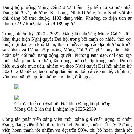
Đảng bộ phường Móng Cái 2 được thành lập trên cơ sở hợp nhất
Đảng bộ 3 xã, phường: Ka Long, Ninh Dương, Vạn Ninh với 40
chi, đảng bộ trực thuộc, 1102 đảng viên. Phường có diện tích tự
nhiên 72,97 km2, dân số 29.189 người.
Trong nhiệm kỳ 2020 - 2025, Đảng bộ phường Móng Cái 2 triển
khai thực hiện Nghị quyết Đại hội trong bối cảnh có nhiều thời cơ,
thuận lợi đan xen khó khăn, thách thức, song các địa phương trước
sáp nhập và Đảng bộ phường Móng Cái 2 đã phát huy tinh thần
đoàn kết, đổi mới, năng động, quyết liệt trong lãnh đạo, chỉ đạo; kịp
thời khắc phục khó khăn, tận dụng thời cơ, tập trung thực hiện có
hiệu quả các mục tiêu, nhiệm vụ theo Nghị quyết Đại hội nhiệm kỳ
2020 - 2025 đề ra, tạo những dấu ấn nổi bật cả về kinh tế, chính trị,
văn hóa, xã hội, quốc phòng, an ninh, đối ngoại.
Các đại biểu dự Đại hội Đại biểu Đảng bộ phường
Móng Cái 2 lần thứ I, nhiệm kỳ 2025-2030
Công tác phát triển đảng viên mới, đánh giá chất lượng tổ chức
Đảng, đảng viên được thực hiện nghiêm túc, thực chất. Tỷ lệ đảng
viên hoàn thành tốt nhiệm vụ đạt trên 90%, chi bộ hoàn thành tốt