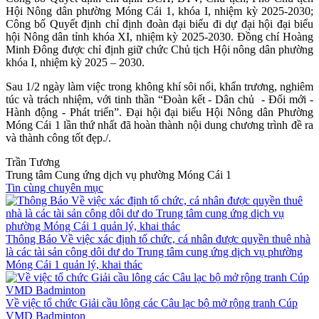
Hội Nông dân phường Móng Cái 1, khóa I, nhiệm kỳ 2025-2030;
Công bố Quyết định chỉ định đoàn đại biểu đi dự đại hội đại biểu
hội Nông dân tỉnh khóa XI, nhiệm kỳ 2025-2030. Đồng chí Hoàng
Minh Đông được chỉ định giữ chức Chủ tịch Hội nông dân phường
khóa I, nhiệm kỳ 2025 – 2030.
Sau 1/2 ngày làm việc trong không khí sôi nổi, khẩn trương, nghiêm
túc và trách nhiệm, với tinh thần “Đoàn kết - Dân chủ - Đổi mới -
Hành động - Phát triển”. Đại hội đại biểu Hội Nông dân Phường
Móng Cái 1 lần thứ nhất đã hoàn thành nội dung chương trình đề ra
và thành công tốt đẹp./.
Trần Tương
Trung tâm Cung ứng dịch vụ phường Móng Cái 1
Tin cùng chuyên mục
Thông Báo Về việc xác định tổ chức, cá nhân được quyền thuê nhà
là các tài sản công dôi dư do Trung tâm cung ứng dịch vụ phường
Móng Cái 1 quản lý, khai thác
Về việc tổ chức Giải cầu lông các Câu lạc bộ mở rộng tranh Cúp
VMD Badminton