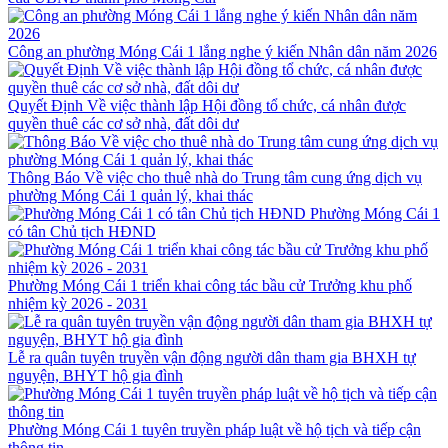
Công an phường Móng Cái 1 lắng nghe ý kiến Nhân dân năm 2026
Quyết Định Về việc thành lập Hội đồng tổ chức, cá nhân được
quyền thuê các cơ sở nhà, đất dôi dư
Thông Báo Về việc cho thuê nhà do Trung tâm cung ứng dịch vụ
phường Móng Cái 1 quản lý, khai thác
Phường Móng Cái 1
có tân Chủ tịch HĐND
Phường Móng Cái 1 triển khai công tác bầu cử Trưởng khu phố
nhiệm kỳ 2026 - 2031
Lễ ra quân tuyên truyền vận động người dân tham gia BHXH tự
nguyện, BHYT hộ gia đình
Phường Móng Cái 1 tuyên truyền pháp luật về hộ tịch và tiếp cận
thông tin