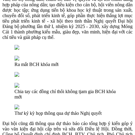
hợp pháp của nông dân; tạo điều kiện cho cán bộ, hội viên nông dân
được học tập; ứng dụng tiến bộ khoa học kỹ thuật trong sản xuất,
chuyển đổi số, phát triển kinh tế, góp phần thực hiện thắng lợi mục
tiêu phát triển kinh tế - xã hội theo tinh thần Nghị quyết Đại hội
Đảng bộ phường lần thứ I, nhiệm kỳ 2025 - 2030, xây dựng Móng
Cái 1 thành phường kiểu mẫu, giàu đẹp, văn minh, hiện đại với các
chỉ tiêu và giải pháp cụ thể.
Ra mắt BCH khóa mới
Chia tay các đồng chí thôi không tjam gia BCH khóa
mới
Thư ký kỳ họp thông qua dự thảo Nghị quyết
Đại hội cũng đã thông qua dự thảo báo cáo tổng hợp ý kiến góp ý
vào văn kiện đại hội cấp trên và sửa đổi Điều lệ Hội. Đồng thời,
Công bố Quyết định chỉ định BCH, BTV, Chủ tịch, Phó Chủ tịch