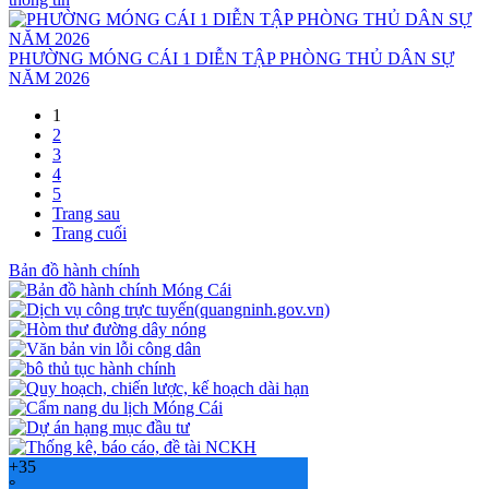
PHƯỜNG MÓNG CÁI 1 DIỄN TẬP PHÒNG THỦ DÂN SỰ
NĂM 2026
1
2
3
4
5
Trang sau
Trang cuối
Bản đồ hành chính
+
35
°