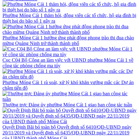
Phường Móng Cái 1 thăm hỏi, động viên các tổ chức, hộ gia đình bị
thiệt hại do bão số 1 gây ra
Phường Móng Cái 1 hưởng ứng phát động phong trào thi đua chào
mừng Quảng Ninh trở thành thành phố
Cục C04 Bộ Công an làm việc với UBND phường Móng Cái 1 về
công tác phòng chống ma túy
Phường Móng Cái 1 rà soát, xử lý khó khăn vướng mắc các Dự án
chậm tiến độ
Thường trực Đảng ủy phường Móng Cái 1 giao ban công tác tuần
Quyết Định Bãi bỏ toàn bộ Quyết định số 6410/QĐ-UBND ngày
20/11/2019 và Quyết định số 6435/QĐ-UBND ngày 22/11/2019
của UBND thành phố Móng Cái