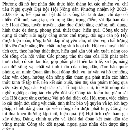
Phường đã nỗ lực phấn đấu thực hiện thắng lợi các nhiệm vụ, chỉ
tiêu Nghị quyết Đại hội Hội Nông dân Phường nhiệm kỳ 2023-
2028 đề ra, kết quả nổi bật đó là: Công tác lãnh đạo, chỉ đạo có
nhiều đổi mới, sáng tạo, có trọng tâm, trọng điểm, sát địa bàn dân
cư; Hoạt động tuyên truyền, giáo dục được tăng cường, nội dung,
hình thức đa dạng, phong phú, thiết thực, hiệu quả. Công tác xây
dựng tổ chức Hội ngày càng được chú trọng, đội ngũ cán bộ Hội
được kiện toàn, từng bước đáp ứng yêu cầu, nhiệm vụ; chất lượng
hội viên được nâng lên; chất lượng sinh hoạt chi Hội có chuyển biến
tích cực, theo hướng thiết thực, hiệu quả gắn với sản xuất, nâng cao
đời sống của hội viên; Các phong trào thi đua của Hội phát triển
thực chất, có sức lan tỏa, góp phần phát triển kinh tế, xã hội, nâng
cao đời sống vật chất và tinh thần của nông dân, đảm bảo quốc
phòng, an ninh; Quan tâm hoạt động dịch vụ, tư vấn và hỗ trợ nông
dân; vận động, hướng dẫn nông dân tham gia phát triển các hình
thức kinh tế tập thể, liên kết sản xuất, tiêu thụ sản phẩm thông qua
việc xây dựng các Hợp tác xã, Tổ hợp tác; chi, tổ Hội nông dân
nghề nghiệp; công tác chuyển đổi số; Công tác kiểm tra, giám sát
của Hội được tăng cường; Vai trò đại diện của Hội trong việc chăm
lo cải thiện đời sống vật chất, tinh thần; bảo vệ quyền và lợi ích hợp
pháp, chính đáng của hội viên nông dân được phát huy; Công tác
thi đua khen thưởng kịp thời, hiệu quả. (9) Hội tích cực tham gia
xây dựng Đảng, chính quyền và khối đại đoàn kết toàn dân tộc
vững mạnh; Công tác đối ngoại, ngoại giao nhân dân được tăng
cường.