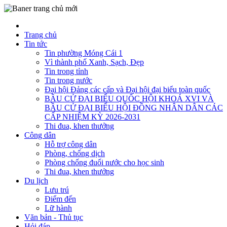
Trang chủ
Tin tức
Tin phường Móng Cái 1
Vì thành phố Xanh, Sạch, Đẹp
Tin trong tỉnh
Tin trong nước
Đại hội Đảng các cấp và Đại hội đại biểu toàn quốc
BẦU CỬ ĐẠI BIỂU QUỐC HỘI KHOÁ XVI VÀ
BẦU CỬ ĐẠI BIỂU HỘI ĐỒNG NHÂN DÂN CÁC
CẤP NHIỆM KỲ 2026-2031
Thi đua, khen thưởng
Công dân
Hỗ trợ công dân
Phòng, chống dịch
Phòng chống đuối nước cho học sinh
Thi đua, khen thưởng
Du lịch
Lưu trú
Điểm đến
Lữ hành
Văn bản - Thủ tục
Hỏi đáp