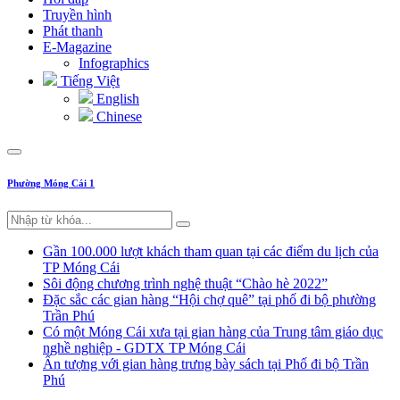
Truyền hình
Phát thanh
E-Magazine
Infographics
Tiếng Việt
English
Chinese
Phường Móng Cái 1
Gần 100.000 lượt khách tham quan tại các điểm du lịch của
TP Móng Cái
Sôi động chương trình nghệ thuật “Chào hè 2022”
Đặc sắc các gian hàng “Hội chợ quê” tại phố đi bộ phường
Trần Phú
Có một Móng Cái xưa tại gian hàng của Trung tâm giáo dục
nghề nghiệp - GDTX TP Móng Cái
Ấn tượng với gian hàng trưng bày sách tại Phố đi bộ Trần
Phú