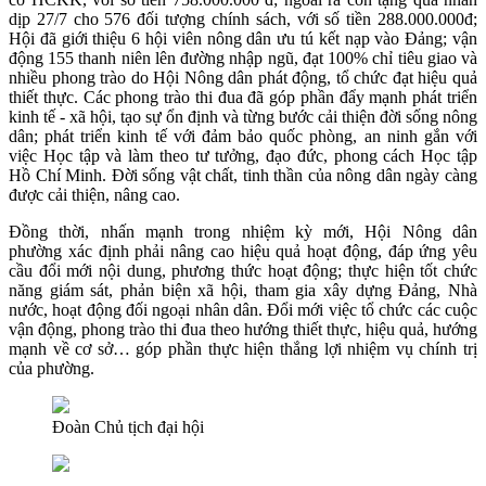
dịp 27/7 cho 576 đối tượng chính sách, với số tiền 288.000.000đ;
Hội đã giới thiệu 6 hội viên nông dân ưu tú kết nạp vào Đảng; vận
động 155 thanh niên lên đường nhập ngũ, đạt 100% chỉ tiêu giao và
nhiều phong trào do Hội Nông dân phát động, tổ chức đạt hiệu quả
thiết thực. Các phong trào thi đua đã góp phần đẩy mạnh phát triển
kinh tế - xã hội, tạo sự ổn định và từng bước cải thiện đời sống nông
dân; phát triển kinh tế với đảm bảo quốc phòng, an ninh gắn với
việc Học tập và làm theo tư tưởng, đạo đức, phong cách Học tập
Hồ Chí Minh. Đời sống vật chất, tinh thần của nông dân ngày càng
được cải thiện, nâng cao.
Đồng thời, nhấn mạnh trong nhiệm kỳ mới, Hội Nông dân
phường xác định phải nâng cao hiệu quả hoạt động, đáp ứng yêu
cầu đổi mới nội dung, phương thức hoạt động; thực hiện tốt chức
năng giám sát, phản biện xã hội, tham gia xây dựng Đảng, Nhà
nước, hoạt động đối ngoại nhân dân. Đổi mới việc tổ chức các cuộc
vận động, phong trào thi đua theo hướng thiết thực, hiệu quả, hướng
mạnh về cơ sở… góp phần thực hiện thắng lợi nhiệm vụ chính trị
của phường.
Đoàn Chủ tịch đại hội