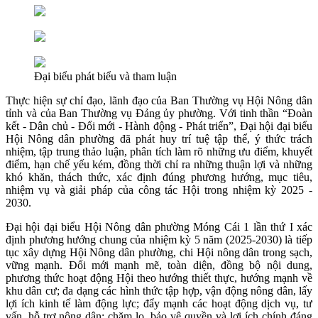
Đại biểu phát biểu và tham luận
Thực hiện sự chỉ đạo, lãnh đạo của Ban Thường vụ Hội Nông dân
tỉnh và của Ban Thường vụ Đảng ủy phường. Với tinh thần “Đoàn
kết - Dân chủ - Đổi mới - Hành động - Phát triển”, Đại hội đại biểu
Hội Nông dân phường đã phát huy trí tuệ tập thể, ý thức trách
nhiệm, tập trung thảo luận, phân tích làm rõ những ưu điểm, khuyết
điểm, hạn chế yếu kém, đồng thời chỉ ra những thuận lợi và những
khó khăn, thách thức, xác định đúng phương hướng, mục tiêu,
nhiệm vụ và giải pháp của công tác Hội trong nhiệm kỳ 2025 -
2030.
Đại hội đại biểu Hội Nông dân phường Móng Cái 1 lần thứ I xác
định phương hướng chung của nhiệm kỳ 5 năm (2025-2030) là tiếp
tục xây dựng Hội Nông dân phường, chi Hội nông dân trong sạch,
vững mạnh. Đổi mới mạnh mẽ, toàn diện, đồng bộ nội dung,
phương thức hoạt động Hội theo hướng thiết thực, hướng mạnh về
khu dân cư; đa dạng các hình thức tập hợp, vận động nông dân, lấy
lợi ích kinh tế làm động lực; đẩy mạnh các hoạt động dịch vụ, tư
vấn, hỗ trợ nông dân; chăm lo, bảo vệ quyền và lợi ích chính đáng