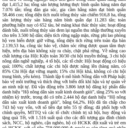
đạt 1,415,2 ha; tổng sản lượng lương thực bình quân hàng năm đạt
7.076 tấn; tổng đàn gia súc, gia cầm hằng năm đạt bình quân
58.466 con; tổng diện tích nuôi trồng thủy sản chiếm 916,8 ha, tổng
sản lượng thủy sản hàng năm bình quân đạt 11.283 tấn; toàn
phường hiện nay có 652 tàu, bè mảng khai thác thủy sản; hoạt động
đánh bắt, nuôi trồng thủy sản đem lại nguồn thu nhập thường xuyên
cho trên 3.500 hộ dân; diện tích rừng ngập mặn, rừng phi lao phòng
hộ ven biển được giữ vững, tổng diện tích rừng trên toàn địa bàn
2.139,53 ha, công tác bảo vệ, chăm sóc rừng được quan tâm thực
hiện, trên địa bàn không xảy ra cháy, chặt phá rừng. Về nâng cao
chất lượng của Hội: Kiện toàn 30/30 chi hội truyền thống, 3 chi hội
nông dân nghề nghiệp, 4 tổ hội, các tổ chức Hội hoạt động có hiệu
quả; 100%; chất lượng các chi hội được nâng lên (hàng năm, có
85% Chi Hội đạt vững mạnh; 15% chi Hội khá, không có chi hội
trung bình, yếu kém). Thành lập 6 mô hình Nông dân với Pháp luật;
bảo vệ môi trường và thích ứng với biến đổi khí hậu và tự quản về
an ninh trật tự. Đã vận động trên 3.806 lượt hộ đăng ký phấn đấu
danh hiệu “Hộ nông dân sản xuất kinh doanh giỏi”, tăng 25% so với
nhiệm kỳ trước, trong đó có trên 2.444 hộ đạt danh hiệu “Hộ nông
dân sản xuất kinh doanh giỏi”, bằng 64,2%. Hội đã tín chấp cho
743 hộ vay vốn, với số tiền đạt trên 55 tỷ đồng; đã phối hợp với
chính quyền, MTTQ và các tổ chức chính trị xã hội, huy động và
tặng quà Tết, với 1.516 suất quà cho các đối tượng gia đình chính
sách, NCC, hộ nghèo, cận nghèo, hộ có HCKK đột xuất và trẻ em
có HCKK, với số tiền 758.000.000 đ; ngoài ra còn tặng quà nhân