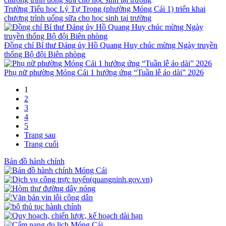
Trường Tiểu học Lý Tự Trọng (phường Móng Cái 1) triển khai
chương trình uống sữa cho học sinh tại trường
Đồng chí Bí thư Đảng ủy Hồ Quang Huy chúc mừng Ngày truyền
thống Bộ đội Biên phòng
Phụ nữ phường Móng Cái 1 hưởng ứng “Tuần lễ áo dài” 2026
1
2
3
4
5
Trang sau
Trang cuối
Bản đồ hành chính