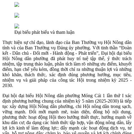
Đại biểu phát biểu và tham luận
Thực hiện sự chỉ đạo, lãnh đạo của Ban Thường vụ Hội Nông dân
tỉnh và của Ban Thường vụ Đảng ủy phường. Với tinh thần “Đoàn
kết - Dân chủ - Đổi mới - Hành động - Phát triển”, Đại hội đại biểu
Hội Nông dân phường đã phát huy trí tuệ tập thể, ý thức trách
nhiệm, tập trung thảo luận, phân tích làm rõ những ưu điểm, khuyết
điểm, hạn chế yếu kém, đồng thời chỉ ra những thuận lợi và những
khó khăn, thách thức, xác định đúng phương hướng, mục tiêu,
nhiệm vụ và giải pháp của công tác Hội trong nhiệm kỳ 2025 -
2030.
Đại hội đại biểu Hội Nông dân phường Móng Cái 1 lần thứ I xác
định phương hướng chung của nhiệm kỳ 5 năm (2025-2030) là tiếp
tục xây dựng Hội Nông dân phường, chi Hội nông dân trong sạch,
vững mạnh. Đổi mới mạnh mẽ, toàn diện, đồng bộ nội dung,
phương thức hoạt động Hội theo hướng thiết thực, hướng mạnh về
khu dân cư; đa dạng các hình thức tập hợp, vận động nông dân, lấy
lợi ích kinh tế làm động lực; đẩy mạnh các hoạt động dịch vụ, tư
vấn, hỗ trợ nông dân; chăm lo, bảo vệ quyền và lợi ích chính đáng