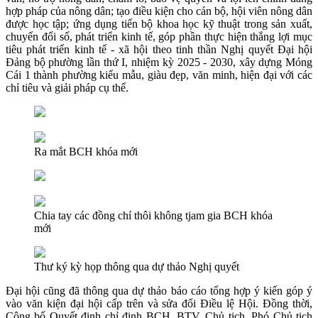
hợp pháp của nông dân; tạo điều kiện cho cán bộ, hội viên nông dân
được học tập; ứng dụng tiến bộ khoa học kỹ thuật trong sản xuất,
chuyển đổi số, phát triển kinh tế, góp phần thực hiện thắng lợi mục
tiêu phát triển kinh tế - xã hội theo tinh thần Nghị quyết Đại hội
Đảng bộ phường lần thứ I, nhiệm kỳ 2025 - 2030, xây dựng Móng
Cái 1 thành phường kiểu mẫu, giàu đẹp, văn minh, hiện đại với các
chỉ tiêu và giải pháp cụ thể.
Ra mắt BCH khóa mới
Chia tay các đồng chí thôi không tjam gia BCH khóa
mới
Thư ký kỳ họp thông qua dự thảo Nghị quyết
Đại hội cũng đã thông qua dự thảo báo cáo tổng hợp ý kiến góp ý
vào văn kiện đại hội cấp trên và sửa đổi Điều lệ Hội. Đồng thời,
Công bố Quyết định chỉ định BCH, BTV, Chủ tịch, Phó Chủ tịch