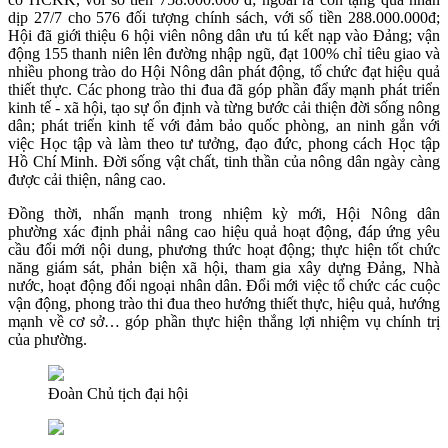
dịp 27/7 cho 576 đối tượng chính sách, với số tiền 288.000.000đ;
Hội đã giới thiệu 6 hội viên nông dân ưu tú kết nạp vào Đảng; vận
động 155 thanh niên lên đường nhập ngũ, đạt 100% chỉ tiêu giao và
nhiều phong trào do Hội Nông dân phát động, tổ chức đạt hiệu quả
thiết thực. Các phong trào thi đua đã góp phần đẩy mạnh phát triển
kinh tế - xã hội, tạo sự ổn định và từng bước cải thiện đời sống nông
dân; phát triển kinh tế với đảm bảo quốc phòng, an ninh gắn với
việc Học tập và làm theo tư tưởng, đạo đức, phong cách Học tập
Hồ Chí Minh. Đời sống vật chất, tinh thần của nông dân ngày càng
được cải thiện, nâng cao.
Đồng thời, nhấn mạnh trong nhiệm kỳ mới, Hội Nông dân
phường xác định phải nâng cao hiệu quả hoạt động, đáp ứng yêu
cầu đổi mới nội dung, phương thức hoạt động; thực hiện tốt chức
năng giám sát, phản biện xã hội, tham gia xây dựng Đảng, Nhà
nước, hoạt động đối ngoại nhân dân. Đổi mới việc tổ chức các cuộc
vận động, phong trào thi đua theo hướng thiết thực, hiệu quả, hướng
mạnh về cơ sở… góp phần thực hiện thắng lợi nhiệm vụ chính trị
của phường.
Đoàn Chủ tịch đại hội