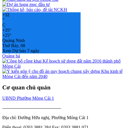
+
32
°
C
+
35°
+
25°
Quảng Ninh
Thứ Bảy, 08
Xem Dự báo 7 ngày
Quảng bá
Cơ quan chủ quản
UBND Phường Móng Cái 1
-----------------------------------------
Địa chỉ: Đường Hữu nghị, Phường Móng Cái 1
Điện thoại: 0203.3881.284 Fax: 0203.3881.071