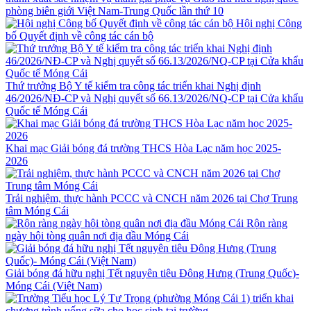
phòng biên giới Việt Nam-Trung Quốc lần thứ 10
Hội nghị Công
bố Quyết định về công tác cán bộ
Thứ trưởng Bộ Y tế kiểm tra công tác triển khai Nghị định
46/2026/NĐ-CP và Nghị quyết số 66.13/2026/NQ-CP tại Cửa khẩu
Quốc tế Móng Cái
Khai mạc Giải bóng đá trường THCS Hòa Lạc năm học 2025-
2026
Trải nghiệm, thực hành PCCC và CNCH năm 2026 tại Chợ Trung
tâm Móng Cái
Rộn ràng
ngày hội tòng quân nơi địa đầu Móng Cái
Giải bóng đá hữu nghị Tết nguyên tiêu Đông Hưng (Trung Quốc)-
Móng Cái (Việt Nam)