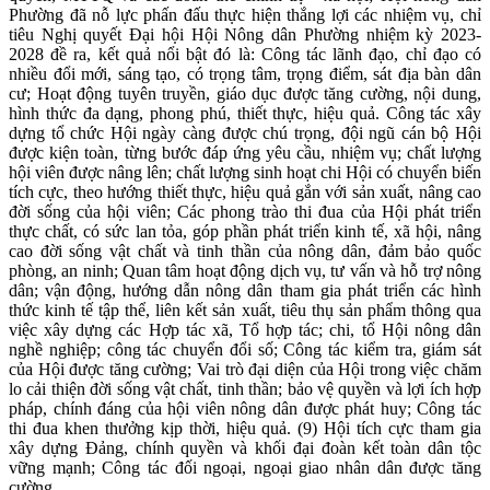
Phường đã nỗ lực phấn đấu thực hiện thắng lợi các nhiệm vụ, chỉ
tiêu Nghị quyết Đại hội Hội Nông dân Phường nhiệm kỳ 2023-
2028 đề ra, kết quả nổi bật đó là: Công tác lãnh đạo, chỉ đạo có
nhiều đổi mới, sáng tạo, có trọng tâm, trọng điểm, sát địa bàn dân
cư; Hoạt động tuyên truyền, giáo dục được tăng cường, nội dung,
hình thức đa dạng, phong phú, thiết thực, hiệu quả. Công tác xây
dựng tổ chức Hội ngày càng được chú trọng, đội ngũ cán bộ Hội
được kiện toàn, từng bước đáp ứng yêu cầu, nhiệm vụ; chất lượng
hội viên được nâng lên; chất lượng sinh hoạt chi Hội có chuyển biến
tích cực, theo hướng thiết thực, hiệu quả gắn với sản xuất, nâng cao
đời sống của hội viên; Các phong trào thi đua của Hội phát triển
thực chất, có sức lan tỏa, góp phần phát triển kinh tế, xã hội, nâng
cao đời sống vật chất và tinh thần của nông dân, đảm bảo quốc
phòng, an ninh; Quan tâm hoạt động dịch vụ, tư vấn và hỗ trợ nông
dân; vận động, hướng dẫn nông dân tham gia phát triển các hình
thức kinh tế tập thể, liên kết sản xuất, tiêu thụ sản phẩm thông qua
việc xây dựng các Hợp tác xã, Tổ hợp tác; chi, tổ Hội nông dân
nghề nghiệp; công tác chuyển đổi số; Công tác kiểm tra, giám sát
của Hội được tăng cường; Vai trò đại diện của Hội trong việc chăm
lo cải thiện đời sống vật chất, tinh thần; bảo vệ quyền và lợi ích hợp
pháp, chính đáng của hội viên nông dân được phát huy; Công tác
thi đua khen thưởng kịp thời, hiệu quả. (9) Hội tích cực tham gia
xây dựng Đảng, chính quyền và khối đại đoàn kết toàn dân tộc
vững mạnh; Công tác đối ngoại, ngoại giao nhân dân được tăng
cường.