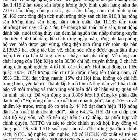
đạt 1,415,2 ha; tổng sản lượng lương thực bình quân hàng năm đạt
7.076 tấn; tổng đàn gia súc, gia cầm hằng năm đạt bình quân
58.466 con; tổng diện tích nuôi trồng thủy sản chiếm 916,8 ha, tổng
sản lượng thủy sản hàng năm bình quân đạt 11.283 tấn; toàn
phường hiện nay có 652 tàu, bè mảng khai thác thủy sản; hoạt động
đánh bắt, nuôi trồng thủy sản đem lại nguồn thu nhập thường xuyên
cho trên 3.500 hộ dân; diện tích rừng ngập mặn, rừng phi lao phòng
hộ ven biển được giữ vững, tổng diện tích rừng trên toàn địa bàn
2.139,53 ha, công tác bảo vệ, chăm sóc rừng được quan tâm thực
hiện, trên địa bàn không xảy ra cháy, chặt phá rừng. Về nâng cao
chất lượng của Hội: Kiện toàn 30/30 chi hội truyền thống, 3 chi hội
nông dân nghề nghiệp, 4 tổ hội, các tổ chức Hội hoạt động có hiệu
quả; 100%; chất lượng các chi hội được nâng lên (hàng năm, có
85% Chi Hội đạt vững mạnh; 15% chi Hội khá, không có chi hội
trung bình, yếu kém). Thành lập 6 mô hình Nông dân với Pháp luật;
bảo vệ môi trường và thích ứng với biến đổi khí hậu và tự quản về
an ninh trật tự. Đã vận động trên 3.806 lượt hộ đăng ký phấn đấu
danh hiệu “Hộ nông dân sản xuất kinh doanh giỏi”, tăng 25% so với
nhiệm kỳ trước, trong đó có trên 2.444 hộ đạt danh hiệu “Hộ nông
dân sản xuất kinh doanh giỏi”, bằng 64,2%. Hội đã tín chấp cho
743 hộ vay vốn, với số tiền đạt trên 55 tỷ đồng; đã phối hợp với
chính quyền, MTTQ và các tổ chức chính trị xã hội, huy động và
tặng quà Tết, với 1.516 suất quà cho các đối tượng gia đình chính
sách, NCC, hộ nghèo, cận nghèo, hộ có HCKK đột xuất và trẻ em
có HCKK, với số tiền 758.000.000 đ; ngoài ra còn tặng quà nhân