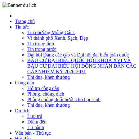
Trang chủ
Tin tức
Tin phường Móng Cái 1
Vì thành phố Xanh, Sạch, Đẹp
Tin trong tỉnh
Tin trong nước
Đại hội Đảng các cấp và Đại hội đại biểu toàn quốc
BẦU CỬ ĐẠI BIỂU QUỐC HỘI KHOÁ XVI VÀ
BẦU CỬ ĐẠI BIỂU HỘI ĐỒNG NHÂN DÂN CÁC
CẤP NHIỆM KỲ 2026-2031
Thi đua, khen thưởng
Công dân
Hỗ trợ công dân
Phòng, chống dịch
Phòng chống đuối nước cho học sinh
Thi đua, khen thưởng
Du lịch
Lưu trú
Điểm đến
Lữ hành
Văn bản - Thủ tục
Hỏi đáp