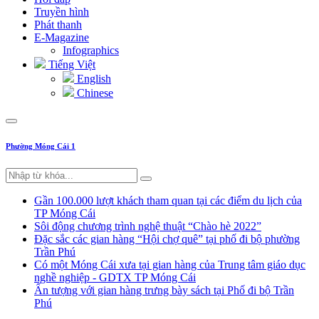
Truyền hình
Phát thanh
E-Magazine
Infographics
Tiếng Việt
English
Chinese
Phường Móng Cái 1
Gần 100.000 lượt khách tham quan tại các điểm du lịch của
TP Móng Cái
Sôi động chương trình nghệ thuật “Chào hè 2022”
Đặc sắc các gian hàng “Hội chợ quê” tại phố đi bộ phường
Trần Phú
Có một Móng Cái xưa tại gian hàng của Trung tâm giáo dục
nghề nghiệp - GDTX TP Móng Cái
Ấn tượng với gian hàng trưng bày sách tại Phố đi bộ Trần
Phú