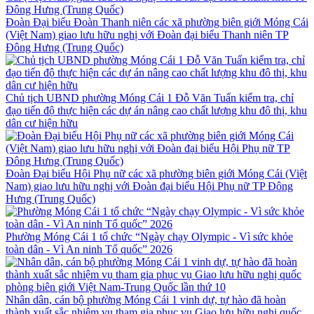
Đoàn Đại biểu Đoàn Thanh niên các xã phường biên giới Móng Cái
(Việt Nam) giao lưu hữu nghị với Đoàn đại biểu Thanh niên TP
Đông Hưng (Trung Quốc)
Chủ tịch UBND phường Móng Cái 1 Đỗ Văn Tuấn kiểm tra, chỉ
đạo tiến độ thực hiện các dự án nâng cao chất lượng khu đô thị, khu
dân cư hiện hữu
Đoàn Đại biểu Hội Phụ nữ các xã phường biên giới Móng Cái (Việt
Nam) giao lưu hữu nghị với Đoàn đại biểu Hội Phụ nữ TP Đông
Hưng (Trung Quốc)
Phường Móng Cái 1 tổ chức “Ngày chạy Olympic - Vì sức khỏe
toàn dân - Vì An ninh Tổ quốc” 2026
Nhân dân, cán bộ phường Móng Cái 1 vinh dự, tự hào đã hoàn
thành xuất sắc nhiệm vụ tham gia phục vụ Giao lưu hữu nghị quốc