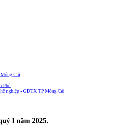
P Móng Cái
ần Phú
 nghề nghiệp - GDTX TP Móng Cái
quý I năm 2025.