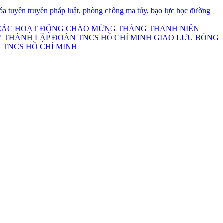
a tuyên truyền pháp luật, phòng chống ma túy, bạo lực học đường
I CÁC HOẠT ĐỘNG CHÀO MỪNG THÁNG THANH NIÊN
GIAO LƯU BÓNG
 TNCS HỒ CHÍ MINH