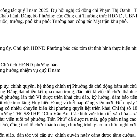
 công tác quý I năm 2025. Dự hội nghị có đồng chí Phạm Thị Oanh - 
hấp hành Đảng bộ Phường; các đồng chí Thường trực HĐND, UBND, Ủ
huộc; trưởng, phó khu phố; Trưởng ban công tác Mặt trận khu phố.
ảng ủy, Chủ tịch HĐND Phường báo cáo tóm tắt tình hình thực hiện 
y, Chủ tịch HĐND phường báo
ương hướng nhiệm vụ quý II năm
cấp ủy, chính quyền, hệ thống chính trị Phường đã chủ động bám sát chủ
ng Đảng đạt nhiều kết quả quan trọng, đặc biệt là việc tổ chức thành
ộ phường lần thứ VI được triển khai chu đáo, kỹ lưỡng, đảm bảo tiế
ới việc trao tặng Huy hiệu Đảng và kết nạp đảng viên mới. Đến ngày 
ờng có nhiều chuyển biến khi phường quyết liệt triển khai Chỉ thị s
u trường THCS&THPT Chu Văn An. Các lĩnh vực kinh tế, văn hóa – xã hộ
"Thư viện tuổi trẻ phường Trần Phú" đã được ra mắt, góp phần nâng ca
 tiêu), đồng thời tổ chức thành công chương trình giao lưu hữu nghị v
tôn giáo, dân tộc với cấp ủy, chính quyền ngày càng được tăng cường