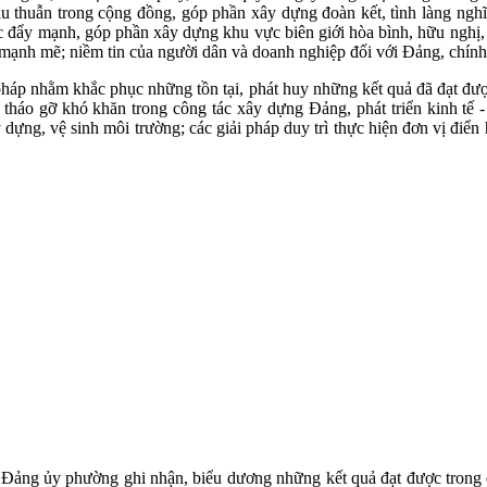
 mâu thuẫn trong cộng đồng, góp phần xây dựng đoàn kết, tình làng 
ợc đẩy mạnh, góp phần xây dựng khu vực biên giới hòa bình, hữu nghị, ổ
 mạnh mẽ; niềm tin của người dân và doanh nghiệp đối với Đảng, chín
ải pháp nhằm khắc phục những tồn tại, phát huy những kết quả đã đạt đư
háo gỡ khó khăn trong công tác xây dựng Đảng, phát triển kinh tế - 
xây dựng, vệ sinh môi trường; các giải pháp duy trì thực hiện đơn vị đ
ư Đảng ủy phường ghi nhận, biểu dương những kết quả đạt được trong 