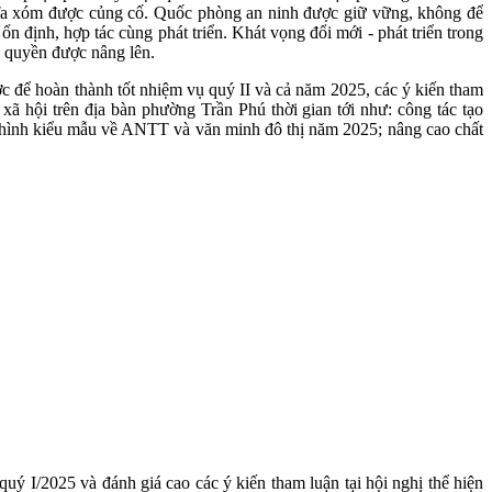
nghĩa xóm được củng cố. Quốc phòng an ninh được giữ vững, không để
n định, hợp tác cùng phát triển. Khát vọng đổi mới - phát triển trong
h quyền được nâng lên.
ợc để hoàn thành tốt nhiệm vụ quý II và cả năm 2025, các ý kiến
tham
xã hội trên địa bàn phường Trần Phú thời gian tới như:
công tác tạo
iển hình kiểu mẫu về ANTT và văn minh đô thị năm 2025; nâng cao chất
quý I/2025 và đ
ánh giá cao các ý kiến tham luận tại hội nghị thể hiện