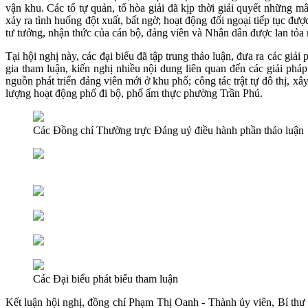
vận khu. Các tổ tự quản, tổ hòa giải đã kịp thời giải quyết những
xảy ra tình huống đột xuất, bất ngờ; hoạt động đối ngoại tiếp tục đư
tư tưởng, nhận thức của cán bộ, đảng viên và Nhân dân được lan tỏa
Tại hội nghị này, các đại biểu đã tập trung thảo luận, đưa ra các gi
gia tham luận, kiến nghị nhiều nội dung liên quan đến các giải pháp t
nguồn phát triển đảng viên mới ở khu phố; công tác trật tự đô thị, 
lượng hoạt động phố đi bộ, phố ẩm thực phường Trần Phú.
Các Đồng chí Thường trực Đảng uỷ điều hành phần thảo luận
Các Đại biểu phát biểu tham luận
Kết luận hội nghị, đồng chí Phạm Thị Oanh - Thành ủy viên, Bí th