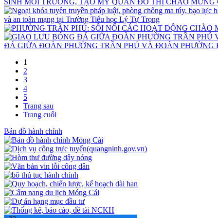
SINH MÔI TRƯỜNG, TẠO MỸ QUAN ĐÔ THỊ CHÀO MỪNG
và an toàn mạng tại Trường Tiểu học Lý Tự Trọng
ĐÁ GIỮA ĐOÀN PHƯỜNG TRẦN PHÚ VÀ ĐOÀN PHƯỜNG H
1
2
3
4
5
Trang sau
Trang cuối
Bản đồ hành chính