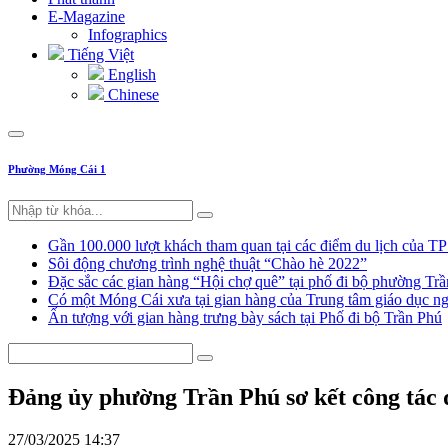
E-Magazine
Infographics
Tiếng Việt
English
Chinese
Phường Móng Cái 1
Gần 100.000 lượt khách tham quan tại các điểm du lịch của T
Sôi động chương trình nghệ thuật “Chào hè 2022”
Đặc sắc các gian hàng “Hội chợ quê” tại phố đi bộ phường Tr
Có một Móng Cái xưa tại gian hàng của Trung tâm giáo dục
Ấn tượng với gian hàng trưng bày sách tại Phố đi bộ Trần Phú
Đảng ủy phường Trần Phú sơ kết công tác 
27/03/2025 14:37