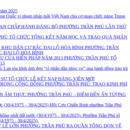
ú năm 2025
Trung Quốc vi phạm pháp luật Việt Nam cho cơ quan chức năng Trung
BAN CHẤP HÀNH ĐẢNG BỘ PHƯỜNG TRẦN PHÚ LẦN THỨ
PHÚ TỔ CHỨC TỔNG KẾT NĂM HỌC VÀ TRAO QUÀ NHÂN
PHƯỜNG TRẦN
C ĐẠI LỘ HÒA BÌNH
PHƯỜNG TRẦN PHÚ TỔ
13
 Lan tỏa hình ảnh đẹp “vì nhân dân phục vụ” qua hành động trao trả
SỰ TỔ CHỨC LỄ KẾT NẠP ĐẢNG VIÊN MỚI
PHƯỜNG TRẦN PHÚ: TRAO KINH PHÍ
N ẨM THỰC PHƯỜNG TRẦN PHÚ – ĐIỂM ĐẾN ẤN TƯỢNG
Hội Cựu Chiến Binh phường Trần Phú
Phường Trần Phú tổ
4/1975 - 30/4/2025).
PHƯỜNG TRẦN PHÚ RA QUÂN TỔNG DỌN VỆ