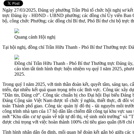
Ngày 27/03/2025, Đảng uỷ phường Trần Phú tổ chức hội nghị sơ kết
trực Đảng ủy - HĐND - UBND phường; các đồng chí Ủy viên Ban C
bộ, công chức Phường; các đồng chí Bí thư, Phó Bí thư chi bộ trực t
Quang cảnh Hội nghị
Tại hội nghị, đồng chí Trần Hữu Thanh - Phó Bí thư Thường trực Đ
Đồng chí Trần Hữu Thanh - Phó Bí thư Thường trực Đảng ủ
cáo tóm tắt tình hình thực hiện nhiệm vụ quý I năm 2025, ph
2025.
Trong quý I năm 2025,
với tinh thần đoàn kết, quyết tâm, sáng tạo, 
triển, đạt nhiều kết quả quan trọng trên các lĩnh vực. C
ông tác xây dự
"Dân tin, Đảng cử". Công tác chuẩn bị cho Đại hội Đại biểu Đảng b
Đảng Cộng sản Việt Nam được tổ chức ý nghĩa, thiết thực, đi đôi v
toán Thành phố giao. Công tác quản lý đô thị - tài nguyên môi trư
công trình nhà tạm của 17 hộ dân lấn chiếm đất công tại khu vực sa
mới "Khu dân cư tự quản về trật tự đô thị, vệ sinh môi trường" và 
được chú trọng với việc hoàn thành 100% chỉ tiêu giao quân (8/8 chỉ
Tình hình nhân dân ổn định, mối quan hệ đoàn kết gắn bó giữa các 