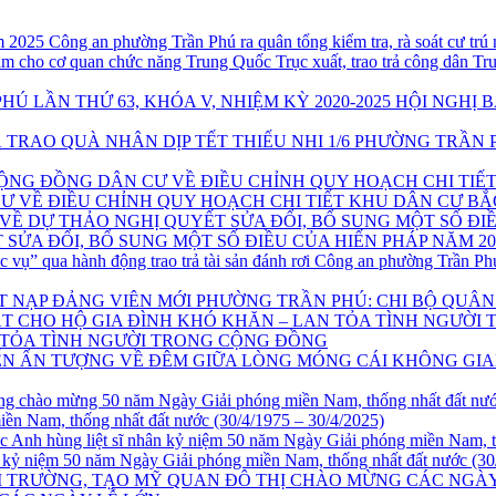
Công an phường Trần Phú ra quân tổng kiểm tra, rà soát cư tr
Trục xuất, trao trả công dân 
HỘI NGHỊ 
PHƯỜNG TRẦN 
Ư VỀ ĐIỀU CHỈNH QUY HOẠCH CHI TIẾT KHU DÂN CƯ BẮ
SỬA ĐỔI, BỔ SUNG MỘT SỐ ĐIỀU CỦA HIẾN PHÁP NĂM 20
Công an phường Trần Phú:
PHƯỜNG TRẦN PHÚ: CHI BỘ QUÂN 
 TỎA TÌNH NGƯỜI TRONG CỘNG ĐỒNG
KHÔNG GIA
iền Nam, thống nhất đất nước (30/4/1975 – 30/4/2025)
 kỷ niệm 50 năm Ngày Giải phóng miền Nam, thống nhất đất nước (30/