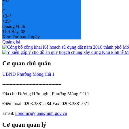
+
32
°
C
+
34°
+
25°
Quảng Ninh
Thứ Bảy, 08
Xem Dự báo 7 ngày
Quảng bá
Cơ quan chủ quản
UBND Phường Móng Cái 1
-----------------------------------------
Địa chỉ: Đường Hữu nghị, Phường Móng Cái 1
Điện thoại: 0203.3881.284 Fax: 0203.3881.071
Email:
ubndmc@quangninh.gov.vn
Cơ quan quản lý