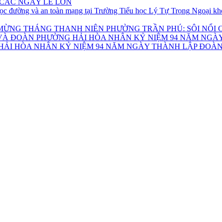
 CÁC NGÀY LỄ LỚN
Ngoại khó
PHƯỜNG TRẦN PHÚ: SÔI NỔ
ẢI HÒA NHÂN KỶ NIỆM 94 NĂM NGÀY THÀNH LẬP ĐOÀN