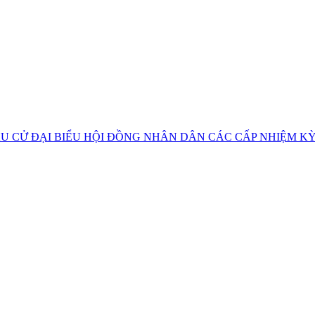
U CỬ ĐẠI BIỂU HỘI ĐỒNG NHÂN DÂN CÁC CẤP NHIỆM KỲ 