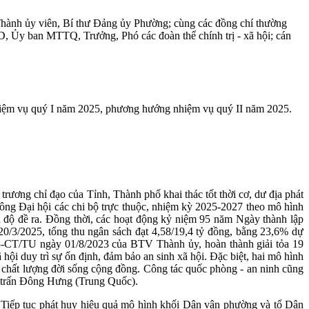
Thành ủy viên, Bí thư Đảng ủy Phường; cùng các đồng chí thường
y ban MTTQ, Trưởng, Phó các đoàn thể chính trị - xã hội; cán
nhiệm vụ quý I năm 2025, phương hướng nhiệm vụ quý II năm 2025.
 trương chỉ đạo của Tỉnh, Thành phố khai thác tốt thời cơ, dư địa phát
 công Đại hội các chi bộ trực thuộc, nhiệm kỳ 2025-2027 theo mô hình
n độ đề ra. Đồng thời, các hoạt động kỷ niệm 95 năm Ngày thành lập
20/3/2025, tổng thu ngân sách đạt 4,58/19,4 tỷ đồng, bằng 23,6% dự
ố 18-CT/TU ngày 01/8/2023 của BTV Thành ủy, hoàn thành giải tỏa 19
i duy trì sự ổn định, đảm bảo an sinh xã hội. Đặc biệt, hai mô hình
o chất lượng đời sống cộng đồng. Công tác quốc phòng - an ninh cũng
ới trấn Đông Hưng (Trung Quốc).
. Tiếp tục phát huy hiệu quả mô hình khối Dân vận phường và tổ Dân