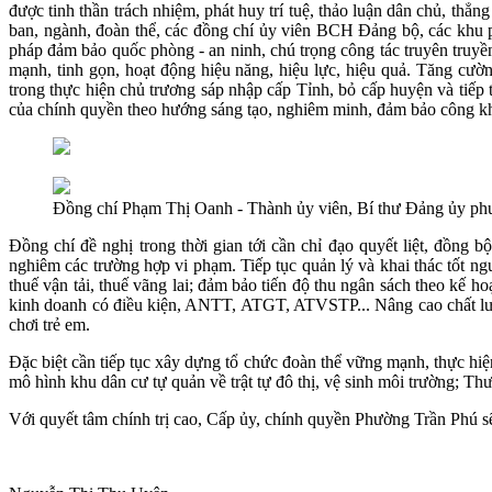
được tinh thần trách nhiệm, phát huy trí tuệ, thảo luận dân chủ, thẳ
ban, ngành, đoàn thể, các đồng chí ủy viên BCH Đảng bộ, các khu phố
pháp đảm bảo quốc phòng - an ninh, chú trọng công tác truyên truyền 
mạnh, tinh gọn, hoạt động hiệu năng, hiệu lực, hiệu quả.
Tăng cường
trong thực hiện chủ trương sáp nhập cấp Tỉnh, bỏ cấp huyện và tiếp t
của chính quyền theo hướng sáng tạo, nghiêm minh, đảm bảo công kh
Đồng chí Phạm Thị Oanh - Thành ủy viên, Bí thư Đảng ủy phư
Đồng chí đề nghị trong thời gian tới cần
chỉ đạo quyết liệt, đồng 
nghiêm các trường hợp vi phạm. Tiếp tục quản lý và khai thác tốt
thuế vận tải, thuế vãng lai; đảm bảo tiến độ thu ngân sách theo kế hoạc
kinh doanh có điều kiện, ANTT, ATGT, ATVSTP... Nâng cao chất lượng 
chơi trẻ em.
Đặc biệt cần tiếp tục xây dựng tổ chức đoàn thể vững mạnh, thực hiện tốt 
mô hình khu dân cư tự quản về trật tự đô thị, vệ sinh môi trường; T
Với quyết tâm chính trị cao, Cấp ủy, chính quyền Phường Trần Phú sẽ 