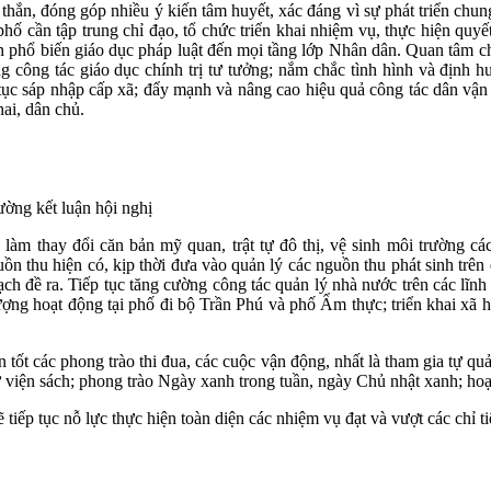
ng thắn, đóng góp nhiều ý kiến tâm huyết, xác đáng vì sự phát triển chu
 cần tập trung chỉ đạo, tổ chức triển khai nhiệm vụ, thực hiện quyết 
phổ biến giáo dục pháp luật đến mọi tầng lớp Nhân dân. Quan tâm
 công tác giáo dục chính trị tư tưởng; nắm chắc tình hình và định
ục sáp nhập cấp xã;
đẩy mạnh và nâng cao hiệu quả công tác dân vận 
ai, dân chủ.
ờng kết luận hội nghị
bộ làm thay đổi căn bản mỹ quan, trật tự đô thị, vệ sinh môi trường ca
 nguồn thu hiện có, kịp thời đưa vào quản lý các nguồn thu phát sinh 
h đề ra. Tiếp tục tăng cường công tác quản lý nhà nước trên các lĩnh v
hoạt động tại phố đi bộ Trần Phú và phố Ẩm thực; triển khai xã
các phong trào thi đua, các cuộc vận động, nhất là tham gia tự quản va
hư viện sách; phong trào Ngày xanh trong tuần, ngày Chủ nhật xanh; hoạ
tiếp tục nỗ lực thực hiện toàn diện các nhiệm vụ đạt và vượt các chỉ t