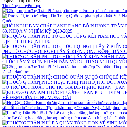
Nguyễn Thị Thu Uyên
Tin cùng chuyên mục
Quốc
63, KHÓA V, NHIỆM KỲ 2020-2025
DỊP TẾT THIẾU NHI 1/6
PHÚ TỔ CHỨC HỘI NGHỊ LẤY Ý KIẾN CỘNG ĐỒNG DÂN C
CHỨC LẤY Ý KIẾN NHÂN DÂN VỀ DỰ THẢO NGHỊ QUYẾT 
tài sản đánh rơi
HỖ TRỢ ĐỘT XUẤT CHO HỘ GIA ĐÌNH KHÓ KHĂN – LAN
VỀ ĐÊM GIỮA LÒNG MÓNG CÁI
sôi nổi tổ chức các hoạt động chào mừng 50 năm Ngày Giải phóng m
chức Lễ dâng hoa, dâng hương tưởng niệm các Anh hùng liệt sĩ nhân