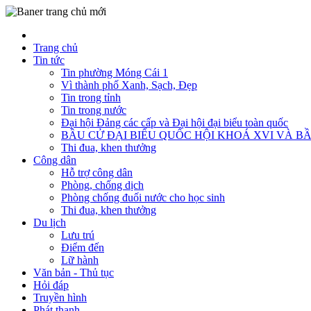
Trang chủ
Tin tức
Tin phường Móng Cái 1
Vì thành phố Xanh, Sạch, Đẹp
Tin trong tỉnh
Tin trong nước
Đại hội Đảng các cấp và Đại hội đại biểu toàn quốc
BẦU CỬ ĐẠI BIỂU QUỐC HỘI KHOÁ XVI VÀ BẦ
Thi đua, khen thưởng
Công dân
Hỗ trợ công dân
Phòng, chống dịch
Phòng chống đuối nước cho học sinh
Thi đua, khen thưởng
Du lịch
Lưu trú
Điểm đến
Lữ hành
Văn bản - Thủ tục
Hỏi đáp
Truyền hình
Phát thanh