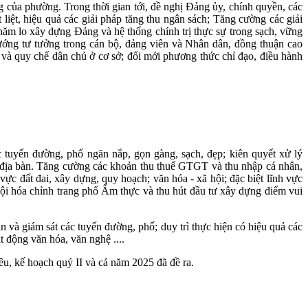
ng của phường. Trong thời gian tới, đề nghị Đảng ủy, chính quyền, các
liệt, hiệu quả các giải pháp tăng thu ngân sách; Tăng cường các giải
 chăm lo xây dựng Đảng và hệ thống chính trị thực sự trong sạch, vững
 hướng tư tưởng trong cán bộ, đảng viên và Nhân dân, đồng thuận cao
và quy chế dân chủ ở cơ sở; đổi mới phương thức chỉ đạo, điều hành
́c tuyến đường, phố ngăn nắp, gọn gàng, sạch, đẹp; kiên quyết xử lý
trên địa bàn. Tăng cường các khoản thu thuế GTGT và thu nhập cá nhân,
ực đất đai, xây dựng, quy hoạch; văn hóa - xã hội; đặc biệt lĩnh vực
 hội hóa chỉnh trang phố Ẩm thực và thu hút đầu tư xây dựng điểm vui
̀ giám sát các tuyến đường, phố; duy trì thực hiện có hiệu quả các
t động văn hóa, văn nghệ ....
iêu, kế hoạch quý II và cả năm 2025 đã đề ra.