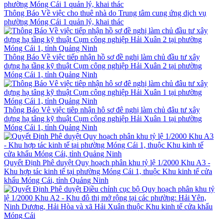
Thông Báo Về việc cho thuê nhà do Trung tâm cung ứng dịch vụ
phường Móng Cái 1 quản lý, khai thác
Thông Báo Về việc tiếp nhận hồ sơ đề nghị làm chủ đầu tư xây
dựng hạ tầng kỹ thuật Cụm công nghiệp Hải Xuân 2 tại phường
Móng Cái 1, tỉnh Quảng Ninh
Thông Báo Vê việc tiêp nhận hô sơ đê nghị làm chủ đâu tư xây
dựng hạ tâng kỹ thuật Cụm công nghiệp Hải Xuân 1 tại phường
Móng Cái 1, tỉnh Quảng Ninh
Quyết Định Phê duyệt Quy hoạch phân khu tỷ lệ 1/2000 Khu A3 -
Khu hợp tác kinh tế tại phường Móng Cái 1, thuộc Khu kinh tế cửa
khẩu Móng Cái, tỉnh Quảng Ninh