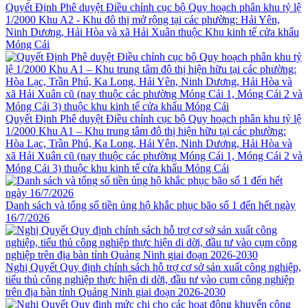
Quyết Định Phê duyệt Điều chỉnh cục bộ Quy hoạch phân khu tỷ lệ
1/2000 Khu A2 - Khu đô thị mở rộng tại các phường: Hải Yên,
Ninh Dương, Hải Hòa và xã Hải Xuân thuộc Khu kinh tế cửa khẩu
Móng Cái
Quyết Định Phê duyệt Điều chỉnh cục bộ Quy hoạch phân khu tỷ lệ
1/2000 Khu A1 – Khu trung tâm đô thị hiện hữu tại các phường:
Hòa Lạc, Trần Phú, Ka Long, Hải Yên, Ninh Dương, Hải Hòa và
xã Hải Xuân cũ (nay thuộc các phường Móng Cái 1, Móng Cái 2 và
Móng Cái 3) thuộc khu kinh tế cửa khẩu Móng Cái
Danh sách và tổng số tiền ủng hộ khắc phục bão số 1 đến hết ngày
16/7/2026
Nghị Quyết Quy định chính sách hỗ trợ cơ sở sản xuất công nghiệp,
tiểu thủ công nghiệp thực hiện di dời, đầu tư vào cụm công nghiệp
trên địa bàn tỉnh Quảng Ninh giai đoạn 2026-2030