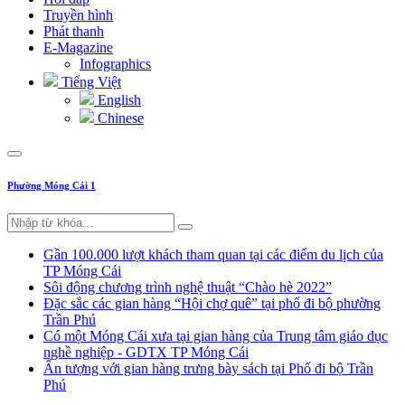
Truyền hình
Phát thanh
E-Magazine
Infographics
Tiếng Việt
English
Chinese
Phường Móng Cái 1
Gần 100.000 lượt khách tham quan tại các điểm du lịch của
TP Móng Cái
Sôi động chương trình nghệ thuật “Chào hè 2022”
Đặc sắc các gian hàng “Hội chợ quê” tại phố đi bộ phường
Trần Phú
Có một Móng Cái xưa tại gian hàng của Trung tâm giáo dục
nghề nghiệp - GDTX TP Móng Cái
Ấn tượng với gian hàng trưng bày sách tại Phố đi bộ Trần
Phú