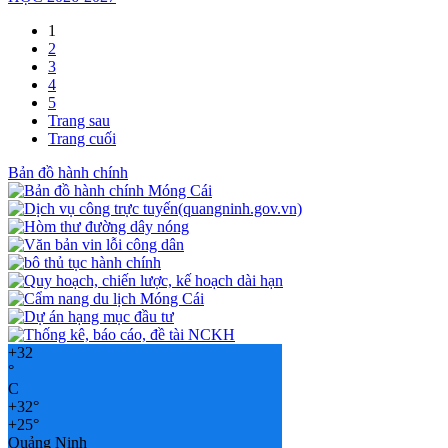
1
2
3
4
5
Trang sau
Trang cuối
Bản đồ hành chính
+
32
°
C
+
32°
+
25°
Quảng Ninh