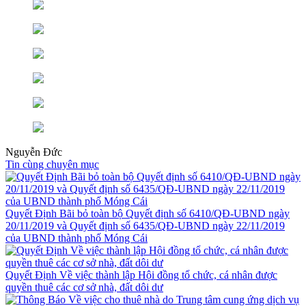
Nguyễn Đức
Tin cùng chuyên mục
Quyết Định Bãi bỏ toàn bộ Quyết định số 6410/QĐ-UBND ngày
20/11/2019 và Quyết định số 6435/QĐ-UBND ngày 22/11/2019
của UBND thành phố Móng Cái
Quyết Định Về việc thành lập Hội đồng tổ chức, cá nhân được
quyền thuê các cơ sở nhà, đất dôi dư