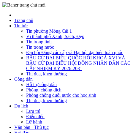
Trang chủ
Tin tức
Tin phường Móng Cái 1
Vì thành phố Xanh, Sạch, Đẹp
Tin trong tỉnh
Tin trong nước
Đại hội Đảng các cấp và Đại hội đại biểu toàn quốc
BẦU CỬ ĐẠI BIỂU QUỐC HỘI KHOÁ XVI VÀ
BẦU CỬ ĐẠI BIỂU HỘI ĐỒNG NHÂN DÂN CÁC
CẤP NHIỆM KỲ 2026-2031
Thi đua, khen thưởng
Công dân
Hỗ trợ công dân
Phòng, chống dịch
Phòng chống đuối nước cho học sinh
Thi đua, khen thưởng
Du lịch
Lưu trú
Điểm đến
Lữ hành
Văn bản - Thủ tục
Hỏi đáp