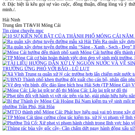
ở. Đặc biệt là kêu gọi sự vào cuộc, đồng thuận, đồng lòng và ý t
minh./.
Hải Ninh
Trung tâm TT&VH Móng Cái
Tin cùng chuyên mục
Ra quân xây dựn
Móng Cái hướng đến thành 
TRƯỜNG ỨNG PHÓ VỚI BÃO - LŨ LỤT
V
Móng Cái: Lập lại trật tự đô thị
phường Trần Phú, Hải Hòa