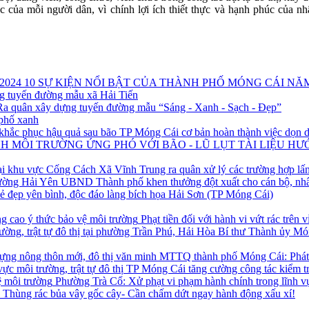
hức của mỗi người dân, vì chính lợi ích thiết thực và hạnh phúc của
10 SỰ KIỆN NỔI BẬT CỦA THÀNH PHỐ MÓNG CÁI NĂM
g tuyến đường mẫu xã Hải Tiến
Ra quân xây dựng tuyến đường mẫu “Sáng - Xanh - Sạch - Đẹp”
phố xanh
TP Móng Cái cơ bản hoàn thành việc dọn d
TÀI LIỆU H
Xã Vĩnh Trung ra quân xử lý các trường hợp l
UBND Thành phố khen thưởng đột xuất cho cán bộ, nh
ẻ đẹp yên bình, độc đáo làng bích họa Hải Sơn (TP Móng Cái)
Phạt tiền đối với hành vi vứt rác trên
Bí thư Thành ủy Móng
MTTQ thành phố Móng Cái: Phát hu
TP Móng Cái tăng cường công tác kiểm tra,
Phường Trà Cổ: Xử phạt vi phạm hành chính trong lĩnh v
Thùng rác bủa vây gốc cây- Cần chấm dứt ngay hành động xấu xí!