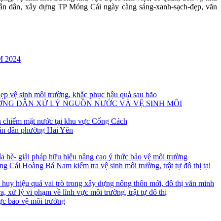
 nhân dân, xây dựng TP Móng Cái ngày càng sáng-xanh-sạch-đẹp, văn
 2024
ẹp vệ sinh môi trường, khắc phục hậu quả sau bão
ƯỚNG DẪN XỬ LÝ NGUỒN NƯỚC VÀ VỆ SINH MÔI
ấn chiếm mặt nước tại khu vực Cống Cách
ân dân phường Hải Yên
 vỉa hè- giải pháp hữu hiệu nâng cao ý thức bảo vệ môi trường
 Cái Hoàng Bá Nam kiểm tra vệ sinh môi trường, trật tự đô thị tại
y hiệu quả vai trò trong xây dựng nông thôn mới, đô thị văn minh
 xử lý vi phạm về lĩnh vực môi trường, trật tự đô thị
ực bảo vệ môi trường