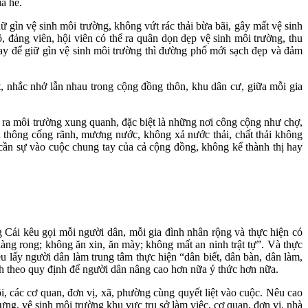
a hè.
gìn vệ sinh môi trường, không vứt rác thải bừa bãi, gây mất vệ sinh
 đảng viên, hội viên có thể ra quân dọn dẹp vệ sinh môi trường, thu
tay để giữ gìn vệ sinh môi trường thì đường phố mới sạch đẹp và đảm
, nhắc nhở lẫn nhau trong cộng đồng thôn, khu dân cư, giữa mỗi gia
i ra môi trường xung quanh, đặc biệt là những nơi công cộng như chợ,
ơi thông cống rãnh, mương nước, không xả nước thải, chất thải không
 cần sự vào cuộc chung tay của cả cộng đồng, không kể thành thị hay
 Cái kêu gọi mỗi người dân, mỗi gia đình nhân rộng và thực hiện có
ng rong; không ăn xin, ăn mày; không mất an ninh trật tự”. Và thực
êu lấy người dân làm trung tâm thực hiện “dân biết, dân bàn, dân làm,
nh theo quy định để người dân nâng cao hơn nữa ý thức hơn nữa.
, các cơ quan, đơn vị, xã, phường cùng quyết liệt vào cuộc. Nêu cao
dựng, vệ sinh môi trường khu vực trụ sở làm việc, cơ quan, đơn vị, nhà