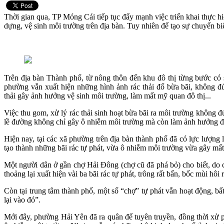
Thời gian qua, TP Móng Cái tiếp tục đẩy mạnh việc triển khai thực h
dựng, vệ sinh môi trường trên địa bàn. Tuy nhiên để tạo sự chuyển bi
Trên địa bàn Thành phố, từ nông thôn đến khu đô thị từng bước có
phường vẫn xuất hiện những hình ảnh rác thải đổ bừa bãi, không đún
thải gây ảnh hưởng vệ sinh môi trường, làm mất mỹ quan đô thị...
Việc thu gom, xử lý rác thải sinh hoạt bừa bãi ra môi trường không đ
lề đường không chỉ gây ô nhiễm môi trường mà còn làm ảnh hưởng 
Hiện nay, tại các xã phường trên địa bàn thành phố đã có lực lượng 
tạo thành những bãi rác tự phát, vừa ô nhiễm môi trường vừa gây mấ
Một người dân ở gần chợ Hải Đông (chợ cũ đã phá bỏ) cho biết, do ch
thoảng lại xuất hiện vài ba bãi rác tự phát, trông rất bẩn, bốc mùi hôi 
Còn tại trung tâm thành phố, một số “chợ” tự phát vẫn hoạt động, b
lại vào đó”.
Mới đây, phường Hải Yên đã ra quân để tuyên truyền, đồng thời xử ph