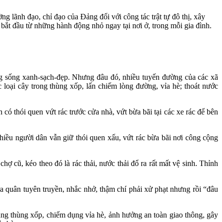
 lãnh đạo, chỉ đạo của Đảng đối với công tác trật tự đô thị, xây
 bắt đầu từ những hành động nhỏ ngay tại nơi ở, trong mỗi gia đình.
ng sống xanh-sạch-đẹp. Nhưng đâu đó, nhiều tuyến đường của các xã
 loại cây trong thùng xốp, lấn chiếm lòng đường, vỉa hè; thoát nước
có thói quen vứt rác trước cửa nhà, vứt bừa bãi tại các xe rác để bên
nhiều người dân vẫn giữ thói quen xấu, vứt rác bừa bãi nơi công cộng
 cũ, kéo theo đó là rác thải, nước thải đổ ra rất mất vệ sinh. Thỉnh
a quân tuyên truyền, nhắc nhở, thậm chí phải xử phạt nhưng rồi “đâu
dụng thùng xốp, chiếm dụng vỉa hè, ảnh hưởng an toàn giao thông, gây