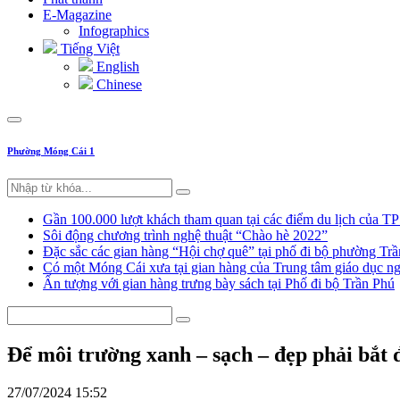
E-Magazine
Infographics
Tiếng Việt
English
Chinese
Phường Móng Cái 1
Gần 100.000 lượt khách tham quan tại các điểm du lịch của T
Sôi động chương trình nghệ thuật “Chào hè 2022”
Đặc sắc các gian hàng “Hội chợ quê” tại phố đi bộ phường Tr
Có một Móng Cái xưa tại gian hàng của Trung tâm giáo dục
Ấn tượng với gian hàng trưng bày sách tại Phố đi bộ Trần Phú
Để môi trường xanh – sạch – đẹp phải bắt 
27/07/2024 15:52