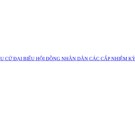
U CỬ ĐẠI BIỂU HỘI ĐỒNG NHÂN DÂN CÁC CẤP NHIỆM KỲ 