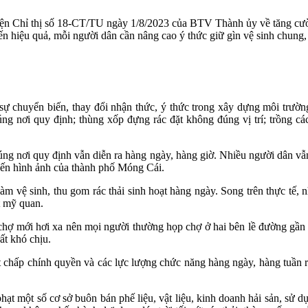
iện Chỉ thị số 18-CT/TU ngày 1/8/2023 của BTV Thành ủy về tăng cường
ến hiệu quả, mỗi người dân cần nâng cao ý thức giữ gìn vệ sinh chung,
 sự chuyển biến, thay đổi nhận thức, ý thức trong xây dựng môi trườ
g nơi quy định; thùng xốp đựng rác đặt không đúng vị trí; trồng các
úng nơi quy định vẫn diễn ra hàng ngày, hàng giờ. Nhiều người dân vẫn 
đến hình ảnh của thành phố Móng Cái.
làm vệ sinh, thu gom rác thải sinh hoạt hàng ngày. Song trên thực tế, 
t mỹ quan.
ợ mới hơi xa nên mọi người thường họp chợ ở hai bên lề đường gần chợ
rất khó chịu.
ất chấp chính quyền và các lực lượng chức năng hàng ngày, hàng tuần r
ạt một số cơ sở buôn bán phế liệu, vật liệu, kinh doanh hải sản, sử 