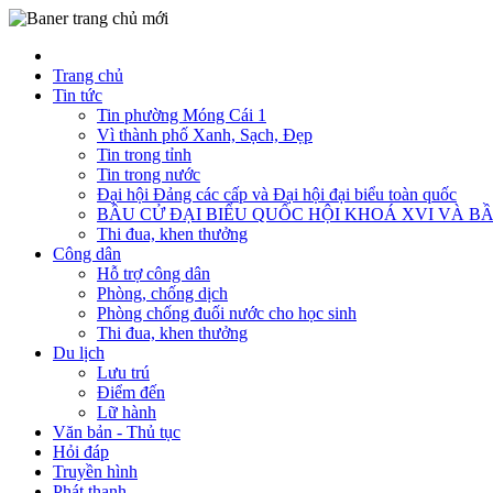
Trang chủ
Tin tức
Tin phường Móng Cái 1
Vì thành phố Xanh, Sạch, Đẹp
Tin trong tỉnh
Tin trong nước
Đại hội Đảng các cấp và Đại hội đại biểu toàn quốc
BẦU CỬ ĐẠI BIỂU QUỐC HỘI KHOÁ XVI VÀ BẦ
Thi đua, khen thưởng
Công dân
Hỗ trợ công dân
Phòng, chống dịch
Phòng chống đuối nước cho học sinh
Thi đua, khen thưởng
Du lịch
Lưu trú
Điểm đến
Lữ hành
Văn bản - Thủ tục
Hỏi đáp
Truyền hình
Phát thanh