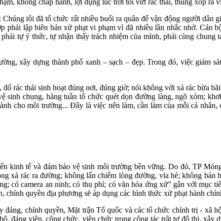
, không chấp hành, lợi dụng lúc trời tối vứt rác thải, thùng xốp ra vỉ
úng tôi đã tổ chức rất nhiều buổi ra quân để vận động người dân giữ 
phải lập biên bản xử phạt vi phạm vì đã nhiều lần nhắc nhở. Cán bộ,
phải tự ý thức, tự nhận thấy trách nhiệm của mình, phải cùng chung 
rường, xây dựng thành phố xanh – sạch – đẹp. Trong đó, việc giám sát
 đổ rác thải sinh hoạt đúng nơi, đúng giờ; nói không với xả rác bừa bã
n vệ sinh chung, hàng tuần tổ chức quét dọn đường làng, ngõ xóm; kh
 lành cho môi trường... Đây là việc nên làm, cần làm của mỗi cá nhân,
riển kinh tế và đảm bảo vệ sinh môi trường bền vững. Do đó, TP Móng
ng xả rác ra đường; không lấn chiếm lòng đường, vỉa hè; không bán hà
ộng; có camera an ninh; có thu phí; có văn hóa ứng xử” gắn với mục ti
n, chính quyền địa phương sẽ áp dụng các hình thức xử phạt hành chí
ng, chính quyền, Mặt trận Tổ quốc và các tổ chức chính trị - xã hội
ộ, đảng viên, công chức, viên chức trong công tác trật tự đô thị, xây 