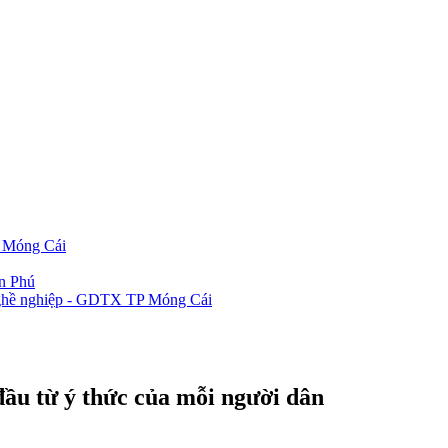
P Móng Cái
ần Phú
 nghề nghiệp - GDTX TP Móng Cái
đầu từ ý thức của mỗi người dân