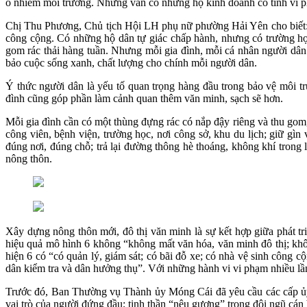
ô nhiễm môi trường. Nhưng vẫn có những hộ kinh doanh cố tình vi phạm
Chị Thu Phương, Chủ tịch Hội LH phụ nữ phường Hải Yên cho biết: Ch
công cộng. Có những hộ dân tự giác chấp hành, nhưng có trường hợp 
gom rác thải hàng tuần. Nhưng mỗi gia đình, mỗi cá nhân người dân 
bảo cuộc sống xanh, chất lượng cho chính mỗi người dân.
Ý thức người dân là yếu tố quan trọng hàng đầu trong bảo vệ môi t
đình cũng góp phần làm cảnh quan thêm văn minh, sạch sẽ hơn.
Mỗi gia đình cần có một thùng đựng rác có nắp đậy riêng và thu gom,
công viên, bệnh viện, trường học, nơi công sở, khu du lịch; giữ gì
đúng nơi, đúng chỗ; trả lại đường thông hè thoáng, không khí trong
nông thôn.
Xây dựng nông thôn mới, đô thị văn minh là sự kết hợp giữa phát t
hiệu quả mô hình 6 không “không mất văn hóa, văn minh đô thị; khô
hiện 6 có “có quản lý, giám sát; có bãi đỗ xe; có nhà vệ sinh công c
dân kiểm tra và dân hưởng thụ”. Với những hành vi vi phạm nhiều lầ
Trước đó, Ban Thường vụ Thành ủy Móng Cái đã yêu cầu các cấp ủy đả
vai trò của người đứng đầu; tinh thần “nêu gương” trong đội ngũ cán b