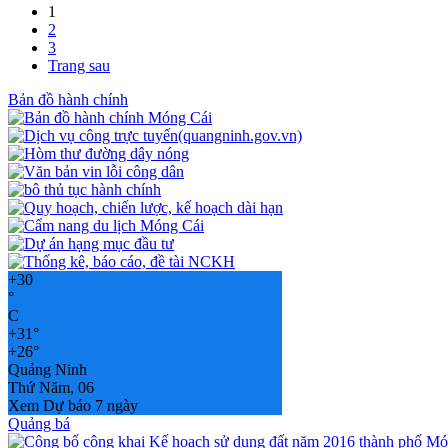
1
2
3
Trang sau
Bản đồ hành chính
+
30
°
C
+
31°
+
26°
Quảng Ninh
Thứ Năm, 06
Xem Dự báo 7 ngày
Quảng bá