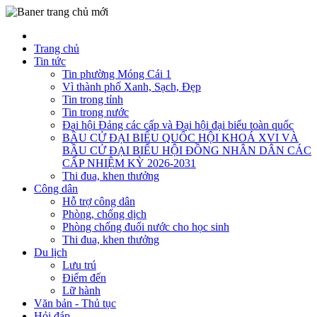
Trang chủ
Tin tức
Tin phường Móng Cái 1
Vì thành phố Xanh, Sạch, Đẹp
Tin trong tỉnh
Tin trong nước
Đại hội Đảng các cấp và Đại hội đại biểu toàn quốc
BẦU CỬ ĐẠI BIỂU QUỐC HỘI KHOÁ XVI VÀ
BẦU CỬ ĐẠI BIỂU HỘI ĐỒNG NHÂN DÂN CÁC
CẤP NHIỆM KỲ 2026-2031
Thi đua, khen thưởng
Công dân
Hỗ trợ công dân
Phòng, chống dịch
Phòng chống đuối nước cho học sinh
Thi đua, khen thưởng
Du lịch
Lưu trú
Điểm đến
Lữ hành
Văn bản - Thủ tục
Hỏi đáp