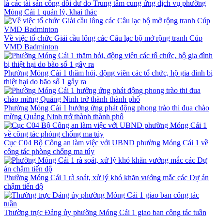
là các tài sản công dôi dư do Trung tâm cung ứng dịch vụ phường
Móng Cái 1 quản lý, khai thác
Về việc tổ chức Giải cầu lông các Câu lạc bộ mở rộng tranh Cúp
VMD Badminton
Phường Móng Cái 1 thăm hỏi, động viên các tổ chức, hộ gia đình bị
thiệt hại do bão số 1 gây ra
Phường Móng Cái 1 hưởng ứng phát động phong trào thi đua chào
mừng Quảng Ninh trở thành thành phố
Cục C04 Bộ Công an làm việc với UBND phường Móng Cái 1 về
công tác phòng chống ma túy
Phường Móng Cái 1 rà soát, xử lý khó khăn vướng mắc các Dự án
chậm tiến độ
Thường trực Đảng ủy phường Móng Cái 1 giao ban công tác tuần