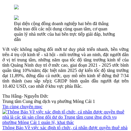
Đại diện cộng đồng doanh nghiệp hai bên đã thẳng
thắn trao đổi các nội dung cùng quan tâm, cơ quan
quản lý nhà nước của hai bên trực tiếp giải đáp, hướng
dẫn
Với việc không ngừng đổi mới tư duy phát triển nhanh, bền vững
trên 4 trụ cột kinh tế - xã hội - môi trường và an ninh, đặt người dân
ở vị trí trung tâm, những năm qua tốc độ tăng trưởng kinh tế của
tỉnh Quảng Ninh duy trì ở mức cao, giai đoạn 2021 - 2025 ước bình
quân tăng 10%/năm; đặc biệt năm 2025 dự kiến tốc độ tăng trưởng
đạt 11,89%, đứng đầu cả nước, quy mô nền kinh tế đứng thứ 7/34
tỉnh thành (sau sắp xếp); GRDP bình quân đầu người đạt trên
10.402 USD, cao nhất ở khu vực phía Bắc.
Thu Hằng- Nguyễn Đức
Trung tâm Cung ứng dịch vụ phường Móng Cái 1
Tin cùng chuyên mục
Thông Báo Về việc xác định tổ chức, cá nhân được quyền thuê nhà