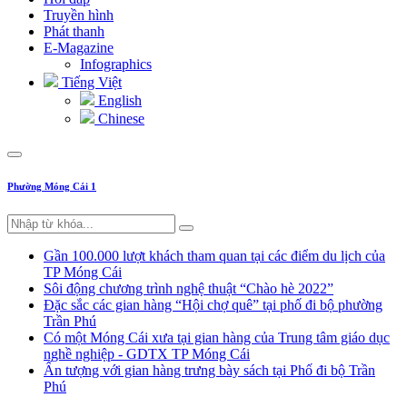
Truyền hình
Phát thanh
E-Magazine
Infographics
Tiếng Việt
English
Chinese
Phường Móng Cái 1
Gần 100.000 lượt khách tham quan tại các điểm du lịch của
TP Móng Cái
Sôi động chương trình nghệ thuật “Chào hè 2022”
Đặc sắc các gian hàng “Hội chợ quê” tại phố đi bộ phường
Trần Phú
Có một Móng Cái xưa tại gian hàng của Trung tâm giáo dục
nghề nghiệp - GDTX TP Móng Cái
Ấn tượng với gian hàng trưng bày sách tại Phố đi bộ Trần
Phú