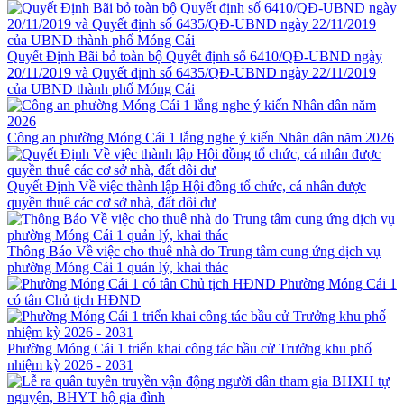
Quyết Định Bãi bỏ toàn bộ Quyết định số 6410/QĐ-UBND ngày
20/11/2019 và Quyết định số 6435/QĐ-UBND ngày 22/11/2019
của UBND thành phố Móng Cái
Công an phường Móng Cái 1 lắng nghe ý kiến Nhân dân năm 2026
Quyết Định Về việc thành lập Hội đồng tổ chức, cá nhân được
quyền thuê các cơ sở nhà, đất dôi dư
Thông Báo Về việc cho thuê nhà do Trung tâm cung ứng dịch vụ
phường Móng Cái 1 quản lý, khai thác
Phường Móng Cái 1
có tân Chủ tịch HĐND
Phường Móng Cái 1 triển khai công tác bầu cử Trưởng khu phố
nhiệm kỳ 2026 - 2031