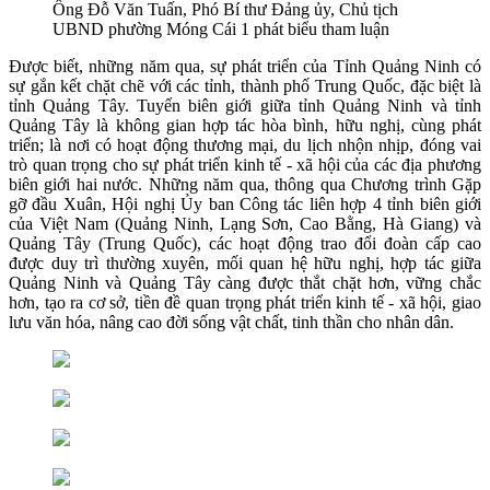
Ông Đỗ Văn Tuấn, Phó Bí thư Đảng ủy, Chủ tịch
UBND phường Móng Cái 1 phát biểu tham luận
Được biết, những năm qua, sự phát triển của Tỉnh Quảng Ninh có
sự gắn kết chặt chẽ với các tỉnh, thành phố Trung Quốc, đặc biệt là
tỉnh Quảng Tây. Tuyến biên giới giữa tỉnh Quảng Ninh và tỉnh
Quảng Tây là không gian hợp tác hòa bình, hữu nghị, cùng phát
triển; là nơi có hoạt động thương mại, du lịch nhộn nhịp, đóng vai
trò quan trọng cho sự phát triển kinh tế - xã hội của các địa phương
biên giới hai nước. Những năm qua, thông qua Chương trình Gặp
gỡ đầu Xuân, Hội nghị Ủy ban Công tác liên hợp 4 tỉnh biên giới
của Việt Nam (Quảng Ninh, Lạng Sơn, Cao Bằng, Hà Giang) và
Quảng Tây (Trung Quốc), các hoạt động trao đổi đoàn cấp cao
được duy trì thường xuyên, mối quan hệ hữu nghị, hợp tác giữa
Quảng Ninh và Quảng Tây càng được thắt chặt hơn, vững chắc
hơn, tạo ra cơ sở, tiền đề quan trọng phát triển kinh tế - xã hội, giao
lưu văn hóa, nâng cao đời sống vật chất, tinh thần cho nhân dân.