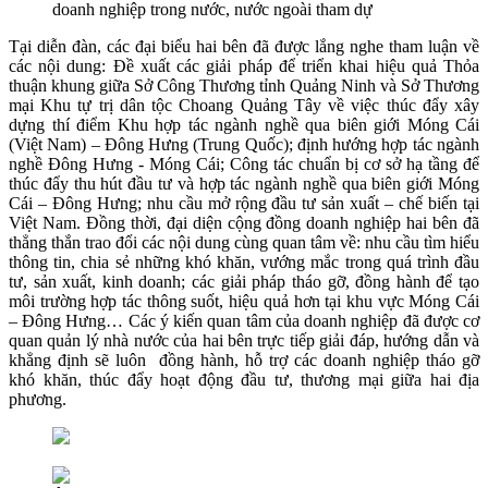
doanh nghiệp trong nước, nước ngoài tham dự
Tại diễn đàn, các đại biểu hai bên đã được lắng nghe tham luận về
các nội dung: Đề xuất các giải pháp để triển khai hiệu quả Thỏa
thuận khung giữa Sở Công Thương tỉnh Quảng Ninh và Sở Thương
mại Khu tự trị dân tộc Choang Quảng Tây về việc thúc đẩy xây
dựng thí điểm Khu hợp tác ngành nghề qua biên giới Móng Cái
(Việt Nam) – Đông Hưng (Trung Quốc); định hướng hợp tác ngành
nghề Đông Hưng - Móng Cái; Công tác chuẩn bị cơ sở hạ tầng để
thúc đẩy thu hút đầu tư và hợp tác ngành nghề qua biên giới Móng
Cái – Đông Hưng; nhu cầu mở rộng đầu tư sản xuất – chế biến tại
Việt Nam. Đồng thời, đại diện cộng đồng doanh nghiệp hai bên đã
thẳng thắn trao đổi các nội dung cùng quan tâm về: nhu cầu tìm hiểu
thông tin, chia sẻ những khó khăn, vướng mắc trong quá trình đầu
tư, sản xuất, kinh doanh; các giải pháp tháo gỡ, đồng hành để tạo
môi trường hợp tác thông suốt, hiệu quả hơn tại khu vực Móng Cái
– Đông Hưng… Các ý kiến quan tâm của doanh nghiệp đã được cơ
quan quản lý nhà nước của hai bên trực tiếp giải đáp, hướng dẫn và
khẳng định sẽ luôn đồng hành, hỗ trợ các doanh nghiệp tháo gỡ
khó khăn, thúc đẩy hoạt động đầu tư, thương mại giữa hai địa
phương.