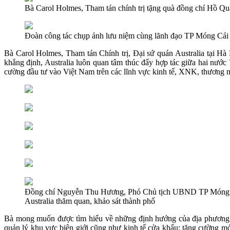
Bà Carol Holmes, Tham tán chính trị tặng quà đồng chí Hồ
Đoàn công tác chụp ảnh lưu niệm cùng lãnh đạo TP Móng Cá
Bà Carol Holmes, Tham tán Chính trị, Đại sứ quán Australia tại Hà
khẳng định, Australia luôn quan tâm thúc đẩy hợp tác giữa hai nướ
cường đầu tư vào Việt Nam trên các lĩnh vực kinh tế, XNK, thương 
Đồng chí Nguyễn Thu Hương, Phó Chủ tịch UBND TP Móng C
Australia thăm quan, khảo sát thành phố
Bà mong muốn được tìm hiểu về những định hướng của địa phương tro
quản lý khu vực biên giới cũng như kinh tế cửa khẩu; tăng cường mở