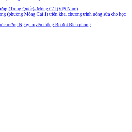
Hưng (Trung Quốc)- Móng Cái (Việt Nam)
ng (phường Móng Cái 1) triển khai chương trình uống sữa cho học
úc mừng Ngày truyền thống Bộ đội Biên phòng