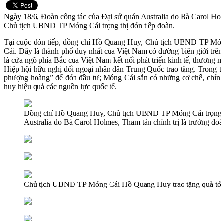
Ngày 18/6, Đoàn công tác của Đại sứ quán Australia do Bà Carol Holm
Chủ tịch UBND TP Móng Cái trọng thị đón tiếp đoàn.
Tại cuộc đón tiếp, đồng chí Hồ Quang Huy, Chủ tịch UBND TP Móng Cá
Cái. Đây là thành phố duy nhất của Việt Nam có đường biên giới trên 
là cửa ngõ phía Bắc của Việt Nam kết nối phát triển kinh tế, thươn
Hiệp hội hữu nghị đối ngoại nhân dân Trung Quốc trao tặng. Trong tư
phượng hoàng” để đón đầu tư; Móng Cái sẵn có những cơ chế, chính s
huy hiệu quả các nguồn lực quốc tế.
Đồng chí Hồ Quang Huy, Chủ tịch UBND TP Móng Cái trọng th
Australia do Bà Carol Holmes, Tham tán chính trị là trưởng 
Chủ tịch UBND TP Móng Cái Hồ Quang Huy trao tặng quà tới 