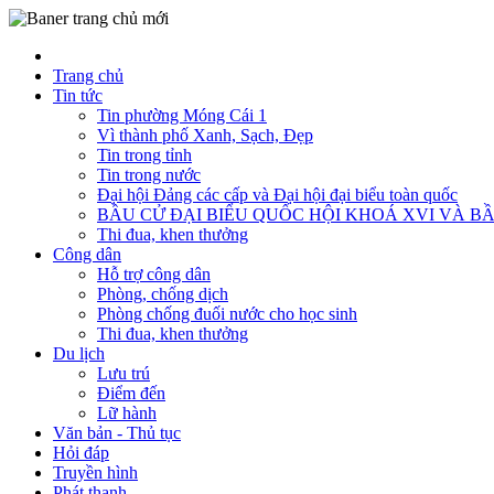
Trang chủ
Tin tức
Tin phường Móng Cái 1
Vì thành phố Xanh, Sạch, Đẹp
Tin trong tỉnh
Tin trong nước
Đại hội Đảng các cấp và Đại hội đại biểu toàn quốc
BẦU CỬ ĐẠI BIỂU QUỐC HỘI KHOÁ XVI VÀ BẦ
Thi đua, khen thưởng
Công dân
Hỗ trợ công dân
Phòng, chống dịch
Phòng chống đuối nước cho học sinh
Thi đua, khen thưởng
Du lịch
Lưu trú
Điểm đến
Lữ hành
Văn bản - Thủ tục
Hỏi đáp
Truyền hình
Phát thanh