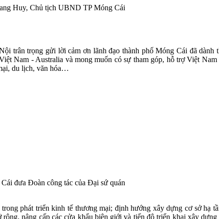
 Quang Huy, Chủ tịch UBND TP Móng Cái
i
 Nội trân trọng gửi lời cảm ơn lãnh đạo thành phố Móng Cái đã dành t
c Việt Nam - Australia và mong muốn có sự tham góp, hỗ trợ Việt Nam
mại, du lịch, văn hóa…
ái đưa Đoàn công tác của Đại sứ quán
ng phát triển kinh tế thương mại; định hướng xây dựng cơ sở hạ tầng
 rộng, nâng cấp các cửa khẩu biên giới và tiến độ triển khai xây dự