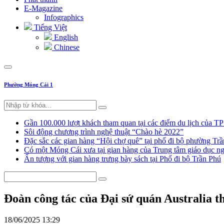
E-Magazine
Infographics
Tiếng Việt
English
Chinese
Phường Móng Cái 1
Gần 100.000 lượt khách tham quan tại các điểm du lịch của T
Sôi động chương trình nghệ thuật “Chào hè 2022”
Đặc sắc các gian hàng “Hội chợ quê” tại phố đi bộ phường Tr
Có một Móng Cái xưa tại gian hàng của Trung tâm giáo dục
Ấn tượng với gian hàng trưng bày sách tại Phố đi bộ Trần Phú
Đoàn công tác của Đại sứ quán Australia 
18/06/2025 13:29