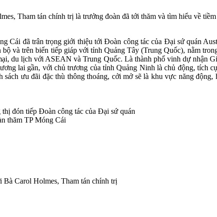
es, Tham tán chính trị là trưởng đoàn đã tới thăm và tìm hiểu về tiề
i đã trân trọng giới thiệu tới Đoàn công tác của Đại sứ quán Austral
bộ và trên biển tiếp giáp với tỉnh Quảng Tây (Trung Quốc), nằm trong Kh
g mại, du lịch với ASEAN và Trung Quốc. Là thành phố vinh dự nhận G
ơng lai gần, với chủ trương của tỉnh Quảng Ninh là chủ động, tích cực
ách ưu đãi đặc thù thông thoáng, cởi mở sẽ là khu vực năng động, hội 
ị đón tiếp Đoàn công tác của Đại sứ quán
đoàn thăm TP Móng Cái
Bà Carol Holmes, Tham tán chính trị