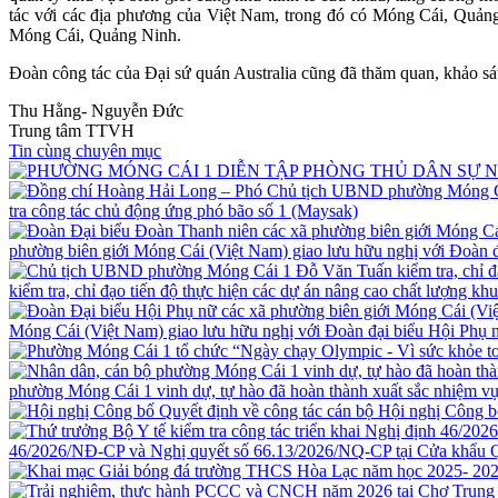
tác với các địa phương của Việt Nam, trong đó có Móng Cái, Quảng 
Móng Cái, Quảng Ninh.
Đoàn công tác của Đại sứ quán Australia cũng đã thăm quan, khảo sá
Thu Hằng- Nguyễn Đức
Trung tâm TTVH
Tin cùng chuyên mục
tra công tác chủ động ứng phó bão số 1 (Maysak)
phường biên giới Móng Cái (Việt Nam) giao lưu hữu nghị với Đoàn
kiểm tra, chỉ đạo tiến độ thực hiện các dự án nâng cao chất lượng kh
Móng Cái (Việt Nam) giao lưu hữu nghị với Đoàn đại biểu Hội Ph
phường Móng Cái 1 vinh dự, tự hào đã hoàn thành xuất sắc nhiệm vụ
Hội nghị Công b
46/2026/NĐ-CP và Nghị quyết số 66.13/2026/NQ-CP tại Cửa khẩu 