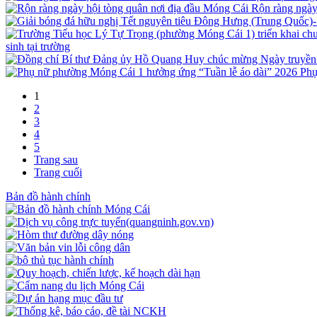
Rộn ràng ngày
sinh tại trường
Phụ
1
2
3
4
5
Trang sau
Trang cuối
Bản đồ hành chính