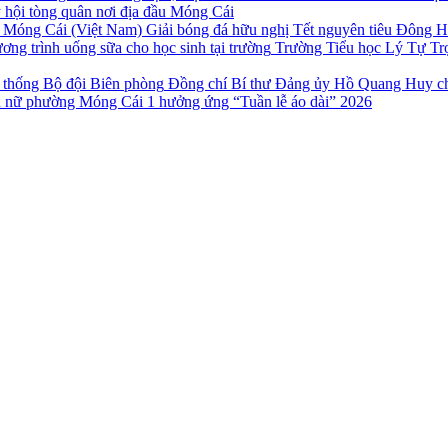
 hội tòng quân nơi địa đầu Móng Cái
Giải bóng đá hữu nghị Tết nguyên tiêu Đông 
Trường Tiểu học Lý Tự Trọ
Đồng chí Bí thư Đảng ủy Hồ Quang Huy ch
 nữ phường Móng Cái 1 hưởng ứng “Tuần lễ áo dài” 2026