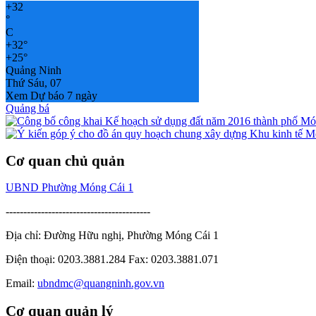
+
32
°
C
+
32°
+
25°
Quảng Ninh
Thứ Sáu, 07
Xem Dự báo 7 ngày
Quảng bá
Cơ quan chủ quản
UBND Phường Móng Cái 1
-----------------------------------------
Địa chỉ: Đường Hữu nghị, Phường Móng Cái 1
Điện thoại: 0203.3881.284 Fax: 0203.3881.071
Email:
ubndmc@quangninh.gov.vn
Cơ quan quản lý