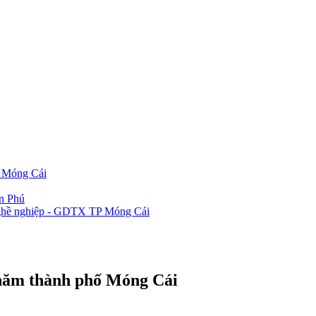
P Móng Cái
ần Phú
 nghề nghiệp - GDTX TP Móng Cái
thăm thành phố Móng Cái