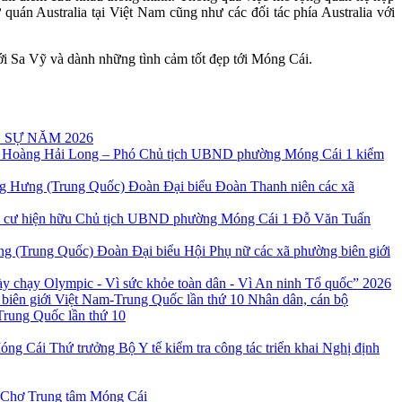
uán Australia tại Việt Nam cũng như các đối tác phía Australia với
ới Sa Vỹ và dành những tình cảm tốt đẹp tới Móng Cái.
 SỰ NĂM 2026
 Hoàng Hải Long – Phó Chủ tịch UBND phường Móng Cái 1 kiểm
Đoàn Đại biểu Đoàn Thanh niên các xã
Chủ tịch UBND phường Móng Cái 1 Đỗ Văn Tuấn
Đoàn Đại biểu Hội Phụ nữ các xã phường biên giới
 chạy Olympic - Vì sức khỏe toàn dân - Vì An ninh Tổ quốc” 2026
Nhân dân, cán bộ
Trung Quốc lần thứ 10
Thứ trưởng Bộ Y tế kiểm tra công tác triển khai Nghị định
 Chợ Trung tâm Móng Cái