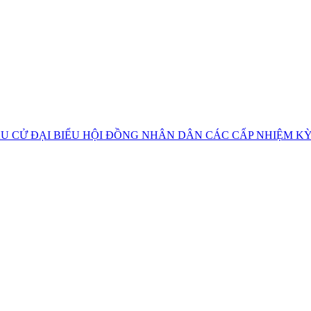
U CỬ ĐẠI BIỂU HỘI ĐỒNG NHÂN DÂN CÁC CẤP NHIỆM KỲ 