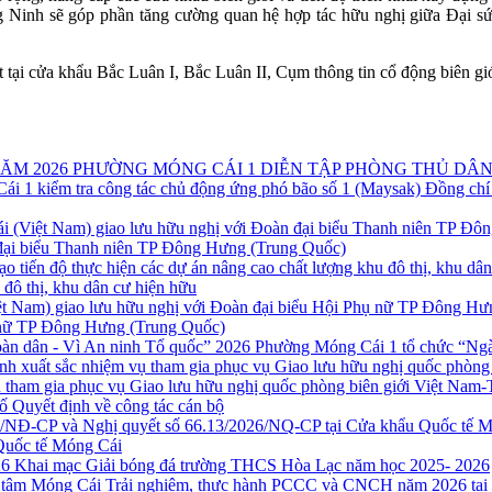
Ninh sẽ góp phần tăng cường quan hệ hợp tác hữu nghị giữa Đại sứ q
t tại cửa khẩu Bắc Luân I, Bắc Luân II, Cụm thông tin cổ động biên gi
PHƯỜNG MÓNG CÁI 1 DIỄN TẬP PHÒNG THỦ DÂN
Đồng chí
 đại biểu Thanh niên TP Đông Hưng (Trung Quốc)
u đô thị, khu dân cư hiện hữu
ụ nữ TP Đông Hưng (Trung Quốc)
Phường Móng Cái 1 tổ chức “Ngày
 tham gia phục vụ Giao lưu hữu nghị quốc phòng biên giới Việt Nam-
ố Quyết định về công tác cán bộ
Quốc tế Móng Cái
Khai mạc Giải bóng đá trường THCS Hòa Lạc năm học 2025- 2026
Trải nghiệm, thực hành PCCC và CNCH năm 2026 tại