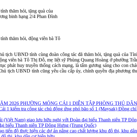
ỉnh thăm hỏi, tặng quà của
ơng binh hạng 2/4 Phan Đình
ỉnh thăm hỏi, động viên bà Tô
Chủ tịch UBND tỉnh cùng đoàn công tác đã thăm hỏi, tặng quà của 
động viên bà Tô Thị Đỗ, mẹ liệt sỹ Phùng Quang Hoàng ở phường Tr
 tục phát huy truyền thống cách mạng, là tấm gương sáng cho con cháu 
 Chủ tịch UBND tỉnh cũng yêu cầu cấp ủy, chính quyền địa phương thư
PHƯỜNG MÓNG CÁI 1 DIỄN TẬP PHÒNG THỦ DÂN
Đồng chí
 đại biểu Thanh niên TP Đông Hưng (Trung Quốc)
u đô thị, khu dân cư hiện hữu