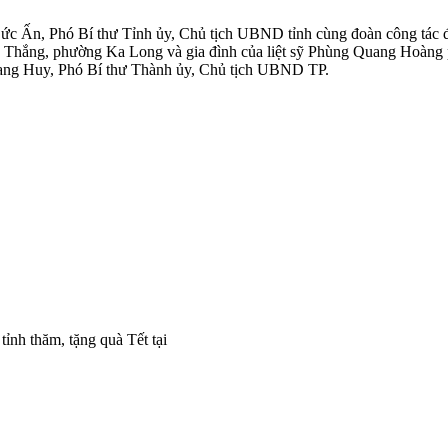
 Ấn, Phó Bí thư Tỉnh ủy, Chủ tịch UBND tỉnh cùng đoàn công tác đã đ
h Thắng, phường Ka Long và gia đình của liệt sỹ Phùng Quang Hoàng
uang Huy, Phó Bí thư Thành ủy, Chủ tịch UBND TP.
nh thăm, tặng quà Tết tại