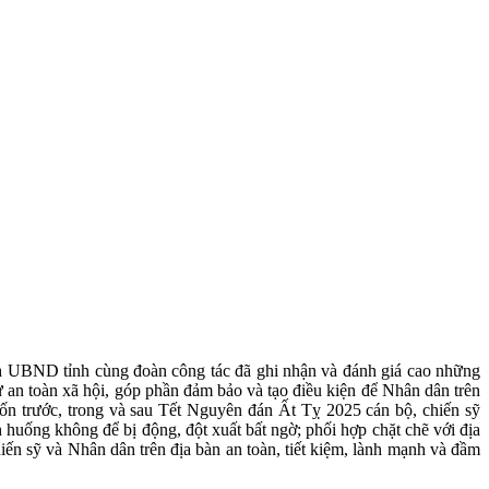
ch UBND tỉnh cùng đoàn công tác đã ghi nhận và đánh giá cao những
ự an toàn xã hội, góp phần đảm bảo và tạo điều kiện để Nhân dân trên
ốn trước, trong và sau Tết Nguyên đán Ất Tỵ 2025 cán bộ, chiến sỹ
h huống không để bị động, đột xuất bất ngờ; phối hợp chặt chẽ với địa
iến sỹ và Nhân dân trên địa bàn an toàn, tiết kiệm, lành mạnh và đầm