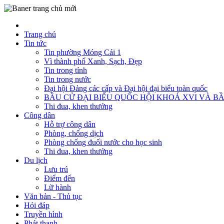
Trang chủ
Tin tức
Tin phường Móng Cái 1
Vì thành phố Xanh, Sạch, Đẹp
Tin trong tỉnh
Tin trong nước
Đại hội Đảng các cấp và Đại hội đại biểu toàn quốc
BẦU CỬ ĐẠI BIỂU QUỐC HỘI KHOÁ XVI VÀ BẦ
Thi đua, khen thưởng
Công dân
Hỗ trợ công dân
Phòng, chống dịch
Phòng chống đuối nước cho học sinh
Thi đua, khen thưởng
Du lịch
Lưu trú
Điểm đến
Lữ hành
Văn bản - Thủ tục
Hỏi đáp
Truyền hình
Phát thanh