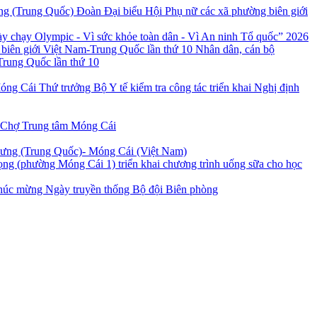
Đoàn Đại biểu Hội Phụ nữ các xã phường biên giới
 chạy Olympic - Vì sức khỏe toàn dân - Vì An ninh Tổ quốc” 2026
Nhân dân, cán bộ
Trung Quốc lần thứ 10
Thứ trưởng Bộ Y tế kiểm tra công tác triển khai Nghị định
 Chợ Trung tâm Móng Cái
Hưng (Trung Quốc)- Móng Cái (Việt Nam)
ng (phường Móng Cái 1) triển khai chương trình uống sữa cho học
úc mừng Ngày truyền thống Bộ đội Biên phòng