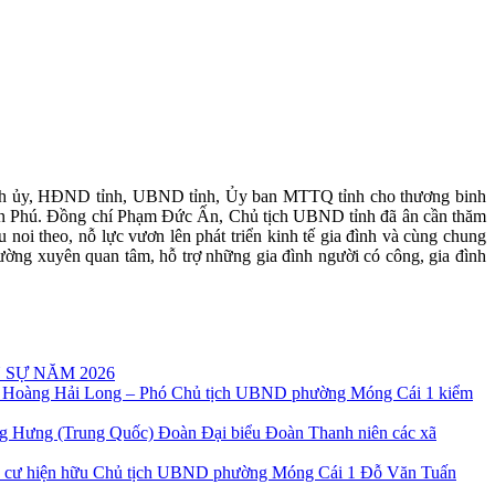
Tỉnh ủy, HĐND tỉnh, UBND tỉnh, Ủy ban MTTQ tỉnh cho thương binh
ần Phú. Đồng chí Phạm Đức Ấn, Chủ tịch UBND tỉnh đã ân cần thăm
noi theo, nỗ lực vươn lên phát triển kinh tế gia đình và cùng chung
ờng xuyên quan tâm, hỗ trợ những gia đình người có công, gia đình
 SỰ NĂM 2026
 Hoàng Hải Long – Phó Chủ tịch UBND phường Móng Cái 1 kiểm
Đoàn Đại biểu Đoàn Thanh niên các xã
Chủ tịch UBND phường Móng Cái 1 Đỗ Văn Tuấn