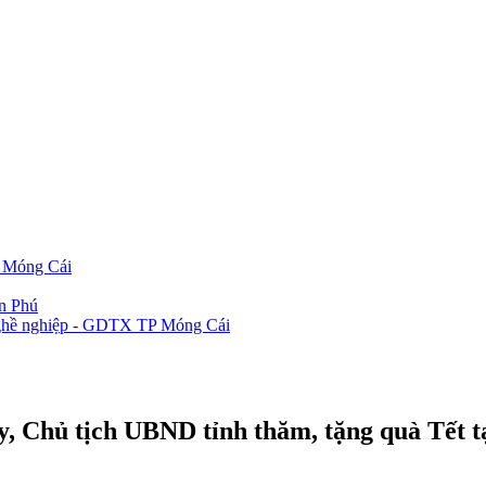
P Móng Cái
ần Phú
 nghề nghiệp - GDTX TP Móng Cái
y, Chủ tịch UBND tỉnh thăm, tặng quà Tết 