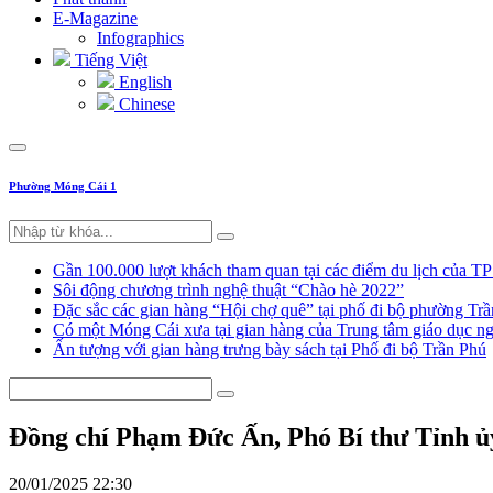
E-Magazine
Infographics
Tiếng Việt
English
Chinese
Phường Móng Cái 1
Gần 100.000 lượt khách tham quan tại các điểm du lịch của T
Sôi động chương trình nghệ thuật “Chào hè 2022”
Đặc sắc các gian hàng “Hội chợ quê” tại phố đi bộ phường Tr
Có một Móng Cái xưa tại gian hàng của Trung tâm giáo dục
Ấn tượng với gian hàng trưng bày sách tại Phố đi bộ Trần Phú
Đồng chí Phạm Đức Ấn, Phó Bí thư Tỉnh ủ
20/01/2025 22:30