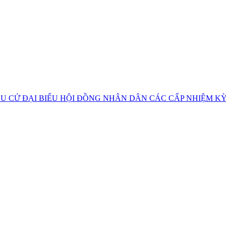
U CỬ ĐẠI BIỂU HỘI ĐỒNG NHÂN DÂN CÁC CẤP NHIỆM KỲ 