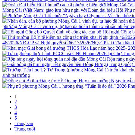
Móng Cái (Việt Nam) giao lưu hữu nghị với Đoàn đại biểu Hội Ph
phường Móng Cái 1 vinh dự, tự hào đã hoàn thành xuất sắc nhiệm vụ
Hội nghị Công b
46/2026/NĐ-CP và Nghị quyết số 66.13/2026/NQ-CP tại Cửa khẩu 
Rộn ràng ngày
sinh tại trường
Phụ
1
2
3
4
5
Trang sau
Trang cuối