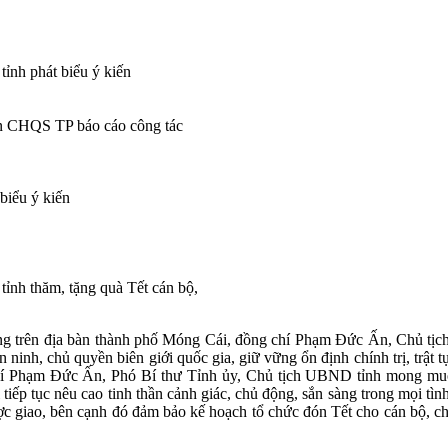
nh phát biểu ý kiến
n CHQS TP báo cáo công tác
biểu ý kiến
nh thăm, tặng quà Tết cán bộ,
trang trên địa bàn thành phố Móng Cái, đồng chí Phạm Đức Ấn, Chủ tị
ninh, chủ quyền biên giới quốc gia, giữ vững ổn định chính trị, trật t
g chí Phạm Đức Ấn, Phó Bí thư Tỉnh ủy, Chủ tịch UBND tỉnh mong mu
tiếp tục nêu cao tinh thần cảnh giác, chủ động, sắn sàng trong mọi tìn
ợc giao, bên cạnh đó đảm bảo kế hoạch tổ chức đón Tết cho cán bộ, ch