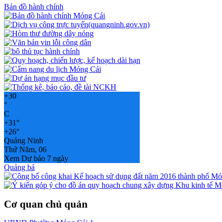
Bản đồ hành chính
+
30
°
C
+
31°
+
26°
Quảng Ninh
Thứ Năm, 06
Xem Dự báo 7 ngày
Quảng bá
Cơ quan chủ quản