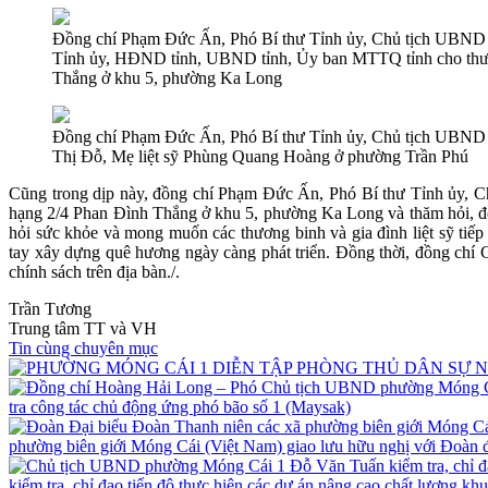
Đồng chí Phạm Đức Ấn, Phó Bí thư Tỉnh ủy, Chủ tịch UBND t
Tỉnh ủy, HĐND tỉnh, UBND tỉnh, Ủy ban MTTQ tỉnh cho thư
Thắng ở khu 5, phường Ka Long
Đồng chí Phạm Đức Ấn, Phó Bí thư Tỉnh ủy, Chủ tịch UBND t
Thị Đỗ, Mẹ liệt sỹ Phùng Quang Hoàng ở phường Trần Phú
Cũng trong dịp này, đồng chí Phạm Đức Ấn, Phó Bí thư Tỉnh ủy, 
hạng 2/4 Phan Đình Thắng ở khu 5, phường Ka Long và thăm hỏi, 
hỏi sức khỏe và mong muốn các thương binh và gia đình liệt sỹ tiếp
tay xây dựng quê hương ngày càng phát triển. Đồng thời, đồng chí
chính sách trên địa bàn./.
Trần Tương
Trung tâm TT và VH
Tin cùng chuyên mục
tra công tác chủ động ứng phó bão số 1 (Maysak)
phường biên giới Móng Cái (Việt Nam) giao lưu hữu nghị với Đoàn
kiểm tra, chỉ đạo tiến độ thực hiện các dự án nâng cao chất lượng kh