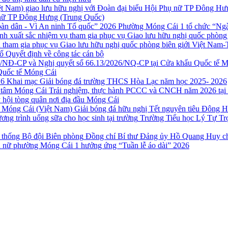
ụ nữ TP Đông Hưng (Trung Quốc)
Phường Móng Cái 1 tổ chức “Ngày
 tham gia phục vụ Giao lưu hữu nghị quốc phòng biên giới Việt Nam-
ố Quyết định về công tác cán bộ
Quốc tế Móng Cái
Khai mạc Giải bóng đá trường THCS Hòa Lạc năm học 2025- 2026
Trải nghiệm, thực hành PCCC và CNCH năm 2026 tại
 hội tòng quân nơi địa đầu Móng Cái
Giải bóng đá hữu nghị Tết nguyên tiêu Đông 
Trường Tiểu học Lý Tự Trọ
Đồng chí Bí thư Đảng ủy Hồ Quang Huy ch
 nữ phường Móng Cái 1 hưởng ứng “Tuần lễ áo dài” 2026