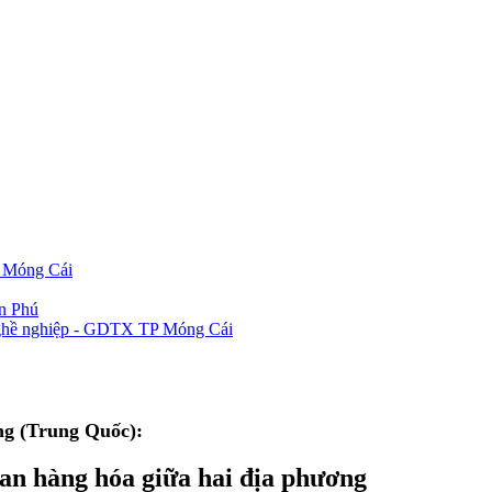
P Móng Cái
ần Phú
 nghề nghiệp - GDTX TP Móng Cái
g (Trung Quốc):
uan hàng hóa giữa hai địa phương