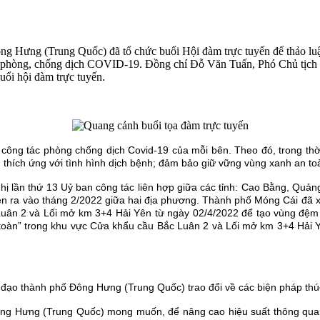
ng (Trung Quốc) đã tổ chức buổi Hội đàm trực tuyến để thảo luận,
n pháp phòng, chống dịch COVID-19. Đồng chí Đỗ Văn Tuấn, Phó Chủ tị
ổi hội đàm trực tuyến.
 công tác phòng chống dịch Covid-19 của mỗi bên. Theo đó, trong thờ
, thích ứng với tình hình dịch bệnh; đảm bảo giữ vững vùng xanh an to
ghị lần thứ 13 Uỷ ban công tác liên hợp giữa các tỉnh: Cao Bằng, Quản
ễn ra vào tháng 2/2022 giữa hai địa phương. Thành phố Móng Cái đã x
uân 2 và Lối mở km 3+4 Hải Yên từ ngày 02/4/2022 để tạo vùng đệm a
toàn” trong khu vực Cửa khẩu cầu Bắc Luân 2 và Lối mở km 3+4 Hải Yên
ông Hưng (Trung Quốc) mong muốn, để nâng cao hiệu suất thông quan