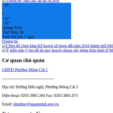
+
30
°
C
+
31°
+
26°
Quảng Ninh
Thứ Năm, 06
Xem Dự báo 7 ngày
Quảng bá
Cơ quan chủ quản
UBND Phường Móng Cái 1
-----------------------------------------
Địa chỉ: Đường Hữu nghị, Phường Móng Cái 1
Điện thoại: 0203.3881.284 Fax: 0203.3881.071
Email:
ubndmc@quangninh.gov.vn