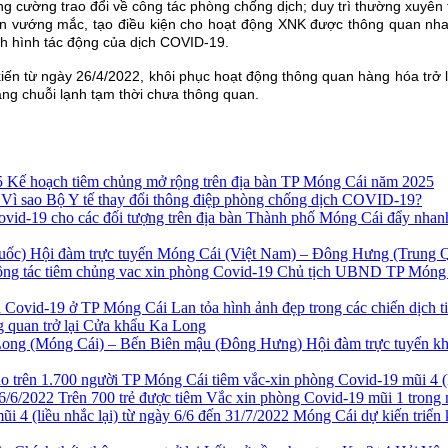
ăng cường trao đổi về công tác phòng chống dịch; duy trì thường xuyên
ăn vướng mắc, tạo điều kiện cho hoạt động XNK được thông quan nha
nh hình tác động của dịch COVID-19.
ến từ ngày 26/4/2022, khôi phục hoạt động thông quan hàng hóa trở lại
hàng chuỗi lạnh tạm thời chưa thông quan.
Kế hoạch tiêm chủng mở rộng trên địa bàn TP Móng Cái năm 2025
Vì sao Bộ Y tế thay đổi thông điệp phòng chống dịch COVID-19?
Móng Cái đẩy nhanh 
Hội đàm trực tuyến Móng Cái (Việt Nam) – Đông Hưng (Trung 
Chủ tịch UBND TP Móng Cá
Lan tỏa hình ảnh đẹp trong các chiến dịch
g quan trở lại Cửa khẩu Ka Long
Hội đàm trực tuyến k
TP Móng Cái tiêm vắc-xin phòng Covid-19 mũi 4 (li
Trên 700 trẻ được tiêm Vắc xin phòng Covid-19 mũi 1 trong
Móng Cái dự kiến triển 