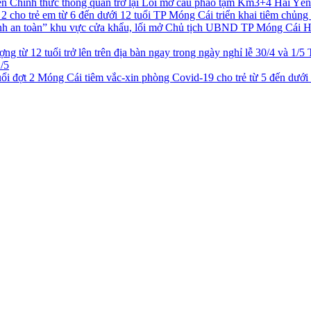
Chính thức thông quan trở lại Lối mở cầu phao tạm Km3+4 Hải Yên
TP Móng Cái triển khai tiêm chủng
Chủ tịch UBND TP Móng Cái Hồ 
1/5
Móng Cái tiêm vắc-xin phòng Covid-19 cho trẻ từ 5 đến dưới 