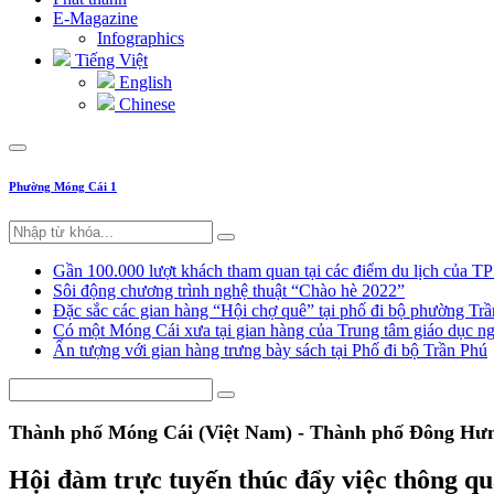
E-Magazine
Infographics
Tiếng Việt
English
Chinese
Phường Móng Cái 1
Gần 100.000 lượt khách tham quan tại các điểm du lịch của T
Sôi động chương trình nghệ thuật “Chào hè 2022”
Đặc sắc các gian hàng “Hội chợ quê” tại phố đi bộ phường Tr
Có một Móng Cái xưa tại gian hàng của Trung tâm giáo dục
Ấn tượng với gian hàng trưng bày sách tại Phố đi bộ Trần Phú
Thành phố Móng Cái (Việt Nam) - Thành phố Đông Hưn
Hội đàm trực tuyến thúc đẩy việc thông q