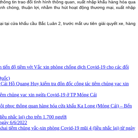
 thông tin trao đổi tình hình thông quan, xuất nhập khẩu hàng hóa qua
nh chóng, thuận lợi, nhằm thu hút hoạt động thương mại, xuất nhập
 tại cửa khẩu cầu Bắc Luân 2, trước mắt ưu tiên giải quyết xe, hàng
tiến độ tiêm vét Vắc xin phòng chống dịch Covid-19 cho các đối
Quốc)
i Hồ Quang Huy kiểm tra đôn đốc công tác tiêm chủng vac xin
 tiêm chủng vac xin ngừa Covid-19 ở TP Móng Cái
hôi phục thông quan hàng hóa cửa khẩu Ka Long (Móng Cái) – Bến
ều nhắc lại) cho trên 1.700 người
 ngày 6/6/2022
khai tiêm chủng vắc-xin phòng Covid-19 mũi 4 (liều nhắc lại) từ ngày