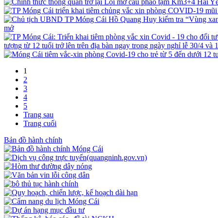
mở
tượng từ 12 tuổi trở lên trên địa bàn ngay trong ngày nghỉ lễ 30/4 và 
1
2
3
4
5
Trang sau
Trang cuối
Bản đồ hành chính