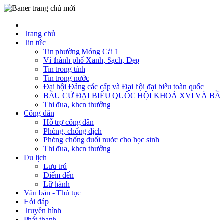
Trang chủ
Tin tức
Tin phường Móng Cái 1
Vì thành phố Xanh, Sạch, Đẹp
Tin trong tỉnh
Tin trong nước
Đại hội Đảng các cấp và Đại hội đại biểu toàn quốc
BẦU CỬ ĐẠI BIỂU QUỐC HỘI KHOÁ XVI VÀ BẦ
Thi đua, khen thưởng
Công dân
Hỗ trợ công dân
Phòng, chống dịch
Phòng chống đuối nước cho học sinh
Thi đua, khen thưởng
Du lịch
Lưu trú
Điểm đến
Lữ hành
Văn bản - Thủ tục
Hỏi đáp
Truyền hình
Phát thanh