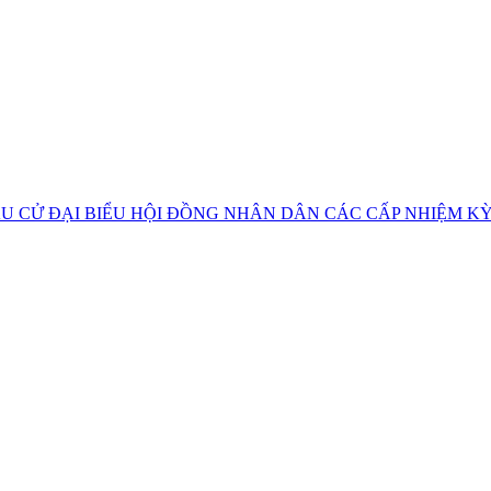
U CỬ ĐẠI BIỂU HỘI ĐỒNG NHÂN DÂN CÁC CẤP NHIỆM KỲ 