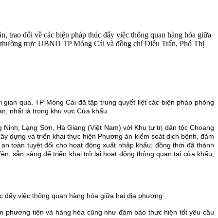
 trao đổi về các biện pháp thúc đẩy việc thông quan hàng hóa giữa
ch thường trực UBND TP Móng Cái và đồng chí Diêu Trấn, Phó Thị
i gian qua, TP Móng Cái đã tập trung quyết liệt các biện pháp phòng
àn, nhất là trong khu vực Cửa khẩu.
g Ninh, Lạng Sơn, Hà Giang (Việt Nam) với Khu tự trị dân tộc Choang
ây dựng và triển khai thực hiện Phương án kiểm soát dịch bệnh, đảm
n toàn tuyệt đối cho hoạt động xuất nhập khẩu; đồng thời đã thành
, sẵn sàng để triển khai trở lại hoạt động thông quan tại cửa khẩu,
 phương tiện và hàng hóa cũng như đảm bảo thực hiện tốt yêu cầu