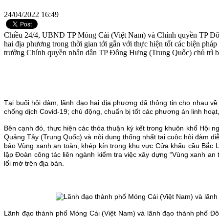
24/04/2022 16:49
Chiều 24/4, UBND TP Móng Cái (Việt Nam) và Chính quyền TP Đông Hư
hai địa phương trong thời gian tới gắn với thực hiện tốt các biệ
trưởng Chính quyền nhân dân TP Đông Hưng (Trung Quốc) chủ trì bu
Tại buổi hội đàm, lãnh đạo hai địa phương đã thông tin cho nhau về
chống dịch Covid-19; chủ động, chuẩn bị tốt các phương án linh hoạt
Bên cạnh đó, thực hiện các thỏa thuận ký kết trong khuôn khổ Hội n
Quảng Tây (Trung Quốc) và nội dung thống nhất tại cuộc hội đàm di
bảo Vùng xanh an toàn, khép kín trong khu vực Cửa khẩu cầu Bắc L
lập Đoàn công tác liên ngành kiểm tra việc xây dựng “Vùng xanh an 
lối mở trên địa bàn.
Lãnh đạo thành phố Móng Cái (Việt Nam) và lãnh đạo thành phố Đ