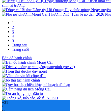
sinh tại trường
Phụ
1
2
3
4
5
Trang sau
Trang cuối
Bản đồ hành chính
+
31
°