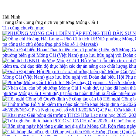
Hải Ninh
Trung tâm Cung ứng dịch vụ phường Móng Cái 1
Tin cùng chuyên mục
tra công tác chủ động ứng phó bão số 1 (Maysak)
phường biên giới Móng Cái (Việt Nam) giao lưu hữu nghị với Đoàn
kiểm tra, chỉ đạo tiến độ thực hiện các dự án nâng cao chất lượng kh
Móng Cái (Việt Nam) giao lưu hữu nghị với Đoàn đại biểu Hội Ph
phường Móng Cái 1 vinh dự, tự hào đã hoàn thành xuất sắc nhiệm vụ
Hội nghị Công b
46/2026/NĐ-CP và Nghị quyết số 66.13/2026/NQ-CP tại Cửa khẩu 
Rộn ràng ngày