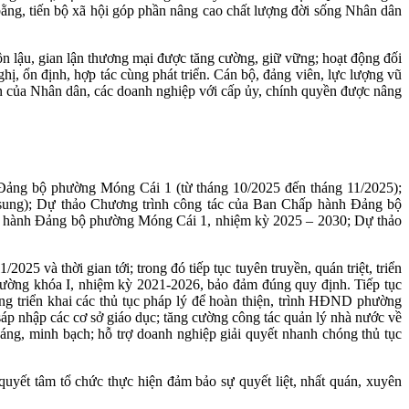
bằng, tiến bộ xã hội góp phần nâng cao chất lượng đời sống Nhân dân
ôn lậu, gian lận thương mại được tăng cường, giữ vững; hoạt động đối
ị, ổn định, hợp tác cùng phát triển. Cán bộ, đảng viên, lực lượng vũ
in của Nhân dân, các doanh nghiệp với cấp ủy, chính quyền được nâng
Đảng bộ phường Móng Cái 1 (từ tháng 10/2025 đến tháng 11/2025);
sung); Dự thảo Chương trình công tác của Ban Chấp hành Đảng bộ
ấp hành Đảng bộ phường Móng Cái 1, nhiệm kỳ 2025 – 2030; Dự thảo
 và thời gian tới; trong đó tiếp tục tuyên truyền, quán triệt, triển
ờng khóa I, nhiệm kỳ 2021-2026, bảo đảm đúng quy định. Tiếp tục
rung triển khai các thủ tục pháp lý để hoàn thiện, trình HĐND phường
sáp nhập các cơ sở giáo dục; tăng cường công tác quản lý nhà nước về
oáng, minh bạch; hỗ trợ doanh nghiệp giải quyết nhanh chóng thủ tục
uyết tâm tổ chức thực hiện đảm bảo sự quyết liệt, nhất quán, xuyên