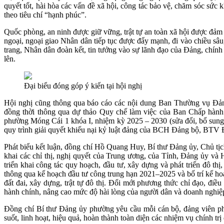
quyết tốt, hài hòa các vấn đề xã hội, công tác bảo vệ, chăm sóc sứ
theo tiêu chí “hạnh phúc”.
Quốc phòng, an ninh được giữ vững, trật tự an toàn xã hội được đảm 
ngoại, ngoại giao Nhân dân tiếp tục được đẩy mạnh, đi vào chiều sâu
trang, Nhân dân đoàn kết, tin tưởng vào sự lãnh đạo của Đảng, chín
lên.
Đại biểu đóng góp ý kiến tại hội nghị
Hội nghị cũng thông qua báo cáo các nội dung Ban Thường vụ Đản
đồng thời thông qua dự thảo Quy chế làm việc của Ban Chấp hàn
phường Móng Cái 1 khóa I, nhiệm kỳ 2025 – 2030 (sửa đổi, bổ sun
quy trình giải quyết khiếu nại kỷ luật đảng của BCH Đảng bộ, BT
Phát biểu kết luận, đồng chí Hồ Quang Huy, Bí thư Đảng ủy, Chủ tịch
khai các chỉ thị, nghị quyết của Trung ương, của Tỉnh, Đảng ủy
triển khai công tác quy hoạch, đầu tư, xây dựng và phát triển đô th
thông qua kế hoạch đầu tư công trung hạn 2021–2025 và bố trí kế hoạ
đất đai, xây dựng, trật tự đô thị. Đổi mới phương thức chỉ đạo, đi
hành chính, nâng cao mức độ hài lòng của người dân và doanh nghiệ
Đồng chí Bí thư Đảng ủy phường yêu cầu mỗi cán bộ, đảng viên phát
suốt, linh hoạt, hiệu quả, hoàn thành toàn diện các nhiệm vụ chính trị