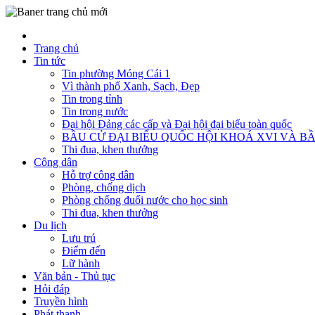
Trang chủ
Tin tức
Tin phường Móng Cái 1
Vì thành phố Xanh, Sạch, Đẹp
Tin trong tỉnh
Tin trong nước
Đại hội Đảng các cấp và Đại hội đại biểu toàn quốc
BẦU CỬ ĐẠI BIỂU QUỐC HỘI KHOÁ XVI VÀ BẦ
Thi đua, khen thưởng
Công dân
Hỗ trợ công dân
Phòng, chống dịch
Phòng chống đuối nước cho học sinh
Thi đua, khen thưởng
Du lịch
Lưu trú
Điểm đến
Lữ hành
Văn bản - Thủ tục
Hỏi đáp
Truyền hình
Phát thanh