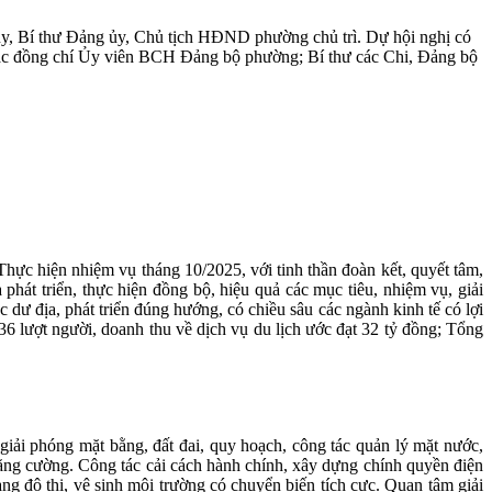
, Bí thư Đảng ủy, Chủ tịch HĐND phường chủ trì. Dự hội nghị có
ác đồng chí Ủy viên BCH Đảng bộ phường; Bí thư các Chi, Đảng bộ
Thực hiện nhiệm vụ tháng 10/2025, với tinh thần đoàn kết, quyết tâm,
phát triển, thực hiện đồng bộ, hiệu quả các mục tiêu, nhiệm vụ, giải
 dư địa, phát triển đúng hướng, có chiều sâu các ngành kinh tế có lợi
6 lượt người, doanh thu về dịch vụ du lịch ước đạt 32 tỷ đồng; Tổng
c giải phóng mặt bằng, đất đai, quy hoạch, công tác quản lý mặt nước,
 tăng cường. Công tác cải cách hành chính, xây dựng chính quyền điện
ang đô thị, vệ sinh môi trường có chuyển biến tích cực. Quan tâm giải