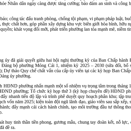
c khỏe Nhân dân ngày càng được tăng cường; bảo đảm an sinh và công 
bảo; công tác đấu tranh phòng, chống tội phạm, vi phạm pháp luật, bu
, thực chất hơn, góp phần xây dựng khu vực biên giới hòa bình, hữu ngh
h quyền; khát vọng đổi mới, phát triển phường lan tỏa mạnh mẽ, niềm t
g ủy đã giải quyết giữa hai hội nghị thường kỳ của Ban Chấp hành 
h Đảng bộ phường Móng Cái 1, nhiệm kỳ 2025 – 2030 (sửa đổi, bổ 
g); Dự thảo Quy chế chất vấn của cấp ủy viên tại các kỳ họp Ban Ch
V Đảng ủy phường.
 HĐND phường nhấn mạnh một số nhiệm vụ trọng tâm trong tháng 11/2025
 và HĐND phường; Tổ chức kỳ họp thứ 3 (kỳ họp chuyên đề) HĐND phư
ị, đẩy nhanh tiến độ lập và trình phê duyệt quy hoạch phân khu; tập t
ch vốn năm 2025; kiện toàn đội ngũ lãnh đạo, giáo viên sau sắp xếp, 
ều hành; đẩy mạnh cải cách hành chính, tạo môi trường đầu tư thông th
p.
 huy tinh thần tiền phong, gương mẫu, chung tay đoàn kết, nỗ lực, q
 đã đề ra.