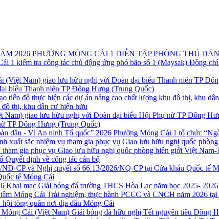
PHƯỜNG MÓNG CÁI 1 DIỄN TẬP PHÒNG THỦ DÂN
Đồng chí
 đại biểu Thanh niên TP Đông Hưng (Trung Quốc)
u đô thị, khu dân cư hiện hữu
ụ nữ TP Đông Hưng (Trung Quốc)
Phường Móng Cái 1 tổ chức “Ngày
 tham gia phục vụ Giao lưu hữu nghị quốc phòng biên giới Việt Nam-
ố Quyết định về công tác cán bộ
Quốc tế Móng Cái
Khai mạc Giải bóng đá trường THCS Hòa Lạc năm học 2025- 2026
Trải nghiệm, thực hành PCCC và CNCH năm 2026 tại
 hội tòng quân nơi địa đầu Móng Cái
Giải bóng đá hữu nghị Tết nguyên tiêu Đông 