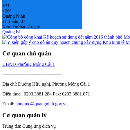
C
+
31°
+
26°
Quảng Ninh
Thứ Sáu, 07
Xem Dự báo 7 ngày
Quảng bá
Cơ quan chủ quản
UBND Phường Móng Cái 1
-----------------------------------------
Địa chỉ: Đường Hữu nghị, Phường Móng Cái 1
Điện thoại: 0203.3881.284 Fax: 0203.3881.071
Email:
ubndmc@quangninh.gov.vn
Cơ quan quản lý
Trung tâm Cung ứng dịch vụ