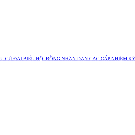
U CỬ ĐẠI BIỂU HỘI ĐỒNG NHÂN DÂN CÁC CẤP NHIỆM KỲ 