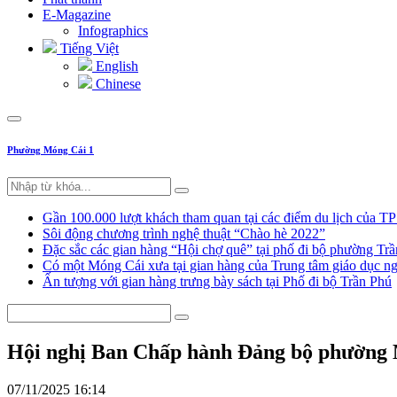
E-Magazine
Infographics
Tiếng Việt
English
Chinese
Phường Móng Cái 1
Gần 100.000 lượt khách tham quan tại các điểm du lịch của T
Sôi động chương trình nghệ thuật “Chào hè 2022”
Đặc sắc các gian hàng “Hội chợ quê” tại phố đi bộ phường Tr
Có một Móng Cái xưa tại gian hàng của Trung tâm giáo dục
Ấn tượng với gian hàng trưng bày sách tại Phố đi bộ Trần Phú
Hội nghị Ban Chấp hành Đảng bộ phường M
07/11/2025 16:14