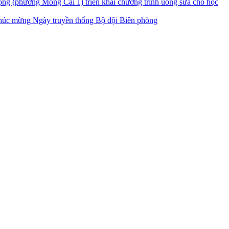
ng (phường Móng Cái 1) triển khai chương trình uống sữa cho học
úc mừng Ngày truyền thống Bộ đội Biên phòng