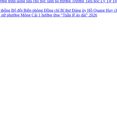
Trường Tiểu học Lý Tự Trọ
Đồng chí Bí thư Đảng ủy Hồ Quang Huy ch
 nữ phường Móng Cái 1 hưởng ứng “Tuần lễ áo dài” 2026