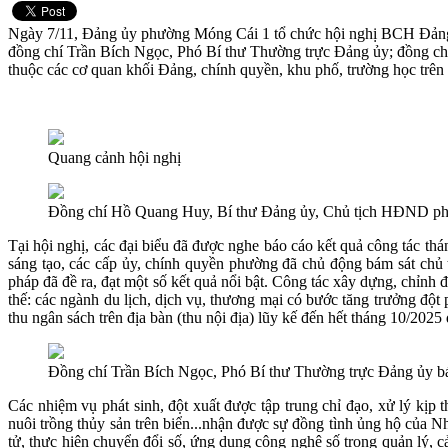
Ngày 7/11, Đảng ủy phường Móng Cái 1 tổ chức hội nghị BCH Đảng 
đồng chí Trần Bích Ngọc, Phó Bí thư Thường trực Đảng ủy; đồng 
thuộc các cơ quan khối Đảng, chính quyền, khu phố, trường học trên
Quang cảnh hội nghị
Đồng chí Hồ Quang Huy, Bí thư Đảng ủy, Chủ tịch HĐND phườ
Tại hội nghị, các đại biểu đã được nghe báo cáo kết quả công tác th
sáng tạo, các cấp ủy, chính quyền phường đã chủ động bám sát chủ tr
pháp đã đề ra, đạt một số kết quả nổi bật. Công tác xây dựng, chỉnh 
thế: các ngành du lịch, dịch vụ, thương mại có bước tăng trưởng độ
thu ngân sách trên địa bàn (thu nội địa) lũy kế đến hết tháng 10/2025
Đồng chí Trần Bích Ngọc, Phó Bí thư Thường trực Đảng ủy báo
Các nhiệm vụ phát sinh, đột xuất được tập trung chỉ đạo, xử lý kịp t
nuôi trồng thủy sản trên biển...nhận được sự đồng tình ủng hộ của N
tử, thực hiện chuyển đổi số, ứng dụng công nghệ số trong quản lý, cả