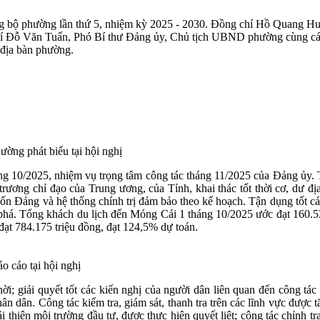
bộ phường lần thứ 5, nhiệm kỳ 2025 - 2030. Đồng chí Hồ Quang Huy
chí Đỗ Văn Tuấn, Phó Bí thư Đảng ủy, Chủ tịch UBND phường cùng c
 địa bàn phường.
ng phát biểu tại hội nghị
áng 10/2025, nhiệm vụ trọng tâm công tác tháng 11/2025 của Đảng ủy. 
ương chỉ đạo của Trung ương, của Tỉnh, khai thác tốt thời cơ, dư địa 
đốn Đảng và hệ thống chính trị đảm bảo theo kế hoạch. Tận dụng tốt các
t phá. Tổng khách du lịch đến Móng Cái 1 tháng 10/2025 ước đạt 160.53
 đạt 784.175 triệu đồng, đạt 124,5% dự toán.
 cáo tại hội nghị
hời; giải quyết tốt các kiến nghị của người dân liên quan đến công tá
hân dân. Công tác kiểm tra, giám sát, thanh tra trên các lĩnh vực được
i thiện môi trường đầu tư, được thực hiện quyết liệt; công tác chỉnh tr