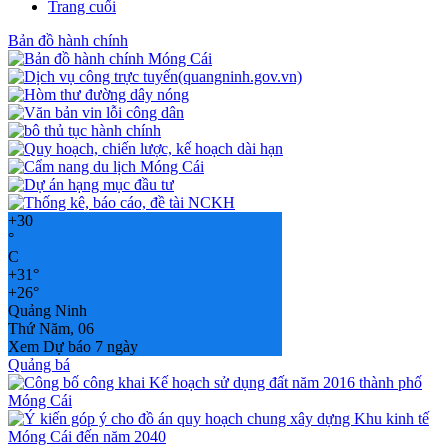
Trang cuối
Bản đồ hành chính
+
30
°
C
+
31°
+
26°
Quảng Ninh
Thứ Năm, 06
Xem Dự báo 7 ngày
Quảng bá