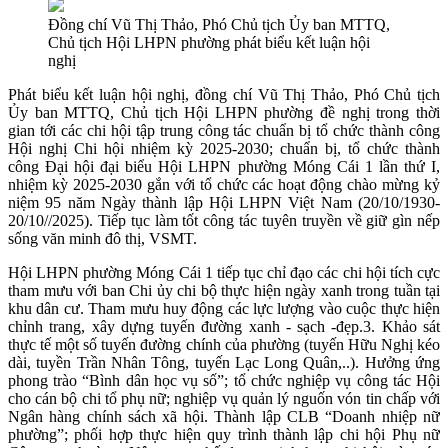
Đồng chí Vũ Thị Thảo, Phó Chủ tịch Ủy ban MTTQ,
Chủ tịch Hội LHPN phường phát biểu kết luận hội
nghị
Phát biểu kết luận hội nghị, đồng chí Vũ Thị Thảo, Phó Chủ tịch
Ủy ban MTTQ, Chủ tịch Hội LHPN phường đề nghị trong thời
gian tới các chi hội tập trung công tác chuẩn bị tổ chức thành công
Hội nghị Chi hội nhiệm kỳ 2025-2030; chuẩn bị, tổ chức thành
công Đại hội đại biểu Hội LHPN phường Móng Cái 1 lần thứ I,
nhiệm kỳ 2025-2030 gắn với tổ chức các hoạt động chào mừng kỷ
niệm 95 năm Ngày thành lập Hội LHPN Việt Nam (20/10/1930-
20/10//2025). Tiếp tục làm tốt công tác tuyên truyền về giữ gìn nếp
sống văn minh đô thị, VSMT.
Hội LHPN phường Móng Cái 1 tiếp tục chỉ đạo các chi hội tích cực
tham mưu với ban Chi ủy chi bộ thực hiện ngày xanh trong tuần tại
khu dân cư. Tham mưu huy động các lực lượng vào cuộc thực hiện
chỉnh trang, xây dựng tuyến đường xanh - sạch -đẹp.3. Khảo sát
thực tế một số tuyến đường chính của phường (tuyến Hữu Nghị kéo
dài, tuyền Trần Nhân Tông, tuyến Lạc Long Quân,..). Hưởng ứng
phong trào “Bình dân học vụ số”; tổ chức nghiệp vụ công tác Hội
cho cán bộ chi tổ phụ nữ; nghiệp vụ quản lý nguốn vón tin chấp với
Ngân hàng chính sách xã hội. Thành lập CLB “Doanh nhiệp nữ
phường”; phối hợp thực hiện quy trình thành lập chi hội Phụ nữ