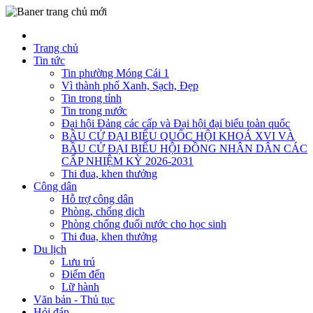
Trang chủ
Tin tức
Tin phường Móng Cái 1
Vì thành phố Xanh, Sạch, Đẹp
Tin trong tỉnh
Tin trong nước
Đại hội Đảng các cấp và Đại hội đại biểu toàn quốc
BẦU CỬ ĐẠI BIỂU QUỐC HỘI KHOÁ XVI VÀ
BẦU CỬ ĐẠI BIỂU HỘI ĐỒNG NHÂN DÂN CÁC
CẤP NHIỆM KỲ 2026-2031
Thi đua, khen thưởng
Công dân
Hỗ trợ công dân
Phòng, chống dịch
Phòng chống đuối nước cho học sinh
Thi đua, khen thưởng
Du lịch
Lưu trú
Điểm đến
Lữ hành
Văn bản - Thủ tục
Hỏi đáp