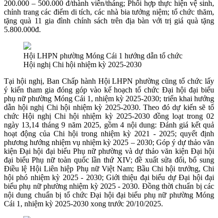
200.000 – 500.000 đ/thành viên/tháng; Phối hợp thực hiện vệ sinh,
chỉnh trang các điểm di tích, các nhà bia tưởng niệm; tổ chức thăm,
tặng quà 11 gia đình chính sách trên địa bàn với trị giá quà tặng
5.800.000đ.
Hội LHPN phường Móng Cái 1 hướng dẫn tổ chức
Hội nghị Chi hội nhiệm kỳ 2025-2030
Tại hội nghị, Ban Chấp hành Hội LHPN phường cũng tổ chức lấy
ý kiến tham gia đóng góp vào kế hoạch tổ chức Đại hội đại biểu
phụ nữ phường Móng Cái 1, nhiệm kỳ 2025-2030; triển khai hướng
dẫn hội nghị Chi hội nhiệm kỳ 2025-2030. Theo đó dự kiến sẽ tổ
chức Hội nghị Chi hội nhiệm kỳ 2025-2030 đồng loạt trong 02
ngày 13,14 tháng 9 năm 2025, gồm 4 nội dung: Đánh giá kết quả
hoạt động của Chi hội trong nhiệm kỳ 2021 - 2025; quyết định
phương hướng nhiệm vụ nhiệm kỳ 2025 – 2030; Góp ý dự thảo văn
kiện Đại hội đại biểu Phụ nữ phường và dự thảo văn kiện Đại hội
đại biểu Phụ nữ toàn quốc lần thứ XIV; đề xuất sửa đổi, bổ sung
Điều lệ Hội Liên hiệp Phụ nữ Việt Nam; Bầu Chi hội trưởng, Chi
hội phó nhiệm kỳ 2025 - 2030; Giới thiệu đại biểu dự Đại hội đại
biểu phụ nữ phường nhiệm kỳ 2025 - 2030. Đồng thời chuẩn bị các
nội dung chuẩn bị tổ chức Đại hội đại biểu phụ nữ phường Móng
Cái 1, nhiệm kỳ 2025-2030 xong trước 20/10/2025.