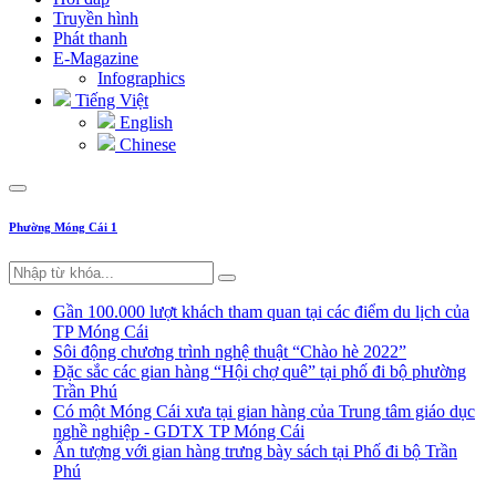
Truyền hình
Phát thanh
E-Magazine
Infographics
Tiếng Việt
English
Chinese
Phường Móng Cái 1
Gần 100.000 lượt khách tham quan tại các điểm du lịch của
TP Móng Cái
Sôi động chương trình nghệ thuật “Chào hè 2022”
Đặc sắc các gian hàng “Hội chợ quê” tại phố đi bộ phường
Trần Phú
Có một Móng Cái xưa tại gian hàng của Trung tâm giáo dục
nghề nghiệp - GDTX TP Móng Cái
Ấn tượng với gian hàng trưng bày sách tại Phố đi bộ Trần
Phú