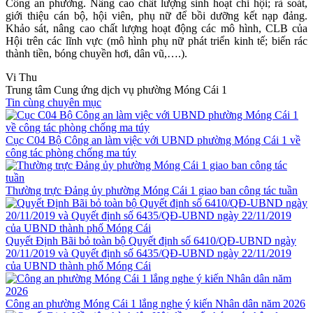
Công an phường. Nâng cao chất lượng sinh hoạt chi hội; rà soát,
giới thiệu cán bộ, hội viên, phụ nữ để bồi dưỡng kết nạp đảng.
Khảo sát, nâng cao chất lượng hoạt động các mô hình, CLB của
Hội trên các lĩnh vực (mô hình phụ nữ phát triển kinh tế; biến rác
thành tiền, bóng chuyền hơi, dân vũ,….).
Vi Thu
Trung tâm Cung ứng dịch vụ phường Móng Cái 1
Tin cùng chuyên mục
Cục C04 Bộ Công an làm việc với UBND phường Móng Cái 1 về
công tác phòng chống ma túy
Thường trực Đảng ủy phường Móng Cái 1 giao ban công tác tuần
Quyết Định Bãi bỏ toàn bộ Quyết định số 6410/QĐ-UBND ngày
20/11/2019 và Quyết định số 6435/QĐ-UBND ngày 22/11/2019
của UBND thành phố Móng Cái
Công an phường Móng Cái 1 lắng nghe ý kiến Nhân dân năm 2026