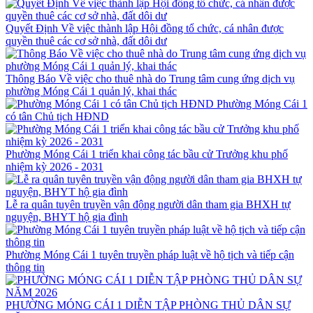
Quyết Định Về việc thành lập Hội đồng tổ chức, cá nhân được
quyền thuê các cơ sở nhà, đất dôi dư
Thông Báo Về việc cho thuê nhà do Trung tâm cung ứng dịch vụ
phường Móng Cái 1 quản lý, khai thác
Phường Móng Cái 1
có tân Chủ tịch HĐND
Phường Móng Cái 1 triển khai công tác bầu cử Trưởng khu phố
nhiệm kỳ 2026 - 2031
Lễ ra quân tuyên truyền vận động người dân tham gia BHXH tự
nguyện, BHYT hộ gia đình
Phường Móng Cái 1 tuyên truyền pháp luật về hộ tịch và tiếp cận
thông tin
PHƯỜNG MÓNG CÁI 1 DIỄN TẬP PHÒNG THỦ DÂN SỰ