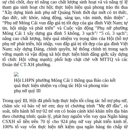
sự chủ chốt, duy trì nâng cao chất lượng sinh hoạt và và nâng tỷ lệ
tham gia sinh hoạt chi hội; thực hiện hiệu quả phong trào thi đua
"Xây dựng hình ảnh phụ nữ Quảng Ninh thời đại mới có tri thức,
đạo đức, sức khỏe, năng động, sáng tạo, văn minh, thân thiện" ,
“Phụ nữ Móng Cái vun đắp giá trị tốt đẹp của gia đình Việt Nam; tự
tin, hội nhập và phát triển” và Cuộc vận động "Phụ nữ phường
Móng Cái 1 xây dựng gia đình 5 không, 3 sạch”/ “5 có, 3 sạch";
nâng cao chất lượng, hiệu quả nhiệm vụ trọng tâm của Hội (hỗ trợ
phụ nữ phát triển, hội nhập, vun đắp giá trị tốt đẹp của gia đình Việt
Nam; xây dựng Đảng, chính quyền, hệ thống chính trị trong sạch
vững mạnh và vận động xã hội thực hiện bình đẳng giới; xây dựng
tổ chức Hội vững mạnh); phối hợp chặt chẽ với MTTQ và các
Đoàn thể CT-XH phường.
Hội LHPN phường Móng Cái 1 thông qua Báo cáo kết
quả thực hiện nhiệm vụ công tác Hội và phong trào
phụ nữ quý III
Trong quý III, Hội đã phối hợp thực hiện tốt công tác hỗ trợ phụ nữ,
chăm sóc và bảo vệ trẻ em; duy trì chương trình "Mẹ đỡ đầu", rà
soát, tiến hành hỗ trợ 02 trẻ em có hoàn cảnh khó khăn trên địa bàn
theo chương trình; quản lý, phát huy nguồn vốn vay qua Ngân hàng
CSXH số tiền trên 70 tỷ cho 924 phụ nữ vay phát triển kinh tế,
100% tổ vay vốn thực hiện tiết kiệm qua ngân hàng tín chấp từ