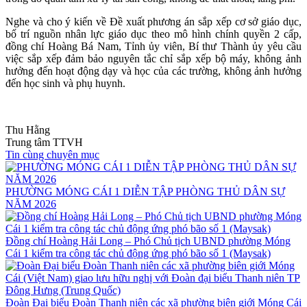
Nghe và cho ý kiến về Đề xuất phương án sắp xếp cơ sở giáo dục,
bố trí nguồn nhân lực giáo dục theo mô hình chính quyền 2 cấp,
đồng chí Hoàng Bá Nam, Tỉnh ủy viên, Bí thư Thành ủy yêu cầu
việc sắp xếp đảm bảo nguyên tắc chỉ sắp xếp bộ máy, không ảnh
hưởng đến hoạt động dạy và học của các trường, không ảnh hưởng
đến học sinh và phụ huynh.
Thu Hằng
Trung tâm TTVH
Tin cùng chuyên mục
PHƯỜNG MÓNG CÁI 1 DIỄN TẬP PHÒNG THỦ DÂN SỰ
NĂM 2026
Đồng chí Hoàng Hải Long – Phó Chủ tịch UBND phường Móng
Cái 1 kiểm tra công tác chủ động ứng phó bão số 1 (Maysak)
Đoàn Đại biểu Đoàn Thanh niên các xã phường biên giới Móng Cái