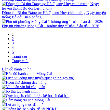
Đồng chí Bí thư Đảng ủy Hồ Quang Huy chúc mừng Ngày truyền
thống Bộ đội Biên phòng
Phụ nữ phường Móng Cái 1 hưởng ứng “Tuần lễ áo dài” 2026
1
2
3
4
5
Trang sau
Trang cuối
Bản đồ hành chính