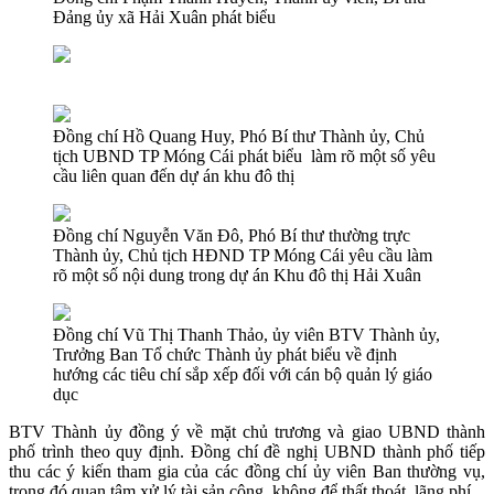
Đảng ủy xã Hải Xuân phát biểu
Đồng chí Hồ Quang Huy, Phó Bí thư Thành ủy, Chủ
tịch UBND TP Móng Cái phát biểu làm rõ một số yêu
cầu liên quan đến dự án khu đô thị
Đồng chí Nguyễn Văn Đô, Phó Bí thư thường trực
Thành ủy, Chủ tịch HĐND TP Móng Cái yêu cầu làm
rõ một số nội dung trong dự án Khu đô thị Hải Xuân
Đồng chí Vũ Thị Thanh Thảo, ủy viên BTV Thành ủy,
Trưởng Ban Tổ chức Thành ủy phát biểu về định
hướng các tiêu chí sắp xếp đối với cán bộ quản lý giáo
dục
BTV Thành ủy đồng ý về mặt chủ trương và giao UBND thành
phố trình theo quy định. Đồng chí đề nghị UBND thành phố tiếp
thu các ý kiến tham gia của các đồng chí ủy viên Ban thường vụ,
trong đó quan tâm xử lý tài sản công, không để thất thoát, lãng phí.