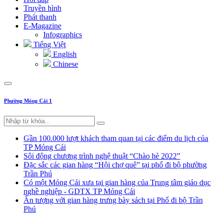
Truyền hình
Phát thanh
E-Magazine
Infographics
Tiếng Việt
English
Chinese
Phường Móng Cái 1
Gần 100.000 lượt khách tham quan tại các điểm du lịch của
TP Móng Cái
Sôi động chương trình nghệ thuật “Chào hè 2022”
Đặc sắc các gian hàng “Hội chợ quê” tại phố đi bộ phường
Trần Phú
Có một Móng Cái xưa tại gian hàng của Trung tâm giáo dục
nghề nghiệp - GDTX TP Móng Cái
Ấn tượng với gian hàng trưng bày sách tại Phố đi bộ Trần
Phú