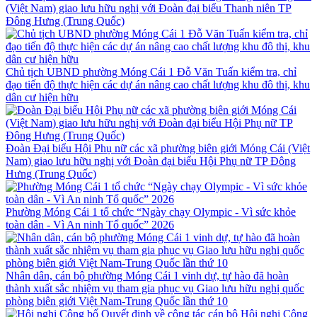
(Việt Nam) giao lưu hữu nghị với Đoàn đại biểu Thanh niên TP
Đông Hưng (Trung Quốc)
Chủ tịch UBND phường Móng Cái 1 Đỗ Văn Tuấn kiểm tra, chỉ
đạo tiến độ thực hiện các dự án nâng cao chất lượng khu đô thị, khu
dân cư hiện hữu
Đoàn Đại biểu Hội Phụ nữ các xã phường biên giới Móng Cái (Việt
Nam) giao lưu hữu nghị với Đoàn đại biểu Hội Phụ nữ TP Đông
Hưng (Trung Quốc)
Phường Móng Cái 1 tổ chức “Ngày chạy Olympic - Vì sức khỏe
toàn dân - Vì An ninh Tổ quốc” 2026
Nhân dân, cán bộ phường Móng Cái 1 vinh dự, tự hào đã hoàn
thành xuất sắc nhiệm vụ tham gia phục vụ Giao lưu hữu nghị quốc
phòng biên giới Việt Nam-Trung Quốc lần thứ 10
Hội nghị Công