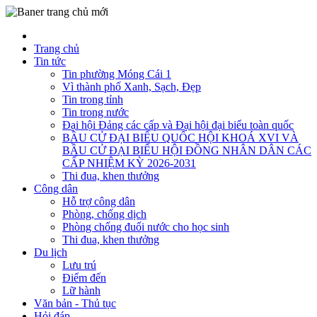
Trang chủ
Tin tức
Tin phường Móng Cái 1
Vì thành phố Xanh, Sạch, Đẹp
Tin trong tỉnh
Tin trong nước
Đại hội Đảng các cấp và Đại hội đại biểu toàn quốc
BẦU CỬ ĐẠI BIỂU QUỐC HỘI KHOÁ XVI VÀ
BẦU CỬ ĐẠI BIỂU HỘI ĐỒNG NHÂN DÂN CÁC
CẤP NHIỆM KỲ 2026-2031
Thi đua, khen thưởng
Công dân
Hỗ trợ công dân
Phòng, chống dịch
Phòng chống đuối nước cho học sinh
Thi đua, khen thưởng
Du lịch
Lưu trú
Điểm đến
Lữ hành
Văn bản - Thủ tục
Hỏi đáp