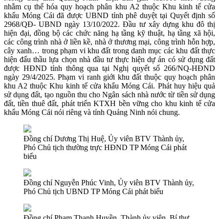
nhằm cụ thể hóa quy hoạch phân khu A2 thuộc Khu kinh tế cửa
khẩu Móng Cái đã được UBND tỉnh phê duyệt tại Quyết định số
2968/QĐ- UBND ngày 13/10/2022. Đầu tư xây dựng khu đô thị
hiện đại, đồng bộ các chức năng hạ tầng kỹ thuật, hạ tầng xã hội,
các công trình nhà ở liền kề, nhà ở thương mại, công trình hỗn hợp,
cây xanh… trong phạm vi khu đất trong danh mục các khu đất thực
hiện đấu thầu lựa chọn nhà đầu tư thực hiện dự án có sử dụng đất
được HĐND tỉnh thông qua tại Nghị quyết số 266/NQ-HĐND
ngày 29/4/2025. Phạm vi ranh giới khu đất thuộc quy hoạch phân
khu A2 thuộc Khu kinh tế cửa khẩu Móng Cái. Phát huy hiệu quả
sử dụng đất, tạo nguồn thu cho Ngân sách nhà nước từ tiền sử dụng
đất, tiền thuê đất, phát triển KTXH bền vững cho khu kinh tế cửa
khẩu Móng Cái nói riêng và tỉnh Quảng Ninh nói chung.
Đồng chí Dương Thị Huệ, Ủy viên BTV Thành ủy,
Phó Chủ tịch thường trực HĐND TP Móng Cái phát
biểu
Đồng chí Nguyễn Phúc Vinh, Ủy viên BTV Thành ủy,
Phó Chủ tịch UBND TP Móng Cái phát biểu
Đồng chí Phạm Thanh Huyền, Thành ủy viên, Bí thư