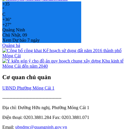
+
35
°
C
+
36°
+
27°
Quảng Ninh
Chủ Nhật, 09
Xem Dự báo 7 ngày
Quảng bá
Cơ quan chủ quản
UBND Phường Móng Cái 1
-----------------------------------------
Địa chỉ: Đường Hữu nghị, Phường Móng Cái 1
Điện thoại: 0203.3881.284 Fax: 0203.3881.071
Email:
ubndmc@quangninh.gov.vn