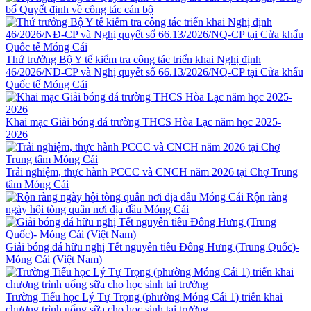
bố Quyết định về công tác cán bộ
Thứ trưởng Bộ Y tế kiểm tra công tác triển khai Nghị định
46/2026/NĐ-CP và Nghị quyết số 66.13/2026/NQ-CP tại Cửa khẩu
Quốc tế Móng Cái
Khai mạc Giải bóng đá trường THCS Hòa Lạc năm học 2025-
2026
Trải nghiệm, thực hành PCCC và CNCH năm 2026 tại Chợ Trung
tâm Móng Cái
Rộn ràng
ngày hội tòng quân nơi địa đầu Móng Cái
Giải bóng đá hữu nghị Tết nguyên tiêu Đông Hưng (Trung Quốc)-
Móng Cái (Việt Nam)
Trường Tiểu học Lý Tự Trọng (phường Móng Cái 1) triển khai
chương trình uống sữa cho học sinh tại trường