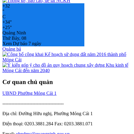
+
32
°
C
+
34°
+
25°
Quảng Ninh
Thứ Bảy, 08
Xem Dự báo 7 ngày
Quảng bá
Cơ quan chủ quản
UBND Phường Móng Cái 1
-----------------------------------------
Địa chỉ: Đường Hữu nghị, Phường Móng Cái 1
Điện thoại: 0203.3881.284 Fax: 0203.3881.071
Email:
ubndmc@quangninh.gov.vn