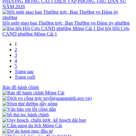
PHƯỜNG MÓNG CÁI 1 DIỄN TẬP PHÒNG THỦ DÂN SỰ
NĂM 2026
Hội nghị giao ban Thường trực, Ban Thường vụ Đảng ủy phường
Đại hội Hội Cựu
CAND phường Móng Cái 1
1
2
3
4
5
Trang sau
Trang cuối
Bản đồ hành chính