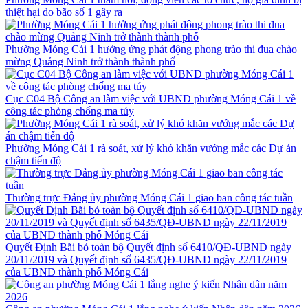
thiệt hại do bão số 1 gây ra
Phường Móng Cái 1 hưởng ứng phát động phong trào thi đua chào
mừng Quảng Ninh trở thành thành phố
Cục C04 Bộ Công an làm việc với UBND phường Móng Cái 1 về
công tác phòng chống ma túy
Phường Móng Cái 1 rà soát, xử lý khó khăn vướng mắc các Dự án
chậm tiến độ
Thường trực Đảng ủy phường Móng Cái 1 giao ban công tác tuần
Quyết Định Bãi bỏ toàn bộ Quyết định số 6410/QĐ-UBND ngày
20/11/2019 và Quyết định số 6435/QĐ-UBND ngày 22/11/2019
của UBND thành phố Móng Cái