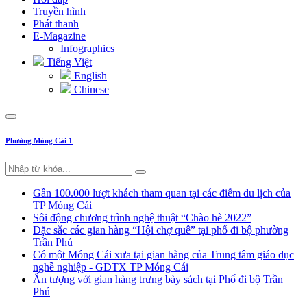
Truyền hình
Phát thanh
E-Magazine
Infographics
Tiếng Việt
English
Chinese
Phường Móng Cái 1
Gần 100.000 lượt khách tham quan tại các điểm du lịch của
TP Móng Cái
Sôi động chương trình nghệ thuật “Chào hè 2022”
Đặc sắc các gian hàng “Hội chợ quê” tại phố đi bộ phường
Trần Phú
Có một Móng Cái xưa tại gian hàng của Trung tâm giáo dục
nghề nghiệp - GDTX TP Móng Cái
Ấn tượng với gian hàng trưng bày sách tại Phố đi bộ Trần
Phú