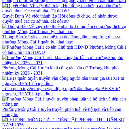
Công an phường Móng Cái 1 lắng nghe ý kiến Nhân dân năm 2026
Quyết Định Về việc thành lập Hội đồng tổ chức, cá nhân được
quyền thuê các cơ sở nhà, đất dôi dư
Thông Báo Về việc cho thuê nhà do Trung tâm cung ứng dịch vụ
phường Móng Cái 1 quản lý, khai thác
Phường Móng Cái 1
có tân Chủ tịch HĐND
Phường Móng Cái 1 triển khai công tác bầu cử Trưởng khu phố
nhiệm kỳ 2026 - 2031
Lễ ra quân tuyên truyền vận động người dân tham gia BHXH tự
nguyện, BHYT hộ gia đình
Phường Móng Cái 1 tuyên truyền pháp luật về hộ tịch và tiếp cận
thông tin