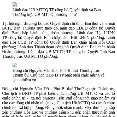
Lãnh đạo UB MTTQ TP công bố Quyết định và Ban
Thường trực UB MTTQ phường ra mắt
Tại hội nghị đã công bố các Quyết định chỉ định lâm thời và ra mắt
BCH, Ban Thường trực theo đó, lãnh đạo LĐLĐ công bố Quyết
định Ban chấp hành công đoàn phường; Lãnh đạo Hội LHPN
TP công bố Quyết định Ban chấp hành Hội LHPN phường; Lãnh
đạo Hội CCB TP công bố Quyết định Ban chấp hành Hội CCB
phường; Lãnh đạo Thành đoàn công bố Quyết định Ban chấp hành
Đoàn phường; Lãnh đạo UB MTTQ TP công bố Quyết định Ban
Thường trực UB MTTQ phường.
Đồng chí Nguyễn Văn Đô - Phó Bí thư Thường trực
Thành ủy, Chủ tịch HĐND TP phát biểu chúc mừng và
giao nhiệm vụ
Đồng chí Nguyễn Văn Đô - Phó Bí thư Thường trực Thành ủy,
Chủ tịch HĐND TP phát biểu chúc mừng UB MTTQ và các tổ
chức chính trị - xã hội phường Trần Phú đồng thời giao nhiệm vụ
cho các đồng chí nhận nhiệm vụ Chủ tịch Ub MTTQ và các tổ chức
chính trị - xã hội phường. Đồng thời, nhấn mạnh: Việc thực hiện sắp
xếp phường Hòa Lạc và phường Trần Phú góp phần thực hiện tinh
giản về biên chế, giảm số người hoạt động không chuyên trách ở