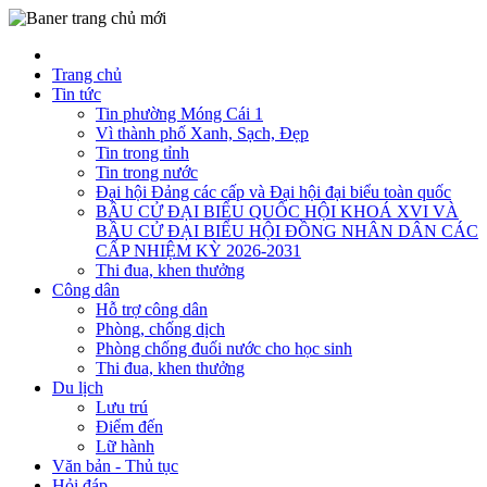
Trang chủ
Tin tức
Tin phường Móng Cái 1
Vì thành phố Xanh, Sạch, Đẹp
Tin trong tỉnh
Tin trong nước
Đại hội Đảng các cấp và Đại hội đại biểu toàn quốc
BẦU CỬ ĐẠI BIỂU QUỐC HỘI KHOÁ XVI VÀ
BẦU CỬ ĐẠI BIỂU HỘI ĐỒNG NHÂN DÂN CÁC
CẤP NHIỆM KỲ 2026-2031
Thi đua, khen thưởng
Công dân
Hỗ trợ công dân
Phòng, chống dịch
Phòng chống đuối nước cho học sinh
Thi đua, khen thưởng
Du lịch
Lưu trú
Điểm đến
Lữ hành
Văn bản - Thủ tục
Hỏi đáp