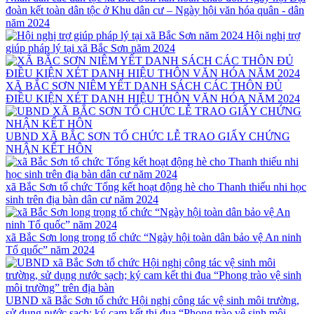
đoàn kết toàn dân tộc ở Khu dân cư – Ngày hội văn hóa quân - dân
năm 2024
Hội nghị trợ
giúp pháp lý tại xã Bắc Sơn năm 2024
XÃ BẮC SƠN NIÊM YẾT DANH SÁCH CÁC THÔN ĐỦ
ĐIỀU KIỆN XÉT DANH HIỆU THÔN VĂN HÓA NĂM 2024
UBND XÃ BẮC SƠN TỔ CHỨC LỄ TRAO GIẤY CHỨNG
NHẬN KẾT HÔN
xã Bắc Sơn tổ chức Tổng kết hoạt động hè cho Thanh thiếu nhi học
sinh trên địa bàn dân cư năm 2024
xã Bắc Sơn long trọng tổ chức “Ngày hội toàn dân bảo vệ An ninh
Tổ quốc” năm 2024
UBND xã Bắc Sơn tổ chức Hội nghị công tác vệ sinh môi trường,
sử dụng nước sạch; ký cam kết thi đua “Phong trào vệ sinh môi