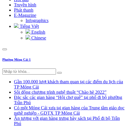
Truyền hình
Phát thanh
E-Magazine
Infographics
Tiếng Việt
English
Chinese
Phường Móng Cái 1
Gần 100.000 lượt khách tham quan tại các điểm du lịch của
TP Móng Cái
Sôi động chương trình nghệ thuật “Chào hè 2022”
Đặc sắc các gian hàng “Hội chợ quê” tại phố đi bộ phường
Trần Phú
Có một Móng Cái xưa tại gian hàng của Trung tâm giáo dục
nghề nghiệp - GDTX TP Móng Cái
Ấn tượng với gian hàng trưng bày sách tại Phố đi bộ Trần
Phú