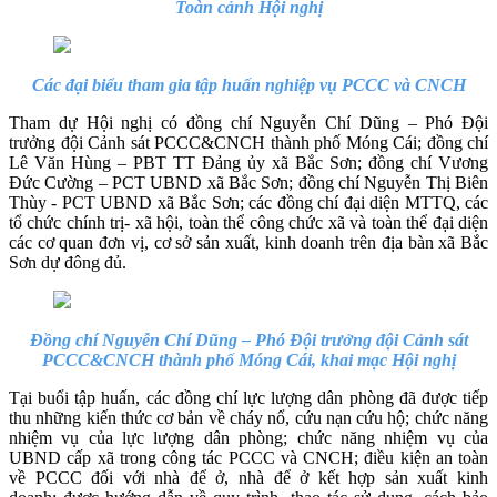
Toàn cảnh Hội nghị
Các đại biểu tham gia tập huấn nghiệp vụ PCCC và CNCH
Tham dự Hội nghị có đồng chí Nguyễn Chí Dũng – Phó Đội
trưởng đội Cảnh sát PCCC&CNCH thành phố Móng Cái; đồng chí
Lê Văn Hùng – PBT TT Đảng ủy xã Bắc Sơn; đồng chí Vương
Đức Cường – PCT UBND xã Bắc Sơn; đồng chí Nguyễn Thị Biên
Thùy - PCT UBND xã Bắc Sơn;
các đồng chí đại diện MTTQ, các
tổ chức chính trị- xã hội, toàn thể công chức xã và toàn thể đại diện
các cơ quan đơn vị, cơ sở sản xuất, kinh doanh trên địa bàn xã Bắc
Sơn dự đông đủ.
Đồng chí Nguyễn Chí Dũng – Phó Đội trưởng đội Cảnh sát
PCCC&CNCH thành phố Móng Cái, khai mạc Hội nghị
Tại buổi tập huấn, các đồng chí lực lượng dân phòng đã được tiếp
thu
những kiến thức cơ bản về cháy nổ, cứu nạn cứu hộ; chức năng
nhiệm vụ của lực lượng dân phòng; chức năng nhiệm vụ của
UBND cấp xã trong công tác PCCC và CNCH; điều kiện an toàn
về PCCC đối với nhà để ở, nhà để ở kết hợp sản xuất kinh