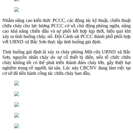
Nhằm nâng cao kiến thức PCCC, các động tác kỹ thuật, chiến thuật
chữa cháy cho lực lượng PCCC cơ sở, chủ động phòng ngừa, nâng
cao khả năng chiến đấu và sự phối kết hợp kịp thời, hiệu quả khi
xảy ra tình huống cháy, nổ. Đội Cảnh sát PCCC thành phố phối hợp
với UBND xã Bắc Sơn thực tập tình huống giả định.
Tình huống giả định là xảy ra cháy phòng Một cửa UBND xã Bắc
Sơn, nguyên nhân cháy do sự cố thiết bị điện, nếu tổ chức chữa
cháy không tốt có thể phát triển thành đám cháy lớn, gây thiệt hại
nghiêm trọng về người, tài sản. Lúc này CBCNV đang làm việc tại
cơ sở đã tiến hành công tác chữa cháy ban đầu.