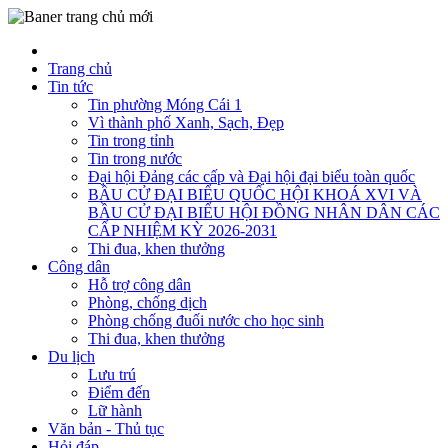
Trang chủ
Tin tức
Tin phường Móng Cái 1
Vì thành phố Xanh, Sạch, Đẹp
Tin trong tỉnh
Tin trong nước
Đại hội Đảng các cấp và Đại hội đại biểu toàn quốc
BẦU CỬ ĐẠI BIỂU QUỐC HỘI KHOÁ XVI VÀ
BẦU CỬ ĐẠI BIỂU HỘI ĐỒNG NHÂN DÂN CÁC
CẤP NHIỆM KỲ 2026-2031
Thi đua, khen thưởng
Công dân
Hỗ trợ công dân
Phòng, chống dịch
Phòng chống đuối nước cho học sinh
Thi đua, khen thưởng
Du lịch
Lưu trú
Điểm đến
Lữ hành
Văn bản - Thủ tục
Hỏi đáp