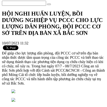
HỘI NGHI HUẤN LUYỆN, BỒI
DƯỚNG NGHIỆP VỤ PCCC CHO LỰC
LƯỢNG DÂN PHÒNG, ĐỘI PCCC CƠ
SỞ TRÊN ĐỊA BÀN XÃ BẮC SƠN
10/07/2023 11:32
Để giúp cho lực lượng dân phòng, đội PCCC cơ sở trên địa bàn
nhận thức được tầm quan trọng của công tác PCCC và biết thao tác
sử dụng thành thạo các phương tiện dụng cụ chữa cháy hiện có khi
có cháy, nổ xảy ra. Trong hai ngày 07/7 - 08/7/2023 Công an xã
Bắc Sơn phối hợp với đội Cảnh sát PCCC&CNCH - Công an thành
phố Móng Cái tổ chức lớp huấn luyện, bồi dưỡng nghiệp vụ về
công tác PCCC và tiến hành diễn tập phương án chữa cháy tại trụ
sở xã Bắc Sơn.