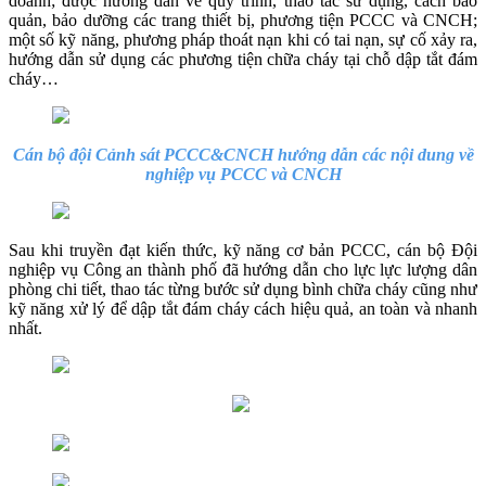
doanh; được hướng dẫn về quy trình, thao tác sử dụng, cách bảo
quản, bảo dưỡng các trang thiết bị, phương tiện PCCC và CNCH;
một số kỹ năng, phương pháp thoát nạn khi có tai nạn, sự cố xảy ra,
hướng dẫn sử dụng các phương tiện chữa cháy tại chỗ dập tắt đám
cháy…
Cán bộ đội
Cảnh sát PCCC&CNCH
hướng dẫn các nội dung về
nghiệp vụ PCCC và CNCH
Sau khi truyền đạt kiến thức, kỹ năng cơ bản PCCC, cán bộ Đội
nghiệp vụ Công an thành phố đã hướng dẫn cho lực lực lượng dân
phòng chi tiết, thao tác từng bước sử dụng bình chữa cháy cũng như
kỹ năng xử lý để dập tắt đám cháy cách hiệu quả, an toàn và nhanh
nhất.