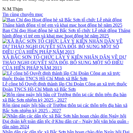
N.M.Thịm
Tin cùng chuyên mục
Ban Chỉ đạo Hoạt động hè xã Bắc Sơn tổ chức Lễ phát động Tháng
hành động vì trẻ em và khai mạc hoạt động hè năm 2025
XÃ BẮC SƠN TỔ CHỨC LẤY Ý KIẾN NHÂN DÂN VỀ DỰ
THẢO NGHỊ QUYẾT SỬA ĐỔI, BỔ SUNG MỘT SỐ ĐIỀU
CỦA HIẾN PHÁP NĂM 2013
Lễ công bố Quyết định thành lập Chi Đoàn Công an xã trực thuộc
Đoàn TNCS Hồ Chí Minh xã Bắc Sơn
Rộn ràng ngày hội bầu cử Trưởng thôn tại các thôn trên địa bàn xã
Bắc Sơn nhiệm kỳ 2025 - 2027
Nhân dân các dân tộc xã Bắc Sơn hân hoan chào đón Ngày hội Đại