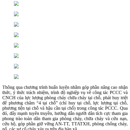
Thông qua chương trình huấn luyện nhằm góp phần nâng cao nhận
thức, ý thức trách nhiệm, trình độ nghiệp vụ về công tác PCCC và
CNCH của lực lượng phòng cháy chữa cháy tại chỗ, phát huy triệt
để phương châm “4 tại chỗ” (chỉ huy tại chỗ, lực lượng tại chỗ,
phương tiện tại chỗ và hậu cần tại chỗ) trong công tác PCCC. Qua
đó, đẩy mạnh tuyên truyền, hướng dẫn người dân tích cực tham gia
phong trào toàn dân tham gia phòng cháy, chữa cháy và cứu nạn,
cứu hộ, góp phần giữ vững AN-TT, TTATXH, phòng chống cháy,
nổ, các sự cố cháy xảy ra trên địa bàn xã.