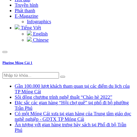
Truyền hình
Phát thanh
E-Magazine
Infographics
Tiếng Việt
English
Chinese
Phường Móng Cái 1
Gần 100.000 lượt khách tham quan tại các điểm du lịch của
TP Móng Cái
Sôi động chương trình nghệ thuật “Chào hè 2022”
Đặc sắc các gian hàng “Hội chợ quê” tại phố đi bộ phường
Trần Phú
Có một Móng Cái xưa tại gian hàng của Trung tâm giáo dục
nghề nghiệp - GDTX TP Móng Cái
Ấn tượng với gian hàng trưng bày sách tại Phố đi bộ Trần
Phú