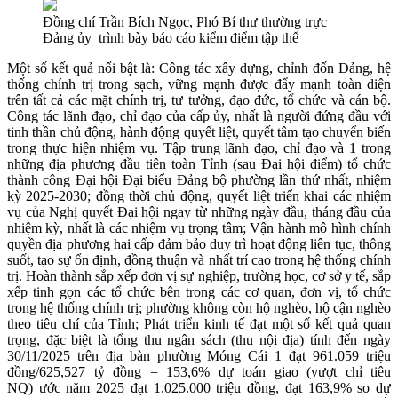
Đồng chí Trần Bích Ngọc, Phó Bí thư thường trực
Đảng ủy trình bày báo cáo kiểm điểm tập thể
Một số kết quả nổi bật là: Công tác xây dựng, chỉnh đốn Đảng, hệ
thống chính trị trong sạch, vững mạnh được đẩy mạnh toàn diện
trên tất cả các mặt chính trị, tư tưởng, đạo đức, tổ chức và cán bộ.
Công tác lãnh đạo, chỉ đạo của cấp ủy, nhất là người đứng đầu với
tinh thần chủ động, hành động quyết liệt, quyết tâm tạo chuyển biến
trong thực hiện nhiệm vụ. Tập trung lãnh đạo, chỉ đạo và 1 trong
những địa phương đầu tiên toàn Tỉnh (sau Đại hội điểm) tổ chức
thành công Đại hội Đại biểu Đảng bộ phường lần thứ nhất, nhiệm
kỳ 2025-2030; đồng thời chủ động, quyết liệt triển khai các nhiệm
vụ của Nghị quyết Đại hội ngay từ những ngày đầu, tháng đầu của
nhiệm kỳ, nhất là các nhiệm vụ trọng tâm; Vận hành mô hình chính
quyền địa phương hai cấp đảm bảo duy trì hoạt động liên tục, thông
suốt, tạo sự ổn định, đồng thuận và nhất trí cao trong hệ thống chính
trị. Hoàn thành sắp xếp đơn vị sự nghiệp, trường học, cơ sở y tế, sắp
xếp tinh gọn các tổ chức bên trong các cơ quan, đơn vị, tổ chức
trong hệ thống chính trị; phường không còn hộ nghèo, hộ cận nghèo
theo tiêu chí của Tỉnh; Phát triển kinh tế đạt một số kết quả quan
trọng, đặc biệt là tổng thu ngân sách (thu nội địa) tính đến ngày
30/11/2025 trên địa bàn phường Móng Cái 1 đạt 961.059 triệu
đồng/625,527 tỷ đồng = 153,6% dự toán giao (vượt chỉ tiêu
NQ) ước năm 2025 đạt 1.025.000 triệu đồng, đạt 163,9% so dự