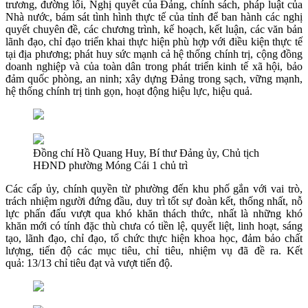
trương, đường lối, Nghị quyết của Đảng, chính sách, pháp luật của
Nhà nước, bám sát tình hình thực tế của tỉnh để ban hành các nghị
quyết chuyên đề, các chương trình, kế hoạch, kết luận, các văn bản
lãnh đạo, chỉ đạo triển khai thực hiện phù hợp với điều kiện thực tế
tại địa phương; phát huy sức mạnh cả hệ thống chính trị, cộng đồng
doanh nghiệp và của toàn dân trong phát triển kinh tế xã hội, bảo
đảm quốc phòng, an ninh; xây dựng Đảng trong sạch, vững mạnh,
hệ thống chính trị tinh gọn, hoạt động hiệu lực, hiệu quả.
Đồng chí Hồ Quang Huy, Bí thư Đảng ủy, Chủ tịch
HĐND phường Móng Cái 1 chủ trì
Các cấp ủy, chính quyền từ phường đến khu phố gắn với vai trò,
trách nhiệm người đứng đầu, duy trì tốt sự đoàn kết, thống nhất, nỗ
lực phấn đấu vượt qua khó khăn thách thức, nhất là những khó
khăn mới có tính đặc thù chưa có tiền lệ, quyết liệt, linh hoạt, sáng
tạo, lãnh đạo, chỉ đạo, tổ chức thực hiện khoa học, đảm bảo chất
lượng, tiến độ các mục tiêu, chỉ tiêu, nhiệm vụ đã đề ra. Kết
quả: 13/13 chỉ tiêu đạt và vượt tiến độ.