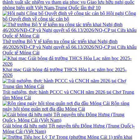
thành xuất sắc nhiệm vụ tham gia phục vụ Giao lưu hữu nghị quốc
phòng biên giới Việt Nam-Trung Quốc lần thứ 10
Hội nghị Công
bố Quyết định về công tác cán bộ
Thứ trưởng Bộ Y tế kiểm tra công tác triển khai Nghị định
46/2026/NĐ-CP và Nghị quyết số 66.13/2026/NQ-CP tại Cửa khẩu
Quốc tế Móng Cái
Khai mạc Giải bóng đá trường THCS Hòa Lạc năm học 2025-
2026
Trải nghiệm, thực hành PCCC và CNCH năm 2026 tại Chợ Trung
tâm Móng Cái
Rộn ràng
ngày hội tòng quân nơi địa đầu Móng Cái
Giải bóng đá hữu nghị Tết nguyên tiêu Đông Hưng (Trung Quốc)-
Móng Cái (Việt Nam)