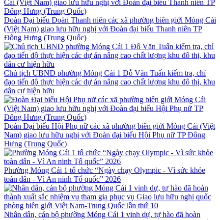
Đoàn Đại biểu Đoàn Thanh niên các xã phường biên giới Móng Cái
(Việt Nam) giao lưu hữu nghị với Đoàn đại biểu Thanh niên TP
Đông Hưng (Trung Quốc)
Chủ tịch UBND phường Móng Cái 1 Đỗ Văn Tuấn kiểm tra, chỉ
đạo tiến độ thực hiện các dự án nâng cao chất lượng khu đô thị, khu
dân cư hiện hữu
Đoàn Đại biểu Hội Phụ nữ các xã phường biên giới Móng Cái (Việt
Nam) giao lưu hữu nghị với Đoàn đại biểu Hội Phụ nữ TP Đông
Hưng (Trung Quốc)
Phường Móng Cái 1 tổ chức “Ngày chạy Olympic - Vì sức khỏe
toàn dân - Vì An ninh Tổ quốc” 2026
Nhân dân, cán bộ phường Móng Cái 1 vinh dự, tự hào đã hoàn