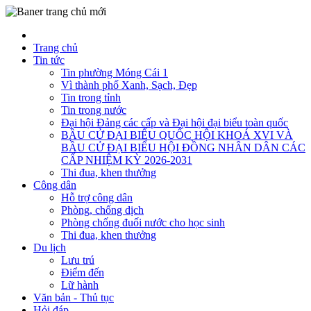
Trang chủ
Tin tức
Tin phường Móng Cái 1
Vì thành phố Xanh, Sạch, Đẹp
Tin trong tỉnh
Tin trong nước
Đại hội Đảng các cấp và Đại hội đại biểu toàn quốc
BẦU CỬ ĐẠI BIỂU QUỐC HỘI KHOÁ XVI VÀ
BẦU CỬ ĐẠI BIỂU HỘI ĐỒNG NHÂN DÂN CÁC
CẤP NHIỆM KỲ 2026-2031
Thi đua, khen thưởng
Công dân
Hỗ trợ công dân
Phòng, chống dịch
Phòng chống đuối nước cho học sinh
Thi đua, khen thưởng
Du lịch
Lưu trú
Điểm đến
Lữ hành
Văn bản - Thủ tục
Hỏi đáp