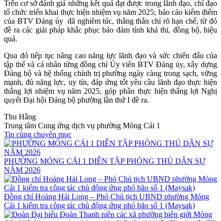
Trên cơ sở đánh giá những kết quả đạt được trong lãnh đạo, chỉ đạo
tổ chức triển khai thực hiện nhiệm vụ năm 2025; báo cáo kiểm điểm
của BTV Đảng ủy đã nghiêm túc, thẳng thắn chỉ rõ hạn chế, từ đó
đề ra các giải pháp khắc phục bảo đảm tính khả thi, đồng bộ, hiệu
quả.
Qua đó tiếp tục nâng cao năng lực lãnh đạo và sức chiến đấu của
tập thể và cá nhân từng đồng chí Ủy viên BTV Đảng ủy, xây dựng
Đảng bộ và hệ thống chính trị phường ngày càng trong sạch, vững
mạnh, đủ năng lực, uy tín, đáp ứng tốt yêu cầu lãnh đạo thực hiện
thắng lợi nhiệm vụ năm 2025, góp phần thực hiện thắng lợi Nghị
quyết Đại hội Đảng bộ phường lần thứ I đề ra.
Thu Hằng
Trung tâm Cung ứng dịch vụ phường Móng Cái 1
Tin cùng chuyên mục
PHƯỜNG MÓNG CÁI 1 DIỄN TẬP PHÒNG THỦ DÂN SỰ
NĂM 2026
Đồng chí Hoàng Hải Long – Phó Chủ tịch UBND phường Móng
Cái 1 kiểm tra công tác chủ động ứng phó bão số 1 (Maysak)