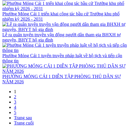
Phường Móng Cái 1 triển khai công tác bầu cử Trưởng khu phố
nhiệm kỳ 2026 - 2031
Lễ ra quân tuyên truyền vận động người dân tham gia BHXH tự
nguyện, BHYT hộ gia đình
Phường Móng Cái 1 tuyên truyền pháp luật về hộ tịch và tiếp cận
thông tin
PHƯỜNG MÓNG CÁI 1 DIỄN TẬP PHÒNG THỦ DÂN SỰ
NĂM 2026
1
2
3
4
5
Trang sau
Trang cuối