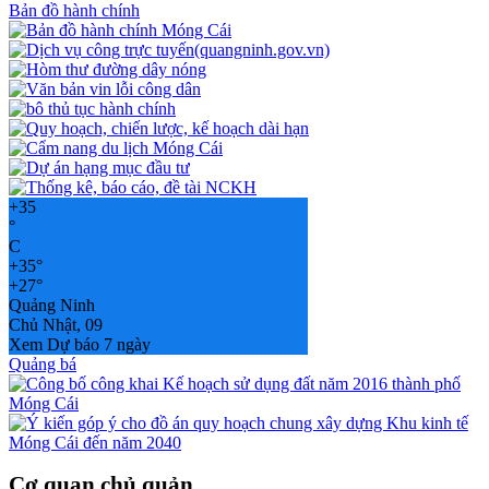
Bản đồ hành chính
+
35
°
C
+
35°
+
27°
Quảng Ninh
Chủ Nhật, 09
Xem Dự báo 7 ngày
Quảng bá
Cơ quan chủ quản