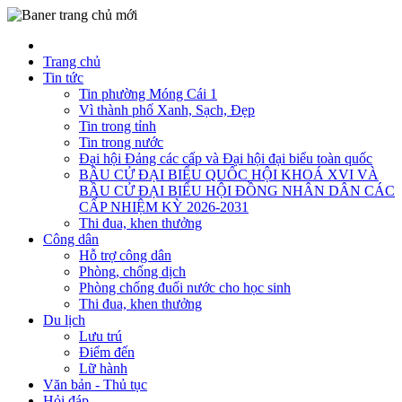
Trang chủ
Tin tức
Tin phường Móng Cái 1
Vì thành phố Xanh, Sạch, Đẹp
Tin trong tỉnh
Tin trong nước
Đại hội Đảng các cấp và Đại hội đại biểu toàn quốc
BẦU CỬ ĐẠI BIỂU QUỐC HỘI KHOÁ XVI VÀ
BẦU CỬ ĐẠI BIỂU HỘI ĐỒNG NHÂN DÂN CÁC
CẤP NHIỆM KỲ 2026-2031
Thi đua, khen thưởng
Công dân
Hỗ trợ công dân
Phòng, chống dịch
Phòng chống đuối nước cho học sinh
Thi đua, khen thưởng
Du lịch
Lưu trú
Điểm đến
Lữ hành
Văn bản - Thủ tục
Hỏi đáp