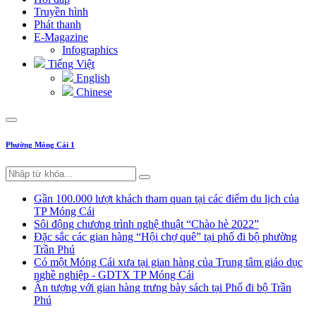
Truyền hình
Phát thanh
E-Magazine
Infographics
Tiếng Việt
English
Chinese
Phường Móng Cái 1
Gần 100.000 lượt khách tham quan tại các điểm du lịch của
TP Móng Cái
Sôi động chương trình nghệ thuật “Chào hè 2022”
Đặc sắc các gian hàng “Hội chợ quê” tại phố đi bộ phường
Trần Phú
Có một Móng Cái xưa tại gian hàng của Trung tâm giáo dục
nghề nghiệp - GDTX TP Móng Cái
Ấn tượng với gian hàng trưng bày sách tại Phố đi bộ Trần
Phú