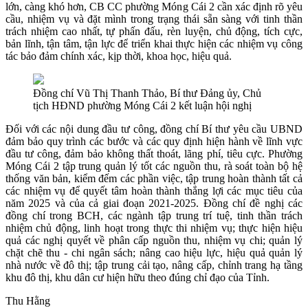
lớn, càng khó hơn, CB CC phường Móng Cái 2 cần xác định rõ yêu
cầu, nhiệm vụ và đặt mình trong trạng thái sẵn sàng với tinh thần
trách nhiệm cao nhất, tự phấn đấu, rèn luyện, chủ động, tích cực,
bản lĩnh, tận tâm, tận lực để triển khai thực hiện các nhiệm vụ công
tác bảo đảm chính xác, kịp thời, khoa học, hiệu quả.
Đồng chí Vũ Thị Thanh Thảo, Bí thư Đảng ủy, Chủ
tịch HĐND phường Móng Cái 2 kết luận hội nghị
Đối với các nội dung đầu tư công, đồng chí Bí thư yêu cầu UBND
đảm bảo quy trình các bước và các quy định hiện hành về lĩnh vực
đầu tư công, đảm bảo không thất thoát, lãng phí, tiêu cực. Phường
Móng Cái 2 tập trung quản lý tốt các nguồn thu, rà soát toàn bộ hệ
thống văn bản, kiểm đếm các phần việc, tập trung hoàn thành tất cả
các nhiệm vụ để quyết tâm hoàn thành thắng lợi các mục tiêu của
năm 2025 và của cả giai đoạn 2021-2025. Đồng chí đề nghị các
đồng chí trong BCH, các ngành tập trung trí tuệ, tinh thần trách
nhiệm chủ động, linh hoạt trong thực thi nhiệm vụ; thực hiện hiệu
quả các nghị quyết về phân cấp nguồn thu, nhiệm vụ chi; quản lý
chặt chẽ thu - chi ngân sách; nâng cao hiệu lực, hiệu quả quản lý
nhà nước về đô thị; tập trung cải tạo, nâng cấp, chỉnh trang hạ tầng
khu đô thị, khu dân cư hiện hữu theo đúng chỉ đạo của Tỉnh.
Thu Hằng