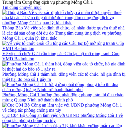
Trung tâm Cung ứng dịch vụ phường Móng Cái 1
Tin cùng chuyên mục
Thông Báo Về việc xác định tổ chức, cá nhân được quyền thuê nhà
là các tài sản công dôi dư do Trung tâm cung ứng dịch vụ phường
Móng Cái 1 quản lý, khai thác
Về việc tổ chức Giải cầu lông các Câu lạc bộ mở rộng tranh Cúp
VMD Badminton
Phường Móng Cái 1 thăm hỏi, động viên các tổ chức, hộ gia đình bị
thiệt hại do bão số 1 gây ra
Phường Móng Cái 1 hưởng ứng phát động phong trào thi đua chào
mừng Quảng Ninh trở thành thành phố
Cục C04 Bộ Công an làm việc với UBND phường Móng Cái 1 về
công tác phòng chống ma túy