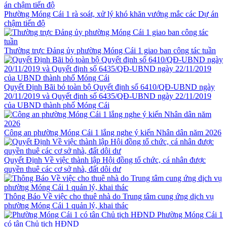
Phường Móng Cái 1 rà soát, xử lý khó khăn vướng mắc các Dự án
chậm tiến độ
Thường trực Đảng ủy phường Móng Cái 1 giao ban công tác tuần
Quyết Định Bãi bỏ toàn bộ Quyết định số 6410/QĐ-UBND ngày
20/11/2019 và Quyết định số 6435/QĐ-UBND ngày 22/11/2019
của UBND thành phố Móng Cái
Công an phường Móng Cái 1 lắng nghe ý kiến Nhân dân năm 2026
Quyết Định Về việc thành lập Hội đồng tổ chức, cá nhân được
quyền thuê các cơ sở nhà, đất dôi dư
Thông Báo Về việc cho thuê nhà do Trung tâm cung ứng dịch vụ
phường Móng Cái 1 quản lý, khai thác
Phường Móng Cái 1
có tân Chủ tịch HĐND