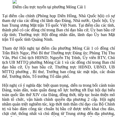
Điểm cầu trực tuyến tại phường Móng Cái 1
Tại điểm cầu chính (Phòng họp Diên Hồng, Nhà Quốc hội) có sự
tham dự của các đồng chí lãnh đạo Đảng, Nhà nước, Quốc hội, Ủy
ban Trung ương Mặt trận Tổ quốc Việt Nam. Tại điểm cầu các tỉnh,
thành phố có các đồng chí trong Ban chỉ đạo bầu cử, Ủy ban bầu cử
cấp tỉnh; Thường trực Hội đồng nhân dân, lãnh đạo Ủy ban Mặt
trận Tổ quốc tỉnh Quảng Ninh.
Tham dự Hội nghị tại điểm cầu phường Móng Cái 1 có đồng chí
Trần Bích Ngọc, Phó Bí thư Thường trực Đảng ủy; Phùng Thị Thu
Vân, Phó Chủ tịch HĐND; Nguyễn Thị Trình, Ủy viên BTV, Chủ
tịch UB MTTQ phường Móng Cái 1 và các đồng chí trong Ban chỉ
đạo bầu cử, Ủy ban bầu cử, Thường trực HĐND, UBND, UB
MTTQ phường , Bí thư, Trưởng ban công tác mặt trận, các đoàn
thể, Trưởng thôn, Tổ trưởng Tổ dân phố.
Hội nghị có ý nghĩa đặc biệt quan trọng, diễn ra trong bối cảnh toàn
Đảng, toàn dân, toàn quân đang nỗ lực hướng tới Đại hội đại biểu
toàn quốc lần thứ XIV của Đảng, đồng thời, tiếp tục hoàn thiện mô
hình tổ chức, vận hành chính quyền địa phương 2 cấp. Hội nghị
nhằm quán triệt nghiêm túc, kịp thời tinh thần chỉ đạo của Bộ Chính
trị và bảo đảm công tác chuẩn bị bầu cử được triển khai chu đáo,
chặt chẽ, thống nhất và chủ động từ Trung ương đến địa phương,