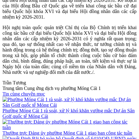
đại biểu Hội đồng nhân dân các cấp nhiệm kỳ 2026-2031. Kế hoạch
của Hội đồng Bầu cử Quốc gia về triển khai công tác bầu cử đại
biểu Quốc hội khóa XVI và đại biểu Hội đồng nhân dân các cấp
nhiệm kỳ 2026-2031.
Hội nghị toàn quốc quán triệt Chỉ thị của Bộ Chính trị triển khai
công tác bầu cử đại biểu Quốc hội khóa XVI và đại biểu Hội đồng
nhân dân các cấp nhiệm kỳ 2026-2031 có ý nghĩa rất quan trọng;
qua đó, tạo sự thống nhất cao về nhận thức, tư tưởng chính trị và
hành động trong cả hệ thống chính trị; đồng thời, tạo sự đồng thuận
trong xã hội, góp phần tổ chức thành công cuộc bầu cử bảo đảm
dân chủ, bình đẳng, đúng pháp luật, an toàn, tiết kiệm và thực sự là
Ngày hội của toàn dân; củng cố niềm tin của Nhân dân với Đảng,
Nhà nước và sự nghiệp đổi mới của đất nước./.
Trần Tương
Trung tâm Cung ứng dịch vụ phường Móng Cái 1
Tin cùng chuyên mục
Phường Móng Cái 1 rà soát, xử lý khó khăn vướng mắc Dự án Sân
Golf quốc tế Móng Cái
Thường trực Đảng ủy phường Móng Cái 1 giao ban công tác tuần