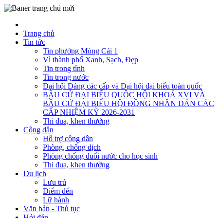
Trang chủ
Tin tức
Tin phường Móng Cái 1
Vì thành phố Xanh, Sạch, Đẹp
Tin trong tỉnh
Tin trong nước
Đại hội Đảng các cấp và Đại hội đại biểu toàn quốc
BẦU CỬ ĐẠI BIỂU QUỐC HỘI KHOÁ XVI VÀ
BẦU CỬ ĐẠI BIỂU HỘI ĐỒNG NHÂN DÂN CÁC
CẤP NHIỆM KỲ 2026-2031
Thi đua, khen thưởng
Công dân
Hỗ trợ công dân
Phòng, chống dịch
Phòng chống đuối nước cho học sinh
Thi đua, khen thưởng
Du lịch
Lưu trú
Điểm đến
Lữ hành
Văn bản - Thủ tục
Hỏi đáp