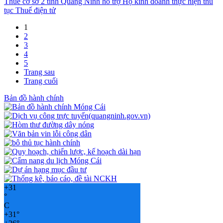
Thuế cơ sở 2 tỉnh Quảng Ninh hỗ trợ Hộ kinh doanh thực hiện thủ
tục Thuế điện tử
1
2
3
4
5
Trang sau
Trang cuối
Bản đồ hành chính
+
31
°
C
+
31°