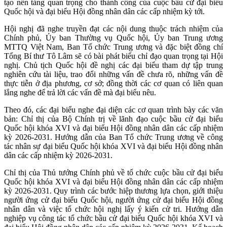
tạo nền tảng quan trọng cho thành công của cuộc bầu cử đại biểu
Quốc hội và đại biểu Hội đồng nhân dân các cấp nhiệm kỳ tới.
Hội nghị đã nghe truyền đạt các nội dung thuộc trách nhiệm của
Chính phủ, Ủy ban Thường vụ Quốc hội, Ủy ban Trung ương
MTTQ Việt Nam, Ban Tổ chức Trung ương và đặc biệt đồng chí
Tổng Bí thư Tô Lâm sẽ có bài phát biểu chỉ đạo quan trọng tại Hội
nghị. Chủ tịch Quốc hội đề nghị các đại biểu tham dự tập trung
nghiên cứu tài liệu, trao đổi những vấn đề chưa rõ, những vấn đề
thực tiễn ở địa phương, cơ sở; đồng thời các cơ quan có liên quan
lắng nghe để trả lời các vấn đề mà đại biểu nêu.
Theo đó, các đại biểu nghe đại diện các cơ quan trình bày các văn
bản: Chỉ thị của Bộ Chính trị về lãnh đạo cuộc bầu cử đại biểu
Quốc hội khóa XVI và đại biểu Hội đồng nhân dân các cấp nhiệm
kỳ 2026-2031. Hướng dẫn của Ban Tổ chức Trung ương về công
tác nhân sự đại biểu Quốc hội khóa XVI và đại biểu Hội đồng nhân
dân các cấp nhiệm kỳ 2026-2031.
Chỉ thị của Thủ tướng Chính phủ về tổ chức cuộc bầu cử đại biểu
Quốc hội khóa XVI và đại biểu Hội đồng nhân dân các cấp nhiệm
kỳ 2026-2031. Quy trình các bước hiệp thương lựa chọn, giới thiệu
người ứng cử đại biểu Quốc hội, người ứng cử đại biểu Hội đồng
nhân dân và việc tổ chức hội nghị lấy ý kiến cử tri. Hướng dẫn
nghiệp vụ công tác tổ chức bầu cử đại biểu Quốc hội khóa XVI và