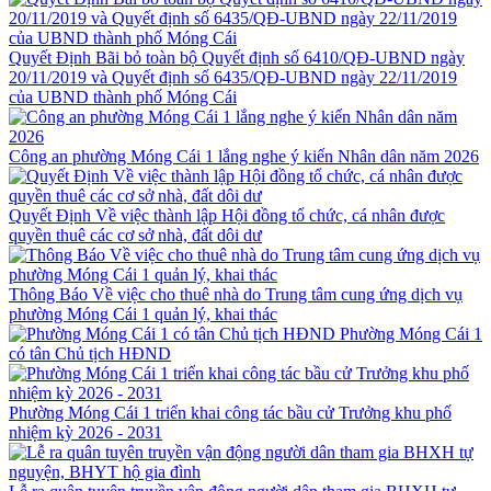
Quyết Định Bãi bỏ toàn bộ Quyết định số 6410/QĐ-UBND ngày
20/11/2019 và Quyết định số 6435/QĐ-UBND ngày 22/11/2019
của UBND thành phố Móng Cái
Công an phường Móng Cái 1 lắng nghe ý kiến Nhân dân năm 2026
Quyết Định Về việc thành lập Hội đồng tổ chức, cá nhân được
quyền thuê các cơ sở nhà, đất dôi dư
Thông Báo Về việc cho thuê nhà do Trung tâm cung ứng dịch vụ
phường Móng Cái 1 quản lý, khai thác
Phường Móng Cái 1
có tân Chủ tịch HĐND
Phường Móng Cái 1 triển khai công tác bầu cử Trưởng khu phố
nhiệm kỳ 2026 - 2031