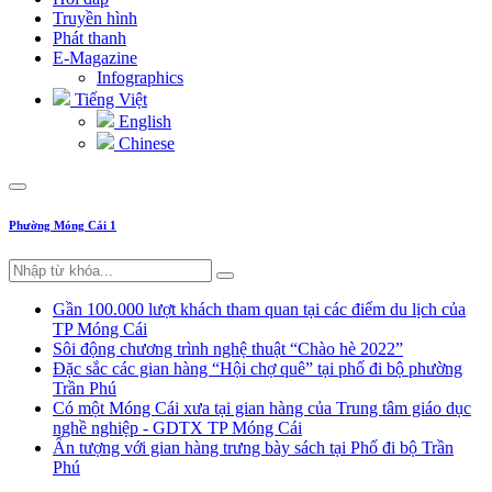
Truyền hình
Phát thanh
E-Magazine
Infographics
Tiếng Việt
English
Chinese
Phường Móng Cái 1
Gần 100.000 lượt khách tham quan tại các điểm du lịch của
TP Móng Cái
Sôi động chương trình nghệ thuật “Chào hè 2022”
Đặc sắc các gian hàng “Hội chợ quê” tại phố đi bộ phường
Trần Phú
Có một Móng Cái xưa tại gian hàng của Trung tâm giáo dục
nghề nghiệp - GDTX TP Móng Cái
Ấn tượng với gian hàng trưng bày sách tại Phố đi bộ Trần
Phú