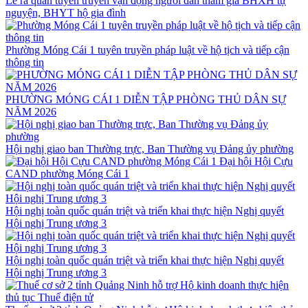
Lễ ra quân tuyên truyền vận động người dân tham gia BHXH tự
nguyện, BHYT hộ gia đình
Phường Móng Cái 1 tuyên truyền pháp luật về hộ tịch và tiếp cận
thông tin
PHƯỜNG MÓNG CÁI 1 DIỄN TẬP PHÒNG THỦ DÂN SỰ
NĂM 2026
Hội nghị giao ban Thường trực, Ban Thường vụ Đảng ủy phường
Đại hội Hội Cựu
CAND phường Móng Cái 1
Hội nghị toàn quốc quán triệt và triển khai thực hiện Nghị quyết
Hội nghị Trung ương 3
Hội nghị toàn quốc quán triệt và triển khai thực hiện Nghị quyết
Hội nghị Trung ương 3