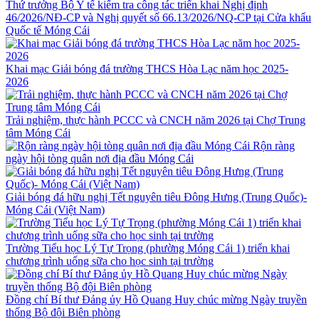
Thứ trưởng Bộ Y tế kiểm tra công tác triển khai Nghị định
46/2026/NĐ-CP và Nghị quyết số 66.13/2026/NQ-CP tại Cửa khẩu
Quốc tế Móng Cái
Khai mạc Giải bóng đá trường THCS Hòa Lạc năm học 2025-
2026
Trải nghiệm, thực hành PCCC và CNCH năm 2026 tại Chợ Trung
tâm Móng Cái
Rộn ràng
ngày hội tòng quân nơi địa đầu Móng Cái
Giải bóng đá hữu nghị Tết nguyên tiêu Đông Hưng (Trung Quốc)-
Móng Cái (Việt Nam)
Trường Tiểu học Lý Tự Trọng (phường Móng Cái 1) triển khai
chương trình uống sữa cho học sinh tại trường
Đồng chí Bí thư Đảng ủy Hồ Quang Huy chúc mừng Ngày truyền
thống Bộ đội Biên phòng