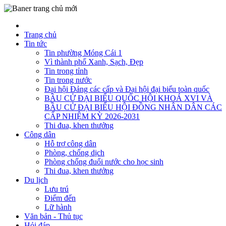
Trang chủ
Tin tức
Tin phường Móng Cái 1
Vì thành phố Xanh, Sạch, Đẹp
Tin trong tỉnh
Tin trong nước
Đại hội Đảng các cấp và Đại hội đại biểu toàn quốc
BẦU CỬ ĐẠI BIỂU QUỐC HỘI KHOÁ XVI VÀ
BẦU CỬ ĐẠI BIỂU HỘI ĐỒNG NHÂN DÂN CÁC
CẤP NHIỆM KỲ 2026-2031
Thi đua, khen thưởng
Công dân
Hỗ trợ công dân
Phòng, chống dịch
Phòng chống đuối nước cho học sinh
Thi đua, khen thưởng
Du lịch
Lưu trú
Điểm đến
Lữ hành
Văn bản - Thủ tục
Hỏi đáp