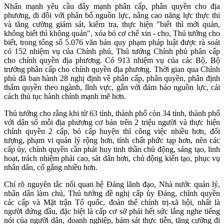
Nhấn mạnh yêu cầu đẩy mạnh phân cấp, phân quyền cho địa
phương, đi đôi với phân bổ nguồn lực, nâng cao năng lực thực thi
và tăng cường giám sát, kiểm tra, thực hiện "biết thì mới quản,
không biết thì không quản", xóa bỏ cơ chế xin - cho, Thủ tướng cho
biết, trong tổng số 5.076 văn bản quy phạm pháp luật được rà soát
có 152 nhiệm vụ của Chính phủ, Thủ tướng Chính phủ phân cấp
cho chính quyền địa phương. Có 913 nhiệm vụ của các Bộ, Bộ
trưởng phân cấp cho chính quyền địa phương. Thời gian qua Chính
phủ đã ban hành 28 nghị định về phân cấp, phân quyền, phân định
thẩm quyền theo ngành, lĩnh vực, gắn với đảm bảo nguồn lực, cải
cách thủ tục hành chính mạnh mẽ hơn.
Thủ tướng cho rằng khi từ 63 tỉnh, thành phố còn 34 tỉnh, thành phố
với dân số mỗi địa phương cơ bản trên 2 triệu người và thực hiện
chính quyền 2 cấp, bỏ cấp huyện thì công việc nhiều hơn, đối
tượng, phạm vi quản lý rộng hơn, tính chất phức tạp hơn, nên các
cấp ủy, chính quyền cần phát huy tinh thần chủ động, sáng tạo, linh
hoạt, trách nhiệm phải cao, sát dân hơn, chủ động kiến tạo, phục vụ
nhân dân, cố gắng nhiều hơn.
Chỉ rõ nguyên tắc nối quan hệ Đảng lãnh đạo, Nhà nước quản lý,
nhân dân làm chủ, Thủ tướng đề nghị cấp ủy Đảng, chính quyền
các cấp và Mặt trận Tổ quốc, đoàn thể chính trị-xã hội, nhất là
người đứng đầu, đặc biệt là cấp cơ sở phải hết sức lắng nghe tiếng
nói của người dân, doanh nghiệp, bám sát thực tiễn, tăng cường đi