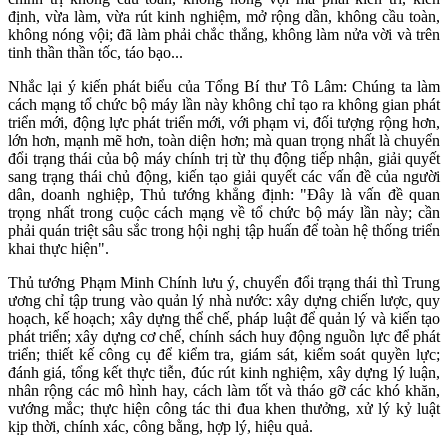
định, vừa làm, vừa rút kinh nghiệm, mở rộng dần, không cầu toàn,
không nóng vội; đã làm phải chắc thắng, không làm nửa vời và trên
tinh thần thần tốc, táo bạo...
Nhắc lại ý kiến phát biểu của Tổng Bí thư Tô Lâm: Chúng ta làm
cách mạng tổ chức bộ máy lần này không chỉ tạo ra không gian phát
triển mới, động lực phát triển mới, với phạm vi, đối tượng rộng hơn,
lớn hơn, mạnh mẽ hơn, toàn diện hơn; mà quan trọng nhất là chuyển
đổi trạng thái của bộ máy chính trị từ thụ động tiếp nhận, giải quyết
sang trạng thái chủ động, kiến tạo giải quyết các vấn đề của người
dân, doanh nghiệp, Thủ tướng khẳng định: "Đây là vấn đề quan
trọng nhất trong cuộc cách mạng về tổ chức bộ máy lần này; cần
phải quán triệt sâu sắc trong hội nghị tập huấn để toàn hệ thống triển
khai thực hiện".
Thủ tướng Phạm Minh Chính lưu ý, chuyển đổi trạng thái thì Trung
ương chỉ tập trung vào quản lý nhà nước: xây dựng chiến lược, quy
hoạch, kế hoạch; xây dựng thể chế, pháp luật để quản lý và kiến tạo
phát triển; xây dựng cơ chế, chính sách huy động nguồn lực để phát
triển; thiết kế công cụ để kiểm tra, giám sát, kiểm soát quyền lực;
đánh giá, tổng kết thực tiễn, đúc rút kinh nghiệm, xây dựng lý luận,
nhân rộng các mô hình hay, cách làm tốt và tháo gỡ các khó khăn,
vướng mắc; thực hiện công tác thi đua khen thưởng, xử lý kỷ luật
kịp thời, chính xác, công bằng, hợp lý, hiệu quả.