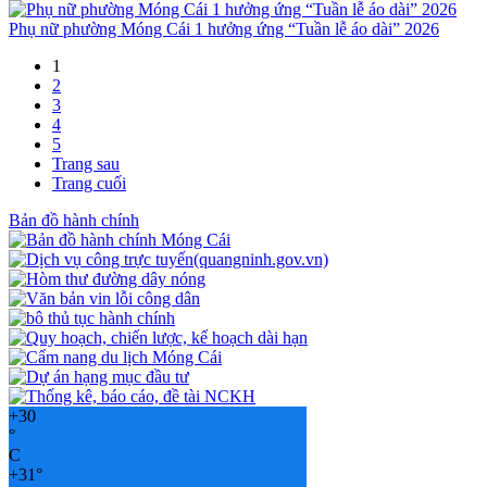
Phụ nữ phường Móng Cái 1 hưởng ứng “Tuần lễ áo dài” 2026
1
2
3
4
5
Trang sau
Trang cuối
Bản đồ hành chính
+
30
°
C
+
31°