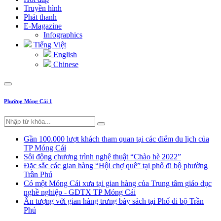
Truyền hình
Phát thanh
E-Magazine
Infographics
Tiếng Việt
English
Chinese
Phường Móng Cái 1
Gần 100.000 lượt khách tham quan tại các điểm du lịch của
TP Móng Cái
Sôi động chương trình nghệ thuật “Chào hè 2022”
Đặc sắc các gian hàng “Hội chợ quê” tại phố đi bộ phường
Trần Phú
Có một Móng Cái xưa tại gian hàng của Trung tâm giáo dục
nghề nghiệp - GDTX TP Móng Cái
Ấn tượng với gian hàng trưng bày sách tại Phố đi bộ Trần
Phú