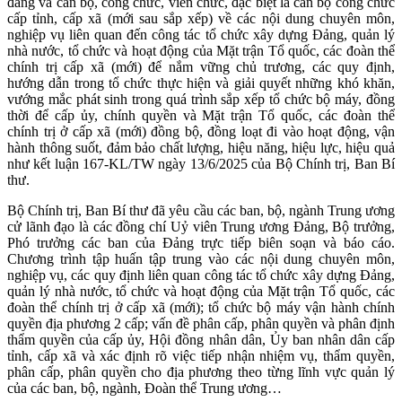
đảng và cán bộ, công chức, viên chức, đặc biệt là cán bộ công chức
cấp tỉnh, cấp xã (mới sau sắp xếp) về các nội dung chuyên môn,
nghiệp vụ liên quan đến công tác tổ chức xây dựng Đảng, quản lý
nhà nước, tổ chức và hoạt động của Mặt trận Tổ quốc, các đoàn thể
chính trị cấp xã (mới) để nắm vững chủ trương, các quy định,
hướng dẫn trong tổ chức thực hiện và giải quyết những khó khăn,
vướng mắc phát sinh trong quá trình sắp xếp tổ chức bộ máy, đồng
thời để cấp ủy, chính quyền và Mặt trận Tổ quốc, các đoàn thể
chính trị ở cấp xã (mới) đồng bộ, đồng loạt đi vào hoạt động, vận
hành thông suốt, đảm bảo chất lượng, hiệu năng, hiệu lực, hiệu quả
như kết luận 167-KL/TW ngày 13/6/2025 của Bộ Chính trị, Ban Bí
thư.
Bộ Chính trị, Ban Bí thư đã yêu cầu các ban, bộ, ngành Trung ương
cử lãnh đạo là các đồng chí Uỷ viên Trung ương Đảng, Bộ trưởng,
Phó trưởng các ban của Đảng trực tiếp biên soạn và báo cáo.
Chương trình tập huấn tập trung vào các nội dung chuyên môn,
nghiệp vụ, các quy định liên quan công tác tổ chức xây dựng Đảng,
quản lý nhà nước, tổ chức và hoạt động của Mặt trận Tổ quốc, các
đoàn thể chính trị ở cấp xã (mới); tổ chức bộ máy vận hành chính
quyền địa phương 2 cấp; vấn đề phân cấp, phân quyền và phân định
thẩm quyền của cấp ủy, Hội đồng nhân dân, Ủy ban nhân dân cấp
tỉnh, cấp xã và xác định rõ việc tiếp nhận nhiệm vụ, thẩm quyền,
phân cấp, phân quyền cho địa phương theo từng lĩnh vực quản lý
của các ban, bộ, ngành, Đoàn thể Trung ương…