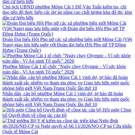
Chủ tịch UBND phường Móng Cái 1 Đỗ Văn Tuấn kiểm tra, chỉ
đạo tiến độ thực hiện các dự án nâng cao chất lượng khu đô thị, khu
dân cư hiện hữu
Đoàn Đại biểu Hội Phụ nữ các xã phường biên giới Móng Cái (Việt
Nam) giao lưu hữu nghị với Đoàn đại biểu Hội Phụ nữ TP Đông
Hưng (Trung Quốc)
Phường Móng Cái 1 tổ chức “Ngày chạy Olympic - Vì sức khỏe
toàn dân - Vì An ninh Tổ quốc” 2026
Nhân dân, cán bộ phường Móng Cái 1 vinh dự, tự hào đã hoàn
thành xuất sắc nhiệm vụ tham gia phục vụ Giao lưu hữu nghị quốc
phòng biên giới Việt Nam-Trung Quốc lần thứ 10
Hội nghị Công
bố Quyết định về công tác cán bộ