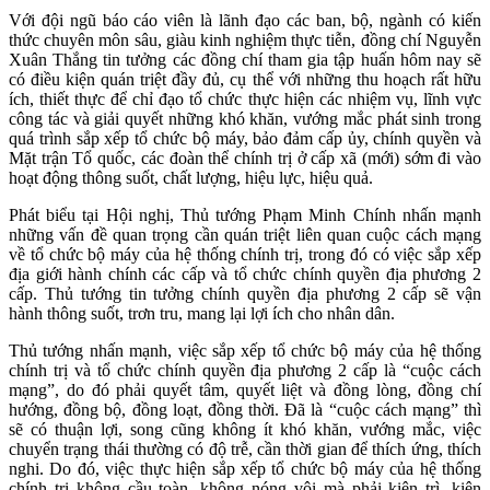
Với đội ngũ báo cáo viên là lãnh đạo các ban, bộ, ngành có kiến
thức chuyên môn sâu, giàu kinh nghiệm thực tiễn, đồng chí Nguyễn
Xuân Thắng tin tưởng các đồng chí tham gia tập huấn hôm nay sẽ
có điều kiện quán triệt đầy đủ, cụ thể với những thu hoạch rất hữu
ích, thiết thực để chỉ đạo tổ chức thực hiện các nhiệm vụ, lĩnh vực
công tác và giải quyết những khó khăn, vướng mắc phát sinh trong
quá trình sắp xếp tổ chức bộ máy, bảo đảm cấp ủy, chính quyền và
Mặt trận Tổ quốc, các đoàn thể chính trị ở cấp xã (mới) sớm đi vào
hoạt động thông suốt, chất lượng, hiệu lực, hiệu quả.
Phát biểu tại Hội nghị, Thủ tướng Phạm Minh Chính nhấn mạnh
những vấn đề quan trọng cần quán triệt liên quan cuộc cách mạng
về tổ chức bộ máy của hệ thống chính trị, trong đó có việc sắp xếp
địa giới hành chính các cấp và tổ chức chính quyền địa phương 2
cấp. Thủ tướng tin tưởng chính quyền địa phương 2 cấp sẽ vận
hành thông suốt, trơn tru, mang lại lợi ích cho nhân dân.
Thủ tướng nhấn mạnh, việc sắp xếp tổ chức bộ máy của hệ thống
chính trị và tổ chức chính quyền địa phương 2 cấp là “cuộc cách
mạng”, do đó phải quyết tâm, quyết liệt và đồng lòng, đồng chí
hướng, đồng bộ, đồng loạt, đồng thời. Đã là “cuộc cách mạng” thì
sẽ có thuận lợi, song cũng không ít khó khăn, vướng mắc, việc
chuyển trạng thái thường có độ trễ, cần thời gian để thích ứng, thích
nghi. Do đó, việc thực hiện sắp xếp tổ chức bộ máy của hệ thống
chính trị không cầu toàn, không nóng vội mà phải kiên trì, kiên