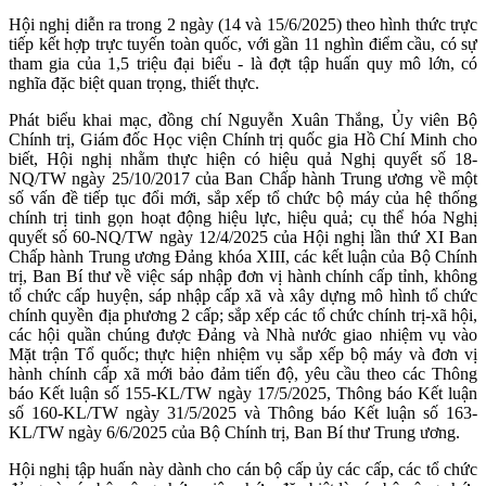
Hội nghị diễn ra trong 2 ngày (14 và 15/6/2025) theo hình thức trực
tiếp kết hợp trực tuyến toàn quốc, với gần 11 nghìn điểm cầu, có sự
tham gia của 1,5 triệu đại biểu - là đợt tập huấn quy mô lớn, có
nghĩa đặc biệt quan trọng, thiết thực.
Phát biểu khai mạc, đồng chí Nguyễn Xuân Thắng, Ủy viên Bộ
Chính trị, Giám đốc Học viện Chính trị quốc gia Hồ Chí Minh cho
biết, Hội nghị nhằm thực hiện có hiệu quả Nghị quyết số 18-
NQ/TW ngày 25/10/2017 của Ban Chấp hành Trung ương về một
số vấn đề tiếp tục đổi mới, sắp xếp tổ chức bộ máy của hệ thống
chính trị tinh gọn hoạt động hiệu lực, hiệu quả; cụ thể hóa Nghị
quyết số 60-NQ/TW ngày 12/4/2025 của Hội nghị lần thứ XI Ban
Chấp hành Trung ương Đảng khóa XIII, các kết luận của Bộ Chính
trị, Ban Bí thư về việc sáp nhập đơn vị hành chính cấp tỉnh, không
tổ chức cấp huyện, sáp nhập cấp xã và xây dựng mô hình tổ chức
chính quyền địa phương 2 cấp; sắp xếp các tổ chức chính trị-xã hội,
các hội quần chúng được Đảng và Nhà nước giao nhiệm vụ vào
Mặt trận Tổ quốc; thực hiện nhiệm vụ sắp xếp bộ máy và đơn vị
hành chính cấp xã mới bảo đảm tiến độ, yêu cầu theo các Thông
báo Kết luận số 155-KL/TW ngày 17/5/2025, Thông báo Kết luận
số 160-KL/TW ngày 31/5/2025 và Thông báo Kết luận số 163-
KL/TW ngày 6/6/2025 của Bộ Chính trị, Ban Bí thư Trung ương.
Hội nghị tập huấn này dành cho cán bộ cấp ủy các cấp, các tổ chức