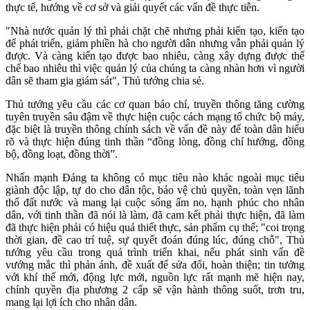
thực tế, hướng về cơ sở và giải quyết các vấn đề thực tiễn.
"Nhà nước quản lý thì phải chặt chẽ nhưng phải kiến tạo, kiến tạo
để phát triển, giảm phiền hà cho người dân nhưng vẫn phải quản lý
được. Và càng kiến tạo được bao nhiêu, càng xây dựng được thể
chế bao nhiêu thì việc quản lý của chúng ta càng nhàn hơn vì người
dân sẽ tham gia giám sát", Thủ tướng chia sẻ.
Thủ tướng yêu cầu các cơ quan báo chí, truyền thông tăng cường
tuyên truyền sâu đậm về thực hiện cuộc cách mạng tổ chức bộ máy,
đặc biệt là truyền thông chính sách về vấn đề này để toàn dân hiểu
rõ và thực hiện đúng tinh thần “đồng lòng, đồng chí hướng, đồng
bộ, đồng loạt, đồng thời”.
Nhấn mạnh Đảng ta không có mục tiêu nào khác ngoài mục tiêu
giành độc lập, tự do cho dân tộc, bảo vệ chủ quyền, toàn vẹn lãnh
thổ đất nước và mang lại cuộc sống ấm no, hạnh phúc cho nhân
dân, với tinh thần đã nói là làm, đã cam kết phải thực hiện, đã làm
đã thực hiện phải có hiệu quả thiết thực, sản phẩm cụ thể; "coi trọng
thời gian, đề cao trí tuệ, sự quyết đoán đúng lúc, đúng chỗ", Thủ
tướng yêu cầu trong quá trình triển khai, nếu phát sinh vấn đề
vướng mắc thì phản ánh, đề xuất để sửa đổi, hoàn thiện; tin tưởng
với khí thế mới, động lực mới, nguồn lực rất mạnh mẽ hiện nay,
chính quyền địa phương 2 cấp sẽ vận hành thông suốt, trơn tru,
mang lại lợi ích cho nhân dân.