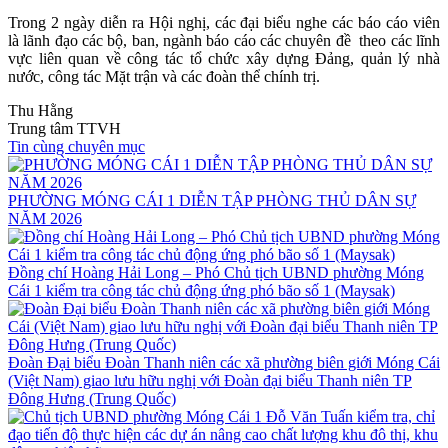
Trong 2 ngày diễn ra Hội nghị, các đại biểu nghe các báo cáo viên
là lãnh đạo các bộ, ban, ngành báo cáo các chuyên đề theo các lĩnh
vực liên quan về công tác tổ chức xây dựng Đảng, quản lý nhà
nước, công tác Mặt trận và các đoàn thể chính trị.
Thu Hằng
Trung tâm TTVH
Tin cùng chuyên mục
PHƯỜNG MÓNG CÁI 1 DIỄN TẬP PHÒNG THỦ DÂN SỰ
NĂM 2026
Đồng chí Hoàng Hải Long – Phó Chủ tịch UBND phường Móng
Cái 1 kiểm tra công tác chủ động ứng phó bão số 1 (Maysak)
Đoàn Đại biểu Đoàn Thanh niên các xã phường biên giới Móng Cái
(Việt Nam) giao lưu hữu nghị với Đoàn đại biểu Thanh niên TP
Đông Hưng (Trung Quốc)