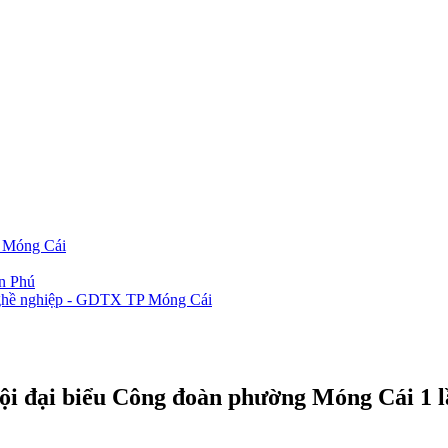
P Móng Cái
ần Phú
 nghề nghiệp - GDTX TP Móng Cái
hội đại biểu Công đoàn phường Móng Cái 1 l