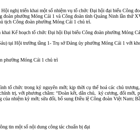
i nghị triển khai một số nhiệm vụ tổ chức Đại hội đại biểu Công đoà
 Công đoàn phường Móng Cái 1 và Công đoàn tỉnh Quảng Ninh lần thứ X
 tịch Công đoàn phường Móng Cái 1 chủ trì.
 khai Kế hoạch tổ chức Đại hội Đại biểu Công đoàn phường Móng Cái
Sáu) tại Hội trường tầng 1- Trụ sở Đảng ủy phường Móng Cái 1 với kh
n phường Móng Cái 1 chủ trì
h tổ chức trong kỷ nguyên mới; kịp thời cụ thể hoá các chủ trương,
chính trị, với phương châm: “Đoàn kết, dân chủ, kỷ cương, đổi mới, phá
ng của nhiệm kỳ mới; sửa đổi, bổ sung Điều lệ Công đoàn Việt Nam;
g tin một số nội dung công tác chuẩn bị đại