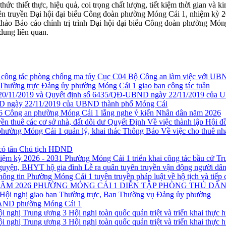
hức thiết thực, hiệu quả, coi trọng chất lượng, tiết kiệm thời gian và
uyên truyền Đại hội đại biểu Công đoàn phường Móng Cái 1, nhiệm kỳ 
thảo Báo cáo chính trị trình Đại hội đại biểu Công đoàn phường Món
dung liên quan.
Cục C04 Bộ Công an làm việc với UBN
Thường trực Đảng ủy phường Móng Cái 1 giao ban công tác tuần
 ngày 22/11/2019 của UBND thành phố Móng Cái
Công an phường Móng Cái 1 lắng nghe ý kiến Nhân dân năm 2026
Quyết Định Về việc thành lập Hội đồ
Thông Báo Về việc cho thuê nh
có tân Chủ tịch HĐND
Phường Móng Cái 1 triển khai công tác bầu cử T
Lễ ra quân tuyên truyền vận động người d
Phường Móng Cái 1 tuyên truyền pháp luật về hộ tịch và tiếp 
PHƯỜNG MÓNG CÁI 1 DIỄN TẬP PHÒNG THỦ DÂN
Hội nghị giao ban Thường trực, Ban Thường vụ Đảng ủy phường
CAND phường Móng Cái 1
Hội nghị toàn quốc quán triệt và triển khai thực
Hội nghị toàn quốc quán triệt và triển khai thực