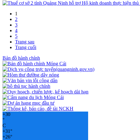
1
2
3
4
5
Trang sau
Trang cuối
Bản đồ hành chính
+
30
°
C
+
31°
+
26°