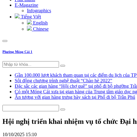
E-Magazine
Infographics
Tiếng Việt
English
Chinese
Phường Móng Cái 1
Gần 100.000 lượt khách tham quan tại các điểm du lịch của T
Sôi động chương trình nghệ thuật “Chào hè 2022”
Đặc sắc các gian hàng “Hội chợ quê” tại phố đi bộ phường Tr
Có một Móng Cái xưa tại gian hàng của Trung tâm giáo dục
Ấn tượng với gian hàng trưng bày sách tại Phố đi bộ Trần Phú
Hội nghị triển khai nhiệm vụ tổ chức Đại 
10/10/2025 15:10