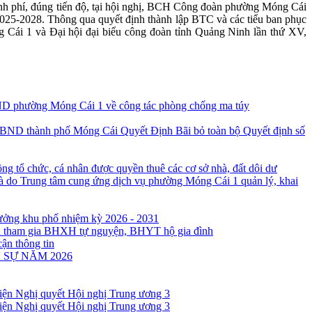
 kinh phí, đúng tiến độ, tại hội nghị, BCH Công đoàn phường Móng Cái
2025-2028. Thông qua quyết định thành lập BTC và các tiểu ban phục
g Cái 1 và Đại hội đại biểu công đoàn tỉnh Quảng Ninh lần thứ XV,
D phường Móng Cái 1 về công tác phòng chống ma túy
Quyết Định Bãi bỏ toàn bộ Quyết định số
ng tổ chức, cá nhân được quyền thuê các cơ sở nhà, đất dôi dư
à do Trung tâm cung ứng dịch vụ phường Móng Cái 1 quản lý, khai
rưởng khu phố nhiệm kỳ 2026 - 2031
ân tham gia BHXH tự nguyện, BHYT hộ gia đình
cận thông tin
 SỰ NĂM 2026
 hiện Nghị quyết Hội nghị Trung ương 3
 hiện Nghị quyết Hội nghị Trung ương 3