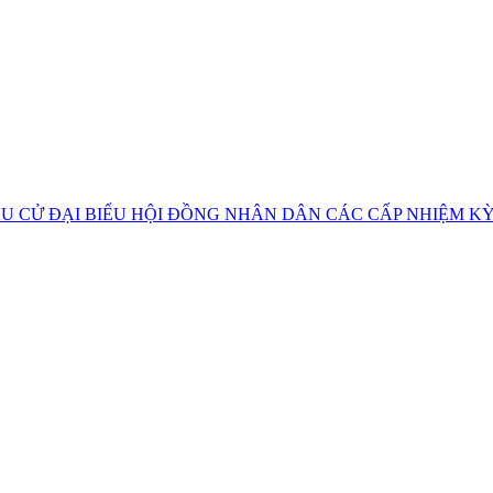
U CỬ ĐẠI BIỂU HỘI ĐỒNG NHÂN DÂN CÁC CẤP NHIỆM KỲ 