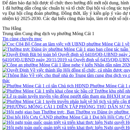
Để đảm bảo đại hội được tổ chức theo hướng đổi mới nội dung, hình t
1 đã hướng dẫn công tác chuẩn bị và tổ chức Đại hội và công tác t
vụ Đại hội công đoàn phường. Đồng thời, lấy ý kiến góp ý vào dự 
nhiệm kỳ 2025-2030. Các đại biểu cũng thảo luận, làm rõ một số nội 
Thu Hằng
Trung tâm Cung ứng dịch vụ phường Móng Cái 1
Tin cùng chuyên mục
6410/QĐ-UBND ngày 20/11/2019 và Quyết định số 6435/QĐ-UBND
thác
Phường Móng Cái 1 
Đại hội Hội Cựu 