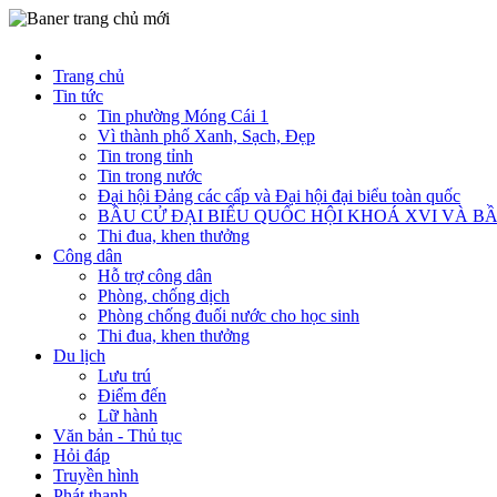
Trang chủ
Tin tức
Tin phường Móng Cái 1
Vì thành phố Xanh, Sạch, Đẹp
Tin trong tỉnh
Tin trong nước
Đại hội Đảng các cấp và Đại hội đại biểu toàn quốc
BẦU CỬ ĐẠI BIỂU QUỐC HỘI KHOÁ XVI VÀ BẦ
Thi đua, khen thưởng
Công dân
Hỗ trợ công dân
Phòng, chống dịch
Phòng chống đuối nước cho học sinh
Thi đua, khen thưởng
Du lịch
Lưu trú
Điểm đến
Lữ hành
Văn bản - Thủ tục
Hỏi đáp
Truyền hình
Phát thanh