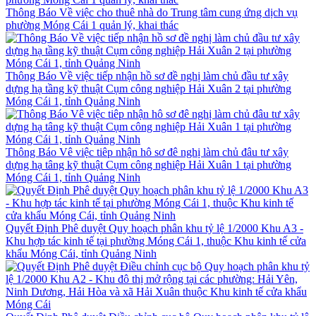
Thông Báo Về việc cho thuê nhà do Trung tâm cung ứng dịch vụ
phường Móng Cái 1 quản lý, khai thác
Thông Báo Về việc tiếp nhận hồ sơ đề nghị làm chủ đầu tư xây
dựng hạ tầng kỹ thuật Cụm công nghiệp Hải Xuân 2 tại phường
Móng Cái 1, tỉnh Quảng Ninh
Thông Báo Vê việc tiêp nhận hô sơ đê nghị làm chủ đâu tư xây
dựng hạ tâng kỹ thuật Cụm công nghiệp Hải Xuân 1 tại phường
Móng Cái 1, tỉnh Quảng Ninh
Quyết Định Phê duyệt Quy hoạch phân khu tỷ lệ 1/2000 Khu A3 -
Khu hợp tác kinh tế tại phường Móng Cái 1, thuộc Khu kinh tế cửa
khẩu Móng Cái, tỉnh Quảng Ninh