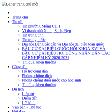
Trang chủ
Tin tức
Tin phường Móng Cái 1
Vì thành phố Xanh, Sạch, Đẹp
Tin trong tỉnh
Tin trong nước
Đại hội Đảng các cấp và Đại hội đại biểu toàn quốc
BẦU CỬ ĐẠI BIỂU QUỐC HỘI KHOÁ XVI VÀ
BẦU CỬ ĐẠI BIỂU HỘI ĐỒNG NHÂN DÂN CÁC
CẤP NHIỆM KỲ 2026-2031
Thi đua, khen thưởng
Công dân
Hỗ trợ công dân
Phòng, chống dịch
Phòng chống đuối nước cho học sinh
Thi đua, khen thưởng
Du lịch
Lưu trú
Điểm đến
Lữ hành
Văn bản - Thủ tục
Hỏi đáp