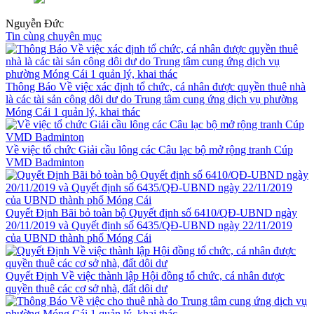
Nguyễn Đức
Tin cùng chuyên mục
Thông Báo Về việc xác định tổ chức, cá nhân được quyền thuê nhà
là các tài sản công dôi dư do Trung tâm cung ứng dịch vụ phường
Móng Cái 1 quản lý, khai thác
Về việc tổ chức Giải cầu lông các Câu lạc bộ mở rộng tranh Cúp
VMD Badminton
Quyết Định Bãi bỏ toàn bộ Quyết định số 6410/QĐ-UBND ngày
20/11/2019 và Quyết định số 6435/QĐ-UBND ngày 22/11/2019
của UBND thành phố Móng Cái
Quyết Định Về việc thành lập Hội đồng tổ chức, cá nhân được
quyền thuê các cơ sở nhà, đất dôi dư