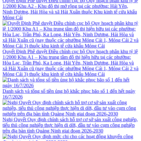
Quyết Định Phê duyệt Điều chỉnh cục bộ Quy hoạch phân khu tỷ lệ
1/2000 Khu A2 - Khu đô thị mở rộng tại các phường: Hải Yên,
Ninh Dương, Hải Hòa và xã Hải Xuân thuộc Khu kinh tế cửa khẩu
Móng Cái
Quyết Định Phê duyệt Điều chỉnh cục bộ Quy hoạch phân khu tỷ lệ
1/2000 Khu A1 – Khu trung tâm đô thị hiện hữu tại các phường:
Hòa Lạc, Trần Phú, Ka Long, Hải Yên, Ninh Dương, Hải Hòa và
xã Hải Xuân cũ (nay thuộc các phường Móng Cái 1, Móng Cái 2 và
Móng Cái 3) thuộc khu kinh tế cửa khẩu Móng Cái
Danh sách và tổng số tiền ủng hộ khắc phục bão số 1 đến hết ngày
16/7/2026
Nghị Quyết Quy định chính sách hỗ trợ cơ sở sản xuất công nghiệp,
tiểu thủ công nghiệp thực hiện di dời, đầu tư vào cụm công nghiệp
trên địa bàn tỉnh Quảng Ninh giai đoạn 2026-2030