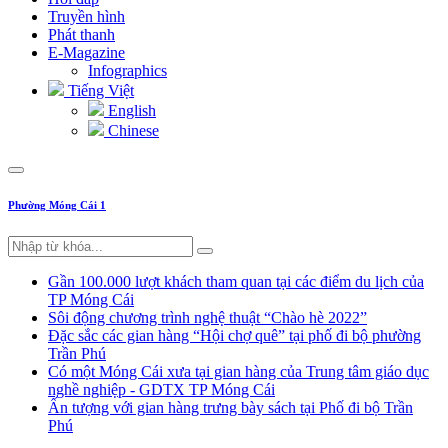
Truyền hình
Phát thanh
E-Magazine
Infographics
Tiếng Việt
English
Chinese
Phường Móng Cái 1
Gần 100.000 lượt khách tham quan tại các điểm du lịch của
TP Móng Cái
Sôi động chương trình nghệ thuật “Chào hè 2022”
Đặc sắc các gian hàng “Hội chợ quê” tại phố đi bộ phường
Trần Phú
Có một Móng Cái xưa tại gian hàng của Trung tâm giáo dục
nghề nghiệp - GDTX TP Móng Cái
Ấn tượng với gian hàng trưng bày sách tại Phố đi bộ Trần
Phú