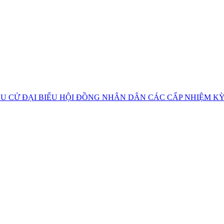
U CỬ ĐẠI BIỂU HỘI ĐỒNG NHÂN DÂN CÁC CẤP NHIỆM KỲ 