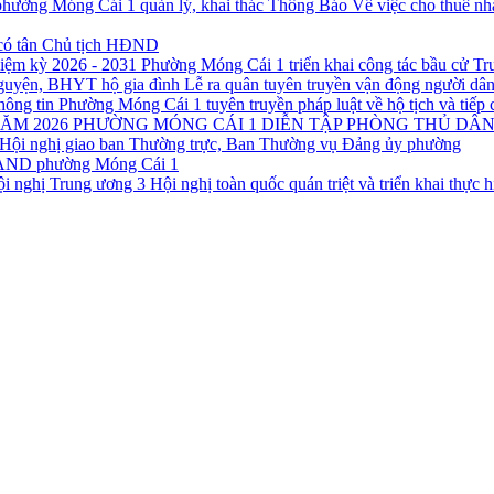
Thông Báo Về việc cho thuê nh
có tân Chủ tịch HĐND
Phường Móng Cái 1 triển khai công tác bầu cử T
Lễ ra quân tuyên truyền vận động người d
Phường Móng Cái 1 tuyên truyền pháp luật về hộ tịch và tiếp 
PHƯỜNG MÓNG CÁI 1 DIỄN TẬP PHÒNG THỦ DÂN
Hội nghị giao ban Thường trực, Ban Thường vụ Đảng ủy phường
CAND phường Móng Cái 1
Hội nghị toàn quốc quán triệt và triển khai thực