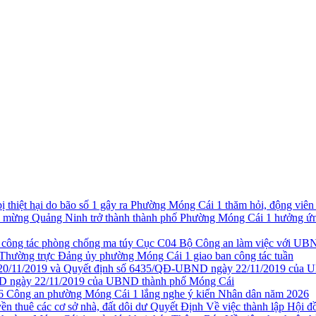
Phường Móng Cái 1 thăm hỏi, động viên cá
Phường Móng Cái 1 hưởng ứng
Cục C04 Bộ Công an làm việc với UBN
Thường trực Đảng ủy phường Móng Cái 1 giao ban công tác tuần
 ngày 22/11/2019 của UBND thành phố Móng Cái
Công an phường Móng Cái 1 lắng nghe ý kiến Nhân dân năm 2026
Quyết Định Về việc thành lập Hội đồ