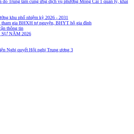
à do Trung tâm cung ứng dịch vụ phường Móng Cái 1 quản lý, khai
rưởng khu phố nhiệm kỳ 2026 - 2031
ân tham gia BHXH tự nguyện, BHYT hộ gia đình
cận thông tin
 SỰ NĂM 2026
 hiện Nghị quyết Hội nghị Trung ương 3