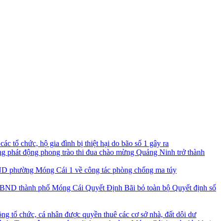
c tổ chức, hộ gia đình bị thiệt hại do bão số 1 gây ra
 phát động phong trào thi đua chào mừng Quảng Ninh trở thành
D phường Móng Cái 1 về công tác phòng chống ma túy
Quyết Định Bãi bỏ toàn bộ Quyết định số
ng tổ chức, cá nhân được quyền thuê các cơ sở nhà, đất dôi dư