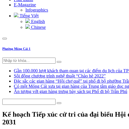
E-Magazine
Infographics
Tiếng Việt
English
Chinese
Phường Móng Cái 1
Gần 100.000 lượt khách tham quan tại các điểm du lịch của T
Sôi động chương trình nghệ thuật “Chào hè 2022”
Đặc sắc các gian hàng “Hội chợ quê” tại phố đi bộ phường Tr
Có một Móng Cái xưa tại gian hàng của Trung tâm giáo dục
Ấn tượng với gian hàng trưng bày sách tại Phố đi bộ Trần Phú
Kế hoạch Tiếp xúc cử tri của đại biểu Hội
2031