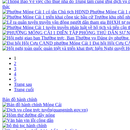
thác
Phường Móng Cái 1 
Đại hội Hội Cựu 
1
2
3
4
5
Trang sau
Trang cuối
Bản đồ hành chính