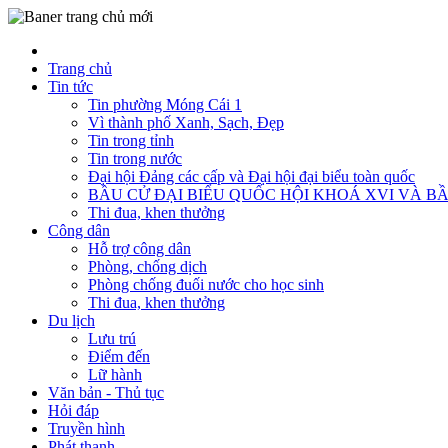
Trang chủ
Tin tức
Tin phường Móng Cái 1
Vì thành phố Xanh, Sạch, Đẹp
Tin trong tỉnh
Tin trong nước
Đại hội Đảng các cấp và Đại hội đại biểu toàn quốc
BẦU CỬ ĐẠI BIỂU QUỐC HỘI KHOÁ XVI VÀ BẦ
Thi đua, khen thưởng
Công dân
Hỗ trợ công dân
Phòng, chống dịch
Phòng chống đuối nước cho học sinh
Thi đua, khen thưởng
Du lịch
Lưu trú
Điểm đến
Lữ hành
Văn bản - Thủ tục
Hỏi đáp
Truyền hình
Phát thanh