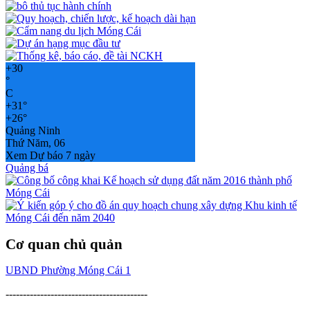
+
30
°
C
+
31°
+
26°
Quảng Ninh
Thứ Năm, 06
Xem Dự báo 7 ngày
Quảng bá
Cơ quan chủ quản
UBND Phường Móng Cái 1
-----------------------------------------