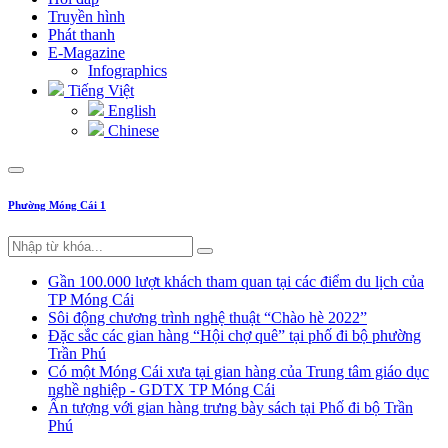
Truyền hình
Phát thanh
E-Magazine
Infographics
Tiếng Việt
English
Chinese
Phường Móng Cái 1
Gần 100.000 lượt khách tham quan tại các điểm du lịch của
TP Móng Cái
Sôi động chương trình nghệ thuật “Chào hè 2022”
Đặc sắc các gian hàng “Hội chợ quê” tại phố đi bộ phường
Trần Phú
Có một Móng Cái xưa tại gian hàng của Trung tâm giáo dục
nghề nghiệp - GDTX TP Móng Cái
Ấn tượng với gian hàng trưng bày sách tại Phố đi bộ Trần
Phú