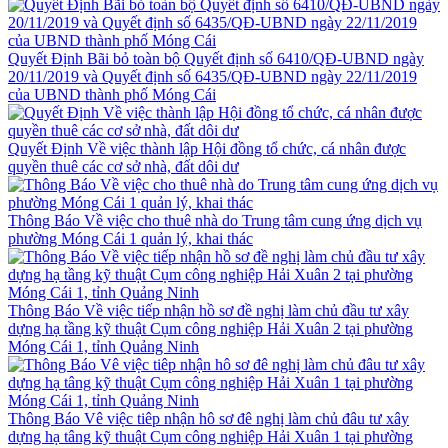
Quyết Định Bãi bỏ toàn bộ Quyết định số 6410/QĐ-UBND ngày
20/11/2019 và Quyết định số 6435/QĐ-UBND ngày 22/11/2019
của UBND thành phố Móng Cái
Quyết Định Về việc thành lập Hội đồng tổ chức, cá nhân được
quyền thuê các cơ sở nhà, đất dôi dư
Thông Báo Về việc cho thuê nhà do Trung tâm cung ứng dịch vụ
phường Móng Cái 1 quản lý, khai thác
Thông Báo Về việc tiếp nhận hồ sơ đề nghị làm chủ đầu tư xây
dựng hạ tầng kỹ thuật Cụm công nghiệp Hải Xuân 2 tại phường
Móng Cái 1, tỉnh Quảng Ninh
Thông Báo Vê việc tiêp nhận hô sơ đê nghị làm chủ đâu tư xây
dựng hạ tâng kỹ thuật Cụm công nghiệp Hải Xuân 1 tại phường