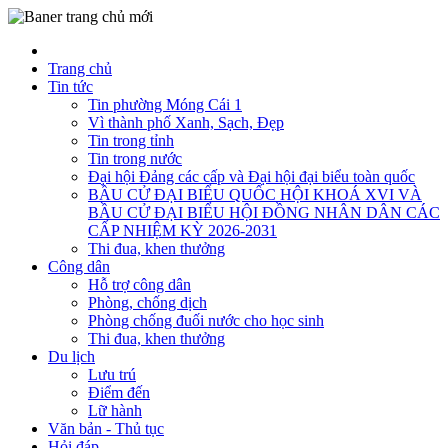
Trang chủ
Tin tức
Tin phường Móng Cái 1
Vì thành phố Xanh, Sạch, Đẹp
Tin trong tỉnh
Tin trong nước
Đại hội Đảng các cấp và Đại hội đại biểu toàn quốc
BẦU CỬ ĐẠI BIỂU QUỐC HỘI KHOÁ XVI VÀ
BẦU CỬ ĐẠI BIỂU HỘI ĐỒNG NHÂN DÂN CÁC
CẤP NHIỆM KỲ 2026-2031
Thi đua, khen thưởng
Công dân
Hỗ trợ công dân
Phòng, chống dịch
Phòng chống đuối nước cho học sinh
Thi đua, khen thưởng
Du lịch
Lưu trú
Điểm đến
Lữ hành
Văn bản - Thủ tục
Hỏi đáp