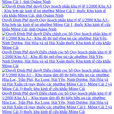
Móng Cái 1, tỉnh Quảng Ninh
Quyết Định Phê duyệt Quy hoạch phân khu tỷ lệ 1/2000 Khu A3 -
Khu hợp tác kinh tế tại phường Móng Cái 1, thuộc Khu kinh tế cửa
khẩu Móng Cái, tỉnh Quảng Ninh
Quyết Định Phê duyệt Điều chỉnh cục bộ Quy hoạch phân khu tỷ lệ
1/2000 Khu A2 - Khu đô thị mở rộng tại các phường: Hải Yên,
Ninh Dương, Hải Hòa và xã Hải Xuân thuộc Khu kinh tế cửa khẩu
Móng Cái
Quyết Định Phê duyệt Điều chỉnh cục bộ Quy hoạch phân khu tỷ lệ
1/2000 Khu A1 – Khu trung tâm đô thị hiện hữu tại các phường:
Hòa Lạc, Trần Phú, Ka Long, Hải Yên, Ninh Dương, Hải Hòa và
xã Hải Xuân cũ (nay thuộc các phường Móng Cái 1, Móng Cái 2 và
Móng Cái 3) thuộc khu kinh tế cửa khẩu Móng Cái