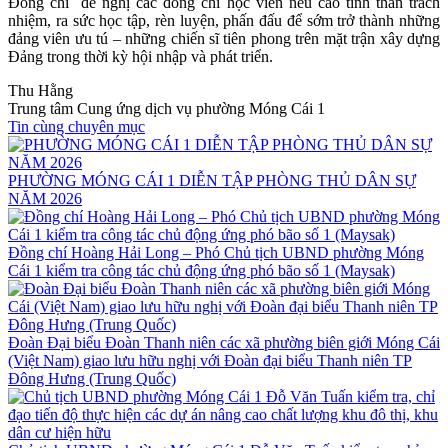
Đồng chí đề nghị các đồng chí học viên nêu cao tinh thần trách
nhiệm, ra sức học tập, rèn luyện, phấn đấu để sớm trở thành những
đảng viên ưu tú – những chiến sĩ tiên phong trên mặt trận xây dựng
Đảng trong thời kỳ hội nhập và phát triển.
Thu Hằng
Trung tâm Cung ứng dịch vụ phường Móng Cái 1
Tin cùng chuyên mục
PHƯỜNG MÓNG CÁI 1 DIỄN TẬP PHÒNG THỦ DÂN SỰ
NĂM 2026
Đồng chí Hoàng Hải Long – Phó Chủ tịch UBND phường Móng
Cái 1 kiểm tra công tác chủ động ứng phó bão số 1 (Maysak)
Đoàn Đại biểu Đoàn Thanh niên các xã phường biên giới Móng Cái
(Việt Nam) giao lưu hữu nghị với Đoàn đại biểu Thanh niên TP
Đông Hưng (Trung Quốc)