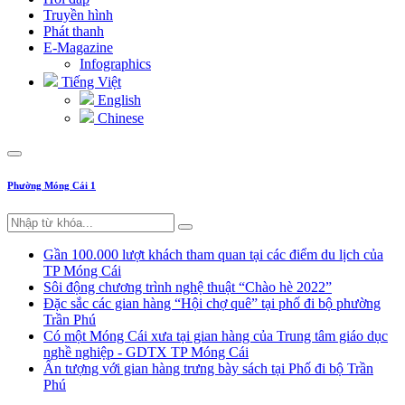
Truyền hình
Phát thanh
E-Magazine
Infographics
Tiếng Việt
English
Chinese
Phường Móng Cái 1
Gần 100.000 lượt khách tham quan tại các điểm du lịch của
TP Móng Cái
Sôi động chương trình nghệ thuật “Chào hè 2022”
Đặc sắc các gian hàng “Hội chợ quê” tại phố đi bộ phường
Trần Phú
Có một Móng Cái xưa tại gian hàng của Trung tâm giáo dục
nghề nghiệp - GDTX TP Móng Cái
Ấn tượng với gian hàng trưng bày sách tại Phố đi bộ Trần
Phú