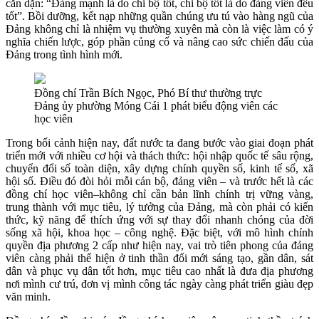
căn dặn: “Đảng mạnh là do chi bộ tốt, chi bộ tốt là do đảng viên đều
tốt”. Bồi dưỡng, kết nạp những quần chúng ưu tú vào hàng ngũ của
Đảng không chỉ là nhiệm vụ thường xuyên mà còn là việc làm có ý
nghĩa chiến lược, góp phần củng cố và nâng cao sức chiến đấu của
Đảng trong tình hình mới.
Đồng chí Trần Bích Ngọc, Phó Bí thư thường trực
Đảng ủy phường Móng Cái 1 phát biểu động viên các
học viên
Trong bối cảnh hiện nay, đất nước ta đang bước vào giai đoạn phát
triển mới với nhiều cơ hội và thách thức: hội nhập quốc tế sâu rộng,
chuyển đổi số toàn diện, xây dựng chính quyền số, kinh tế số, xã
hội số. Điều đó đòi hỏi mỗi cán bộ, đảng viên – và trước hết là các
đồng chí học viên–không chỉ cần bản lĩnh chính trị vững vàng,
trung thành với mục tiêu, lý tưởng của Đảng, mà còn phải có kiến
thức, kỹ năng để thích ứng với sự thay đổi nhanh chóng của đời
sống xã hội, khoa học – công nghệ. Đặc biệt, với mô hình chính
quyền địa phương 2 cấp như hiện nay, vai trò tiên phong của đảng
viên càng phải thể hiện ở tinh thần đổi mới sáng tạo, gần dân, sát
dân và phục vụ dân tốt hơn, mục tiêu cao nhất là đưa địa phương
nơi mình cư trú, đơn vị mình công tác ngày càng phát triển giàu đẹp
văn minh.