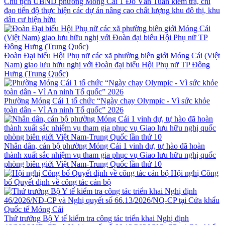
Chủ tịch UBND phường Móng Cái 1 Đỗ Văn Tuấn kiểm tra, chỉ
đạo tiến độ thực hiện các dự án nâng cao chất lượng khu đô thị, khu
dân cư hiện hữu
Đoàn Đại biểu Hội Phụ nữ các xã phường biên giới Móng Cái (Việt
Nam) giao lưu hữu nghị với Đoàn đại biểu Hội Phụ nữ TP Đông
Hưng (Trung Quốc)
Phường Móng Cái 1 tổ chức “Ngày chạy Olympic - Vì sức khỏe
toàn dân - Vì An ninh Tổ quốc” 2026
Nhân dân, cán bộ phường Móng Cái 1 vinh dự, tự hào đã hoàn
thành xuất sắc nhiệm vụ tham gia phục vụ Giao lưu hữu nghị quốc
phòng biên giới Việt Nam-Trung Quốc lần thứ 10
Hội nghị Công
bố Quyết định về công tác cán bộ
Thứ trưởng Bộ Y tế kiểm tra công tác triển khai Nghị định