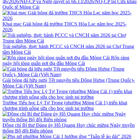
46/2026/NĐ-CP và Nghị quyết số 66.13/2026/NQ-CP tại Cửa khẩu
Quốc tế Móng Cái
Khai mạc Giải bóng đá trường THCS Hòa Lạc năm học 2025-
2026
Trải nghiệm, thực hành PCCC và CNCH năm 2026 tại Chợ Trung
tâm Móng Cái
Rộn ràng
ngày hội tòng quân nơi địa đầu Móng Cái
Giải bóng đá hữu nghị Tết nguyên tiêu Đông Hưng (Trung Quốc)-
Móng Cái (Việt Nam)
Trường Tiểu học Lý Tự Trọng (phường Móng Cái 1) triển khai
chương trình uống sữa cho học sinh tại trường
Đồng chí Bí thư Đảng ủy Hồ Quang Huy chúc mừng Ngày truyền
thống Bộ đội Biên phòng