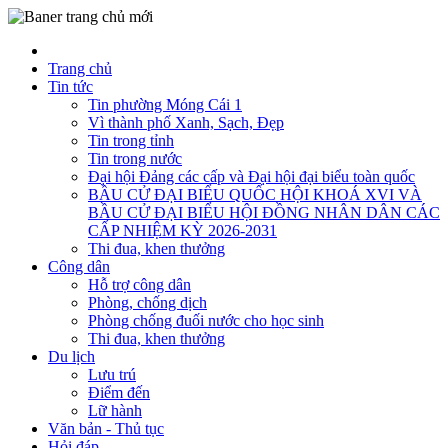
Trang chủ
Tin tức
Tin phường Móng Cái 1
Vì thành phố Xanh, Sạch, Đẹp
Tin trong tỉnh
Tin trong nước
Đại hội Đảng các cấp và Đại hội đại biểu toàn quốc
BẦU CỬ ĐẠI BIỂU QUỐC HỘI KHOÁ XVI VÀ
BẦU CỬ ĐẠI BIỂU HỘI ĐỒNG NHÂN DÂN CÁC
CẤP NHIỆM KỲ 2026-2031
Thi đua, khen thưởng
Công dân
Hỗ trợ công dân
Phòng, chống dịch
Phòng chống đuối nước cho học sinh
Thi đua, khen thưởng
Du lịch
Lưu trú
Điểm đến
Lữ hành
Văn bản - Thủ tục
Hỏi đáp