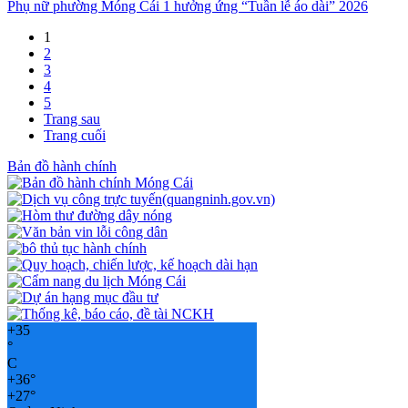
Phụ nữ phường Móng Cái 1 hưởng ứng “Tuần lễ áo dài” 2026
1
2
3
4
5
Trang sau
Trang cuối
Bản đồ hành chính
+
35
°
C
+
36°
+
27°