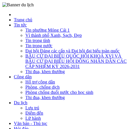
Trang chủ
Tin tức
Tin phường Móng Cái 1
Vì thành phố Xanh, Sạch, Đẹp
Tin trong tỉnh
Tin trong nước
Đại hội Đảng các cấp và Đại hội đại biểu toàn quốc
BẦU CỬ ĐẠI BIỂU QUỐC HỘI KHOÁ XVI VÀ
BẦU CỬ ĐẠI BIỂU HỘI ĐỒNG NHÂN DÂN CÁC
CẤP NHIỆM KỲ 2026-2031
Thi đua, khen thưởng
Công dân
Hỗ trợ công dân
Phòng, chống dịch
Phòng chống đuối nước cho học sinh
Thi đua, khen thưởng
Du lịch
Lưu trú
Điểm đến
Lữ hành
Văn bản - Thủ tục
Hỏi đáp