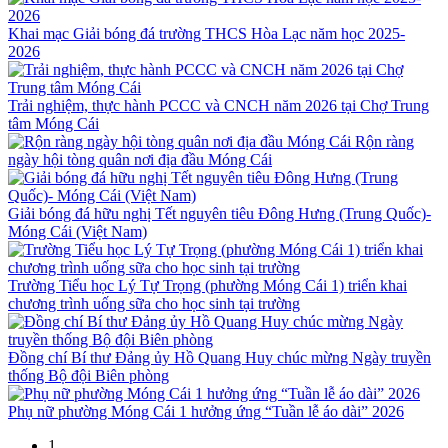
Khai mạc Giải bóng đá trường THCS Hòa Lạc năm học 2025-
2026
Trải nghiệm, thực hành PCCC và CNCH năm 2026 tại Chợ Trung
tâm Móng Cái
Rộn ràng
ngày hội tòng quân nơi địa đầu Móng Cái
Giải bóng đá hữu nghị Tết nguyên tiêu Đông Hưng (Trung Quốc)-
Móng Cái (Việt Nam)
Trường Tiểu học Lý Tự Trọng (phường Móng Cái 1) triển khai
chương trình uống sữa cho học sinh tại trường
Đồng chí Bí thư Đảng ủy Hồ Quang Huy chúc mừng Ngày truyền
thống Bộ đội Biên phòng
Phụ nữ phường Móng Cái 1 hưởng ứng “Tuần lễ áo dài” 2026
1