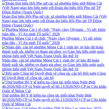
Đoàn Đại biểu Hội Phụ nữ các xã phường biên giới Móng Cái (Việt
Nam) giao lưu hữu nghị với Đoàn đại biểu Hội Phụ nữ TP Đông
Hưng (Trung Quốc)
Phường Móng Cái 1 tổ chức “Ngày chạy Olympic - Vì sức khỏe
toàn dân - Vì An ninh Tổ quốc” 2026
Nhân dân, cán bộ phường Móng Cái 1 vinh dự, tự hào đã hoàn
thành xuất sắc nhiệm vụ tham gia phục vụ Giao lưu hữu nghị quốc
phòng biên giới Việt Nam-Trung Quốc lần thứ 10
Hội nghị Công
bố Quyết định về công tác cán bộ
Thứ trưởng Bộ Y tế kiểm tra công tác triển khai Nghị định
46/2026/NĐ-CP và Nghị quyết số 66.13/2026/NQ-CP tại Cửa khẩu
Quốc tế Móng Cái