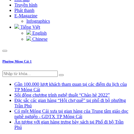
Truyền hình
Phát thanh
E-Magazine
Infographics
Tiếng Việt
English
Chinese
Phường Móng Cái 1
Gần 100.000 lượt khách tham quan tại các điểm du lịch của
TP Móng Cái
Sôi động chương trình nghệ thuật “Chào hè 2022”
Đặc sắc các gian hàng “Hội chợ quê” tại phố đi bộ phường
Trần Phú
Có một Móng Cái xưa tại gian hàng của Trung tâm giáo dục
nghề nghiệp - GDTX TP Móng Cái
Ấn tượng với gian hàng trưng bày sách tại Phố đi bộ Trần
Phú