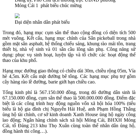
Móng Cái 1 phát biểu chúc mừng
Đại diện nhân dân phát biểu
Trong đó, hạng mục cụm sân thể thao cộng đồng có diện tích 500
mét vuông. Kết cấu, hạng mục chính của Sân pickeball trong nhà
gồm mặt sân asphalt, hệ thống chiếu sáng, khung rào mái tôn, trang
thiết bị, nhà vệ sinh và 01 sân cầu lông sân phụ. Công năng sử
dụng: phục vụ sinh hoạt, luyện tập và tổ chức các hoạt động thể
thao của khu phố.
Hạng mục đường giao thông có chiều dài 30m, chiều rộng 05m, Vỉa
hè 4,5m. Kết cấu mặt đường bê tông. Các hạng mục phụ trợ gồm
cây hàng rào lề đường, barie giới hạn chiều cao.
Tổng kinh phí là 567.150.000 đồng, trong đó đường dân sinh là
67.150.000 đồng, cụm sân thể thao là 500.000.000 đồng. Điểm đặc
biệt là các công trình huy động nguồn vốn xã hội hóa 100% (tiêu
biểu là hộ gia đình chị Nguyễn Hải Huệ, anh Phạm Hồng Thắng
ủng hộ tài chính, cơ sở kinh doanh Xanh House ủng hộ ngày công
lao động; Ngân hàng chính sách xã hội Móng Cái, BHXH Móng
Cái, tổ Đảng 213 khu Thọ Xuân cùng toàn thể nhân dân ủng hộ,
đồng hành thi công…).