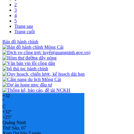
2
3
4
5
Trang sau
Trang cuối
Bản đồ hành chính
+
32
°
C
+
32°
+
25°
Quảng Ninh
Thứ Sáu, 07
Xem Dự báo 7 ngày