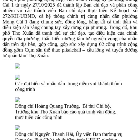
Cái 1 từ ngày 27/10/2025 đã thành lập Ban chỉ đạo và phân công
nhiệm vụ các thành viên Ban chỉ đạo thực hiện Kế hoạch số
272/KH-UBND, cả hệ thống chính trị cùng nhân dân phường
Móng Cái 1 đang chung sức, đồng lòng, bằng tất cả tinh thần và
điều kiện sẵn sàng chung tay xây dựng địa phương. Trong đó, khu
phố Thọ Xuân đã tranh thủ sự chỉ đạo, tạo điều kiện của chính
quyền địa phương, thấu hiểu những tâm tư nguyện vọng của nhân
dân trên địa bàn, góp công, góp sức xây dựng 02 công trình cộng
đồng gồm Cụm sân thể thao pikaleball – cầu lông và tuyến đường
tự quản khu Thọ Xuân.
Các đại biểu và nhân dân trong niềm vui khánh thành
công trình
Đồng chí Hoàng Quang Trường, Bí thư Chi bộ,
Trưởng khu Thọ Xuân báo cáo quá trình vận động,
thực hiện các công trình
Đồng chí Nguyễn Thanh Hải, Ủy viên Ban thường vụ
Đảng ủy, Phó Chủ tịch thường trực UBND phường