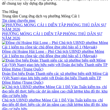
để chung tay xây dựng địa phương.
Thu Hằng
Trung tâm Cung ứng dịch vụ phường Móng Cái 1
Tin cùng chuyên mục
PHƯỜNG MÓNG CÁI 1 DIỄN TẬP PHÒNG THỦ DÂN SỰ
NĂM 2026
Đồng chí Hoàng Hải Long – Phó Chủ tịch UBND phường Móng
Cái 1 kiểm tra công tác chủ động ứng phó bão số 1 (Maysak)
Đoàn Đại biểu Đoàn Thanh niên các xã phường biên giới Móng Cái
(Việt Nam) giao lưu hữu nghị với Đoàn đại biểu Thanh niên TP
Đông Hưng (Trung Quốc)
Chủ tịch UBND phường Móng Cái 1 Đỗ Văn Tuấn kiểm tra, chỉ
đạo tiến độ thực hiện các dự án nâng cao chất lượng khu đô thị, khu
dân cư hiện hữu