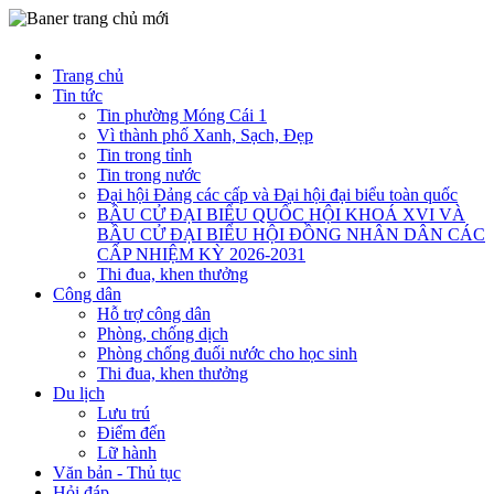
Trang chủ
Tin tức
Tin phường Móng Cái 1
Vì thành phố Xanh, Sạch, Đẹp
Tin trong tỉnh
Tin trong nước
Đại hội Đảng các cấp và Đại hội đại biểu toàn quốc
BẦU CỬ ĐẠI BIỂU QUỐC HỘI KHOÁ XVI VÀ
BẦU CỬ ĐẠI BIỂU HỘI ĐỒNG NHÂN DÂN CÁC
CẤP NHIỆM KỲ 2026-2031
Thi đua, khen thưởng
Công dân
Hỗ trợ công dân
Phòng, chống dịch
Phòng chống đuối nước cho học sinh
Thi đua, khen thưởng
Du lịch
Lưu trú
Điểm đến
Lữ hành
Văn bản - Thủ tục
Hỏi đáp