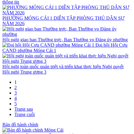
thông tin
PHƯỜNG MÓNG CÁI 1 DIỄN TẬP PHÒNG THỦ DÂN SỰ
NĂM 2026
Hội nghị giao ban Thường trực, Ban Thường vụ Đảng ủy phường
Đại hội Hội Cựu
CAND phường Móng Cái 1
Hội nghị toàn quốc quán triệt và triển khai thực hiện Nghị quyết
Hội nghị Trung ương 3
1
2
3
4
5
Trang sau
Trang cuối
Bản đồ hành chính