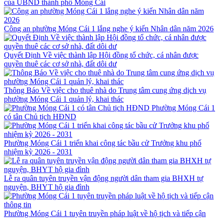
của UBND thành phố Móng Cái
Công an phường Móng Cái 1 lắng nghe ý kiến Nhân dân năm 2026
Quyết Định Về việc thành lập Hội đồng tổ chức, cá nhân được
quyền thuê các cơ sở nhà, đất dôi dư
Thông Báo Về việc cho thuê nhà do Trung tâm cung ứng dịch vụ
phường Móng Cái 1 quản lý, khai thác
Phường Móng Cái 1
có tân Chủ tịch HĐND
Phường Móng Cái 1 triển khai công tác bầu cử Trưởng khu phố
nhiệm kỳ 2026 - 2031
Lễ ra quân tuyên truyền vận động người dân tham gia BHXH tự
nguyện, BHYT hộ gia đình
Phường Móng Cái 1 tuyên truyền pháp luật về hộ tịch và tiếp cận