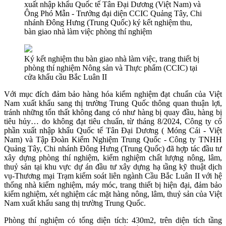
xuất nhập khẩu Quốc tế Tân Đại Dương (Việt Nam) và
Ông Phó Mẫn - Trưởng đại diện CCIC Quảng Tây, Chi
nhánh Đông Hưng (Trung Quốc) ký kết nghiệm thu,
bàn giao nhà làm việc phòng thí nghiệm
Ký kết nghiệm thu bàn giao nhà làm việc, trang thiết bị
phòng thí nghiệm Nông sản và Thực phẩm (CCIC) tại
cửa khẩu cầu Bắc Luân II
Với mục đích đảm bảo hàng hóa kiểm nghiệm đạt chuẩn của Việt
Nam xuất khẩu sang thị trường Trung Quốc thông quan thuận lợi,
tránh những tổn thất không đang có như hàng bị quay đầu, hàng bị
tiêu hủy… do không đạt tiêu chuẩn, từ tháng 8/2024, Công ty cổ
phần xuất nhập khẩu Quốc tế Tân Đại Dương ( Móng Cái - Việt
Nam) và Tập Đoàn Kiểm Nghiệm Trung Quốc - Công ty TNHH
Quảng Tây, Chi nhánh Đông Hưng (Trung Quốc) đã hợp tác đầu tư
xây dựng phòng thí nghiệm, kiểm nghiệm chất lượng nông, lâm,
thuỷ sản tại khu vực dự án đầu tư xây dựng hạ tầng kỹ thuật dịch
vụ-Thương mại Trạm kiểm soát liên ngành Cầu Bắc Luân II với hệ
thống nhà kiểm nghiệm, máy móc, trang thiết bị hiện đại, đảm bảo
kiểm nghiệm, xét nghiệm các mặt hàng nông, lâm, thuỷ sản của Việt
Nam xuất khẩu sang thị trường Trung Quốc.
Phòng thí nghiệm có tổng diện tích: 430m2, trên diện tích tầng