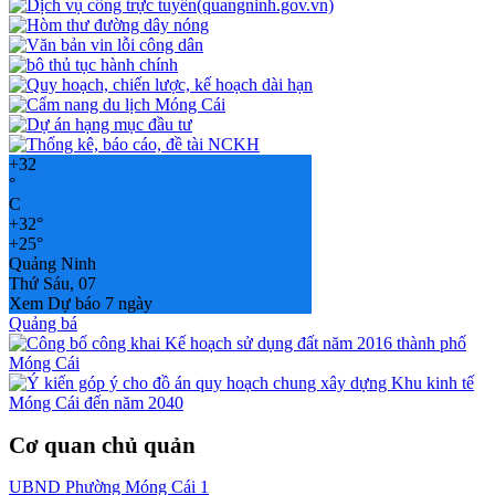
+
32
°
C
+
32°
+
25°
Quảng Ninh
Thứ Sáu, 07
Xem Dự báo 7 ngày
Quảng bá
Cơ quan chủ quản
UBND Phường Móng Cái 1