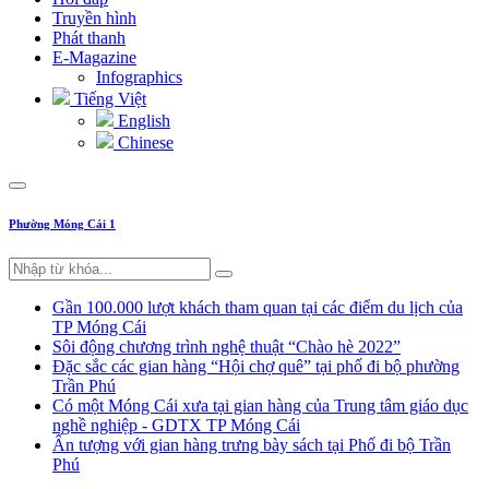
Truyền hình
Phát thanh
E-Magazine
Infographics
Tiếng Việt
English
Chinese
Phường Móng Cái 1
Gần 100.000 lượt khách tham quan tại các điểm du lịch của
TP Móng Cái
Sôi động chương trình nghệ thuật “Chào hè 2022”
Đặc sắc các gian hàng “Hội chợ quê” tại phố đi bộ phường
Trần Phú
Có một Móng Cái xưa tại gian hàng của Trung tâm giáo dục
nghề nghiệp - GDTX TP Móng Cái
Ấn tượng với gian hàng trưng bày sách tại Phố đi bộ Trần
Phú