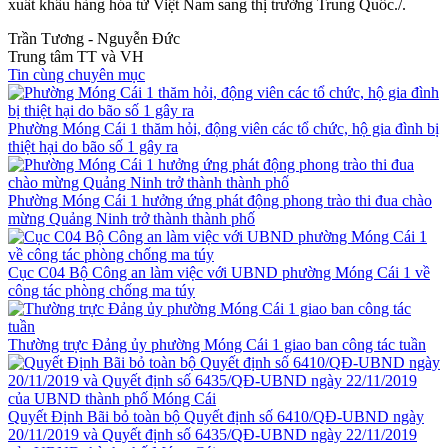
xuất khẩu hàng hóa từ Việt Nam sang thị trường Trung Quốc./.
Trần Tương - Nguyễn Đức
Trung tâm TT và VH
Tin cùng chuyên mục
Phường Móng Cái 1 thăm hỏi, động viên các tổ chức, hộ gia đình bị
thiệt hại do bão số 1 gây ra
Phường Móng Cái 1 hưởng ứng phát động phong trào thi đua chào
mừng Quảng Ninh trở thành thành phố
Cục C04 Bộ Công an làm việc với UBND phường Móng Cái 1 về
công tác phòng chống ma túy
Thường trực Đảng ủy phường Móng Cái 1 giao ban công tác tuần
Quyết Định Bãi bỏ toàn bộ Quyết định số 6410/QĐ-UBND ngày
20/11/2019 và Quyết định số 6435/QĐ-UBND ngày 22/11/2019