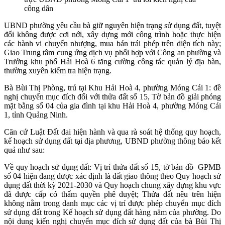
công dân
UBND phường yêu cầu bà giữ nguyên hiện trạng sử dụng đất, tuyệt
đối không được cơi nới, xây dựng mới công trình hoặc thực hiện
các hành vi chuyển nhượng, mua bán trái phép trên diện tích này;
Giao Trung tâm cung ứng dịch vụ phối hợp với Công an phường và
Trưởng khu phố Hải Hoà 6 tăng cường công tác quản lý địa bàn,
thường xuyên kiểm tra hiện trạng.
Bà Bùi Thị Phòng, trú tại Khu Hải Hoà 4, phường Móng Cái 1: đề
nghị chuyển mục đích đối với thửa đất số 15, Tờ bản đồ giải phóng
mặt bằng số 04 của gia đình tại khu Hải Hoà 4, phường Móng Cái
1, tỉnh Quảng Ninh.
Căn cứ Luật Đất đai hiện hành và qua rà soát hệ thống quy hoạch,
kế hoạch sử dụng đất tại địa phương, UBND phường thông báo kết
quả như sau:
Về quy hoạch sử dụng đất: Vị trí thửa đất số 15, tờ bản đồ GPMB
số 04 hiện đang được xác định là đất giao thông theo Quy hoạch sử
dụng đất thời kỳ 2021-2030 và Quy hoạch chung xây dựng khu vực
đã được cấp có thẩm quyền phê duyệt; Thửa đất nêu trên hiện
không nằm trong danh mục các vị trí được phép chuyển mục đích
sử dụng đất trong Kế hoạch sử dụng đất hàng năm của phường. Do
nội dung kiến nghị chuyển mục đích sử dụng đất của bà Bùi Thị