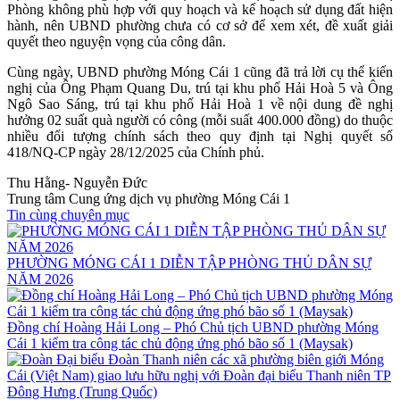
Phòng không phù hợp với quy hoạch và kế hoạch sử dụng đất hiện
hành, nên UBND phường chưa có cơ sở để xem xét, đề xuất giải
quyết theo nguyện vọng của công dân.
Cùng ngày, UBND phường Móng Cái 1 cũng đã trả lời cụ thể kiến
nghị của Ông Phạm Quang Du, trú tại khu phố Hải Hoà 5 và Ông
Ngô Sao Sáng, trú tại khu phố Hải Hoà 1 về nội dung đề nghị
hưởng 02 suất quà người có công (mỗi suất 400.000 đồng) do thuộc
nhiều đối tượng chính sách theo quy định tại Nghị quyết số
418/NQ-CP ngày 28/12/2025 của Chính phủ.
Thu Hằng- Nguyễn Đức
Trung tâm Cung ứng dịch vụ phường Móng Cái 1
Tin cùng chuyên mục
PHƯỜNG MÓNG CÁI 1 DIỄN TẬP PHÒNG THỦ DÂN SỰ
NĂM 2026
Đồng chí Hoàng Hải Long – Phó Chủ tịch UBND phường Móng
Cái 1 kiểm tra công tác chủ động ứng phó bão số 1 (Maysak)