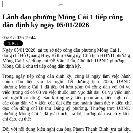
Lãnh đạo phường Móng Cái 1 tiếp công
dân định kỳ ngày 05/01/2026
05/01/2026 19:44
Ngày 05/01/2026, tại trụ sở tiếp công dân phường Móng Cái 1,
đồng chí Hồ Quang Huy, Bí thư Đảng ủy, Chủ tịch HĐND phường
Móng Cái 1 và đồng chí Đỗ Văn Tuấn, Chủ tịch UBND phường
Móng Cái 1 chủ trì tiếp công dân định kỳ.
Trong ngày tiếp công dân định kỳ, cũng là ngày làm việc hành
chính đầu tiên sau kỳ nghỉ Tết dương lịch 2026, UBND
phường Móng Cái 1 đã tiếp 04 lượt gồm 04 công dân với 04 vụ
việc (trong đó có 03 vụ việc thuộc lĩnh vực đất đai; 01 vụ việc lĩnh
vực người có công). Sau khi nghe ý kiến phản ánh, kiến nghị của
các công dân và ý kiến của đại diện các ngành tham dự; ý kiến chỉ
đạo của đồng chí Bí thư Đảng uỷ phường, Thường trực UBND
phường Móng Cái 1 đã giải thích, trả lời, hướng dẫn và có ý kiến
chỉ đạo, cụ thể:
Đối với nội dung kiến nghị của ông Phạm Thanh Bình, trú tại khu