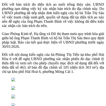
Đối với bản trích đo diện tích ao nuôi trồng thủy sản: UBND
phường tạm dừng việc ký xác nhận bản trích đo địa chính này. Do
UBND phường đã tiếp nhận đơn kiến nghị của hộ bà Trần Thị Sáu
về việc tranh chấp ranh giới, quyền sử dụng đất tại diện tích ao này
nên đề nghị của ông Phạm Thanh Bình về việc không đủ điều kiện
xác nhận các bản trích đo trên.
Giao Phòng Kinh tế, Hạ tầng và Đô thị tham mưu quy trình hòa giải
giữa hộ ông Phạm Thanh Bình và hộ bà Trần Thị Sáu theo quy định
pháp luật. Báo cáo kết quả thực hiện về UBND phường trước ngày
30/01/2026.
Đối với nội dung kiến nghị của bà Phùng Thị Tiến tại khu phố Hải
Hòa 6 với đề nghị UBND phường xác nhận phiếu đo đạc chỉnh lý
thửa đất và xem xét cho phép chuyển mục đích sử dụng đất đối với
thửa đất số 463, tờ bản đồ địa chính số 105 (diện tích 303 m²), địa
chỉ tại khu phố Hải Hoà 6, phường Móng Cái 1.