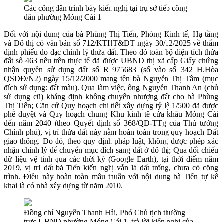
Các công dân trình bày kiến nghị tại trụ sở tiếp công
dân phường Móng Cái 1
Đối với nội dung của bà Phùng Thị Tiến, Phòng Kinh tế, Hạ tầng
và Đô thị có văn bản số 712/KTHT&ĐT ngày 30/12/2025 về thẩm
định phiếu đo đạc chỉnh lý thửa đất. Theo đó toàn bộ diện tích thửa
đất số 463 nêu trên thực tế đã được UBND thị xã cấp Giấy chứng
nhận quyền sử dụng đất số R 975683 (số vào sổ 342 H.Hòa
QSDĐ/N2) ngày 15/12/2000 mang tên bà Nguyễn Thị Tâm (mục
đích sử dụng: đất màu). Qua làm việc, ông Nguyễn Thanh An (chủ
sử dụng cũ) khẳng định không chuyển nhượng đất cho bà Phùng
Thị Tiến; Căn cứ Quy hoạch chi tiết xây dựng tỷ lệ 1/500 đã được
phê duyệt và Quy hoạch chung Khu kinh tế cửa khẩu Móng Cái
đến năm 2040 (theo Quyết định số 368/QĐ-TTg của Thủ tướng
Chính phủ), vị trí thửa đất này nằm hoàn toàn trong quy hoạch Đất
giao thông. Do đó, theo quy định pháp luật, không được phép xác
nhận chỉnh lý để chuyển mục đích sang đất ở đô thị; Qua đối chiếu
dữ liệu vệ tinh qua các thời kỳ (Google Earth), tại thời điểm năm
2019, vị trí đất bà Tiến kiến nghị vẫn là đất trống, chưa có công
trình. Điều này hoàn toàn mâu thuẫn với nội dung bà Tiến tự kê
khai là có nhà xây dựng từ năm 2010.
Đồng chí Nguyễn Thanh Hải, Phó Chủ tịch thường
trực UBND phường Móng Cái 1 trả lời kiến nghị của