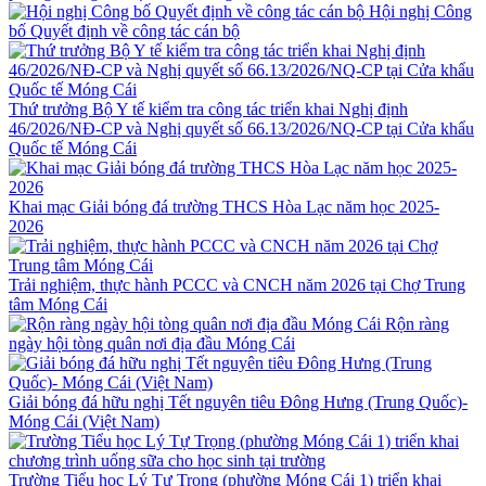
Hội nghị Công
bố Quyết định về công tác cán bộ
Thứ trưởng Bộ Y tế kiểm tra công tác triển khai Nghị định
46/2026/NĐ-CP và Nghị quyết số 66.13/2026/NQ-CP tại Cửa khẩu
Quốc tế Móng Cái
Khai mạc Giải bóng đá trường THCS Hòa Lạc năm học 2025-
2026
Trải nghiệm, thực hành PCCC và CNCH năm 2026 tại Chợ Trung
tâm Móng Cái
Rộn ràng
ngày hội tòng quân nơi địa đầu Móng Cái
Giải bóng đá hữu nghị Tết nguyên tiêu Đông Hưng (Trung Quốc)-
Móng Cái (Việt Nam)
Trường Tiểu học Lý Tự Trọng (phường Móng Cái 1) triển khai