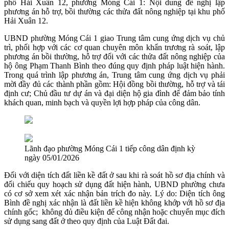
phố Hải Xuân 12, phường Móng Cái 1: Nội dung đề nghị lập
phương án hỗ trợ, bồi thường các thửa đất nông nghiệp tại khu phố
Hải Xuân 12.
UBND phường Móng Cái 1 giao Trung tâm cung ứng dịch vụ chủ
trì, phối hợp với các cơ quan chuyên môn khẩn trương rà soát, lập
phương án bồi thường, hỗ trợ đối với các thửa đất nông nghiệp của
hộ ông Phạm Thanh Bình theo đúng quy định pháp luật hiện hành.
Trong quá trình lập phương án, Trung tâm cung ứng dịch vụ phải
mời đầy đủ các thành phần gồm: Hội đồng bồi thường, hỗ trợ và tái
định cư; Chủ đầu tư dự án và đại diện hộ gia đình để đảm bảo tính
khách quan, minh bạch và quyền lợi hợp pháp của công dân.
Lãnh đạo phường Móng Cái 1 tiếp công dân định kỳ
ngày 05/01/2026
Đối với diện tích đất liền kề đất ở sau khi rà soát hồ sơ địa chính và
đối chiếu quy hoạch sử dụng đất hiện hành, UBND phường chưa
có cơ sở xem xét xác nhận bản trích đo này. Lý do: Diện tích ông
Bình đề nghị xác nhận là đất liền kề hiện không khớp với hồ sơ địa
chính gốc; không đủ điều kiện để công nhận hoặc chuyển mục đích
sử dụng sang đất ở theo quy định của Luật Đất đai.