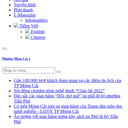
Truyền hình
Phát thanh
E-Magazine
Infographics
Tiếng Việt
English
Chinese
Phường Móng Cái 1
Gần 100.000 lượt khách tham quan tại các điểm du lịch của
TP Móng Cái
Sôi động chương trình nghệ thuật “Chào hè 2022”
Đặc sắc các gian hàng “Hội chợ quê” tại phố đi bộ phường
Trần Phú
Có một Móng Cái xưa tại gian hàng của Trung tâm giáo dục
nghề nghiệp - GDTX TP Móng Cái
Ấn tượng với gian hàng trưng bày sách tại Phố đi bộ Trần
Phú