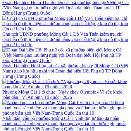
Đoàn Đại biểu Đoàn Thanh niên các xã phường biên giới Móng Cái
(Việt Nam) giao lưu hữu nghị với Đoàn đại biểu Thanh niên TP
Đông Hưng (Trung Quốc)
Chủ tịch UBND phường Móng Cái 1 Đỗ Văn Tuấn kiểm tra, chỉ
đạo tiến độ thực hiện các dự án nâng cao chất lượng khu đô thị, khu
dân cư hiện hữu
Đoàn Đại biểu Hội Phụ nữ các xã phường biên giới Móng Cái (Việt
Nam) giao lưu hữu nghị với Đoàn đại biểu Hội Phụ nữ TP Đông
Hưng (Trung Quốc)
Phường Móng Cái 1 tổ chức “Ngày chạy Olympic - Vì sức khỏe
toàn dân - Vì An ninh Tổ quốc” 2026
Nhân dân, cán bộ phường Móng Cái 1 vinh dự, tự hào đã hoàn
thành xuất sắc nhiệm vụ tham gia phục vụ Giao lưu hữu nghị quốc
phòng biên giới Việt Nam-Trung Quốc lần thứ 10