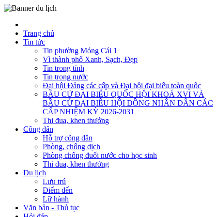
Trang chủ
Tin tức
Tin phường Móng Cái 1
Vì thành phố Xanh, Sạch, Đẹp
Tin trong tỉnh
Tin trong nước
Đại hội Đảng các cấp và Đại hội đại biểu toàn quốc
BẦU CỬ ĐẠI BIỂU QUỐC HỘI KHOÁ XVI VÀ
BẦU CỬ ĐẠI BIỂU HỘI ĐỒNG NHÂN DÂN CÁC
CẤP NHIỆM KỲ 2026-2031
Thi đua, khen thưởng
Công dân
Hỗ trợ công dân
Phòng, chống dịch
Phòng chống đuối nước cho học sinh
Thi đua, khen thưởng
Du lịch
Lưu trú
Điểm đến
Lữ hành
Văn bản - Thủ tục
Hỏi đáp